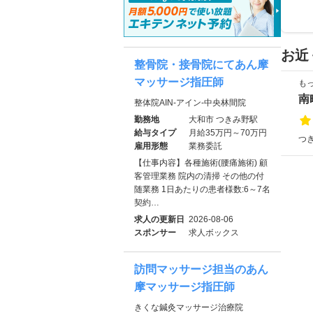
お近
整骨院・接骨院にてあん摩
マッサージ指圧師
も
南
整体院AIN-アイン-中央林間院
勤務地
大和市 つきみ野駅
給与タイプ
月給35万円～70万円
つき
雇用形態
業務委託
【仕事内容】各種施術(腰痛施術) 顧
客管理業務 院内の清掃 その他の付
随業務 1日あたりの患者様数:6～7名
契約…
求人の更新日
2026-08-06
スポンサー
求人ボックス
訪問マッサージ担当のあん
摩マッサージ指圧師
きくな鍼灸マッサージ治療院