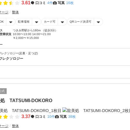
3.61
口コミ
4件
写真
16枚
サージ
整体
OK
駐車場有
カード可
QRコード決済可
ス
つきみ野駅から180m （徒歩3分）
営業状況
10:00〜13:00 14:00〜21:00
￥2,000〜￥15,000
ー
フレクソロジー(足裏・足つぼ)
フレクソロジー
公式
処 TATSUMI-DOKORO
3.37
口コミ
10件
写真
38枚
サージ
整体