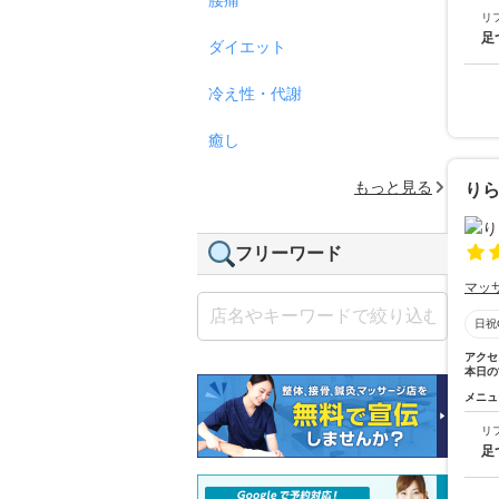
リ
足
ダイエット
冷え性・代謝
癒し
もっと見る
りら
フリーワード
マッ
日祝
アクセ
本日の
メニュ
リ
足