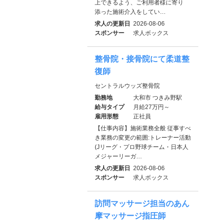
上できるよう、ご利用者様に寄り
添った施術介入をしてい…
求人の更新日
2026-08-06
スポンサー
求人ボックス
整骨院・接骨院にて柔道整
復師
セントラルウッズ整骨院
勤務地
大和市 つきみ野駅
給与タイプ
月給27万円～
雇用形態
正社員
【仕事内容】施術業務全般 従事すべ
き業務の変更の範囲:トレーナー活動
(Jリーグ・プロ野球チーム・日本人
メジャーリーガ…
求人の更新日
2026-08-06
スポンサー
求人ボックス
訪問マッサージ担当のあん
摩マッサージ指圧師