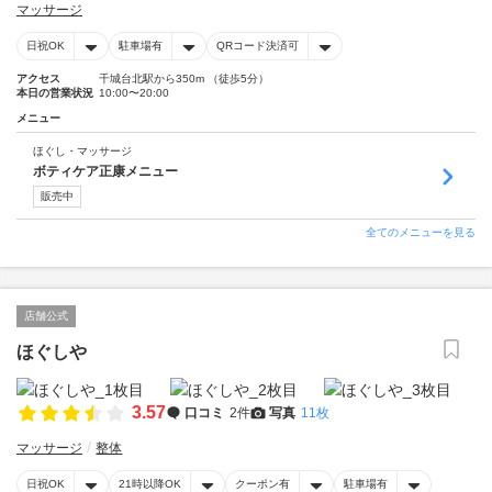
マッサージ
日祝OK
駐車場有
QRコード決済可
アクセス
千城台北駅から350m （徒歩5分）
本日の営業状況
10:00〜20:00
メニュー
ほぐし・マッサージ
ボティケア正康メニュー
販売中
全てのメニューを見る
店舗公式
ほぐしや
3.57
口コミ
2件
写真
11枚
マッサージ
整体
日祝OK
21時以降OK
クーポン有
駐車場有