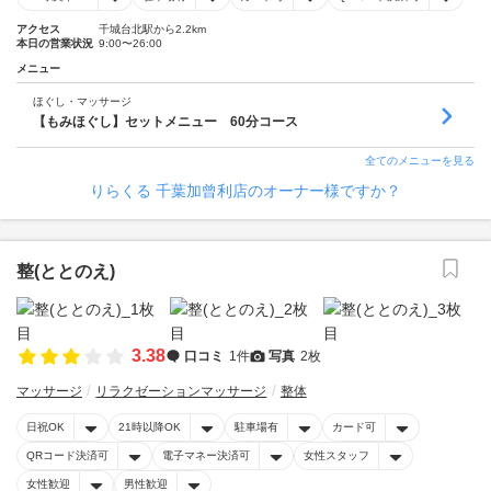
アクセス
千城台北駅から2.2km
本日の営業状況
9:00〜26:00
メニュー
ほぐし・マッサージ
【もみほぐし】セットメニュー 60分コース
全てのメニューを見る
りらくる 千葉加曾利店のオーナー様ですか？
整(ととのえ)
3.38
口コミ
1件
写真
2枚
マッサージ
リラクゼーションマッサージ
整体
日祝OK
21時以降OK
駐車場有
カード可
QRコード決済可
電子マネー決済可
女性スタッフ
女性歓迎
男性歓迎