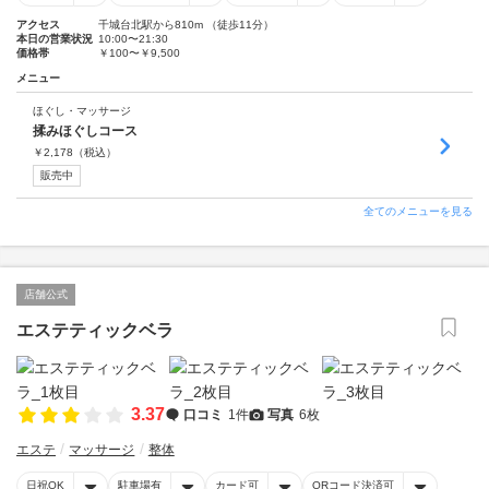
アクセス
千城台北駅から810m （徒歩11分）
本日の営業状況
10:00〜21:30
価格帯
￥100〜￥9,500
メニュー
ほぐし・マッサージ
揉みほぐしコース
￥
2,178
（税込）
販売中
全てのメニューを見る
店舗公式
エステティックベラ
3.37
口コミ
1件
写真
6枚
エステ
マッサージ
整体
日祝OK
駐車場有
カード可
QRコード決済可