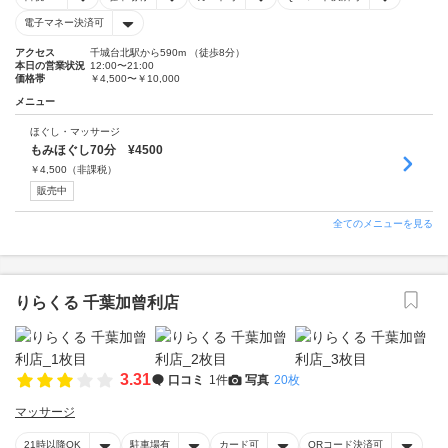
電子マネー決済可
アクセス
千城台北駅から590m （徒歩8分）
本日の営業状況
12:00〜21:00
価格帯
￥4,500〜￥10,000
メニュー
ほぐし・マッサージ
もみほぐし70分 ¥4500
￥
4,500
（非課税）
販売中
全てのメニューを見る
りらくる 千葉加曾利店
3.31
口コミ
1件
写真
20枚
マッサージ
21時以降OK
駐車場有
カード可
QRコード決済可