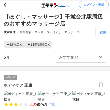
ログイン・登録
【ほぐし・マッサージ】千城台北駅周辺
のおすすめマッサージ店
変更
検索条件
千城台北駅
マッサージ
ほぐし・マッサージ
日祝OK
21時以降OK
5
件
店舗公式
ボディケア 正康
3.05
写真
11枚