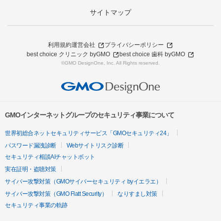
サイトマップ
利用規約
運営会社
プライバシーポリシー
best choice クリニック byGMO
best choice 歯科 byGMO
©GMO DesignOne, Inc. All Rights reserved.
GMOインターネットグループのセキュリティ事業について
世界初総合ネットセキュリティサービス「GMOセキュリティ24」
パスワード漏洩診断
Webサイトリスク診断
セキュリティ相談AIチャットボット
実在証明・盗聴対策
サイバー攻撃対策（GMOサイバーセキュリティ byイエラエ）
サイバー攻撃対策（GMO Flatt Security）
なりすまし対策
セキュリティ事業の軌跡