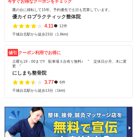
今すぐお得なクーポンをチェック
鷹の台に移転して15年。予約優先で土日も営業しています。
優カイロプラクティック整体院
4.11
12件
千城台北駅から徒歩23分（1.8km)
値引
クーポン利用でお得に
土曜も19：00まで!! 駐車場３台有り無料♪ ” 定休日が月、木に変
更 ”
にしまち整骨院
3.77
6件
千城台北駅から徒歩13分（1km)