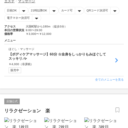
エステ
マッサージ
日祝OK
21時以降OK
カード可
QRコード決済可
電子マネー決済可
アクセス
大国町駅から180m （徒歩3分）
本日の営業状況
9:00〜29:00
価格帯
￥3,000〜￥12,000
メニュー
ほぐし・マッサージ
【ボディケアマッサージ】60分 ☆全身をしっかりもみほぐして
スッキリ♪✨
￥
4,000
（非課税）
販売中
全てのメニューを見る
店舗公式
リラクゼーション 楽