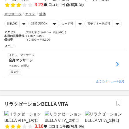
3.23
口コミ
1件
写真
3枚
マッサージ
エステ
整体
日祝OK
21時以降OK
カード可
電子マネー決済可
アクセス
大国町駅から440m （徒歩6分）
本日の営業状況
11:00〜23:00
価格帯
￥2,500〜￥5,900
メニュー
ほぐし・マッサージ
全身マッサージ
￥
3,980
（税込）
販売中
全てのメニューを見る
リラクゼーションBELLA VITA
3.16
口コミ
1件
写真
6枚