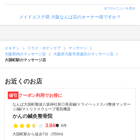
全てのメニューを見る
メイドエステ萌 大阪なんば店のオーナー様ですか？
エキテン
リラク・ボディケア
マッサージ
大阪府内のマッサージ店
大阪府大阪市浪速区のマッサージ店
大国町駅のマッサージ店
お近くのお店
値引
クーポン利用でお得に
なんば大国町難波八坂神社前◎美容鍼/ドライヘッドスパ/整体マッサー
ジ/鍼/マトリクスウェーブ電気機器
かんの鍼灸整骨院
3.84
6件
大国町駅から徒歩7分（550m)