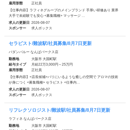
雇用形態
正社員
【仕事内容】ラフィネグループのメインブランド 手厚い研修あり 業界
大手で未経験でも安心 <募集職種> マッサージ …
求人の更新日
2026-08-07
スポンサー
求人ボックス
セラピスト/難波駅/社員募集/8月7日更新
バダンバルー なんばパークス店
勤務地
大阪市 大国町駅
給与タイプ
月給22万3,000円～25万円
雇用形態
正社員
【仕事内容】<店長候補>バリにいるような癒しの空間で アロマの技術
が身につく <募集職種> セラピスト <仕事内…
求人の更新日
2026-08-07
スポンサー
求人ボックス
リフレクソロジスト/難波駅/社員募集/8月7日更新
ラフィネ なんばパークス店
勤務地
大阪市 大国町駅