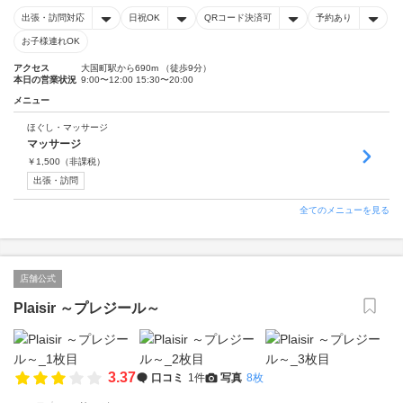
出張・訪問対応
日祝OK
QRコード決済可
予約あり
お子様連れOK
アクセス
大国町駅から690m （徒歩9分）
本日の営業状況
9:00〜12:00 15:30〜20:00
メニュー
ほぐし・マッサージ
マッサージ
￥
1,500
（非課税）
出張・訪問
全てのメニューを見る
店舗公式
Plaisir ～プレジール～
3.37
口コミ
1件
写真
8枚