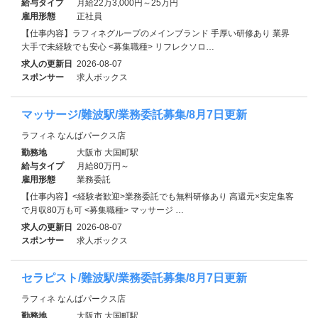
給与タイプ
月給22万3,000円～25万円
雇用形態
正社員
【仕事内容】ラフィネグループのメインブランド 手厚い研修あり 業界
大手で未経験でも安心 <募集職種> リフレクソロ…
求人の更新日
2026-08-07
スポンサー
求人ボックス
マッサージ/難波駅/業務委託募集/8月7日更新
ラフィネ なんばパークス店
勤務地
大阪市 大国町駅
給与タイプ
月給80万円～
雇用形態
業務委託
【仕事内容】<経験者歓迎>業務委託でも無料研修あり 高還元×安定集客
で月収80万も可 <募集職種> マッサージ …
求人の更新日
2026-08-07
スポンサー
求人ボックス
セラピスト/難波駅/業務委託募集/8月7日更新
ラフィネ なんばパークス店
勤務地
大阪市 大国町駅