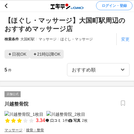
ログイン・登録
【ほぐし・マッサージ】大国町駅周辺の
おすすめマッサージ店
変更
検索条件
大国町駅
マッサージ
ほぐし・マッサージ
日祝OK
21時以降OK
5
件
店舗公式
川越整骨院
3.34
口コミ
1件
写真
2枚
マッサージ
接骨・整骨