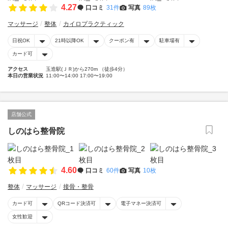
4.27
口コミ
31件
写真
89枚
マッサージ
整体
カイロプラクティック
日祝OK
21時以降OK
クーポン有
駐車場有
カード可
アクセス
玉造駅(ＪＲ)から270m （徒歩4分）
本日の営業状況
11:00〜14:00 17:00〜19:00
店舗公式
しのはら整骨院
4.60
口コミ
60件
写真
10枚
整体
マッサージ
接骨・整骨
カード可
QRコード決済可
電子マネー決済可
女性歓迎