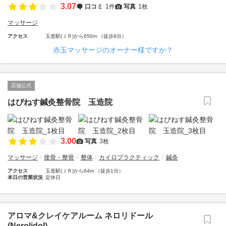
3.07
口コミ
1件
写真
1枚
マッサージ
アクセス
玉造駅(ＪＲ)から650m （徒歩9分）
赤玉マッサージのオーナー様ですか？
店舗公式
はぴねす鍼灸整骨院 玉造院
3.00
写真
3枚
マッサージ
接骨・整骨
整体
カイロプラクティック
鍼灸
アクセス
玉造駅(ＪＲ)から64m （徒歩1分）
本日の営業状況
定休日
アロマ&クレイケアルーム ネロリドール
(Nerolidol)