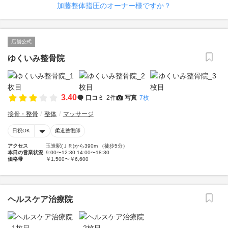
加藤整体指圧のオーナー様ですか？
店舗公式
ゆくいみ整骨院
3.40
口コミ
2件
写真
7枚
接骨・整骨
整体
マッサージ
日祝OK
柔道整復師
アクセス
玉造駅(ＪＲ)から390m （徒歩5分）
本日の営業状況
9:00〜12:30 14:00〜18:30
価格帯
￥1,500〜￥6,600
ヘルスケア治療院