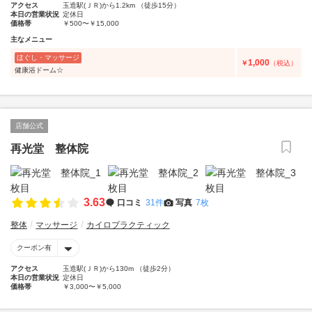
アクセス
玉造駅(ＪＲ)から1.2km （徒歩15分）
本日の営業状況
定休日
価格帯
￥500〜￥15,000
主なメニュー
ほぐし・マッサージ
1,000
￥
（税込）
健康浴ドーム☆
店舗公式
再光堂 整体院
3.63
口コミ
31件
写真
7枚
整体
マッサージ
カイロプラクティック
クーポン有
アクセス
玉造駅(ＪＲ)から130m （徒歩2分）
本日の営業状況
定休日
価格帯
￥3,000〜￥5,000