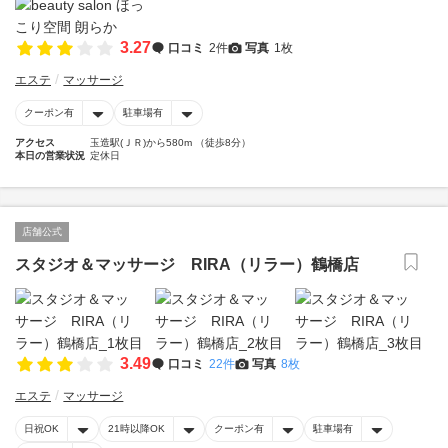
3.27
口コミ
2件
写真
1枚
エステ
マッサージ
クーポン有
駐車場有
アクセス
玉造駅(ＪＲ)から580m （徒歩8分）
本日の営業状況
定休日
店舗公式
スタジオ＆マッサージ RIRA（リラー）鶴橋店
3.49
口コミ
22件
写真
8枚
エステ
マッサージ
日祝OK
21時以降OK
クーポン有
駐車場有