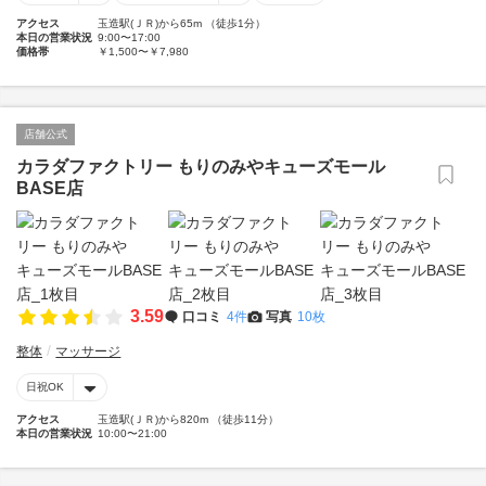
アクセス
玉造駅(ＪＲ)から65m （徒歩1分）
本日の営業状況
9:00〜17:00
価格帯
￥1,500〜￥7,980
店舗公式
カラダファクトリー もりのみやキューズモール
BASE店
3.59
口コミ
4件
写真
10枚
整体
マッサージ
日祝OK
アクセス
玉造駅(ＪＲ)から820m （徒歩11分）
本日の営業状況
10:00〜21:00