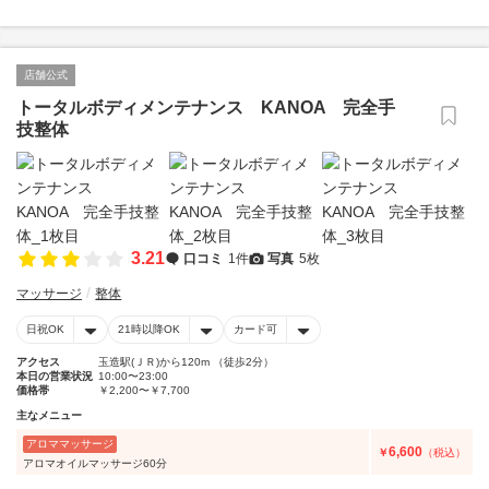
店舗公式
トータルボディメンテナンス KANOA 完全手
技整体
3.21
口コミ
1件
写真
5枚
マッサージ
整体
日祝OK
21時以降OK
カード可
アクセス
玉造駅(ＪＲ)から120m （徒歩2分）
本日の営業状況
10:00〜23:00
価格帯
￥2,200〜￥7,700
主なメニュー
アロママッサージ
6,600
￥
（税込）
アロマオイルマッサージ60分