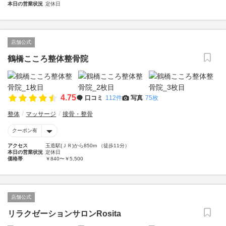
本日の営業状況
定休日
店舗公式
鶴橋こころ整体整骨院
4.75
口コミ
112件
写真
75枚
整体
マッサージ
接骨・整骨
クーポン有
アクセス
玉造駅(ＪＲ)から850m （徒歩11分）
本日の営業状況
定休日
価格帯
￥840〜￥5,500
店舗公式
リラクゼーションサロンRosita