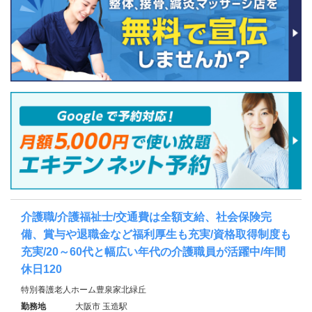
介護職/介護福祉士/交通費は全額支給、社会保険完
備、賞与や退職金など福利厚生も充実/資格取得制度も
充実/20～60代と幅広い年代の介護職員が活躍中/年間
休日120
特別養護老人ホーム豊泉家北緑丘
勤務地
大阪市 玉造駅