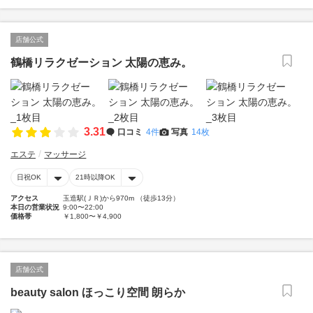
店舗公式
鶴橋リラクゼーション 太陽の恵み。
3.31
口コミ
4件
写真
14枚
エステ
マッサージ
日祝OK
21時以降OK
アクセス
玉造駅(ＪＲ)から970m （徒歩13分）
本日の営業状況
9:00〜22:00
価格帯
￥1,800〜￥4,900
店舗公式
beauty salon ほっこり空間 朗らか