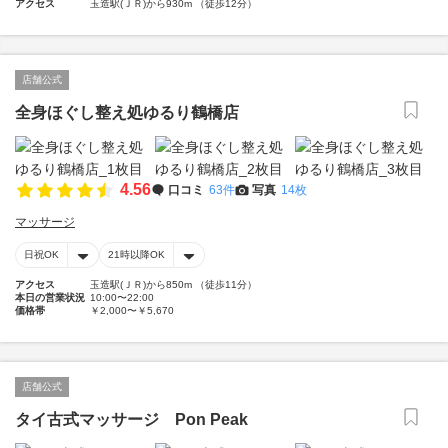
アクセス
玉造駅(ＪＲ)から930m （徒歩12分）
店舗公式
全身ほぐし整え処ゆるり鶴橋店
4.56
口コミ
63件
写真
14枚
マッサージ
日祝OK
21時以降OK
アクセス
玉造駅(ＪＲ)から850m （徒歩11分）
本日の営業状況
10:00〜22:00
価格帯
￥2,000〜￥5,670
店舗公式
タイ古式マッサージ Pon Peak