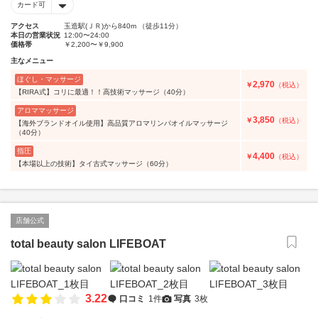
カード可
アクセス
玉造駅(ＪＲ)から840m （徒歩11分）
本日の営業状況
12:00〜24:00
価格帯
￥2,200〜￥9,900
主なメニュー
ほぐし・マッサージ
2,970
￥
（税込）
【RIRA式】コリに最適！！高技術マッサージ（40分）
アロママッサージ
3,850
￥
（税込）
【海外ブランドオイル使用】高品質アロマリンパオイルマッサージ
（40分）
指圧
4,400
￥
（税込）
【本場以上の技術】タイ古式マッサージ（60分）
店舗公式
total beauty salon LIFEBOAT
3.22
口コミ
1件
写真
3枚