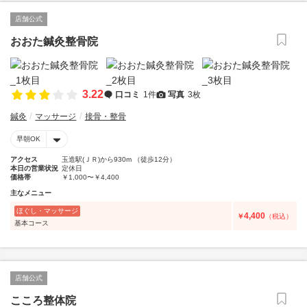
店舗公式
おおた鍼灸整骨院
3.22
口コミ
1件
写真
3枚
鍼灸
マッサージ
接骨・整骨
早朝OK
アクセス
玉造駅(ＪＲ)から930m （徒歩12分）
本日の営業状況
定休日
価格帯
￥1,000〜￥4,400
主なメニュー
ほぐし・マッサージ
4,400
￥
（税込）
基本コース
店舗公式
こころ整体院