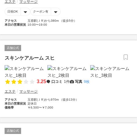
エステ
マッサージ
日祝OK
クーポン有
アクセス
玉造駅(ＪＲ)から380m （徒歩5分）
本日の営業状況
10:00〜19:00
店舗公式
スキンケアルーム スヒ
3.25
口コミ
1件
写真
9枚
エステ
マッサージ
アクセス
玉造駅(ＪＲ)から970m （徒歩13分）
本日の営業状況
定休日
価格帯
￥6,500〜￥7,000
店舗公式