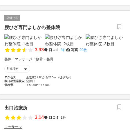
店舗公式
腰ひざ専門よしかわ整体院
3.93
口コミ
8件
写真
20枚
整体
マッサージ
接骨・整骨
駐車場有
アクセス
玉造駅(ＪＲ)から230m （徒歩3分）
本日の営業状況
定休日
価格帯
￥5,000〜￥6,600
出口治療所
3.14
口コミ
1件
マッサージ