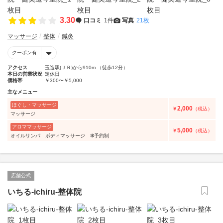
3.30
口コミ
1件
写真
21枚
マッサージ
整体
鍼灸
クーポン有
アクセス
玉造駅(ＪＲ)から910m （徒歩12分）
本日の営業状況
定休日
価格帯
￥300〜￥5,000
主なメニュー
ほぐし・マッサージ
2,000
￥
（税込）
マッサージ
アロママッサージ
5,000
￥
（税込）
オイルリンパ ボディマッサージ ❇︎予約制
店舗公式
いちる-ichiru-整体院