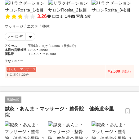
3.26
口コミ
1件
写真
5枚
マッサージ
エステ
整体
クーポン有
アクセス
玉造駅(ＪＲ)から220m （徒歩3分）
本日の営業状況
10:00〜20:00
価格帯
￥1,500〜￥10,000
主なメニュー
ほぐし・マッサージ
2,500
￥
（税込）
もみほぐし30分
店舗公式
鍼灸・あんま・マッサージ・整骨院 健美道今里
院