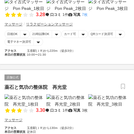
3.28
口コミ
1件
写真
7枚
マッサージ
リラクゼーションマッサージ
日祝OK
21時以降OK
カード可
QRコード決済可
電子マネー決済可
アクセス
玉造駅(ＪＲ)から220m （徒歩3分）
本日の営業状況
10:00〜21:30
店舗公式
薬石と気功の整体院 再光堂
3.30
口コミ
1件
写真
3枚
マッサージ
アクセス
玉造駅(ＪＲ)から130m （徒歩2分）
本日の営業状況
定休日