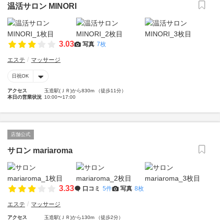
温活サロン MINORI
3.03
写真
7枚
エステ
マッサージ
日祝OK
アクセス
玉造駅(ＪＲ)から830m （徒歩11分）
本日の営業状況
10:00〜17:00
店舗公式
サロン mariaroma
3.33
口コミ
5件
写真
8枚
エステ
マッサージ
アクセス
玉造駅(ＪＲ)から130m （徒歩2分）