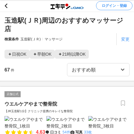
ログイン・登録
玉造駅(ＪＲ)周辺のおすすめマッサージ
店
変更
検索条件
玉造駅(ＪＲ)
マッサージ
日祝OK
早朝OK
21時以降OK
67
件
店舗公式
ウエルケアやまで整骨院
【JR玉造駅1分】クリニック提携のキレイな整骨院
4.63
口コミ
54件
写真
33枚