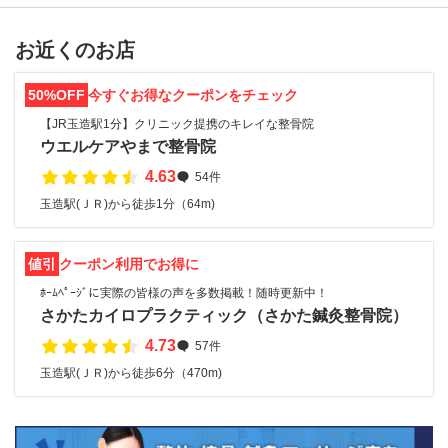
お近くのお店
50%OFF
今すぐお得なクーポンをチェック
【JR玉造駅1分】クリニック提携のキレイな整骨院
ウエルケアやまで整骨院
4.63
54件
玉造駅(ＪＲ)から徒歩1分（64m)
値引
クーポン利用でお得に
ﾎｰﾑﾍﾟｰｼﾞに実際の皆様の声を多数掲載！随時更新中！
さかたカイロプラクティック（さかた鍼灸整骨院）
4.73
57件
玉造駅(ＪＲ)から徒歩6分（470m)