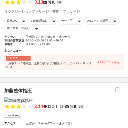
3.10
写真
1枚
リラクゼーションマッサージ
整体
マッサージ
日祝OK
21時以降OK
カード可
QRコード決済可
電子マネー決済可
アクセス
玉造駅(ＪＲ)から660m （徒歩9分）
本日の営業状況
10:00〜20:00 21:00〜29:00
価格帯
￥1,980〜￥21,000
主なメニュー
アロママッサージ
12,000
￥
（税込）
【深夜21－5時限定】全身の疲れに◎腸活オイルリンパマッサージ
90分
加藤整体指圧
3.14
口コミ
1件
写真
1枚
マッサージ
アクセス
玉造駅(ＪＲ)から870m （徒歩11分）