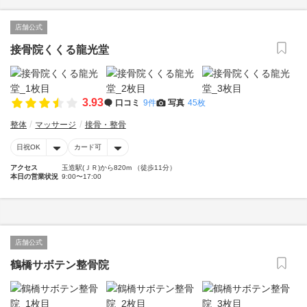
店舗公式
接骨院くくる龍光堂
3.93
口コミ
9件
写真
45枚
整体
マッサージ
接骨・整骨
日祝OK
カード可
アクセス
玉造駅(ＪＲ)から820m （徒歩11分）
本日の営業状況
9:00〜17:00
店舗公式
鶴橋サボテン整骨院