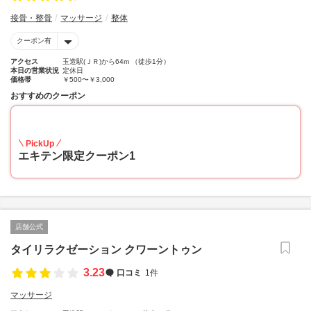
接骨・整骨
マッサージ
整体
クーポン有
アクセス
玉造駅(ＪＲ)から64m （徒歩1分）
本日の営業状況
定休日
価格帯
￥500〜￥3,000
おすすめのクーポン
50
PickUp
エキテン限定クーポン1
店舗公式
タイリラクゼーション クワーントゥン
3.23
口コミ
1件
マッサージ