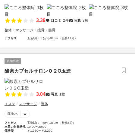
3.39
口コミ
2件
写真
3枚
整体
マッサージ
接骨・整骨
アクセス
玉造駅(ＪＲ)から840m （徒歩11分）
店舗公式
酸素カプセルサロンＯ２O玉造
3.04
写真
1枚
エステ
マッサージ
整体
日祝OK
アクセス
玉造駅(ＪＲ)から310m （徒歩4分）
本日の営業状況
10:00〜20:00
価格帯
￥1,980〜￥2,200