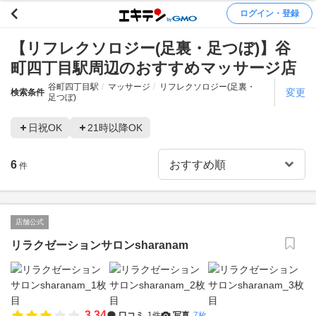
ログイン・登録
【リフレクソロジー(足裏・足つぼ)】谷
町四丁目駅周辺のおすすめマッサージ店
谷町四丁目駅
マッサージ
リフレクソロジー(足裏・
変更
検索条件
足つぼ)
日祝OK
21時以降OK
6
件
店舗公式
リラクゼーションサロンsharanam
3.34
口コミ
1件
写真
7枚