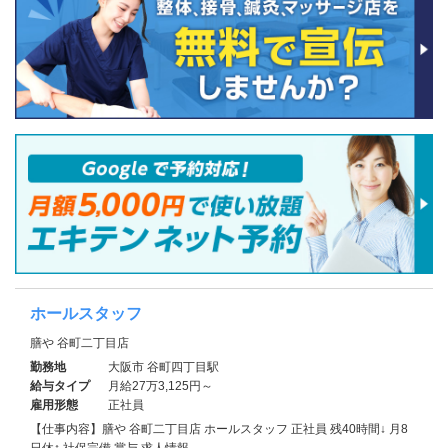
ホールスタッフ
膳や 谷町二丁目店
勤務地
大阪市 谷町四丁目駅
給与タイプ
月給27万3,125円～
雇用形態
正社員
【仕事内容】膳や 谷町二丁目店 ホールスタッフ 正社員 残40時間↓ 月8
日休↑ 社保完備 賞与 求人情報…