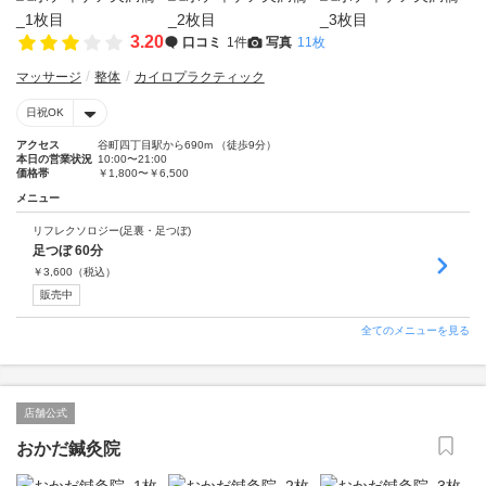
3.20
口コミ
1件
写真
11枚
マッサージ
整体
カイロプラクティック
日祝OK
アクセス
谷町四丁目駅から690m （徒歩9分）
本日の営業状況
10:00〜21:00
価格帯
￥1,800〜￥6,500
メニュー
リフレクソロジー(足裏・足つぼ)
足つぼ 60分
￥
3,600
（税込）
販売中
全てのメニューを見る
店舗公式
おかだ鍼灸院