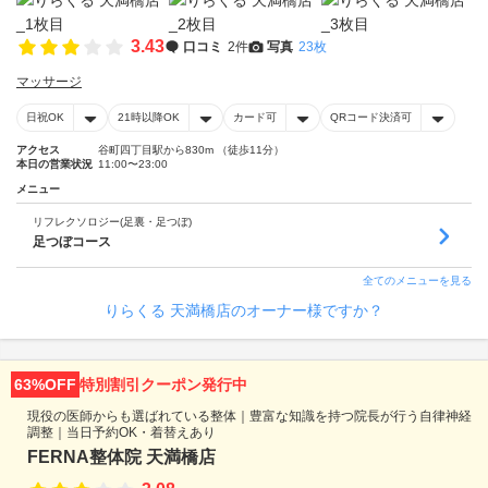
3.43
口コミ
2件
写真
23枚
マッサージ
日祝OK
21時以降OK
カード可
QRコード決済可
アクセス
谷町四丁目駅から830m （徒歩11分）
本日の営業状況
11:00〜23:00
メニュー
リフレクソロジー(足裏・足つぼ)
足つぼコース
全てのメニューを見る
りらくる 天満橋店のオーナー様ですか？
63%OFF
特別割引クーポン発行中
現役の医師からも選ばれている整体｜豊富な知識を持つ院長が行う自律神経
調整｜当日予約OK・着替えあり
FERNA整体院 天満橋店