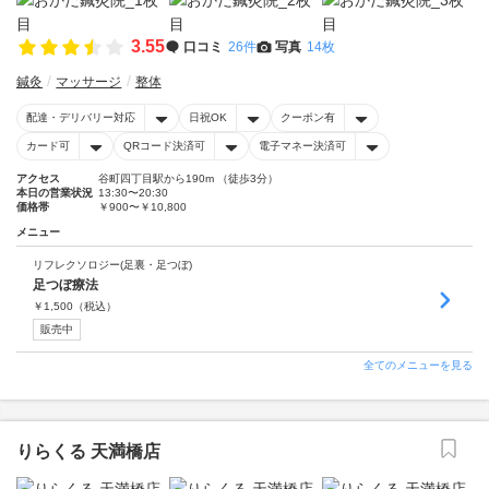
3.55
口コミ
26件
写真
14枚
鍼灸
マッサージ
整体
配達・デリバリー対応
日祝OK
クーポン有
カード可
QRコード決済可
電子マネー決済可
アクセス
谷町四丁目駅から190m （徒歩3分）
本日の営業状況
13:30〜20:30
価格帯
￥900〜￥10,800
メニュー
リフレクソロジー(足裏・足つぼ)
足つぼ療法
￥
1,500
（税込）
販売中
全てのメニューを見る
りらくる 天満橋店