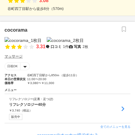
3.08
谷町四丁目駅から徒歩8分（570m)
cocorama
3.31
口コミ
1件
写真
2枚
マッサージ
日祝OK
アクセス
谷町四丁目駅から850m （徒歩11分）
本日の営業状況
11:00〜20:00
価格帯
￥3,080〜￥11,000
メニュー
リフレクソロジー(足裏・足つぼ)
リフレクソロジー40分
￥
3,740
（税込）
販売中
全てのメニューを見る