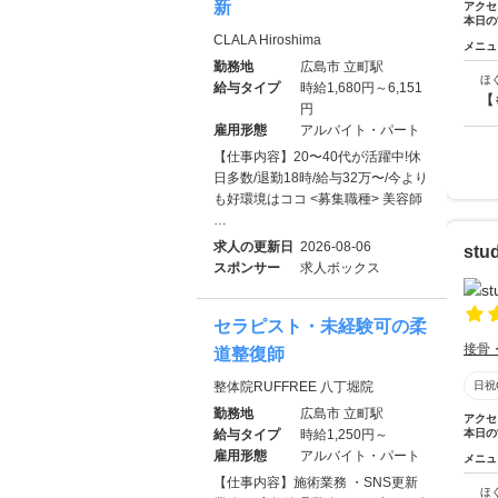
新
アクセ
本日の
CLALA Hiroshima
メニュ
勤務地
広島市 立町駅
ほ
給与タイプ
時給1,680円～6,151
【
円
雇用形態
アルバイト・パート
【仕事内容】20〜40代が活躍中!休
日多数/退勤18時/給与32万〜/今より
も好環境はココ <募集職種> 美容師
…
求人の更新日
2026-08-06
st
スポンサー
求人ボックス
セラピスト・未経験可の柔
接骨
道整復師
整体院RUFFREE 八丁堀院
日祝
勤務地
広島市 立町駅
アクセ
給与タイプ
時給1,250円～
本日の
雇用形態
アルバイト・パート
メニュ
【仕事内容】施術業務 ・SNS更新
ほ