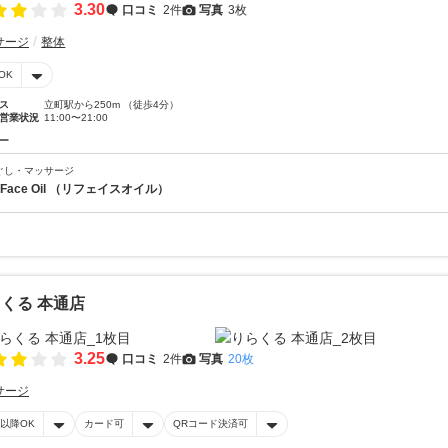
3.30
口コミ
2件
写真
3枚
サージ
整体
OK
ス
立町駅から250m （徒歩4分）
営業状況
11:00〜21:00
ー
ぐし・マッサージ
eFace Oil （リフェイスオイル）
くる 本通店
3.25
口コミ
2件
写真
20枚
サージ
時以降OK
カード可
QRコード決済可