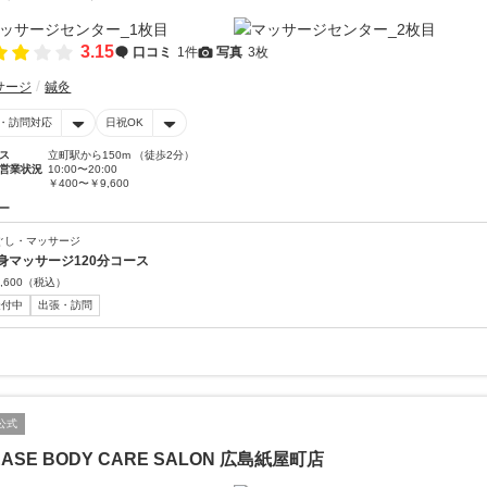
3.15
口コミ
1件
写真
3枚
サージ
鍼灸
・訪問対応
日祝OK
ス
立町駅から150m （徒歩2分）
営業状況
10:00〜20:00
￥400〜￥9,600
ー
ぐし・マッサージ
身マッサージ120分コース
,600
（税込）
受付中
出張・訪問
公式
EASE BODY CARE SALON 広島紙屋町店