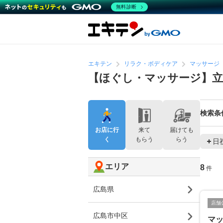
無料診断
エキテン
リラク・ボディケア
マッサージ
【ほぐし・マッサージ】
検索条
お店に行
来て
届けても
く
もらう
らう
日
エリア
8
件
広島県
店舗
広島市中区
マ