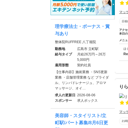
マッ
日祝
理学療法士・ボーナス・賞
アクセ
与あり
本日の
メニュ
整体院RUFFREE 八丁堀院
勤務地
広島市 立町駅
ほ
R
給与タイプ
月給26万円～26万
5,000円
雇用形態
契約社員
【仕事内容】施術業務 ・SNS更新
業務 ・店舗管理業務 など ブライダ
ル、リンパドレナージュ、アロマ
りら
マッサージ、オイ…
求人の更新日
2026-08-06
スポンサー
求人ボックス
マッ
美容師・スタイリスト/立
21
町駅/パート募集/8月6日更