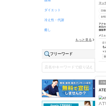
マッ
ダイエット
日祝
女性
冷え性・代謝
アクセ
本日の
癒し
価格帯
メニュ
もっと見る
ほ
も
￥
3
フリーワード
店舗
AT