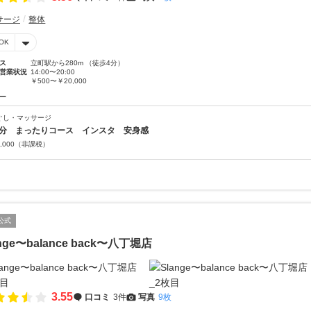
サージ
整体
OK
ス
立町駅から280m （徒歩4分）
営業状況
14:00〜20:00
￥500〜￥20,000
ー
ぐし・マッサージ
0分 まったりコース インスタ 安身感
,000
（非課税）
公式
ange〜balance back〜八丁堀店
3.55
口コミ
3件
写真
9枚