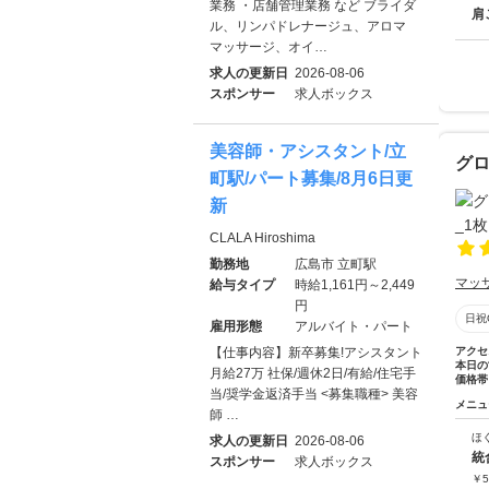
業務 ・店舗管理業務 など ブライダ
肩
ル、リンパドレナージュ、アロマ
マッサージ、オイ…
求人の更新日
2026-08-06
スポンサー
求人ボックス
美容師・アシスタント/立
グロ
町駅/パート募集/8月6日更
新
CLALA Hiroshima
勤務地
広島市 立町駅
マッ
給与タイプ
時給1,161円～2,449
円
日祝
雇用形態
アルバイト・パート
【仕事内容】新卒募集!アシスタント
アクセ
本日の
月給27万 社保/週休2日/有給/住宅手
価格帯
当/奨学金返済手当 <募集職種> 美容
メニュ
師 …
ほ
求人の更新日
2026-08-06
統
スポンサー
求人ボックス
￥
5