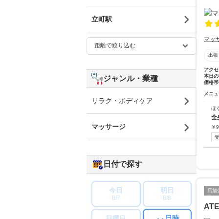
立町駅
マッ
出張
アクセ
本日の
ジャンル・業種
価格帯
メニュ
リラク・ボディケア
ほ
全
マッサージ
￥
9
日付で探す
今日
明日
店舗
8/7
8/8
AT
日時
日曜日