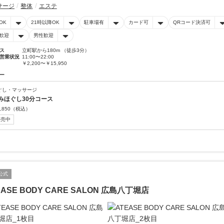
サージ
整体
エステ
OK
21時以降OK
駐車場有
カード可
QRコード決済可
歓迎
男性歓迎
ス
立町駅から180m （徒歩3分）
営業状況
11:00〜22:00
￥2,200〜￥15,950
ー
ぐし・マッサージ
みほぐし30分コース
,850
（税込）
販売中
公式
EASE BODY CARE SALON 広島八丁堀店