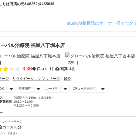
こりは万病の元&#8252;&#65038;
studioM整骨院のオーナー様ですか
ーバル治療院 福屋八丁堀本店
3.36
口コミ
1件
写真
4枚
サージ
リラクゼーションマッサージ
鍼灸
OK
駐車場有
カード可
QRコード決済可
ス
立町駅から160m （徒歩3分）
営業状況
10:30〜21:00
￥2,200〜￥5,500
ー
ぐし・マッサージ
合コース30分
,500
（税込）