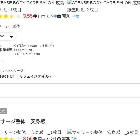
3.55
口コミ
5件
写真
14枚
サージ
整体
OK
ス
立町駅から150m （徒歩2分）
営業状況
11:00〜21:00
￥4,000〜￥8,000
ー
ぐし・マッサージ
eFace Oil （リフェイスオイル）
公式
ッサージ整体 安身感
3.56
口コミ
2件
写真
7枚