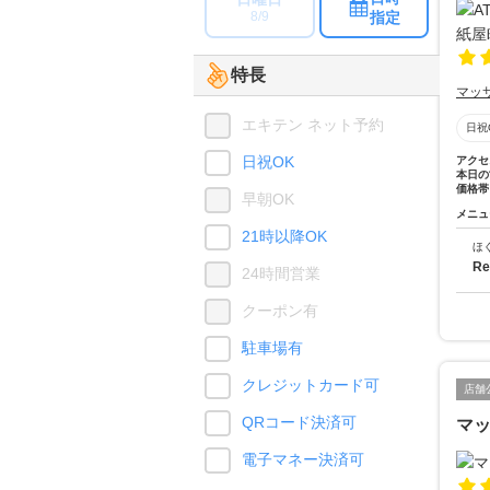
指定
8/9
特長
マッ
エキテン ネット予約
日祝
日祝OK
アクセ
本日の
価格帯
早朝OK
メニュ
21時以降OK
ほ
R
24時間営業
クーポン有
駐車場有
クレジットカード可
店舗
QRコード決済可
マ
電子マネー決済可