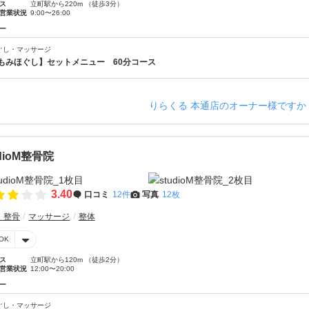
ス
立町駅から220m （徒歩3分）
営業状況
9:00〜26:00
ー
ぐし・マッサージ
もみほぐし】セットメニュー 60分コース
りらくる 本通店のオーナー様ですか
udioM整骨院
3.40
口コミ
12件
写真
12枚
・整骨
マッサージ
整体
OK
ス
立町駅から120m （徒歩2分）
営業状況
12:00〜20:00
ー
ぐし・マッサージ