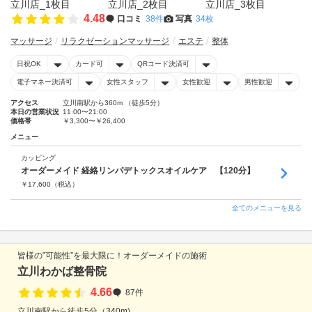
4.48
口コミ
38件
写真
34枚
マッサージ
リラクゼーションマッサージ
エステ
整体
日祝OK
カード可
QRコード決済可
電子マネー決済可
女性スタッフ
女性歓迎
男性歓迎
アクセス
立川南駅から360m （徒歩5分）
本日の営業状況
11:00〜21:00
価格帯
￥3,300〜￥26,400
メニュー
カッピング
オーダーメイド 経絡リンパデトックスオイルケア 【120分】
￥
17,600
（税込）
全てのメニューを見る
皆様の‟可能性”を最大限に！オーダーメイドの施術
立川わかば整骨院
4.66
87件
立川南駅から徒歩5分（340m)