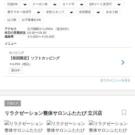
日祝OK
クーポン有
カード可
QRコード決済可
電子マネー決済可
女性スタッフ
女性限定
きゆう師
はり師
お子様連れOK
アクセス
立川南駅から450m （徒歩6分）
本日の営業状況
10:30〜19:30
価格帯
￥2,000〜￥15,400
メニュー
カッピング
【初回限定】ソフトカッピング
￥
4,950
（税込）
受付中
全てのメニューを見る
店舗公式
リラクゼーション整体サロンふたたび 立川店