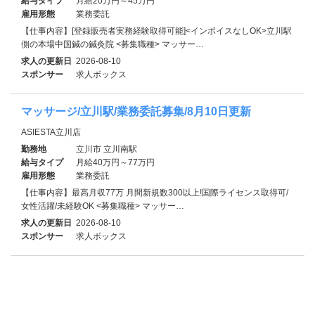
給与タイプ
月給20万円～45万円
雇用形態
業務委託
【仕事内容】[登録販売者実務経験取得可能]<インボイスなしOK>立川駅
側の本場中国鍼の鍼灸院 <募集職種> マッサー…
求人の更新日
2026-08-10
スポンサー
求人ボックス
マッサージ/立川駅/業務委託募集/8月10日更新
ASIESTA立川店
勤務地
立川市 立川南駅
給与タイプ
月給40万円～77万円
雇用形態
業務委託
【仕事内容】最高月収77万 月間新規数300以上!国際ライセンス取得可/
女性活躍/未経験OK <募集職種> マッサー…
求人の更新日
2026-08-10
スポンサー
求人ボックス