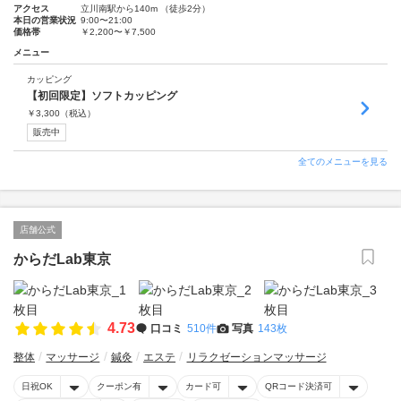
アクセス
立川南駅から140m （徒歩2分）
本日の営業状況
9:00〜21:00
価格帯
￥2,200〜￥7,500
メニュー
カッピング
【初回限定】ソフトカッピング
￥
3,300
（税込）
販売中
全てのメニューを見る
店舗公式
からだLab東京
4.73
口コミ
510件
写真
143枚
整体
マッサージ
鍼灸
エステ
リラクゼーションマッサージ
日祝OK
クーポン有
カード可
QRコード決済可