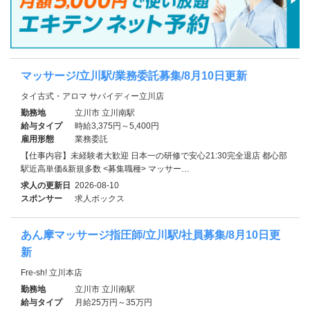
マッサージ/立川駅/業務委託募集/8月10日更新
タイ古式・アロマ サバイディー立川店
勤務地
立川市 立川南駅
給与タイプ
時給3,375円～5,400円
雇用形態
業務委託
【仕事内容】未経験者大歓迎 日本一の研修で安心21:30完全退店 都心部
駅近高単価&新規多数 <募集職種> マッサー…
求人の更新日
2026-08-10
スポンサー
求人ボックス
あん摩マッサージ指圧師/立川駅/社員募集/8月10日更
新
Fre-sh! 立川本店
勤務地
立川市 立川南駅
給与タイプ
月給25万円～35万円