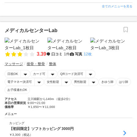
全てのメニューを見る
メディカルセンターLab
3.39
口コミ
1件
写真
12枚
マッサージ
接骨・整骨
整体
日祝OK
カード可
QRコード決済可
電子マネー決済可
女性歓迎
男性歓迎
きゆう師
はり師
お子様連れOK
アクセス
立川南駅から140m （徒歩2分）
本日の営業状況
9:00〜21:00
価格帯
￥1,650〜￥11,000
メニュー
カッピング
【初回限定】ソフトカッピング 3000円
￥
3,300
（税込）