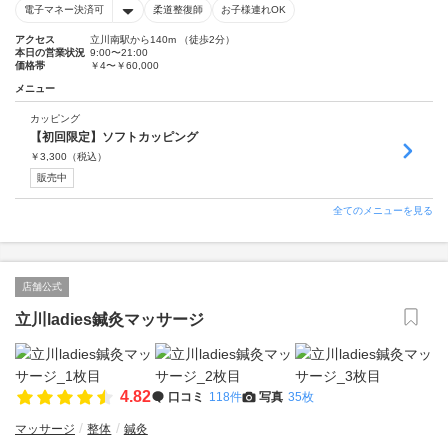
電子マネー決済可
柔道整復師
お子様連れOK
アクセス
立川南駅から140m （徒歩2分）
本日の営業状況
9:00〜21:00
価格帯
￥4〜￥60,000
メニュー
カッピング
【初回限定】ソフトカッピング
￥
3,300
（税込）
販売中
全てのメニューを見る
店舗公式
立川ladies鍼灸マッサージ
4.82
口コミ
118件
写真
35枚
マッサージ
整体
鍼灸