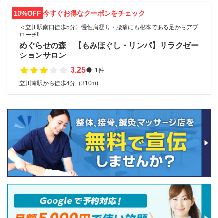
10%OFF
今すぐお得なクーポンをチェック
＜立川駅南口徒歩5分〉慢性肩凝り・腰痛にも根本である足からアプ
ローチ‼︎
めぐらせの森 【もみほぐし・リンパ】リラクゼー
ションサロン
3.25
1件
立川南駅から徒歩4分（310m)