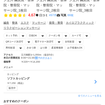
4.67
口コミ
497件
写真
88枚
鍼灸
整体
エステ
マッサージ
接骨・整骨
カイロプラクティック
リラクゼーションマッサージ
ネット予約
日祝OK
クーポン有
カード可
QRコード決済可
電子マネー決済可
女性歓迎
男性歓迎
きゆう師
はり師
柔道整復師
お子様連れOK
アクセス
立川南駅から350m （徒歩5分）
本日の営業状況
9:00〜21:00
予約空きあり
価格帯
￥220〜￥14,200
メニュー
カッピング
ソフトカッピング
￥
7,150
（税込）
販売中
全てのメニューを見る
おすすめのクーポン