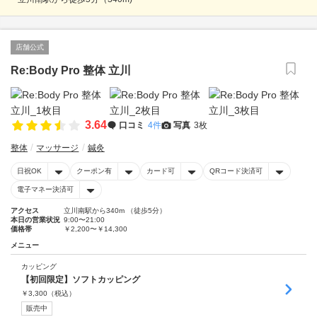
店舗公式
Re:Body Pro 整体 立川
3.64
口コミ
4件
写真
3枚
整体
マッサージ
鍼灸
日祝OK
クーポン有
カード可
QRコード決済可
電子マネー決済可
アクセス
立川南駅から340m （徒歩5分）
本日の営業状況
9:00〜21:00
価格帯
￥2,200〜￥14,300
メニュー
カッピング
【初回限定】ソフトカッピング
￥
3,300
（税込）
販売中