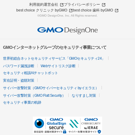
利用規約
運営会社
プライバシーポリシー
best choice クリニック byGMO
best choice 歯科 byGMO
©GMO DesignOne, Inc. All Rights reserved.
GMOインターネットグループのセキュリティ事業について
世界初総合ネットセキュリティサービス「GMOセキュリティ24」
パスワード漏洩診断
Webサイトリスク診断
セキュリティ相談AIチャットボット
実在証明・盗聴対策
サイバー攻撃対策（GMOサイバーセキュリティ byイエラエ）
サイバー攻撃対策（GMO Flatt Security）
なりすまし対策
セキュリティ事業の軌跡