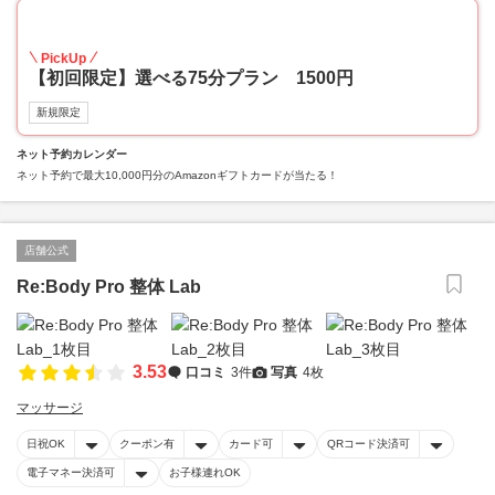
70
PickUp
【初回限定】選べる75分プラン 1500円
新規限定
ネット予約カレンダー
ネット予約で最大10,000円分のAmazonギフトカードが当たる！
店舗公式
Re:Body Pro 整体 Lab
3.53
口コミ
3件
写真
4枚
マッサージ
日祝OK
クーポン有
カード可
QRコード決済可
電子マネー決済可
お子様連れOK