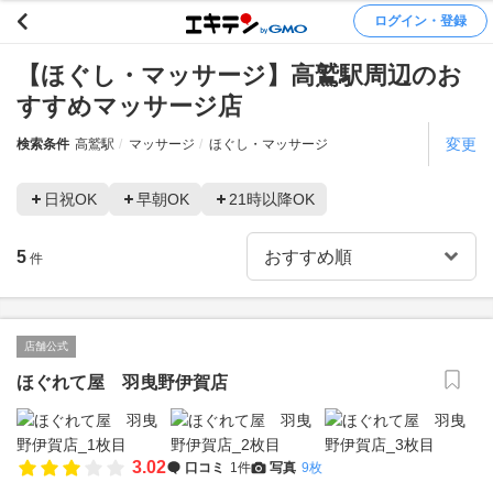
ログイン・登録
【ほぐし・マッサージ】高鷲駅周辺のお
すすめマッサージ店
変更
検索条件
高鷲駅
マッサージ
ほぐし・マッサージ
日祝OK
早朝OK
21時以降OK
5
件
店舗公式
ほぐれて屋 羽曳野伊賀店
3.02
口コミ
1件
写真
9枚