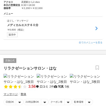
アクセス
高鷲駅から2.4km
本日の営業状況
8:30〜18:00
価格帯
￥2,200〜￥22,000
メニュー
ほぐし・マッサージ
メディカルエステ６０分
￥
6,600
（税込）
販売中
全てのメニューを見る
店舗公式
リラクゼーションサロン・はな
3.56
口コミ
2件
写真
5枚
マッサージ
整体
日祝OK
21時以降OK
クーポン有
駐車場有