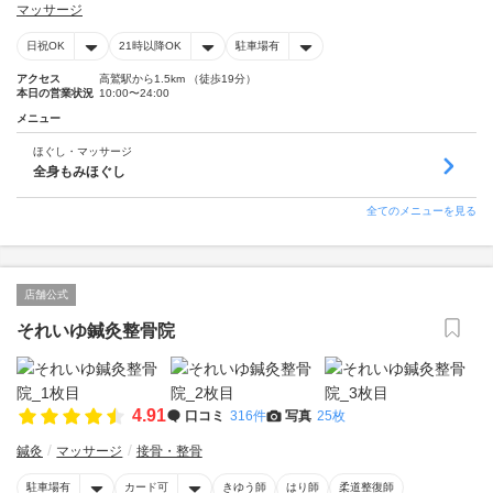
マッサージ
日祝OK
21時以降OK
駐車場有
アクセス
高鷲駅から1.5km （徒歩19分）
本日の営業状況
10:00〜24:00
メニュー
ほぐし・マッサージ
全身もみほぐし
全てのメニューを見る
店舗公式
それいゆ鍼灸整骨院
4.91
口コミ
316件
写真
25枚
鍼灸
マッサージ
接骨・整骨
駐車場有
カード可
きゆう師
はり師
柔道整復師