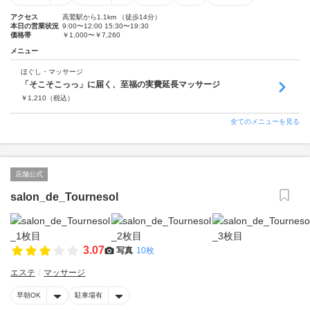
アクセス
高鷲駅から1.1km （徒歩14分）
本日の営業状況
9:00〜12:00 15:30〜19:30
価格帯
￥1,000〜￥7,260
メニュー
ほぐし・マッサージ
「そこそこっっ」に届く、至福の実費延長マッサージ
￥
1,210
（税込）
全てのメニューを見る
店舗公式
salon_de_Tournesol
3.07
写真
10枚
エステ
マッサージ
早朝OK
駐車場有