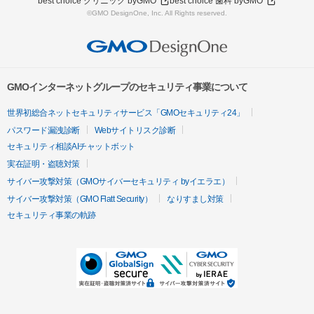
best choice クリニック byGMO
best choice 歯科 byGMO
©GMO DesignOne, Inc. All Rights reserved.
GMOインターネットグループのセキュリティ事業について
世界初総合ネットセキュリティサービス「GMOセキュリティ24」
パスワード漏洩診断
Webサイトリスク診断
セキュリティ相談AIチャットボット
実在証明・盗聴対策
サイバー攻撃対策（GMOサイバーセキュリティ byイエラエ）
サイバー攻撃対策（GMO Flatt Security）
なりすまし対策
セキュリティ事業の軌跡