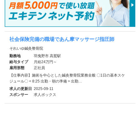
社会保険完備の職場であん摩マッサージ指圧師
それいゆ鍼灸整骨院
勤務地
羽曳野市 高鷲駅
給与タイプ
月給24万円～
雇用形態
正社員
【仕事内容】施術を中心とした鍼灸整骨院業務全般 〇1日の基本スケ
ジュール〇 < 8:25 出勤・朝の準備 > 出勤…
求人の更新日
2025-09-11
スポンサー
求人ボックス