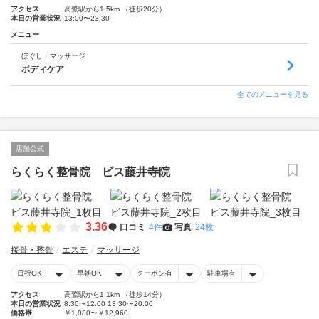
アクセス
高鷲駅から1.5km （徒歩20分）
本日の営業状況
13:00〜23:30
メニュー
ほぐし・マッサージ
ボディケア
全てのメニューを見る
店舗公式
らくらく整骨院 ビス藤井寺院
3.36
口コミ
4件
写真
24枚
接骨・整骨
エステ
マッサージ
日祝OK
早朝OK
クーポン有
駐車場有
アクセス
高鷲駅から1.1km （徒歩14分）
本日の営業状況
8:30〜12:00 13:30〜20:00
価格帯
￥1,080〜￥12,960