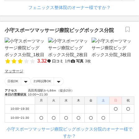
フェニックス整体院のオーナー様ですか？
小守スポーツマッサージ療院ビッグボックス分院
3.32
口コミ
1件
写真
3枚
マッサージ
日祝OK
21時以降OK
アクセス
高田馬場駅から84m （徒歩2分）
本日の営業状況
10:00〜21:30
月
火
水
木
金
土
日
祝
10:00~19:30
10:00~21:30
小守スポーツマッサージ療院ビッグボックス分院のオーナー様で
すか？