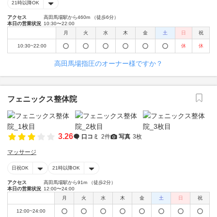
21時以降OK
アクセス
高田馬場駅から460m （徒歩6分）
本日の営業状況
10:30〜22:00
月
火
水
木
金
土
日
祝
10:30~22:00
休
休
高田馬場指圧のオーナー様ですか？
フェニックス整体院
3.26
口コミ
2件
写真
3枚
マッサージ
日祝OK
21時以降OK
アクセス
高田馬場駅から91m （徒歩2分）
本日の営業状況
12:00〜24:00
月
火
水
木
金
土
日
祝
12:00~24:00