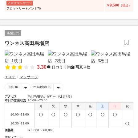
アロママッサージ
9,500
￥
（税込）
アロマトリートメント70
店舗公式
ワンネス高田馬場店
3.30
口コミ
3件
写真
4枚
エステ
マッサージ
日祝OK
21時以降OK
アクセス
高田馬場駅から91m （徒歩2分）
本日の営業状況
10:00〜23:00
月
火
水
木
金
土
日
祝
10:00~23:00
10:30~23:00
価格帯
￥3,000〜￥8,000
主なメニュー