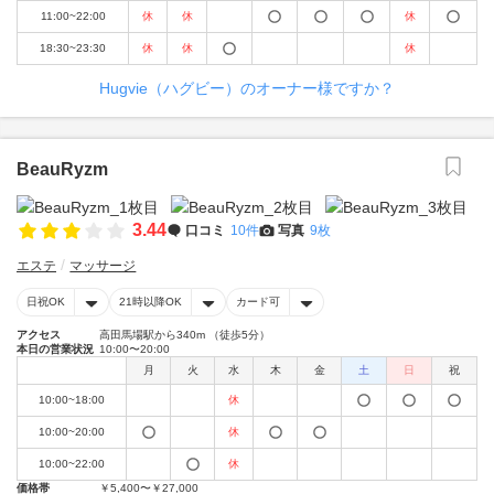
11:00~22:00
休
休
休
18:30~23:30
休
休
休
Hugvie（ハグビー）のオーナー様ですか？
BeauRyzm
3.44
口コミ
10件
写真
9枚
エステ
マッサージ
日祝OK
21時以降OK
カード可
アクセス
高田馬場駅から340m （徒歩5分）
本日の営業状況
10:00〜20:00
月
火
水
木
金
土
日
祝
10:00~18:00
休
10:00~20:00
休
10:00~22:00
休
価格帯
￥5,400〜￥27,000