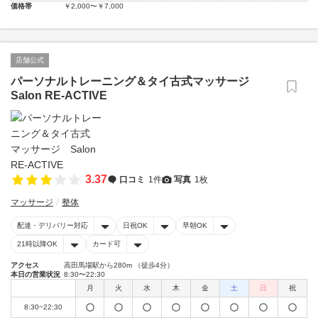
価格帯
￥2,000〜￥7,000
店舗公式
パーソナルトレーニング＆タイ古式マッサージ
Salon RE-ACTIVE
3.37
口コミ
1件
写真
1枚
マッサージ
整体
配達・デリバリー対応
日祝OK
早朝OK
21時以降OK
カード可
アクセス
高田馬場駅から280m （徒歩4分）
本日の営業状況
8:30〜22:30
月
火
水
木
金
土
日
祝
8:30~22:30