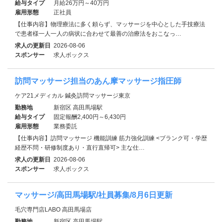
給与タイプ
月給26万円～40万円
雇用形態
正社員
【仕事内容】物理療法に多く頼らず、マッサージを中心とした手技療法
で患者様一人一人の病状に合わせて最善の治療法をおこなっ…
求人の更新日
2026-08-06
スポンサー
求人ボックス
訪問マッサージ担当のあん摩マッサージ指圧師
ケア21メディカル 鍼灸訪問マッサージ東京
勤務地
新宿区 高田馬場駅
給与タイプ
固定報酬2,400円～6,430円
雇用形態
業務委託
【仕事内容】訪問マッサージ 機能訓練 筋力強化訓練 <ブランク可・学歴
経歴不問・研修制度あり・直行直帰可> 主な仕…
求人の更新日
2026-08-06
スポンサー
求人ボックス
マッサージ/高田馬場駅/社員募集/8月6日更新
毛穴専門店LABO 高田馬場店
勤務地
新宿区 高田馬場駅