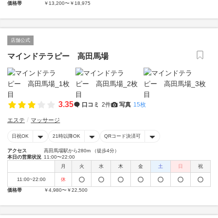
価格帯
￥13,200〜￥18,975
店舗公式
マインドテラピー 高田馬場
3.35
口コミ
2件
写真
15枚
エステ
マッサージ
日祝OK
21時以降OK
QRコード決済可
アクセス
高田馬場駅から280m （徒歩4分）
本日の営業状況
11:00〜22:00
月
火
水
木
金
土
日
祝
11:00~22:00
休
価格帯
￥4,980〜￥22,500