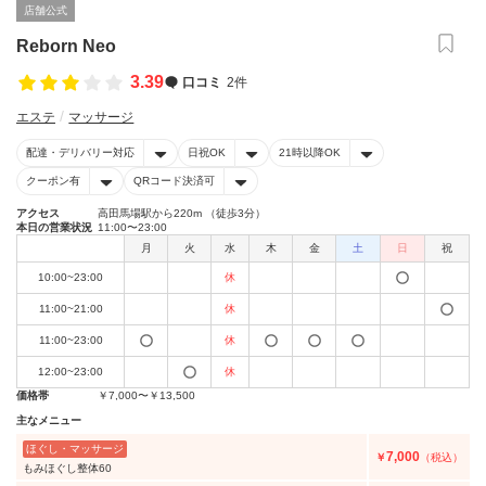
店舗公式
Reborn Neo
3.39
口コミ
2件
エステ
マッサージ
配達・デリバリー対応
日祝OK
21時以降OK
クーポン有
QRコード決済可
アクセス
高田馬場駅から220m （徒歩3分）
本日の営業状況
11:00〜23:00
月
火
水
木
金
土
日
祝
10:00~23:00
休
11:00~21:00
休
11:00~23:00
休
12:00~23:00
休
価格帯
￥7,000〜￥13,500
主なメニュー
ほぐし・マッサージ
7,000
￥
（税込）
もみほぐし整体60