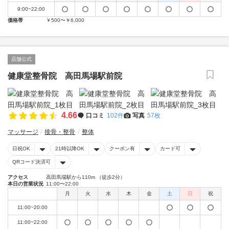
9:00~22:00
価格帯
￥500〜￥6,000
店舗公式
健康堂整骨院 高田馬場駅前院
4.66
口コミ
102件
写真
57枚
マッサージ
接骨・整骨
整体
日祝OK
21時以降OK
クーポン有
カード可
QRコード決済可
アクセス
高田馬場駅から110m （徒歩2分）
本日の営業状況
11:00〜22:00
月
火
水
木
金
土
日
祝
11:00~20:00
11:00~22:00