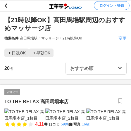
ログイン・登録
【21時以降OK】高田馬場駅周辺のおすす
めマッサージ店
変更
検索条件
高田馬場駅
マッサージ
21時以降OK
日祝OK
早朝OK
20
件
店舗公式
TO THE RELAX 高田馬場本店
4.11
口コミ
59件
写真
16枚