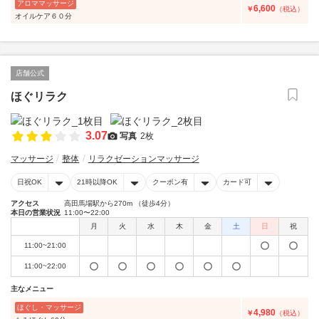
アロママッサージ
6,600
￥
（税込）
オイルケア６０分
店舗公式
ほぐリラク
3.07
写真
2枚
マッサージ
整体
リラクゼーションマッサージ
日祝OK
21時以降OK
クーポン有
カード可
アクセス
高田馬場駅から270m （徒歩4分）
本日の営業状況
11:00〜22:00
月
火
水
木
金
土
日
祝
11:00~21:00
11:00~22:00
主なメニュー
ほぐし・マッサージ
4,980
￥
（税込）