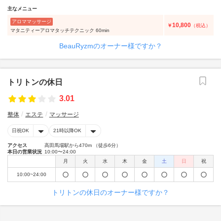
主なメニュー
アロママッサージ
10,800
￥
（税込）
マタニティーアロマタッチテクニック 60min
BeauRyzmのオーナー様ですか？
トリトンの休日
3.01
整体
エステ
マッサージ
日祝OK
21時以降OK
アクセス
高田馬場駅から470m （徒歩6分）
本日の営業状況
10:00〜24:00
月
火
水
木
金
土
日
祝
10:00~24:00
トリトンの休日のオーナー様ですか？