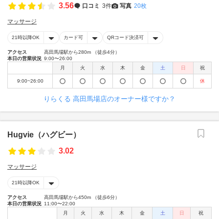
3.56
口コミ
3件
写真
20枚
マッサージ
21時以降OK
カード可
QRコード決済可
アクセス
高田馬場駅から280m （徒歩4分）
本日の営業状況
9:00〜26:00
月
火
水
木
金
土
日
祝
9:00~26:00
休
りらくる 高田馬場店のオーナー様ですか？
Hugvie（ハグビー）
3.02
マッサージ
21時以降OK
アクセス
高田馬場駅から450m （徒歩6分）
本日の営業状況
11:00〜22:00
月
火
水
木
金
土
日
祝