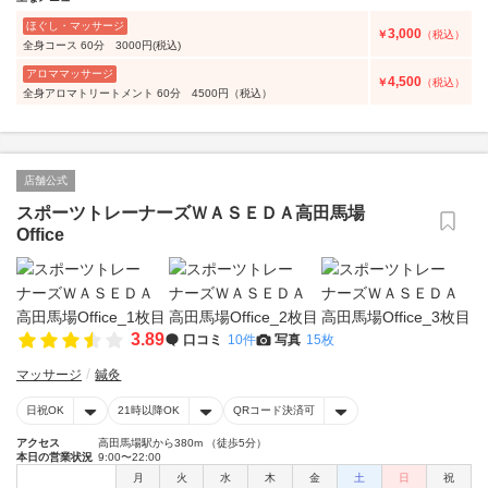
ほぐし・マッサージ
3,000
￥
（税込）
全身コース 60分 3000円(税込)
アロママッサージ
4,500
￥
（税込）
全身アロマトリートメント 60分 4500円（税込）
店舗公式
スポーツトレーナーズＷＡＳＥＤＡ高田馬場
Office
3.89
口コミ
10件
写真
15枚
マッサージ
鍼灸
日祝OK
21時以降OK
QRコード決済可
アクセス
高田馬場駅から380m （徒歩5分）
本日の営業状況
9:00〜22:00
月
火
水
木
金
土
日
祝