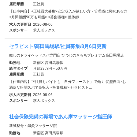
雇用形態
正社員
【仕事内容】<正社員大募集>安定収入が欲しい方・管理職に興味ある方
<月間報酬50万も可能> <募集職種> 整体師 …
求人の更新日
2026-08-06
スポンサー
求人ボックス
セラピスト/高田馬場駅/社員募集/8月6日更新
癒しのドライヘッドスパ専門店 ひつじのきもちプレミアム高田馬場店
勤務地
新宿区 高田馬場駅
給与タイプ
月給23万円～50万円
雇用形態
正社員
【仕事内容】正社員もバイトも「自分ファースト」で働く 髪型自由×お
洒落な暗闇スパで高収入 <募集職種> セラピスト…
求人の更新日
2026-08-06
スポンサー
求人ボックス
社会保険完備の職場であん摩マッサージ指圧師
新誠整骨・鍼灸マッサージ院
勤務地
新宿区 高田馬場駅