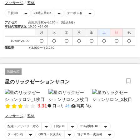
マッサージ
整体
日祝OK
21時以降OK
クーポン有
アクセス
高田馬場駅から160m （徒歩2分）
本日の営業状況
10:00〜24:00
月
火
水
木
金
土
日
祝
10:00~24:00
価格帯
￥3,000〜￥3,240
店舗公式
星のリラクゼーションサロン
3.31
口コミ
4件
写真
3枚
マッサージ
整体
配達・デリバリー対応
日祝OK
21時以降OK
クーポン有
QRコード決済可
電子マネー決済可