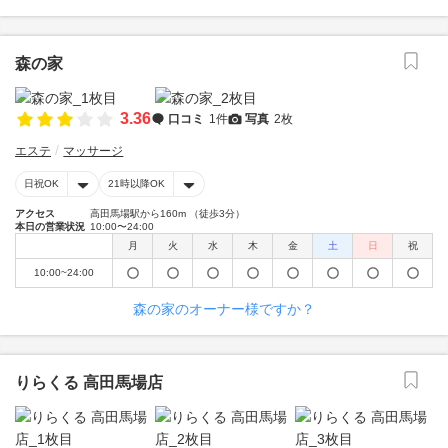
森の家
3.36
口コミ
1件
写真
2枚
エステ
マッサージ
日祝OK
21時以降OK
アクセス
高田馬場駅から160m （徒歩3分）
本日の営業状況
10:00〜24:00
月
火
水
木
金
土
日
祝
10:00~24:00
森の家のオーナー様ですか？
りらくる 高田馬場店