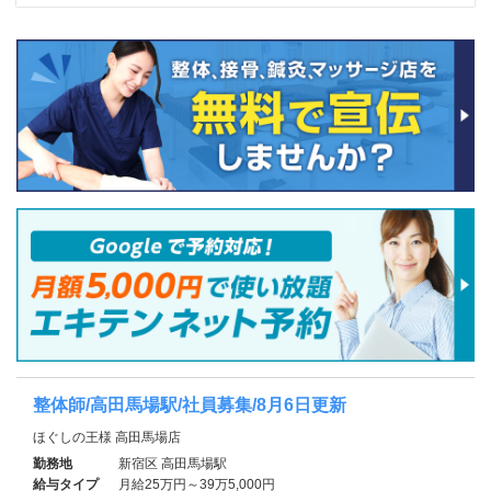
整体師/高田馬場駅/社員募集/8月6日更新
ほぐしの王様 高田馬場店
勤務地
新宿区 高田馬場駅
給与タイプ
月給25万円～39万5,000円