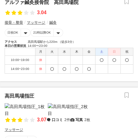
アルファ鍼灸接骨院 高田馬場院
3.04
接骨・整骨
マッサージ
鍼灸
日祝OK
21時以降OK
アクセス
高田馬場駅から220m （徒歩3分）
本日の営業状況
14:00〜23:00
月
火
水
木
金
土
日
祝
10:00~19:00
休
14:00~23:00
休
高田馬場指圧
3.07
口コミ
2件
写真
2枚
マッサージ