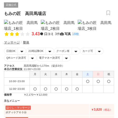
店舗公式
もみの匠 高田馬場店
3.43
口コミ
3件
写真
18枚
マッサージ
整体
日祝OK
21時以降OK
クーポン有
カード可
QRコード決済可
電子マネー決済可
アクセス
高田馬場駅から170m （徒歩3分）
本日の営業状況
11:00〜23:00
月
火
水
木
金
土
日
祝
10:00~23:00
11:00~23:00
価格帯
￥2,170〜￥12,000
主なメニュー
ほぐし・マッサージ
3,820
￥
（税込）
ボディケア６０分