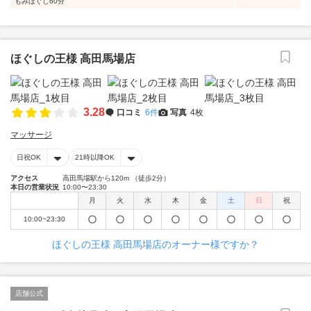
もみほぐし60分
ほぐしの王様 高田馬場店
3.28
口コミ
6件
写真
4枚
マッサージ
日祝OK
21時以降OK
アクセス
高田馬場駅から120m （徒歩2分）
本日の営業状況
10:00〜23:30
月
火
水
木
金
土
日
祝
10:00~23:30
ほぐしの王様 高田馬場店のオーナー様ですか？
店舗公式