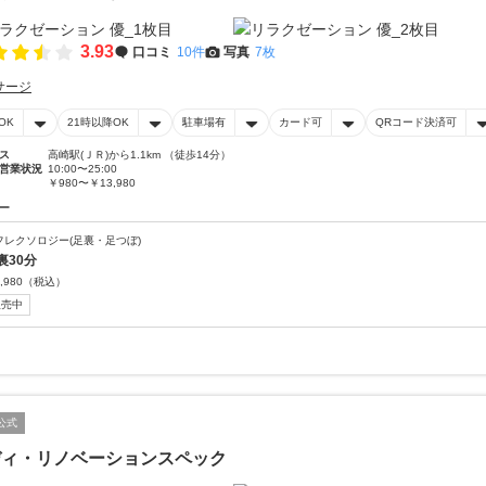
3.93
口コミ
10件
写真
7枚
サージ
OK
21時以降OK
駐車場有
カード可
QRコード決済可
ス
高崎駅(ＪＲ)から1.1km （徒歩14分）
営業状況
10:00〜25:00
￥980〜￥13,980
ー
フレクソロジー(足裏・足つぼ)
裏30分
,980
（税込）
販売中
公式
ディ・リノベーションスペック