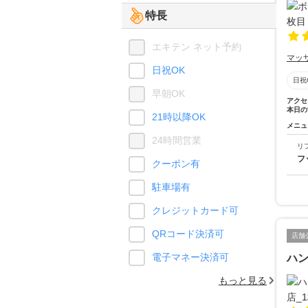
特長
エキテン ネット予約
マッ
日祝OK
日祝
早朝OK
アクセ
本日の
21時以降OK
メニュ
24時間営業
リ
フ
クーポン有
駐車場有
クレジットカード可
QRコード決済可
店舗
電子マネー決済可
ハ
もっと見る