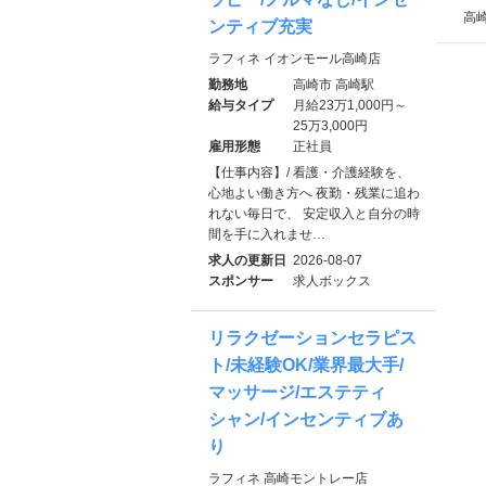
高崎
ンティブ充実
ラフィネ イオンモール高崎店
勤務地
高崎市 高崎駅
給与タイプ
月給23万1,000円～
25万3,000円
雇用形態
正社員
【仕事内容】/ 看護・介護経験を、
心地よい働き方へ 夜勤・残業に追わ
れない毎日で、 安定収入と自分の時
間を手に入れませ…
求人の更新日
2026-08-07
スポンサー
求人ボックス
リラクゼーションセラピス
ト/未経験OK/業界最大手/
マッサージ/エステティ
シャン/インセンティブあ
り
ラフィネ 高崎モントレー店