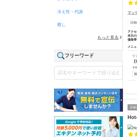
冷え性・代謝
マッ
日祝
癒し
アクセ
本日の
もっと見る
価格帯
メニュ
フリーワード
リ
【
￥
6
店舗
Ho