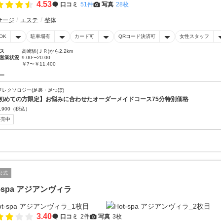
4.53
口コミ
51件
写真
28枚
サージ
エステ
整体
OK
駐車場有
カード可
QRコード決済可
女性スタッフ
ス
高崎駅(ＪＲ)から2.2km
営業状況
9:00〜20:00
￥7〜￥11,400
ー
フレクソロジー(足裏・足つぼ)
初めての方限定】お悩みに合わせたオーダーメイドコース75分特別価格
,900
（税込）
販売中
公式
t-spa アジアンヴィラ
3.40
口コミ
2件
写真
3枚