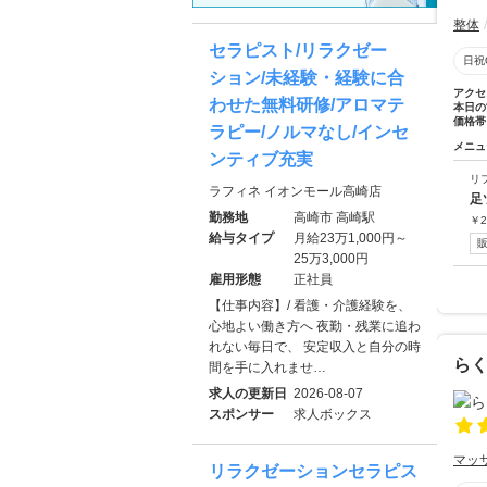
整体
セラピスト/リラクゼー
日祝
ション/未経験・経験に合
アクセ
わせた無料研修/アロマテ
本日の
価格帯
ラピー/ノルマなし/インセ
メニュ
ンティブ充実
リ
ラフィネ イオンモール高崎店
足
勤務地
高崎市 高崎駅
￥
2
給与タイプ
月給23万1,000円～
25万3,000円
雇用形態
正社員
【仕事内容】/ 看護・介護経験を、
心地よい働き方へ 夜勤・残業に追わ
れない毎日で、 安定収入と自分の時
ら
間を手に入れませ…
求人の更新日
2026-08-07
スポンサー
求人ボックス
マッ
リラクゼーションセラピス