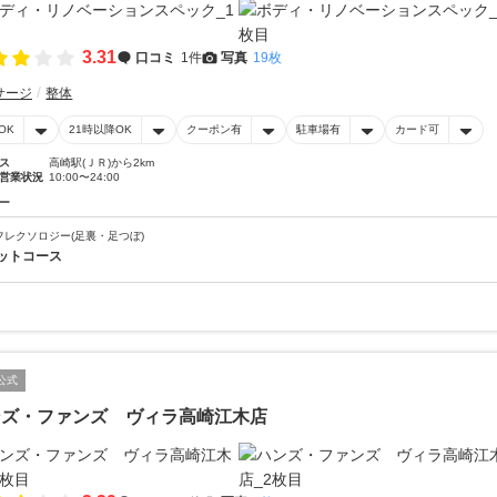
3.31
口コミ
1件
写真
19枚
サージ
整体
OK
21時以降OK
クーポン有
駐車場有
カード可
ス
高崎駅(ＪＲ)から2km
営業状況
10:00〜24:00
ー
フレクソロジー(足裏・足つぼ)
ットコース
公式
ンズ・ファンズ ヴィラ高崎江木店