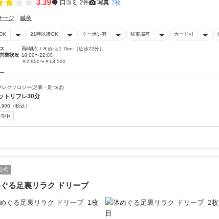
3.39
口コミ
2件
写真
7枚
サージ
鍼灸
OK
21時以降OK
クーポン有
駐車場有
カード可
ス
高崎駅(ＪＲ)から1.7km （徒歩22分）
営業状況
10:00〜22:00
￥2,900〜￥13,500
ー
フレクソロジー(足裏・足つぼ)
ットリフレ30分
,900
（税込）
販売中
公式
ぐる足裏リラク ドリーブ