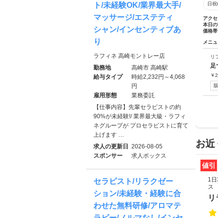
ト/未経験OK/業界最大手/
日祝
マッサージ/エステティ
アクセ
本日の
シャン/インセンティブあ
価格帯
り
メニュ
ラフィネ 高崎モントレー店
リ
足
勤務地
高崎市 高崎駅
￥
2
給与タイプ
時給2,232円～4,068
円
雇用形態
業務委託
【仕事内容】先輩セラピストの約
90%が未経験!/ 業界最大級・ラフィ
ネグループが プロセラピストに育て
上げます …
お近
求人の更新日
2026-08-05
スポンサー
求人ボックス
値引
1
セラピスト/リラクゼー
ス
ション/未経験・経験に合
リ
わせた無料研修/アロマテ
ラピー/ノルマなし/インセ