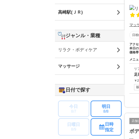
高崎駅(ＪＲ)
マッ
ジャンル・業種
日祝
アクセ
本日の
リラク・ボディケア
価格帯
メニュ
マッサージ
リ
足
￥
2
日付で探す
今日
明日
8/7
8/8
店舗
日時
日曜日
指定
8/9
ボ