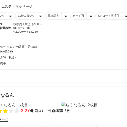
エステ
マッサージ
OK
21時以降OK
駐車場有
カード可
QRコード決済可
ス
高崎駅(ＪＲ)から3.9km
営業状況
10:00〜22:00
￥2,000〜￥13,220
ー
フレクソロジー(足裏・足つぼ)
ツボ30分
,760
（税込）
販売中
くなるん
3.27
口コミ
1件
写真
6枚
サージ