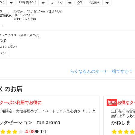
OK
21時以降OK
カード可
QRコード決済可
ス
高崎駅(ＪＲ)から1.6km （徒歩21分）
営業状況
10:00〜22:00
￥330〜￥4,730
ー
フレクソロジー(足裏・足つぼ)
つぼ
,530
（税込）
販売中
らくなるんのオーナー様ですか？
くのお店
クーポン利用でお得に
無料
お得なク
日3組限定！女性専用のプライベートサロンで心身をリラック
土日祭日も営
無料送迎もあ
ラクゼーション fun aroma
かねしま
4.08
12件