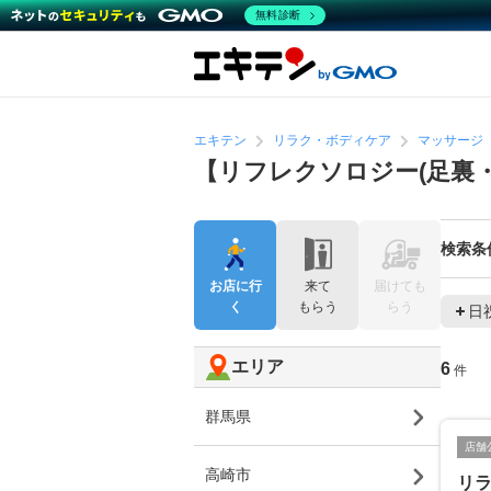
無料診断
エキテン
リラク・ボディケア
マッサージ
【リフレクソロジー(足裏
検索条
お店に行
来て
届けても
く
もらう
らう
日
エリア
6
件
群馬県
店舗
高崎市
リラ