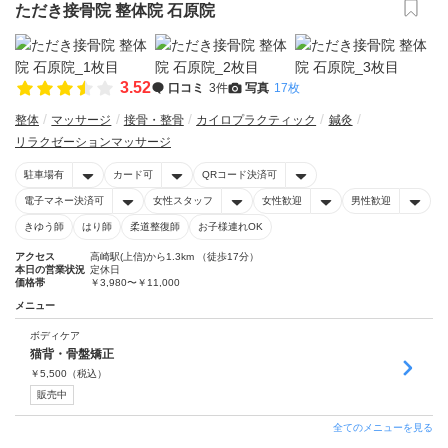
ただき接骨院 整体院 石原院
3.52
口コミ
3件
写真
17枚
整体
マッサージ
接骨・整骨
カイロプラクティック
鍼灸
リラクゼーションマッサージ
駐車場有
カード可
QRコード決済可
電子マネー決済可
女性スタッフ
女性歓迎
男性歓迎
きゆう師
はり師
柔道整復師
お子様連れOK
アクセス
高崎駅(上信)から1.3km （徒歩17分）
本日の営業状況
定休日
価格帯
￥3,980〜￥11,000
メニュー
ボディケア
猫背・骨盤矯正
￥
5,500
（税込）
販売中
全てのメニューを見る