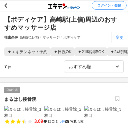
ログイン・登録
【ボディケア】高崎駅(上信)周辺のおす
すめマッサージ店
変更
検索条件
高崎駅(上信)
マッサージ
ボディケア
エキテンネット予約
日祝OK
21時以降OK
24時間
7
件
店舗公式
まるはし接骨院
3.69
口コミ
5件
写真
5枚