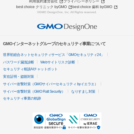
利用規約
運営会社
プライバシーポリシー
best choice クリニック byGMO
best choice 歯科 byGMO
©GMO DesignOne, Inc. All Rights reserved.
GMOインターネットグループのセキュリティ事業について
世界初総合ネットセキュリティサービス「GMOセキュリティ24」
パスワード漏洩診断
Webサイトリスク診断
セキュリティ相談AIチャットボット
実在証明・盗聴対策
サイバー攻撃対策（GMOサイバーセキュリティ byイエラエ）
サイバー攻撃対策（GMO Flatt Security）
なりすまし対策
セキュリティ事業の軌跡