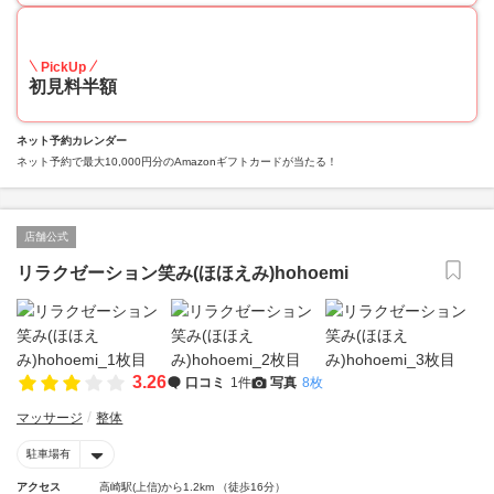
50
PickUp
初見料半額
ネット予約カレンダー
ネット予約で最大10,000円分のAmazonギフトカードが当たる！
店舗公式
リラクゼーション笑み(ほほえみ)hohoemi
3.26
口コミ
1件
写真
8枚
マッサージ
整体
駐車場有
アクセス
高崎駅(上信)から1.2km （徒歩16分）