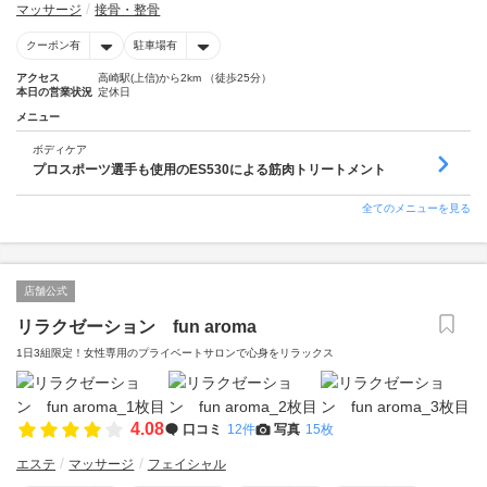
マッサージ
接骨・整骨
クーポン有
駐車場有
アクセス
高崎駅(上信)から2km （徒歩25分）
本日の営業状況
定休日
メニュー
ボディケア
プロスポーツ選手も使用のES530による筋肉トリートメント
全てのメニューを見る
店舗公式
リラクゼーション fun aroma
1日3組限定！女性専用のプライベートサロンで心身をリラックス
4.08
口コミ
12件
写真
15枚
エステ
マッサージ
フェイシャル