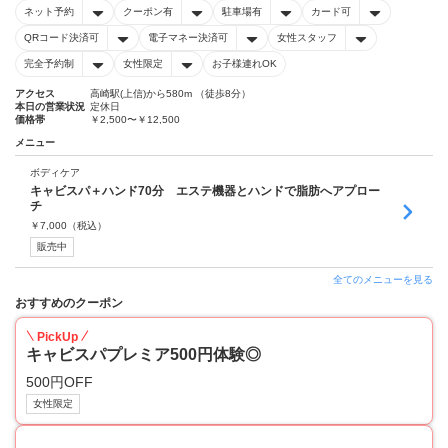
ネット予約
クーポン有
駐車場有
カード可
QRコード決済可
電子マネー決済可
女性スタッフ
完全予約制
女性限定
お子様連れOK
アクセス
高崎駅(上信)から580m （徒歩8分）
本日の営業状況
定休日
価格帯
￥2,500〜￥12,500
メニュー
ボディケア
キャビスパ＋ハンド70分 エステ機器とハンドで脂肪へアプロー
チ
￥
7,000
（税込）
販売中
全てのメニューを見る
おすすめのクーポン
PickUp
キャビスパプレミア500円体験◎
500円OFF
女性限定