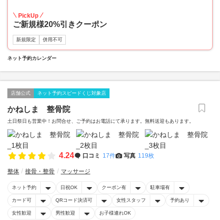
20
PickUp
ご新規様20%引きクーポン
新規限定
併用不可
ネット予約カレンダー
店舗公式
ネット予約スピードくじ対象店
かねしま 整骨院
土日祭日も営業中！お問合せ、ご予約はお電話にて承ります。無料送迎もあります。
4.24
口コミ
17件
写真
119枚
整体
接骨・整骨
マッサージ
ネット予約
日祝OK
クーポン有
駐車場有
カード可
QRコード決済可
女性スタッフ
予約あり
女性歓迎
男性歓迎
お子様連れOK