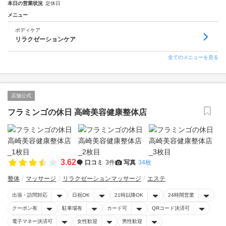
本日の営業状況
定休日
メニュー
ボディケア
リラクゼーションケア
全てのメニューを見る
店舗公式
フラミンゴの休日 高崎美容健康整体店
3.62
口コミ
3件
写真
34枚
整体
マッサージ
リラクゼーションマッサージ
エステ
出張・訪問対応
日祝OK
21時以降OK
24時間営業
クーポン有
駐車場有
カード可
QRコード決済可
電子マネー決済可
女性歓迎
男性歓迎