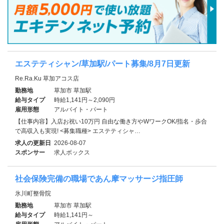
エステティシャン/草加駅/パート募集/8月7日更新
Re.Ra.Ku 草加アコス店
勤務地
草加市 草加駅
給与タイプ
時給1,141円～2,090円
雇用形態
アルバイト・パート
【仕事内容】入店お祝い10万円 自由な働き方やWワークOK/指名・歩合
で高収入も実現! <募集職種> エステティシャ…
求人の更新日
2026-08-07
スポンサー
求人ボックス
社会保険完備の職場であん摩マッサージ指圧師
氷川町整骨院
勤務地
草加市 草加駅
給与タイプ
時給1,141円～