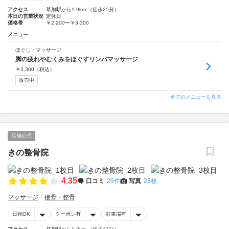
アクセス
草加駅から1.9km （徒歩25分）
本日の営業状況
定休日
価格帯
￥2,200〜￥3,300
メニュー
ほぐし・マッサージ
脚の疲れやむくみをほぐすリンパマッサージ
￥
3,300
（税込）
販売中
全てのメニューを見る
店舗公式
きの整骨院
4.35
口コミ
29件
写真
23枚
マッサージ
接骨・整骨
日祝OK
クーポン有
駐車場有