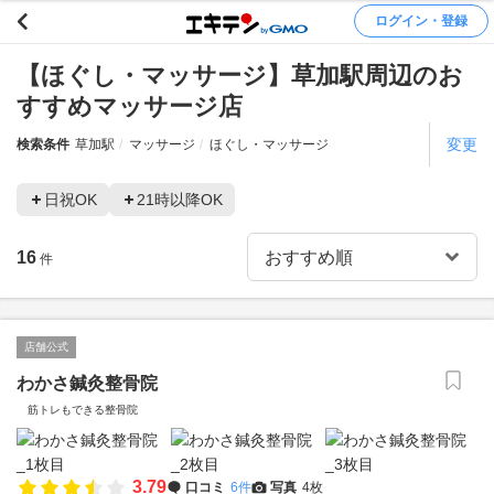
ログイン・登録
【ほぐし・マッサージ】草加駅周辺のお
すすめマッサージ店
変更
検索条件
草加駅
マッサージ
ほぐし・マッサージ
日祝OK
21時以降OK
16
件
店舗公式
わかさ鍼灸整骨院
筋トレもできる整骨院
3.79
口コミ
6件
写真
4枚