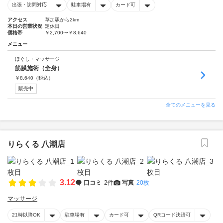
出張・訪問対応
駐車場有
カード可
アクセス
草加駅から2km
本日の営業状況
定休日
価格帯
￥2,700〜￥8,640
メニュー
ほぐし・マッサージ
筋膜施術（全身）
￥
8,640
（税込）
販売中
全てのメニューを見る
りらくる 八潮店
3.12
口コミ
2件
写真
20枚
マッサージ
21時以降OK
駐車場有
カード可
QRコード決済可