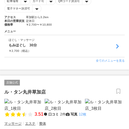
駐車場有
カード可
QRコード決済可
電子マネー決済可
アクセス
草加駅から3.2km
本日の営業状況
定休日
価格帯
￥2,700〜￥10,800
メニュー
ほぐし・マッサージ
もみほぐし 30分
￥
2,700
（税込）
全てのメニューを見る
店舗公式
ル・タン丸井草加店
3.51
口コミ
2件
写真
12枚
マッサージ
エステ
整体