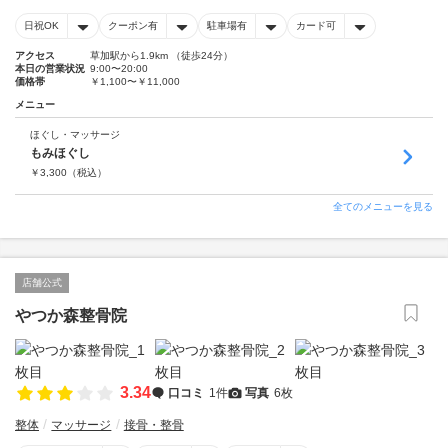
日祝OK
クーポン有
駐車場有
カード可
アクセス
草加駅から1.9km （徒歩24分）
本日の営業状況
9:00〜20:00
価格帯
￥1,100〜￥11,000
メニュー
ほぐし・マッサージ
もみほぐし
￥
3,300
（税込）
全てのメニューを見る
店舗公式
やつか森整骨院
3.34
口コミ
1件
写真
6枚
整体
マッサージ
接骨・整骨