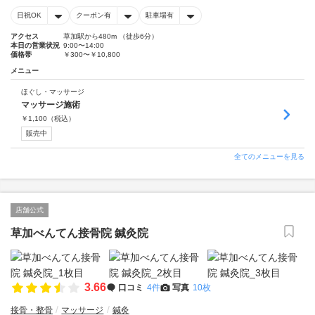
日祝OK
クーポン有
駐車場有
アクセス
草加駅から480m （徒歩6分）
本日の営業状況
9:00〜14:00
価格帯
￥300〜￥10,800
メニュー
ほぐし・マッサージ
マッサージ施術
￥
1,100
（税込）
販売中
全てのメニューを見る
店舗公式
草加べんてん接骨院 鍼灸院
3.66
口コミ
4件
写真
10枚
接骨・整骨
マッサージ
鍼灸