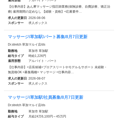
雇用形態
アルバイト・パート
【仕事内容】あん摩マッサージ指圧師業務(保険診療、自費診療、矯正治
療) 雇用期間の定めなし 【経験・資格】<応募要件…
求人の更新日
2026-08-06
スポンサー
求人ボックス
マッサージ/草加駅/パート募集/8月7日更新
Dr.stretch 草加マルイ店/ds
勤務地
草加市 草加駅
給与タイプ
時給1,226円
雇用形態
アルバイト・パート
【仕事内容】<店長候補>プロアスリートやモデルもサポート 未経験・
無資格OK <募集職種> マッサージ <仕事内容…
求人の更新日
2026-08-07
スポンサー
求人ボックス
マッサージ/草加駅/社員募集/8月7日更新
Dr.stretch 草加マルイ店/ds
勤務地
草加市 草加駅
給与タイプ
月給24万6,100円～45万円