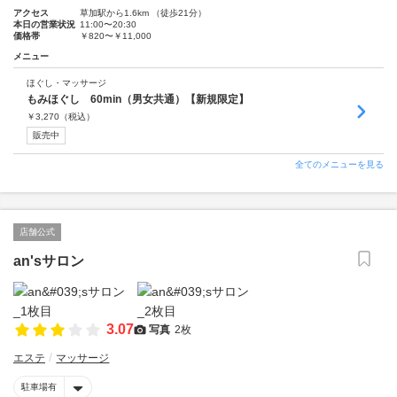
アクセス
草加駅から1.6km （徒歩21分）
本日の営業状況
11:00〜20:30
価格帯
￥820〜￥11,000
メニュー
ほぐし・マッサージ
もみほぐし 60min（男女共通）【新規限定】
￥
3,270
（税込）
販売中
全てのメニューを見る
店舗公式
an'sサロン
3.07
写真
2枚
エステ
マッサージ
駐車場有