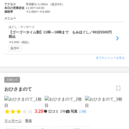
アクセス
草加駅から180m （徒歩3分）
本日の営業状況
11:00〜24:00
価格帯
￥2,960〜￥9,680
メニュー
ほぐし・マッサージ
【ゴーゴータイム割】11時～18時まで もみほぐし／90分5500円
税込
￥
5,500
（税込）
販売中
全てのメニューを見る
店舗公式
おひさまのて
3.28
口コミ
2件
写真
13枚
マッサージ
整体