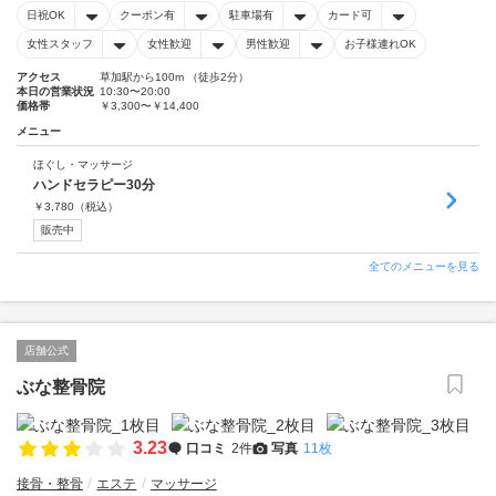
日祝OK
クーポン有
駐車場有
カード可
女性スタッフ
女性歓迎
男性歓迎
お子様連れOK
アクセス
草加駅から100m （徒歩2分）
本日の営業状況
10:30〜20:00
価格帯
￥3,300〜￥14,400
メニュー
ほぐし・マッサージ
ハンドセラピー30分
￥
3,780
（税込）
販売中
全てのメニューを見る
店舗公式
ぶな整骨院
3.23
口コミ
2件
写真
11枚
接骨・整骨
エステ
マッサージ