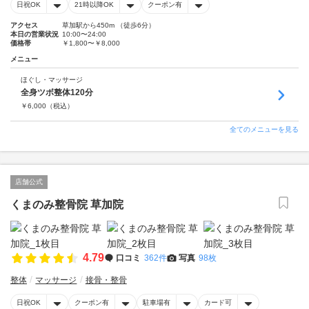
日祝OK
21時以降OK
クーポン有
アクセス
草加駅から450m （徒歩6分）
本日の営業状況
10:00〜24:00
価格帯
￥1,800〜￥8,000
メニュー
ほぐし・マッサージ
全身ツボ整体120分
￥
6,000
（税込）
全てのメニューを見る
店舗公式
くまのみ整骨院 草加院
4.79
口コミ
362件
写真
98枚
整体
マッサージ
接骨・整骨
日祝OK
クーポン有
駐車場有
カード可