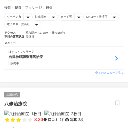
接骨・整骨
マッサージ
鍼灸
クーポン有
駐車場有
カード可
QRコード決済可
電子マネー決済可
アクセス
草加駅から1.2km （徒歩15分）
本日の営業状況
定休日
メニュー
ほぐし・マッサージ
自律神経調整電気治療
販売中
全てのメニューを見る
店舗公式
八條治療院
3.20
口コミ
1件
写真
2枚