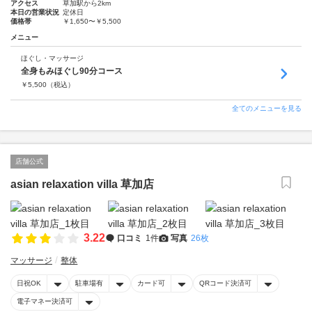
アクセス
草加駅から2km
本日の営業状況
定休日
価格帯
￥1,650〜￥5,500
メニュー
ほぐし・マッサージ
全身もみほぐし90分コース
￥
5,500
（税込）
全てのメニューを見る
店舗公式
asian relaxation villa 草加店
3.22
口コミ
1件
写真
26枚
マッサージ
整体
日祝OK
駐車場有
カード可
QRコード決済可
電子マネー決済可