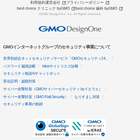
利用規約
運営会社
プライバシーポリシー
best choice クリニック byGMO
best choice 歯科 byGMO
©GMO DesignOne, Inc. All Rights reserved.
GMOインターネットグループのセキュリティ事業について
世界初総合ネットセキュリティサービス「GMOセキュリティ24」
パスワード漏洩診断
Webサイトリスク診断
セキュリティ相談AIチャットボット
実在証明・盗聴対策
サイバー攻撃対策（GMOサイバーセキュリティ byイエラエ）
サイバー攻撃対策（GMO Flatt Security）
なりすまし対策
セキュリティ事業の軌跡