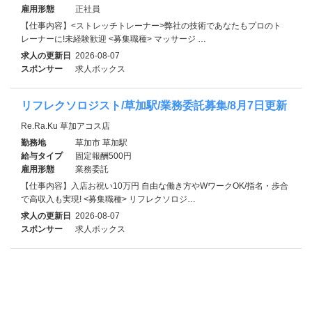
雇用形態
正社員
【仕事内容】<ストレッチトレーナー>弊社の技術であなたもプロのト
レーナーに!未経験歓迎 <募集職種> マッサージ …
求人の更新日
2026-08-07
スポンサー
求人ボックス
リフレクソロジスト/草加駅/業務委託募集/8月7日更新
Re.Ra.Ku 草加アコス店
勤務地
草加市 草加駅
給与タイプ
固定報酬500円
雇用形態
業務委託
【仕事内容】入店お祝い10万円 自由な働き方やWワークOK/指名・歩合
で高収入も実現! <募集職種> リフレクソロジ…
求人の更新日
2026-08-07
スポンサー
求人ボックス