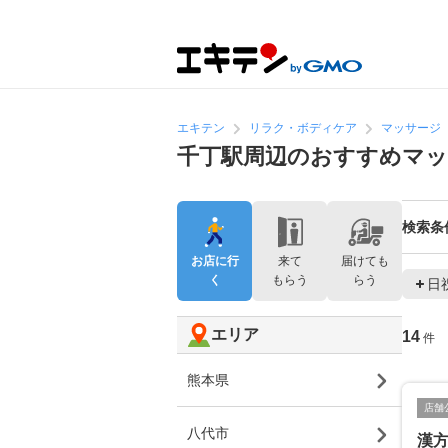
エキテン
リラク・ボディケア
マッサージ
千丁駅周辺のおすすめマッ
検索条
お店に行
来て
届けても
く
もらう
らう
日
エリア
14
件
熊本県
店舗
八代市
漢