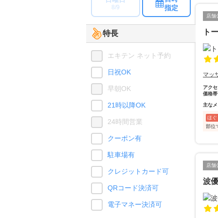
指定
8/9
店舗
トー
特長
エキテン ネット予約
日祝OK
マッ
早朝OK
アクセ
価格帯
21時以降OK
主なメ
ほぐ
24時間営業
部位
クーポン有
駐車場有
店舗
クレジットカード可
波
QRコード決済可
電子マネー決済可