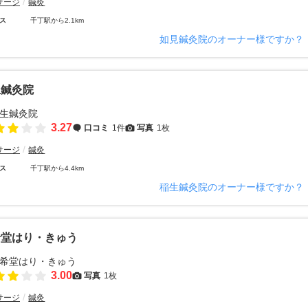
サージ
鍼灸
ス
千丁駅から2.1km
如見鍼灸院のオーナー様ですか？
生鍼灸院
3.27
口コミ
1件
写真
1枚
サージ
鍼灸
ス
千丁駅から4.4km
稲生鍼灸院のオーナー様ですか？
希堂はり・きゅう
3.00
写真
1枚
サージ
鍼灸