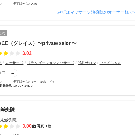
ス
千丁駅から3.2km
みずほマッサージ治療院のオーナー様で
公式
ACE（グレイス）〜private salon〜
3.02
テ
マッサージ
リラクゼーションマッサージ
脱毛サロン
フェイシャル
ド可
ス
千丁駅から810m （徒歩11分）
営業状況
10:00〜16:30
見鍼灸院
3.00
写真
1枚