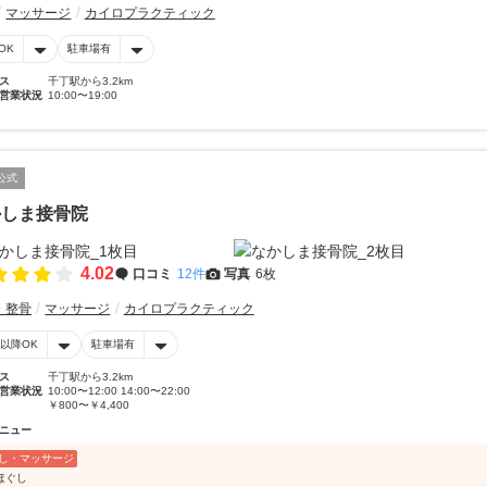
マッサージ
カイロプラクティック
OK
駐車場有
ス
千丁駅から3.2km
営業状況
10:00〜19:00
公式
かしま接骨院
4.02
口コミ
12件
写真
6枚
・整骨
マッサージ
カイロプラクティック
時以降OK
駐車場有
ス
千丁駅から3.2km
営業状況
10:00〜12:00 14:00〜22:00
￥800〜￥4,400
ニュー
し・マッサージ
ほぐし