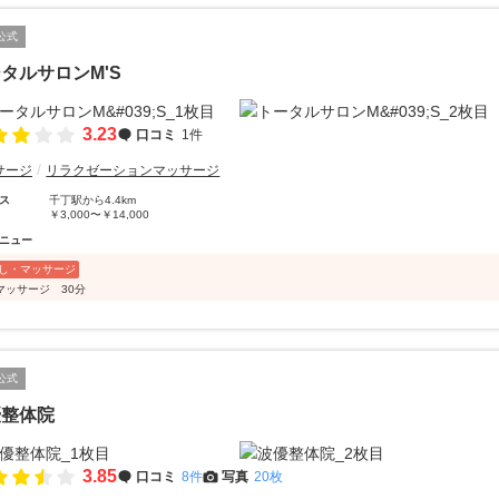
公式
タルサロンM'S
3.23
口コミ
1件
サージ
リラクゼーションマッサージ
ス
千丁駅から4.4km
￥3,000〜￥14,000
ニュー
し・マッサージ
マッサージ 30分
公式
優整体院
3.85
口コミ
8件
写真
20枚