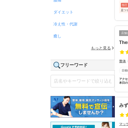
指圧
足ツ
ダイエット
冷え性・代謝
店舗
癒し
The
もっと見る
整体
フリーワード
日祝
アクセ
本日の
み
マッ