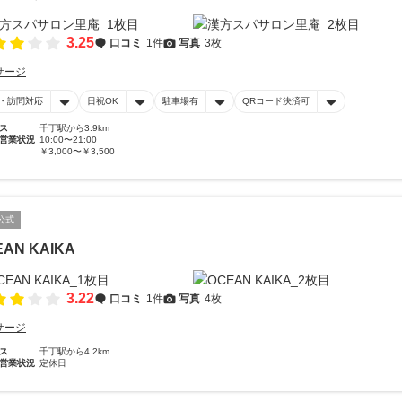
3.25
口コミ
1件
写真
3枚
サージ
・訪問対応
日祝OK
駐車場有
QRコード決済可
ス
千丁駅から3.9km
営業状況
10:00〜21:00
￥3,000〜￥3,500
公式
EAN KAIKA
3.22
口コミ
1件
写真
4枚
サージ
ス
千丁駅から4.2km
営業状況
定休日