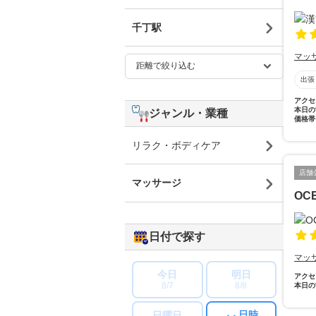
千丁駅
マッ
出張
アクセ
本日の
ジャンル・業種
価格帯
リラク・ボディケア
店舗
マッサージ
OC
日付で探す
マッ
今日
明日
アクセ
8/7
8/8
本日の
日時
日曜日