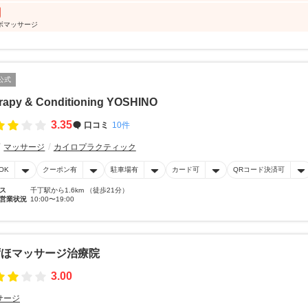
ボマッサージ
公式
rapy & Conditioning YOSHINO
3.35
口コミ
10件
マッサージ
カイロプラクティック
OK
クーポン有
駐車場有
カード可
QRコード決済可
ス
千丁駅から1.6km （徒歩21分）
営業状況
10:00〜19:00
ずほマッサージ治療院
3.00
サージ