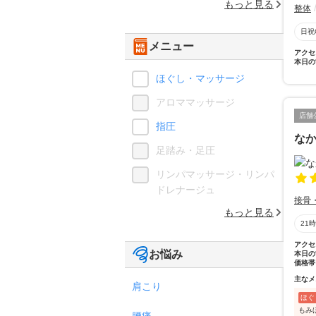
もっと見る
整体
日祝
メニュー
アクセ
本日の
ほぐし・マッサージ
アロママッサージ
店舗
指圧
な
足踏み・足圧
リンパマッサージ・リンパ
ドレナージュ
接骨
もっと見る
21
アクセ
お悩み
本日の
価格帯
主なメ
肩こり
ほぐ
もみ
腰痛