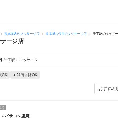
熊本県内のマッサージ店
熊本県八代市のマッサージ店
千丁駅のマッサ
サージ店
件
千丁駅
マッサージ
祝OK
21時以降OK
公式
方スパサロン里庵