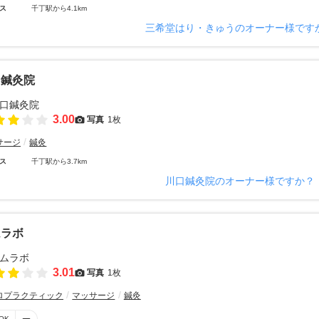
ス
千丁駅から4.1km
三希堂はり・きゅうのオーナー様です
口鍼灸院
3.00
写真
1枚
サージ
鍼灸
ス
千丁駅から3.7km
川口鍼灸院のオーナー様ですか？
ムラボ
3.01
写真
1枚
ロプラクティック
マッサージ
鍼灸
OK