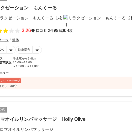
ラクゼーション もんくーる
3.26
口コミ
2件
写真
4枚
サージ
整体
OK
駐車場有
ス
千丈駅から2.9km
営業状況
10:00〜18:00
￥1,500〜￥11,000
ニュー
し・マッサージ
ほぐし 30分
公式
マオイルリンパマッサージ Holly Olive