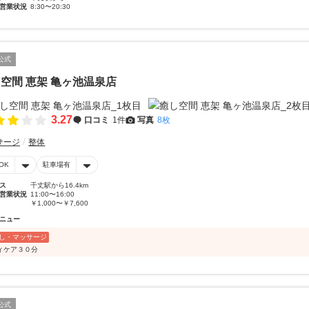
営業状況
8:30〜20:30
公式
空間 恵架 亀ヶ池温泉店
3.27
口コミ
1件
写真
8枚
サージ
整体
OK
駐車場有
ス
千丈駅から16.4km
営業状況
11:00〜16:00
￥1,000〜￥7,600
ニュー
し・マッサージ
ィケア３０分
公式