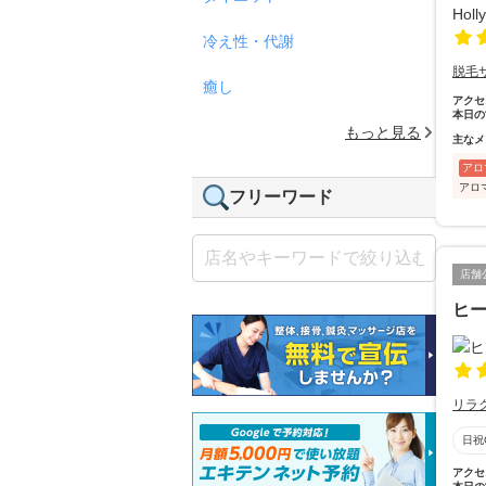
冷え性・代謝
脱毛
癒し
アクセ
本日の
もっと見る
主なメ
アロ
アロ
フリーワード
店舗
ヒー
リラ
日祝
アクセ