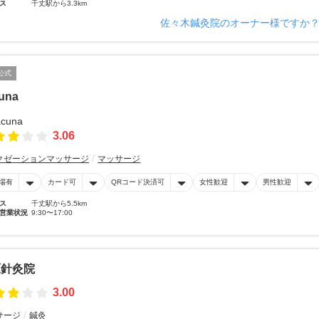
ス
千丈駅から3.3km
佐々木鍼灸院のオーナー様ですか
公式
una
3.06
クゼーションマッサージ
マッサージ
場有
カード可
QRコード決済可
女性歓迎
男性歓迎
ス
千丈駅から5.5km
営業状況
9:30〜17:00
原針灸院
3.00
サージ
鍼灸