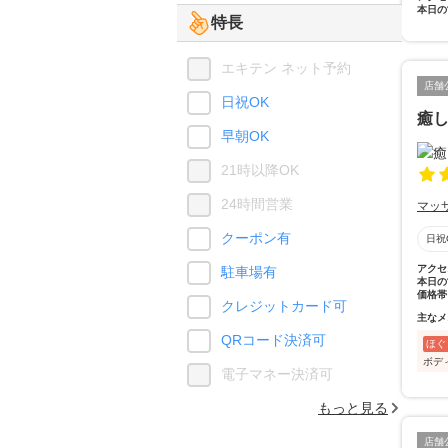
本日の
特長
エキテン ネット予約
店舗
日祝OK
癒し
早朝OK
21時以降OK
24時間営業
マッ
クーポン有
日祝
アクセ
駐車場有
本日の
価格帯
クレジットカード可
主なメ
QRコード決済可
ほぐ
ボデ
電子マネー決済可
もっと見る
店舗