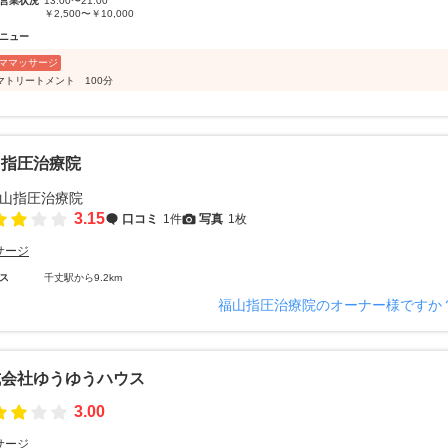
営業状況
13:00〜21:00
￥2,500〜￥10,000
ニュー
ママッサージ
マトリートメント 100分
山指圧治療院
3.15
口コミ
1件
写真
1枚
サージ
ス
千丈駅から9.2km
福山指圧治療院のオーナー様ですか
式会社ゆうゆうハウス
3.00
サージ