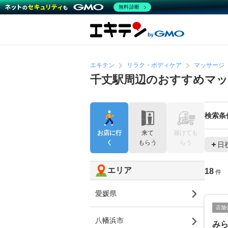
無料診断
エキテン
リラク・ボディケア
マッサージ
千丈駅周辺のおすすめマッ
検索条
お店に行
来て
届けても
く
もらう
らう
日
エリア
18
件
愛媛県
店舗
八幡浜市
み