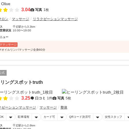
3.04
写真
1枚
サロン
マッサージ
リラクゼーションマッサージ
ス
千丈駅から3.3km
営業状況
10:00〜19:00
ニュー
ママッサージ
マオイルリンパマッサージ全身60分
公式
リングスポットtruth
3.25
口コミ
1件
写真
5枚
クゼーションマッサージ
マッサージ
整体
OK
駐車場有
カード可
QRコード決済可
女性スタッフ
ス
千丈駅から2.6km