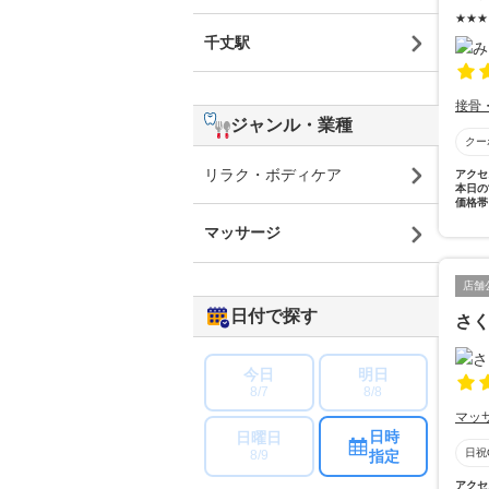
★★
千丈駅
接骨
ジャンル・業種
クー
リラク・ボディケア
アクセ
本日の
価格帯
マッサージ
店舗
日付で探す
さ
今日
明日
8/7
8/8
マッ
日時
日曜日
日祝
指定
8/9
アクセ