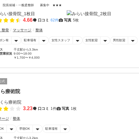
★ 院長候補・一般柔整師 募集中 ★★★
4.66
口コミ
62件
写真
5枚
・整骨
マッサージ
整体
ポン有
駐車場有
女性スタッフ
女性歓迎
男性歓迎
ス
千丈駅から3.3km
営業状況
9:00〜18:00
￥1,700〜￥4,000
公式
くら療術院
3.23
口コミ
1件
写真
1枚
サージ
整体
OK
早朝OK
駐車場有
ス
千丈駅から3.2km