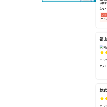
本日の
価格帯
主なメ
アロ
アロ
福
マッ
アクセ
株
マッ