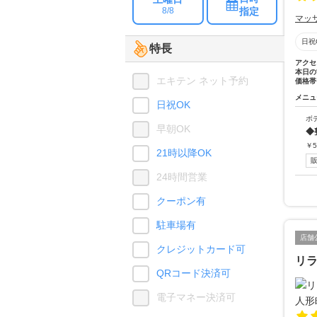
指定
8/8
マッ
日祝
特長
アクセ
本日の
エキテン ネット予約
価格帯
メニュ
日祝OK
ボ
早朝OK
◆
￥
5
21時以降OK
24時間営業
クーポン有
駐車場有
店舗
クレジットカード可
リラ
QRコード決済可
電子マネー決済可