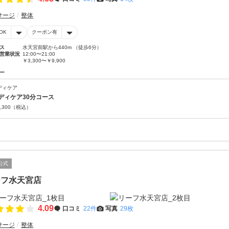
サージ
整体
OK
クーポン有
ス
水天宮前駅から440m （徒歩6分）
営業状況
12:00〜21:00
￥3,300〜￥9,900
ー
ディケア
ディケア30分コース
,300
（税込）
公式
ーフ水天宮店
4.09
口コミ
22件
写真
29枚
サージ
整体