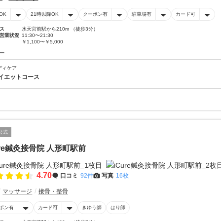
OK
21時以降OK
クーポン有
駐車場有
カード可
ス
水天宮前駅から210m （徒歩3分）
営業状況
11:30〜21:30
￥1,100〜￥5,000
ー
ディケア
イエットコース
公式
ure鍼灸接骨院 人形町駅前
4.70
口コミ
92件
写真
16枚
マッサージ
接骨・整骨
ポン有
カード可
きゆう師
はり師