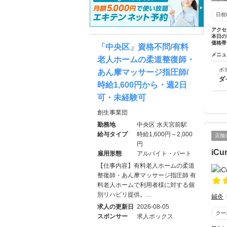
日祝
アクセ
本日の
価格帯
「中央区」資格不問/有料
メニュ
老人ホームの柔道整復師・
ボ
あん摩マッサージ指圧師/
ダ
時給1,600円から・週2日
可・未経験可
創生事業団
勤務地
中央区 水天宮前駅
給与タイプ
時給1,600円～2,000
店舗
円
iC
雇用形態
アルバイト・パート
【仕事内容】有料老人ホームの柔道
整復師・あん摩マッサージ指圧師 有
料老人ホームで利用者様に対する個
別リハビリ提供。…
鍼灸
求人の更新日
2026-08-05
クー
スポンサー
求人ボックス