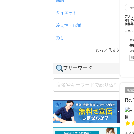
日祝
ダイエット
アクセ
本日の
価格帯
冷え性・代謝
メニュ
癒し
ボ
整
もっと見る
￥
5
フリーワード
店舗
Re
エス