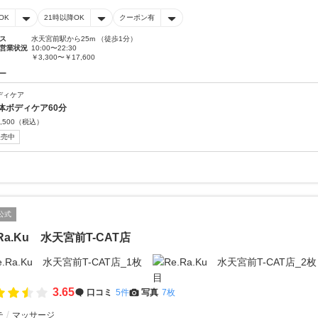
OK
21時以降OK
クーポン有
ス
水天宮前駅から25m （徒歩1分）
営業状況
10:00〜22:30
￥3,300〜￥17,600
ー
ディケア
体ボディケア60分
,500
（税込）
販売中
公式
.Ra.Ku 水天宮前T-CAT店
3.65
口コミ
5件
写真
7枚
テ
マッサージ