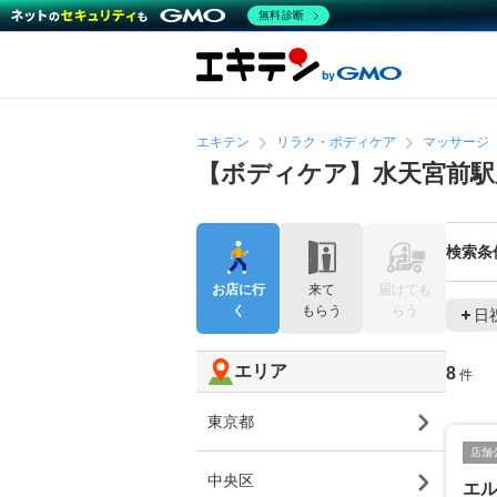
無料診断
エキテン
リラク・ボディケア
マッサージ
【ボディケア】水天宮前駅
検索条
お店に行
来て
届けても
く
もらう
らう
日
エリア
8
件
東京都
店舗
中央区
エ