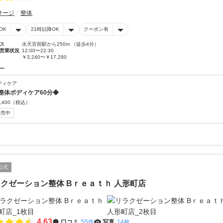
サージ
整体
OK
21時以降OK
クーポン有
ス
水天宮前駅から250m （徒歩4分）
営業状況
12:00〜22:30
￥3,240〜￥17,280
ー
ディケア
整体ボディケア60分◆
,400
（税込）
販売中
公式
クゼーション整体 Bｒｅａｔｈ 人形町店
4.63
口コミ
55件
写真
14枚