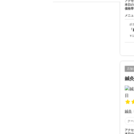
アクセ
本日の
価格帯
メニュ
ボ
「
￥
1
店舗
鍼灸
鍼灸
クー
アクセ
本日の