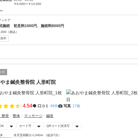
￥6,000〜￥13,000
ー
ディケア
回施術 初見料1000円、施術料8000円
,000
（税込）
販売中
公式
やま鍼灸整骨院 人形町院
4.54
口コミ
49件
写真
17枚
・整骨
整体
マッサージ
鍼灸
OK
カード可
QRコード決済可
ス
水天宮前駅から540m （徒歩7分）