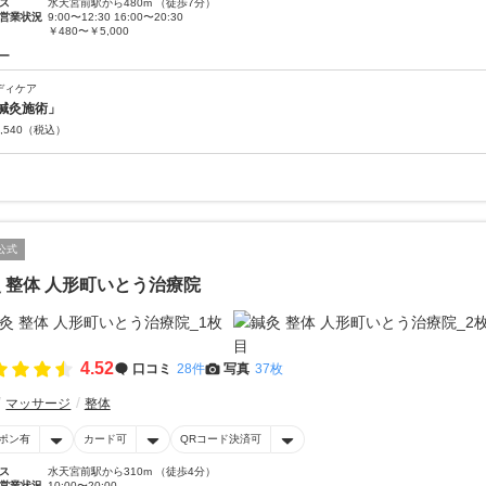
ス
水天宮前駅から480m （徒歩7分）
営業状況
9:00〜12:30 16:00〜20:30
￥480〜￥5,000
ー
ディケア
鍼灸施術」
,540
（税込）
公式
 整体 人形町いとう治療院
4.52
口コミ
28件
写真
37枚
マッサージ
整体
ポン有
カード可
QRコード決済可
ス
水天宮前駅から310m （徒歩4分）
営業状況
10:00〜20:00