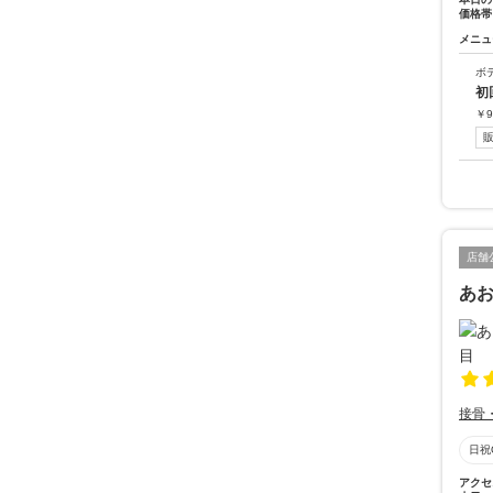
価格帯
メニュ
ボ
初
￥
9
店舗
あお
接骨
日祝
アクセ