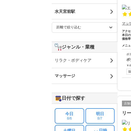
水天宮前駅
マッ
アクセ
本日の
価格帯
メニュ
ジャンル・業種
ボ
ボ
リラク・ボディケア
￥
4
マッサージ
日付で探す
店舗
リー
今日
明日
8/6
8/7
日時
土曜日