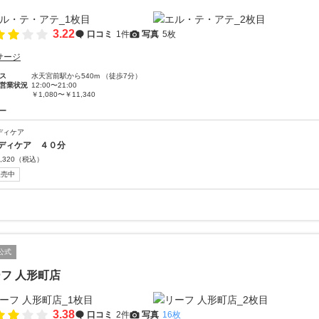
3.22
口コミ
1件
写真
5枚
サージ
ス
水天宮前駅から540m （徒歩7分）
営業状況
12:00〜21:00
￥1,080〜￥11,340
ー
ディケア
ディケア ４０分
,320
（税込）
販売中
公式
フ 人形町店
3.38
口コミ
2件
写真
16枚