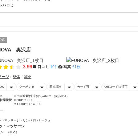
ンパロミ
公式
NOVA 奥沢店
3.99
口コミ
10件
写真
61枚
サージ
整体
鍼灸
OK
クーポン有
駐車場有
カード可
QRコード決済可
ス
自由が丘駅(東京)から460m （徒歩6分）
営業状況
10:00〜19:00
￥4,000〜￥14,000
ー
ンパマッサージ・リンパドレナージュ
ットマッサージ
,500
（税込）