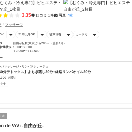
3.35
口コミ
1件
写真
7枚
テ
マッサージ
OK
21時以降OK
駐車場有
カード可
ス
自由が丘駅(東京)から280m （徒歩4分）
営業状況
10:00〜20:00
￥3,900〜￥12,500
ー
ンパマッサージ・リンパドレナージュ
60分デトックス】よもぎ蒸し30分+経絡リンパオイル30分
,900
（税込）
販売中
公式
on de ViVi -自由が丘-