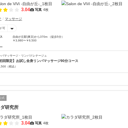
3.04
写真
4枚
テ
マッサージ
ド可
ス
自由が丘駅(東京)から370m （徒歩5分）
￥3,980〜￥6,500
ー
ンパマッサージ・リンパドレナージュ
初回限定】お試し全身リンパマッサージ90分コース
,500
（税込）
公式
ラダ研究所
3.04
写真
4枚