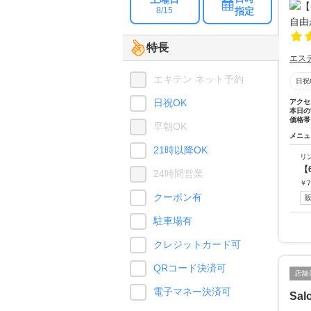
指定
8/15
特長
エス
エキテン ネット予約
日祝
日祝OK
アクセ
本日の
価格帯
早朝OK
メニュ
21時以降OK
リ
【
24時間営業
￥
7
クーポン有
駐車場有
クレジットカード可
QRコード決済可
店舗
電子マネー決済可
Sal