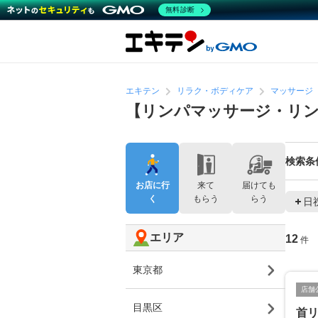
無料診断
エキテン
リラク・ボディケア
マッサージ
【リンパマッサージ・リン
検索条
お店に行
来て
届けても
く
もらう
らう
日
エリア
12
件
東京都
店舗
目黒区
首リフ