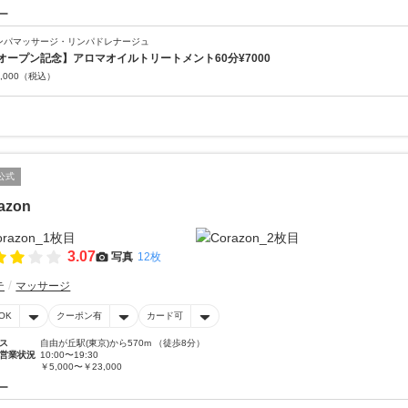
ー
ンパマッサージ・リンパドレナージュ
オープン記念】アロマオイルトリートメント60分¥7000
,000
（税込）
公式
azon
3.07
写真
12枚
テ
マッサージ
OK
クーポン有
カード可
ス
自由が丘駅(東京)から570m （徒歩8分）
営業状況
10:00〜19:30
￥5,000〜￥23,000
ー