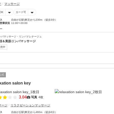
テ
マッサージ
OK
カード可
ス
自由が丘駅(東京)から230m （徒歩3分）
営業状況
11:00〜20:00
ー
ンパマッサージ・リンパドレナージュ
顔＆美肌リンパマッサージ
販売中
公式
xation salon key
3.04
写真
4枚
サージ
リラクゼーションマッサージ
ス
自由が丘駅(東京)から460m （徒歩6分）