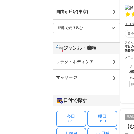
自由が丘駅(東京)
エス
日祝
アクセ
本日の
ジャンル・業種
価格帯
メニュ
リラク・ボディケア
リ
極
マッサージ
￥
1
日付で探す
今日
明日
店舗
8/9
8/10
【
日時
土曜日