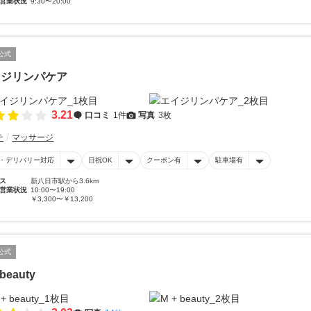
営業状況
9:30〜20:00
公式
イジリンパケア
3.21
口コミ
1件
写真
3枚
テ
マッサージ
・デリバリー対応
日祝OK
クーポン有
駐車場有
ス
新八日市駅から3.6km
営業状況
10:00〜19:00
￥3,300〜￥13,200
公式
 beauty