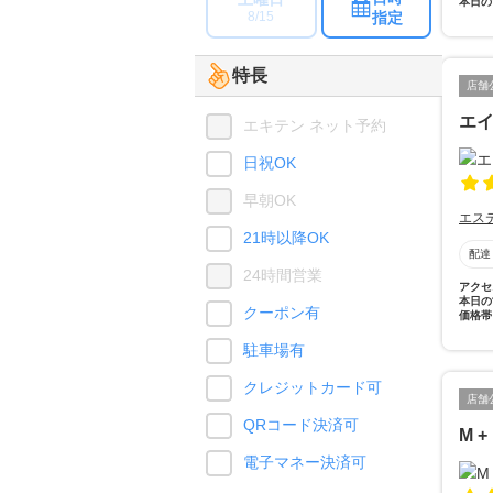
本日の
指定
8/15
特長
店舗
エ
エキテン ネット予約
日祝OK
早朝OK
エス
21時以降OK
配達
24時間営業
アクセ
本日の
クーポン有
価格帯
駐車場有
クレジットカード可
店舗
QRコード決済可
M +
電子マネー決済可