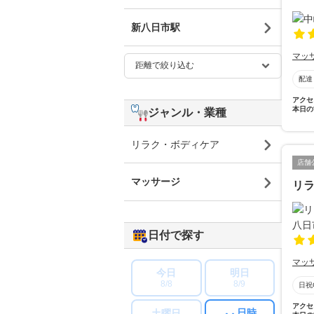
新八日市駅
マッ
配達
アクセ
本日の
ジャンル・業種
リラク・ボディケア
店舗
マッサージ
リラ
日付で探す
マッ
今日
明日
8/8
8/9
日祝
アクセ
日時
土曜日