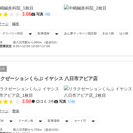
3.06
写真
9枚
サージ
鍼灸
・デリバリー対応
駐車場有
あん摩マッサージ指圧師
きゆう師
はり師
ス
新八日市駅から360m （徒歩5分）
営業状況
9:30〜12:00 13:00〜17:00
公式
クゼーションくらぶ イヤシス 八日市アピア店
3.50
口コミ
2件
写真
15枚
サージ
整体
OK
クーポン有
駐車場有
カード可
ス
新八日市駅から750m （徒歩10分）