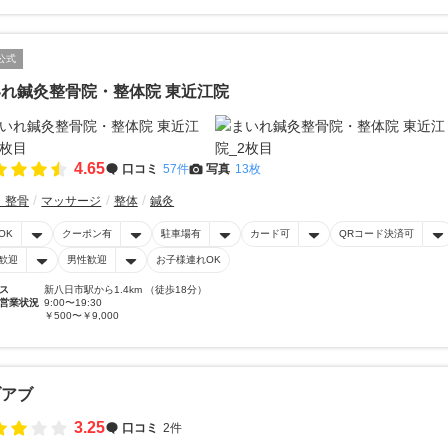
公式
れ鍼灸整骨院・整体院 東近江院
4.65
口コミ
57件
写真
13枚
・整骨
マッサージ
整体
鍼灸
OK
クーポン有
駐車場有
カード可
QRコード決済可
歓迎
男性歓迎
お子様連れOK
ス
新八日市駅から1.4km （徒歩18分）
営業状況
9:00〜19:30
￥500〜￥9,000
ブアブ
3.25
口コミ
2件