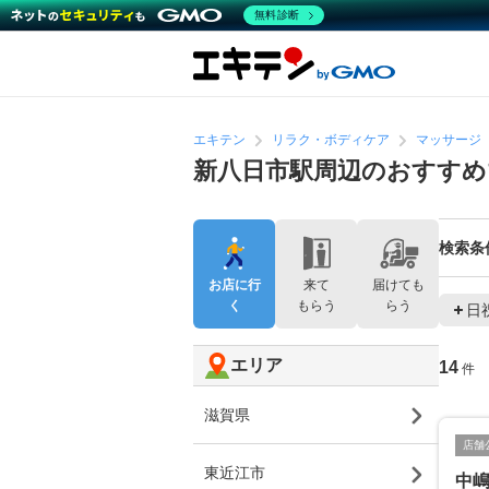
無料診断
エキテン
リラク・ボディケア
マッサージ
新八日市駅周辺のおすすめ
検索条
お店に行
来て
届けても
く
もらう
らう
日
エリア
14
件
滋賀県
店舗
東近江市
中