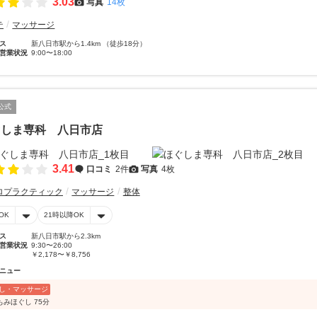
3.03
写真
14枚
テ
マッサージ
ス
新八日市駅から1.4km （徒歩18分）
営業状況
9:00〜18:00
公式
ぐしま専科 八日市店
3.41
口コミ
2件
写真
4枚
ロプラクティック
マッサージ
整体
OK
21時以降OK
ス
新八日市駅から2.3km
営業状況
9:30〜26:00
￥2,178〜￥8,756
ニュー
し・マッサージ
もみほぐし 75分