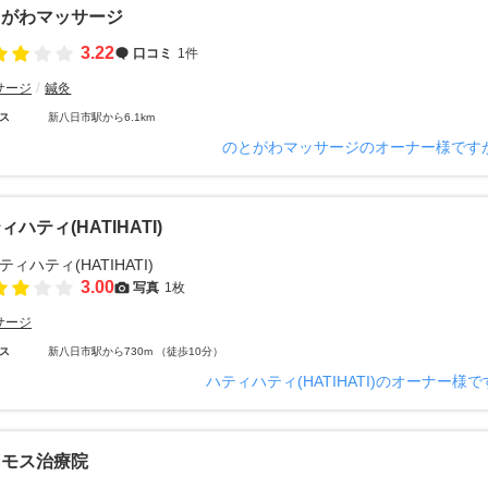
とがわマッサージ
3.22
口コミ
1件
サージ
鍼灸
ス
新八日市駅から6.1km
のとがわマッサージのオーナー様です
ィハティ(HATIHATI)
3.00
写真
1枚
サージ
ス
新八日市駅から730m （徒歩10分）
ハティハティ(HATIHATI)のオーナー様
スモス治療院