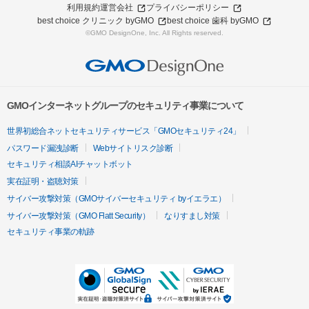
利用規約
運営会社
プライバシーポリシー
best choice クリニック byGMO
best choice 歯科 byGMO
©GMO DesignOne, Inc. All Rights reserved.
GMOインターネットグループのセキュリティ事業について
世界初総合ネットセキュリティサービス「GMOセキュリティ24」
パスワード漏洩診断
Webサイトリスク診断
セキュリティ相談AIチャットボット
実在証明・盗聴対策
サイバー攻撃対策（GMOサイバーセキュリティ byイエラエ）
サイバー攻撃対策（GMO Flatt Security）
なりすまし対策
セキュリティ事業の軌跡