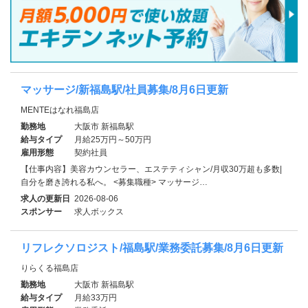
マッサージ/新福島駅/社員募集/8月6日更新
MENTEはなれ福島店
勤務地
大阪市 新福島駅
給与タイプ
月給25万円～50万円
雇用形態
契約社員
【仕事内容】美容カウンセラー、エステティシャン/月収30万超も多数|
自分を磨き誇れる私へ。 <募集職種> マッサージ…
求人の更新日
2026-08-06
スポンサー
求人ボックス
リフレクソロジスト/福島駅/業務委託募集/8月6日更新
りらくる福島店
勤務地
大阪市 新福島駅
給与タイプ
月給33万円