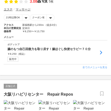
3.08
写真
5枚
エステ
マッサージ
21時以降OK
クーポン有
アクセス
新福島駅から230m （徒歩3分）
本日の営業状況
定休日
価格帯
￥8,250〜￥13,750
メニュー
ボディケア
腸のもつ自己回復力を取り戻す！腸ほぐし快便セラピー７０分
￥
8,250
（税込）
販売中
全てのメニューを見る
店舗公式
大阪リハビリセンター Repair Repos