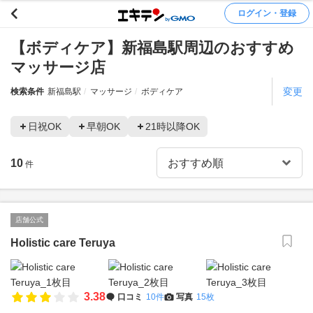
ログイン・登録
【ボディケア】新福島駅周辺のおすすめ
マッサージ店
変更
検索条件
新福島駅
マッサージ
ボディケア
日祝OK
早朝OK
21時以降OK
10
件
店舗公式
Holistic care Teruya
3.38
口コミ
10件
写真
15枚