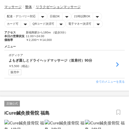
マッサージ
整体
リラクゼーションマッサージ
配達・デリバリー対応
日祝OK
21時以降OK
カード可
QRコード決済可
電子マネー決済可
アクセス
新福島駅から180m （徒歩3分）
本日の営業状況
11:00〜24:00
価格帯
￥2,200〜￥14,000
メニュー
ボディケア
よもぎ蒸しとドライヘッドマッサージ（首肩付）90分
￥
5,500
（税込）
販売中
全てのメニューを見る
店舗公式
iCure鍼灸接骨院 福島