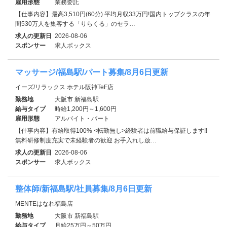
雇用形態
業務委託
【仕事内容】最高3,510円(60分) 平均月収33万円!国内トップクラスの年
間530万人を集客する「りらくる」のセラ…
求人の更新日
2026-08-06
スポンサー
求人ボックス
マッサージ/福島駅/パート募集/8月6日更新
イーズ/リラックス ホテル阪神TeF店
勤務地
大阪市 新福島駅
給与タイプ
時給1,200円～1,600円
雇用形態
アルバイト・パート
【仕事内容】有給取得100% <転勤無し>経験者は前職給与保証します!!
無料研修制度充実で未経験者の歓迎 お手入れし放…
求人の更新日
2026-08-06
スポンサー
求人ボックス
整体師/新福島駅/社員募集/8月6日更新
MENTEはなれ福島店
勤務地
大阪市 新福島駅
給与タイプ
月給25万円～50万円