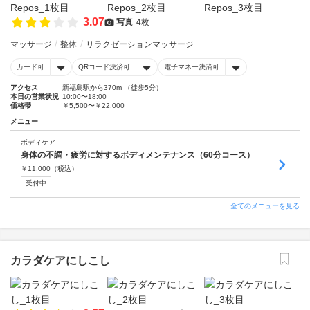
3.07
写真
4枚
マッサージ
整体
リラクゼーションマッサージ
カード可
QRコード決済可
電子マネー決済可
アクセス
新福島駅から370m （徒歩5分）
本日の営業状況
10:00〜18:00
価格帯
￥5,500〜￥22,000
メニュー
ボディケア
身体の不調・疲労に対するボディメンテナンス（60分コース）
￥
11,000
（税込）
受付中
全てのメニューを見る
カラダケアにしこし