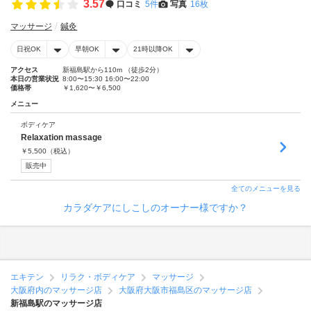
3.57
口コミ
5件
写真
16枚
マッサージ
鍼灸
日祝OK
早朝OK
21時以降OK
アクセス
新福島駅から110m （徒歩2分）
本日の営業状況
8:00〜15:30 16:00〜22:00
価格帯
￥1,620〜￥6,500
メニュー
ボディケア
Relaxation massage
￥
5,500
（税込）
販売中
全てのメニューを見る
カラダケアにしこしのオーナー様ですか？
エキテン
リラク・ボディケア
マッサージ
大阪府内のマッサージ店
大阪府大阪市福島区のマッサージ店
新福島駅のマッサージ店