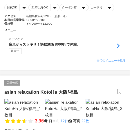
日祝OK
21時以降OK
クーポン有
カード可
アクセス
新福島駅から220m （徒歩3分）
本日の営業状況
10:00〜22:00
価格帯
￥4,000〜￥12,000
メニュー
ボディケア
疲れからスッキリ！快眠施術 8000円で体験。
販売中
全てのメニューを見る
店舗公式
asian relaxation KotoHa 大阪/福島
3.96
口コミ
12件
写真
22枚