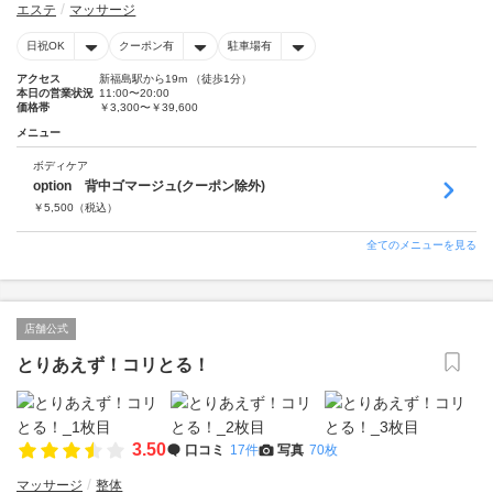
エステ
マッサージ
日祝OK
クーポン有
駐車場有
アクセス
新福島駅から19m （徒歩1分）
本日の営業状況
11:00〜20:00
価格帯
￥3,300〜￥39,600
メニュー
ボディケア
option 背中ゴマージュ(クーポン除外)
￥
5,500
（税込）
全てのメニューを見る
店舗公式
とりあえず！コリとる！
3.50
口コミ
17件
写真
70枚
マッサージ
整体