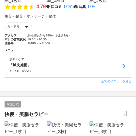
4.79
口コミ
139件
写真
18枚
接骨・整骨
マッサージ
整体
カード可
アクセス
新福島駅から180m （徒歩3分）
本日の営業状況
10:00〜20:30
価格帯
￥480〜￥8,000
メニュー
ボディケア
「鍼灸施術」
￥
1,540
（税込）
全てのメニューを見る
店舗公式
快便・美腸セラピー