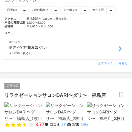
エステ
マッサージ
日祝OK
21時以降OK
クーポン有
カード可
アクセス
新福島駅から250m （徒歩4分）
本日の営業状況
12:00〜22:00
価格帯
￥1,650〜￥11,000
メニュー
ボディケア
ボディケア(揉みほぐし)
￥
6,050
（税込）
全てのメニューを見る
店舗公式
リラクゼーションサロンDARI〜ダリ〜 福島店
3.77
口コミ
7件
写真
16枚