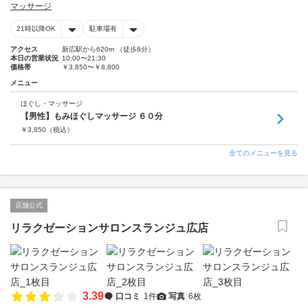
マッサージ
21時以降OK
駐車場有
アクセス
新広駅から620m （徒歩8分）
本日の営業状況
10:00〜21:30
価格帯
￥3,850〜￥8,800
メニュー
ほぐし・マッサージ
【男性】もみほぐしマッサージ ６０分
￥
3,850
（税込）
全てのメニューを見る
店舗公式
リラクゼーションサロンスランジュ広店
3.39
口コミ
1件
写真
6枚