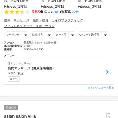
3.58
口コミ
6件
写真
22枚
整体
マッサージ
接骨・整骨
カイロプラクティック
フィットネスクラブ・スポーツジム
クーポン有
駐車場有
カード可
QRコード決済可
アクセス
新広駅から1km （徒歩14分）
本日の営業状況
定休日
価格帯
￥500〜￥4,950
メニュー
ほぐし・マッサージ
訪問マッサージ（健康保険適用）
￥
500
（税込）
販売中
全てのメニューを見る
店舗公式
asian salon villa