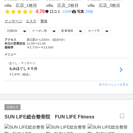
4.76
口コミ
116件
写真
28枚
マッサージ
エステ
整体
日祝OK
クーポン有
駐車場有
カード可
アクセス
新広駅から320m （徒歩5分）
本日の営業状況
11:00〜21:00
価格帯
￥2,770〜￥13,000
メニュー
ほぐし・マッサージ
もみほぐし４５分
￥
2,970
（税込）
全てのメニューを見る
店舗公式
SUN LIFE総合整骨院 FUN LIFE Fitness