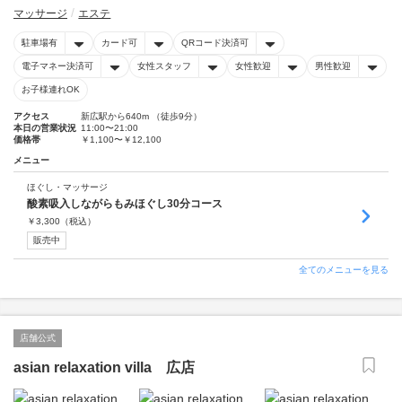
マッサージ
エステ
駐車場有
カード可
QRコード決済可
電子マネー決済可
女性スタッフ
女性歓迎
男性歓迎
お子様連れOK
アクセス
新広駅から640m （徒歩9分）
本日の営業状況
11:00〜21:00
価格帯
￥1,100〜￥12,100
メニュー
ほぐし・マッサージ
酸素吸入しながらもみほぐし30分コース
￥
3,300
（税込）
販売中
全てのメニューを見る
店舗公式
asian relaxation villa 広店