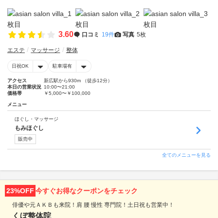
3.60
口コミ
19件
写真
5枚
エステ
マッサージ
整体
日祝OK
駐車場有
アクセス
新広駅から930m （徒歩12分）
本日の営業状況
10:00〜21:00
価格帯
￥5,000〜￥100,000
メニュー
ほぐし・マッサージ
もみほぐし
販売中
全てのメニューを見る
23%OFF
今すぐお得なクーポンをチェック
俳優や元ＡＫＢも来院！肩 腰 慢性 専門院！土日祝も営業中！
くぼ整体院