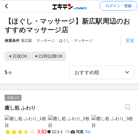
ログイン・登録
【ほぐし・マッサージ】新広駅周辺のお
すすめマッサージ店
変更
検索条件
新広駅
マッサージ
ほぐし・マッサージ
日祝OK
21時以降OK
5
件
店舗公式
癒し処 ふわり
3.82
口コミ
7件
写真
9枚