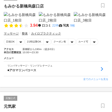
もみかる新橋烏森口店
3.94
口コミ
22件
写真
9枚
マッサージ
整体
カイロプラクティック
日祝OK
21時以降OK
クーポン有
カード可
アクセス
新橋駅から190m （徒歩3分）
本日の営業状況
10:00〜23:30
メニュー
リンパマッサージ・リンパドレナージュ
■アロマリンパコース
全てのメニューを見る
店舗公式
元気家