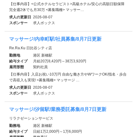
【仕事内容】<公式ホテルセラピスト>高級ホテル/安心の高額日額保障
完全週2休でも月30万 <募集職種> マッサー…
求人の更新日
2026-08-07
スポンサー
求人ボックス
マッサージ/内幸町駅/社員募集/8月7日更新
Re.Ra.Ku 日比谷シティ店
勤務地
港区 新橋駅
給与タイプ
月給20万8,420円～38万3,920円
雇用形態
契約社員
【仕事内容】入店お祝い10万円 自由な働き方やWワークOK/指名・歩合
で高収入も実現! <募集職種> マッサージ …
求人の更新日
2026-08-07
スポンサー
求人ボックス
マッサージ/汐留駅/業務委託募集/8月7日更新
リラクゼーションサービス
勤務地
港区 新橋駅
給与タイプ
日給1万2,000円～1万6,000円