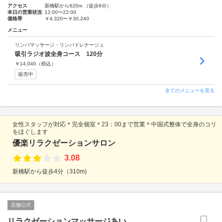
アクセス
新橋駅から620m （徒歩8分）
本日の営業状況
12:00〜22:00
価格帯
￥4,320〜￥30,240
メニュー
リンパマッサージ・リンパドレナージュ
吸引ラジオ波全身コース 120分
￥
14,040
（税込）
販売中
全てのメニューを見る
女性スタッフが対応＊完全個室＊23：00まで営業＊中国式整体で全身のコリ
をほぐします
優楽リラクゼーションサロン
3.08
新橋駅から徒歩4分（310m)
店舗公式
リラクゼーションマッサージあい