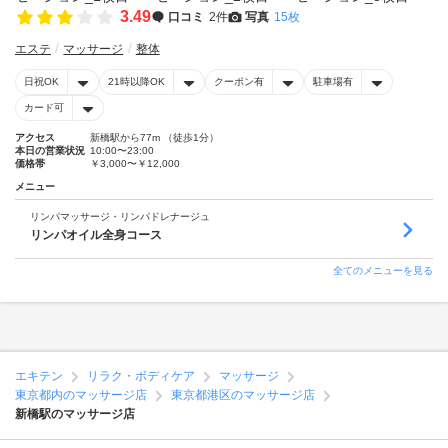
3.49
口コミ
2件
写真
15枚
エステ
マッサージ
整体
日祝OK
21時以降OK
クーポン有
駐車場有
カード可
アクセス
新橋駅から77m （徒歩1分）
本日の営業状況
10:00〜23:00
価格帯
￥3,000〜￥12,000
メニュー
リンパマッサージ・リンパドレナージュ
リンパオイル全身コース
全てのメニューを見る
エキテン
リラク・ボディケア
マッサージ
東京都内のマッサージ店
東京都港区のマッサージ店
新橋駅のマッサージ店