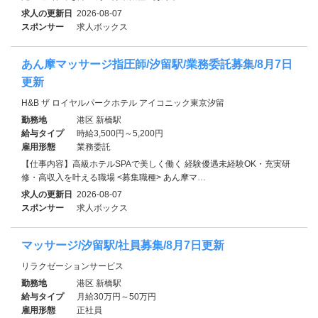
求人の更新日
2026-08-07
スポンサー
求人ボックス
あん摩マッサージ指圧師/汐留駅/業務委託募集/8月7日
更新
H&B ザ ロイヤルパークホテル アイコニック東京汐留
勤務地
港区 新橋駅
給与タイプ
時給3,500円～5,200円
雇用形態
業務委託
【仕事内容】高級ホテルSPAで美しく働く 経験優遇未経験OK・充実研
修・高収入を叶える職場 <募集職種> あん摩マ…
求人の更新日
2026-08-07
スポンサー
求人ボックス
マッサージ/汐留駅/社員募集/8月7日更新
リラクゼーションサービス
勤務地
港区 新橋駅
給与タイプ
月給30万円～50万円
雇用形態
正社員