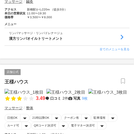
マッサージ
鍼灸
アクセス
新橋駅から220m （徒歩3分）
本日の営業状況
11:00〜19:30
価格帯
￥3,500〜￥9,000
メニュー
リンパマッサージ・リンパドレナージュ
漢方リンパオイルトリートメント
全てのメニューを見る
店舗公式
王様ハウス
3.49
口コミ
2件
写真
9枚
マッサージ
整体
日祝OK
21時以降OK
クーポン有
駐車場有
カード可
QRコード決済可
電子マネー決済可