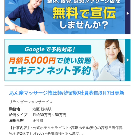
あん摩マッサージ指圧師/汐留駅/社員募集/8月7日更新
リラクゼーションサービス
勤務地
港区 新橋駅
給与タイプ
月給30万円～50万円
雇用形態
正社員
【仕事内容】<公式ホテルセラピスト>高級ホテル/安心の高額日当保障
完全週2休でも月30万 <募集職種> あん摩マ…