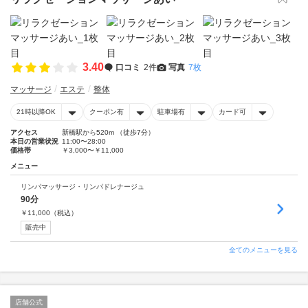
3.40
口コミ
2件
写真
7枚
マッサージ
エステ
整体
21時以降OK
クーポン有
駐車場有
カード可
アクセス
新橋駅から520m （徒歩7分）
本日の営業状況
11:00〜28:00
価格帯
￥3,000〜￥11,000
メニュー
リンパマッサージ・リンパドレナージュ
90分
￥
11,000
（税込）
販売中
全てのメニューを見る
店舗公式