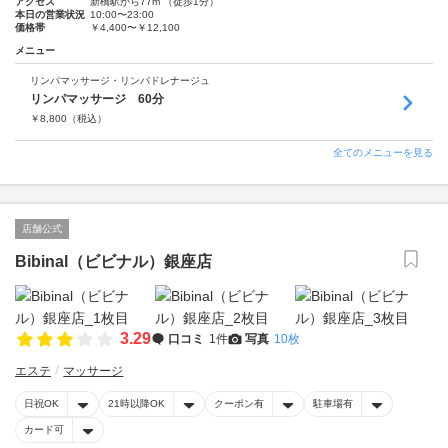
アクセス
新橋駅から77m （徒歩1分）
本日の営業状況
10:00〜23:00
価格帯
￥4,400〜￥12,100
メニュー
リンパマッサージ・リンパドレナージュ
リンパマッサージ 60分
￥
8,800
（税込）
全てのメニューを見る
店舗公式
Bibinal（ビビナル）銀座店
3.29
口コミ
1件
写真
10枚
エステ
マッサージ
日祝OK
21時以降OK
クーポン有
駐車場有
カード可