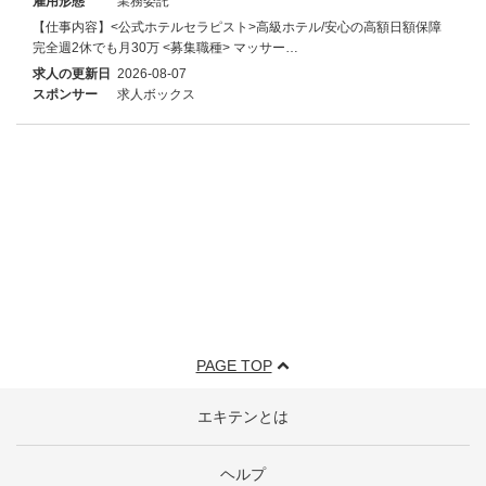
雇用形態
業務委託
【仕事内容】<公式ホテルセラピスト>高級ホテル/安心の高額日額保障
完全週2休でも月30万 <募集職種> マッサー…
求人の更新日
2026-08-07
スポンサー
求人ボックス
PAGE TOP
エキテンとは
ヘルプ