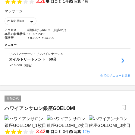
3.26
口コミ
1件
写真
4枚
マッサージ
21時以降OK
アクセス
新橋駅から660m （徒歩9分）
本日の営業状況
11:00〜23:00
価格帯
￥8,000〜￥14,000
メニュー
リンパマッサージ・リンパドレナージュ
オイルトリートメント 60分
￥
10,000
（税込）
全てのメニューを見る
店舗公式
ハワイアンサロン銀座GOELOMI
3.42
口コミ
3件
写真
12枚