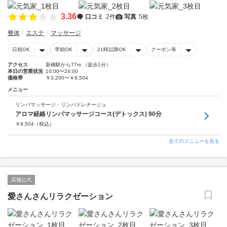
3.36
口コミ
2件
写真
5枚
整体
エステ
マッサージ
日祝OK
早朝OK
21時以降OK
クーポン有
アクセス
新橋駅から77m （徒歩1分）
本日の営業状況
10:00〜24:00
価格帯
￥3,200〜￥9,504
メニュー
リンパマッサージ・リンパドレナージュ
アロマ経絡リンパマッサージコース(デトックス) 90分
￥
9,504
（税込）
全てのメニューを見る
店舗公式
愛さんさんリラクゼーション