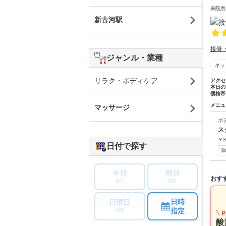
来院患
新古河駅
接骨
ジャンル・業種
ネッ
リラク・ボディケア
アクセ
本日の
価格帯
メニュ
マッサージ
ボ
ス
￥
3
日付で探す
今日
明日
おす
8/7
8/8
日時
日曜日
指定
8/9
P
酸