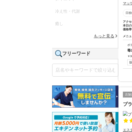
マッ
冷え性・代謝
日祝
アクセ
癒し
本日の
価格帯
もっと見る
メニュ
ボ
毒
フリーワード
￥
9
店舗
プラ
エス