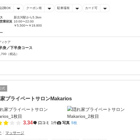
時以降OK
クーポン有
駐車場有
カード可
ス
新古河駅から5.3km
営業状況
10:00〜22:00
￥5,500〜￥19,800
ー
ディケア
半身／下半身コース
,700
（税込）
公式
家プライベートサロンMakarios
3.34
口コミ
1件
写真
9枚
テ
マッサージ