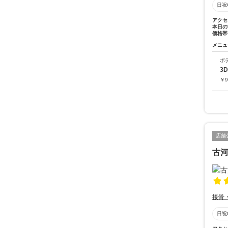
日祝
アクセ
本日の
価格帯
メニュ
ボ
3
￥
9
店舗
古
接骨
日祝