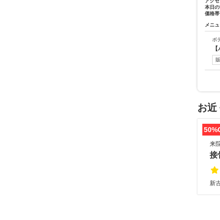
アクセ
本日の
価格帯
メニュ
ボ
【
お近
50%
来
接
新古