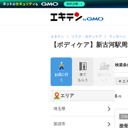
無料診断
エキテン
リラク・ボディケア
マッサージ
【ボディケア】新古河駅周
検索条
お店に行
来て
届けても
く
もらう
らう
エ
エリア
6
件
埼玉県
店舗
加須市
接骨