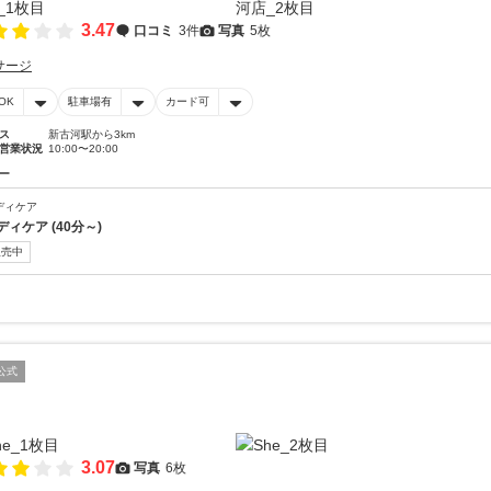
3.47
口コミ
3件
写真
5枚
サージ
OK
駐車場有
カード可
ス
新古河駅から3km
営業状況
10:00〜20:00
ー
ディケア
ディケア (40分～)
販売中
公式
3.07
写真
6枚