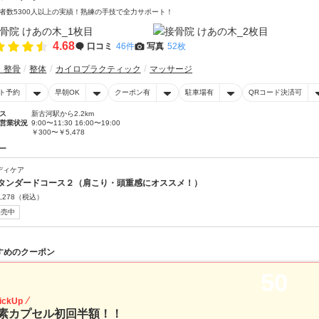
者数5300人以上の実績！熟練の手技で全力サポート！
4.68
口コミ
46件
写真
52枚
・整骨
整体
カイロプラクティック
マッサージ
ト予約
早朝OK
クーポン有
駐車場有
QRコード決済可
ス
新古河駅から2.2km
営業状況
9:00〜11:30 16:00〜19:00
￥300〜￥5,478
ー
ディケア
タンダードコース２（肩こり・頭重感にオススメ！）
,278
（税込）
販売中
すめのクーポン
50
ickUp
素カプセル初回半額！！