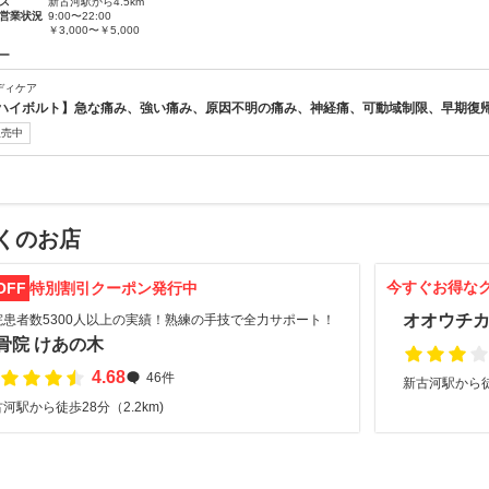
ス
新古河駅から4.5km
営業状況
9:00〜22:00
￥3,000〜￥5,000
ー
ディケア
ハイボルト】急な痛み、強い痛み、原因不明の痛み、神経痛、可動域制限、早期復帰
販売中
くのお店
今すぐお得な
OFF
特別割引クーポン発行中
オオウチ
院患者数5300人以上の実績！熟練の手技で全力サポート！
骨院 けあの木
4.68
46件
新古河駅から徒歩
河駅から徒歩28分（2.2km)