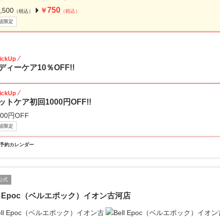
750
,500
￥
（税込）
（税込）
規限定
10
ickUp
ディーケア10％OFF!!
ickUp
ットケア初回1000円OFF!!
000円OFF
規限定
予約カレンダー
公式
ll Epoc（ベルエポック）イオン古河店