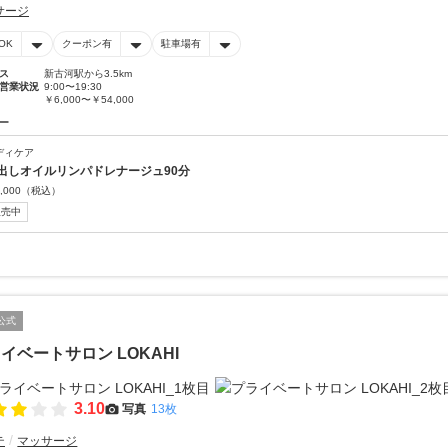
サージ
OK
クーポン有
駐車場有
ス
新古河駅から3.5km
営業状況
9:00〜19:30
￥6,000〜￥54,000
ー
ディケア
出しオイルリンパドレナージュ90分
,000
（税込）
販売中
公式
イベートサロン LOKAHI
3.10
写真
13枚
テ
マッサージ