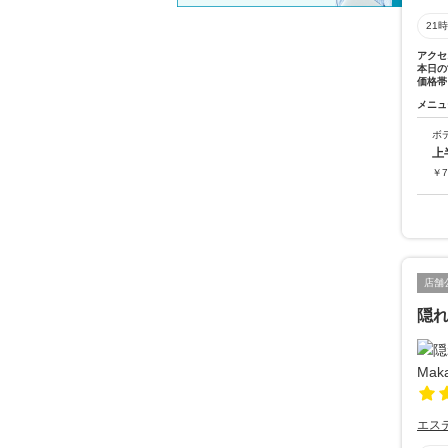
21
アクセ
本日の
価格帯
メニュ
ボ
上
￥
7
店舗
隠れ
エス