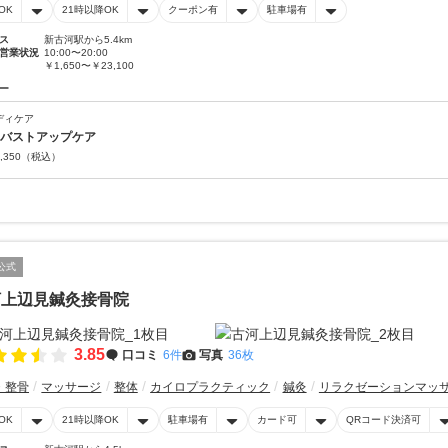
OK
21時以降OK
クーポン有
駐車場有
ス
新古河駅から5.4km
営業状況
10:00〜20:00
￥1,650〜￥23,100
ー
ディケア
Dバストアップケア
,350
（税込）
公式
河上辺見鍼灸接骨院
3.85
口コミ
6件
写真
36枚
・整骨
マッサージ
整体
カイロプラクティック
鍼灸
リラクゼーションマッ
OK
21時以降OK
駐車場有
カード可
QRコード決済可