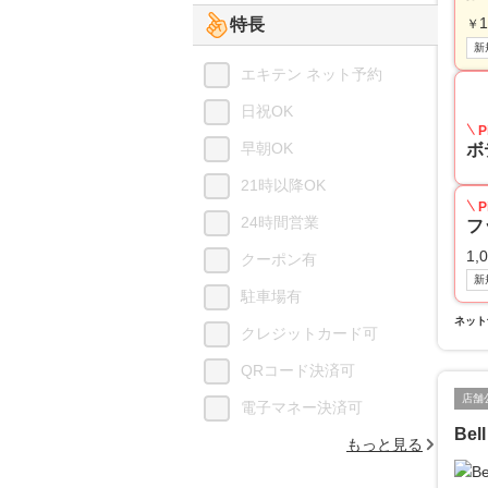
1
特長
￥
新
エキテン ネット予約
日祝OK
P
早朝OK
ボ
21時以降OK
P
24時間営業
フ
1,
クーポン有
新
駐車場有
ネット
クレジットカード可
QRコード決済可
店舗
電子マネー決済可
Be
もっと見る