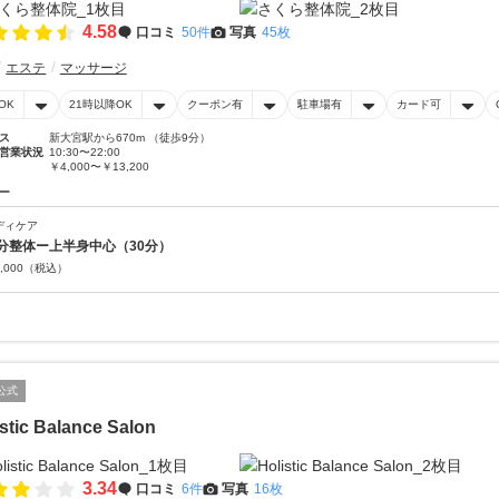
4.58
口コミ
50件
写真
45枚
エステ
マッサージ
OK
21時以降OK
クーポン有
駐車場有
カード可
ス
新大宮駅から670m （徒歩9分）
営業状況
10:30〜22:00
￥4,000〜￥13,200
ー
ディケア
分整体ー上半身中心（30分）
,000
（税込）
公式
istic Balance Salon
3.34
口コミ
6件
写真
16枚