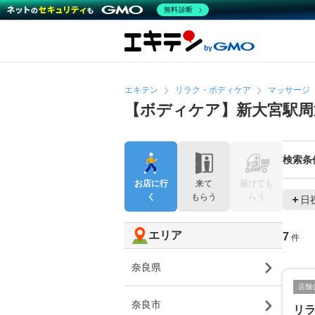
無料診断
エキテン
リラク・ボディケア
マッサージ
【ボディケア】新大宮駅周
検索条
お店に行
来て
届けても
く
もらう
らう
日
エリア
7
件
奈良県
店舗
奈良市
リラ