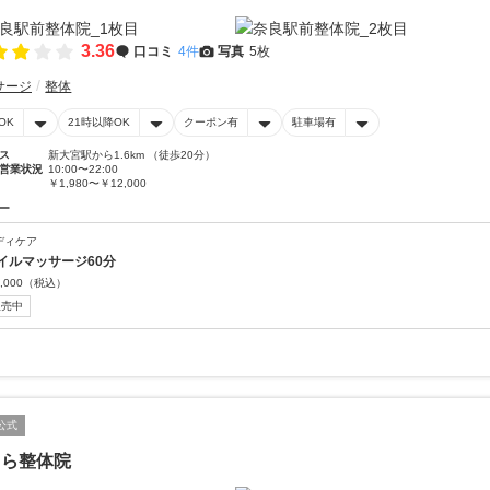
3.36
口コミ
4件
写真
5枚
サージ
整体
OK
21時以降OK
クーポン有
駐車場有
ス
新大宮駅から1.6km （徒歩20分）
営業状況
10:00〜22:00
￥1,980〜￥12,000
ー
ディケア
イルマッサージ60分
,000
（税込）
販売中
公式
くら整体院