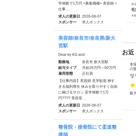
学体験で1万円 <募集職種> 美容師 <
ボ
仕事…
毛
￥
8
求人の更新日
2026-08-07
スポンサー
求人ボックス
美容師/奈良市/奈良県/新大
宮駅
お近
Dear by KG and
勤務地
奈良市 新大宮駅
本
給与タイプ
月給26万円～60万円
の
雇用形態
正社員
リ
【仕事内容】美容師 見学歓迎 神す
ぎる福利厚生 休みを取りやすく自由
に稼げるサロン 見学体験で1万
新大
円???? 美容室…
求人の更新日
2026-08-07
スポンサー
求人ボックス
整骨院・接骨院にて柔道整
復師