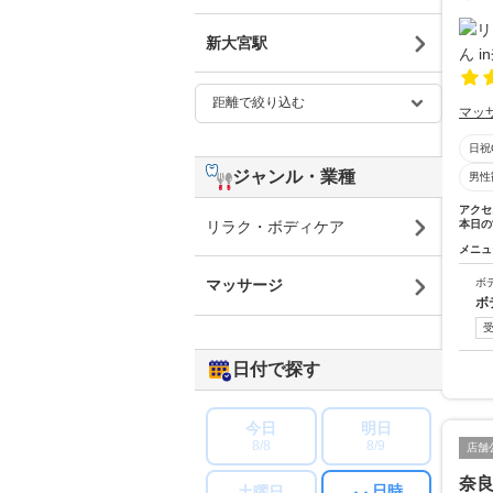
新大宮駅
マッ
日祝
ジャンル・業種
男性
アクセ
本日の
リラク・ボディケア
メニュ
ボ
マッサージ
ボ
日付で探す
今日
明日
8/8
8/9
店舗
奈
日時
土曜日