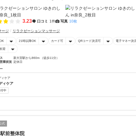
3.23
口コミ
1件
写真
10枚
サージ
リラクゼーションマッサージ
OK
21時以降OK
カード可
QRコード決済可
電子マネー決
歓迎
ス
新大宮駅から860m （徒歩11分）
営業状況
定休日
ー
ディケア
ディケア
受付中
公式
良駅前整体院