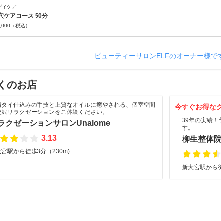
ディケア
穴ケアコース 50分
,000
（税込）
ビューティーサロンELFのオーナー様で
くのお店
場タイ仕込みの手技と上質なオイルに癒やされる、個室空間
今すぐお得な
贅沢リラクゼーションをご体験ください。
39年の実績
ラクゼーションサロンUnalome
す。
3.13
柳生整体
宮駅から徒歩3分（230m)
新大宮駅から徒