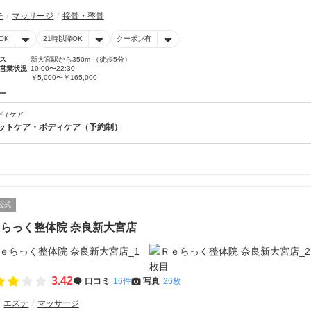
テ
マッサージ
接骨・整骨
OK
21時以降OK
クーポン有
ス
新大宮駅から350m （徒歩5分）
営業状況
10:00〜22:30
￥5,000〜￥165,000
ー
ディケア
ットケア・ボディケア（予約制）
公式
らっく整体院 奈良新大宮店
3.42
口コミ
16件
写真
26枚
エステ
マッサージ