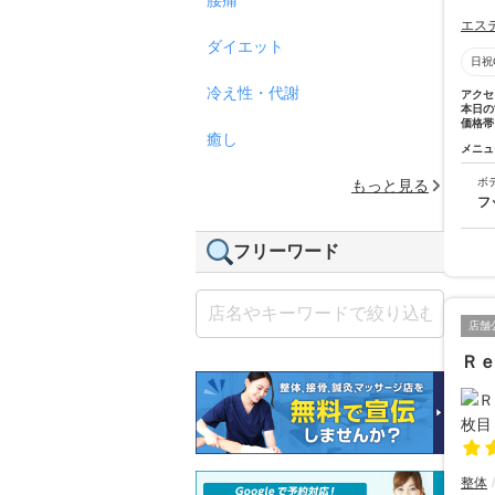
エス
ダイエット
日祝
冷え性・代謝
アクセ
本日の
価格帯
癒し
メニュ
ボ
もっと見る
フ
フリーワード
店舗
Ｒｅ
整体