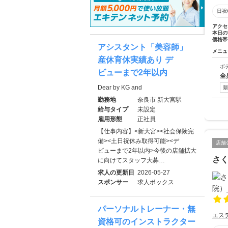
日祝
アクセ
本日の
価格帯
アシスタント「美容師」
メニュ
産休育休実績あり デ
ボ
ビューまで2年以内
全
Dear by KG and
勤務地
奈良市 新大宮駅
給与タイプ
未設定
雇用形態
正社員
【仕事内容】<新大宮><社会保険完
備><土日祝休み取得可能><デ
店舗
ビューまで2年以内>今後の店舗拡大
さく
に向けてスタッフ大募…
求人の更新日
2026-05-27
スポンサー
求人ボックス
パーソナルトレーナー・無
エス
資格可のインストラクター