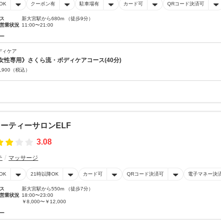
OK
クーポン有
駐車場有
カード可
QRコード決済可
ス
新大宮駅から680m （徒歩9分）
営業状況
11:00〜21:00
ー
ディケア
女性専用》さくら流・ボディケアコース(40分)
,900
（税込）
ーティーサロンELF
3.08
テ
マッサージ
OK
21時以降OK
カード可
QRコード決済可
電子マネー決
ス
新大宮駅から550m （徒歩7分）
営業状況
18:00〜23:00
￥8,000〜￥12,000
ー