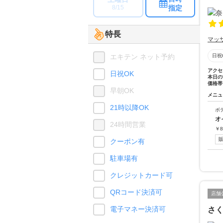
指定
8/15
特長
マッ
エキテン ネット予約
日祝
アクセ
日祝OK
本日の
価格帯
早朝OK
メニュ
21時以降OK
ボ
オ
24時間営業
￥
8
クーポン有
駐車場有
クレジットカード可
QRコード決済可
店舗
電子マネー決済可
さ