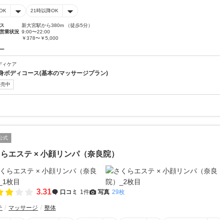
OK
21時以降OK
ス
新大宮駅から380m （徒歩5分）
営業状況
9:00〜22:00
￥378〜￥5,000
ー
ディケア
身ボディコース(基本のマッサージプラン)
販売中
公式
らエステ × 小顔リンパ（奈良院）
3.31
口コミ
1件
写真
29枚
テ
マッサージ
整体