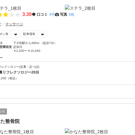
3.30
口コミ
4件
写真
8枚
テ
マッサージ
ポン有
駐車場有
ス
下大利駅から490m （徒歩7分）
営業状況
定休日
￥2,200〜￥10,450
ー
フレクソロジー(足裏・足つぼ)
裏リフレクソロジー20分
,200
（税込）
公式
なた整骨院