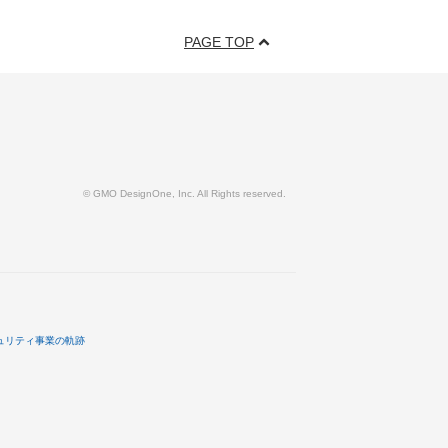
PAGE TOP
© GMO DesignOne, Inc. All Rights reserved.
ュリティ事業の軌跡