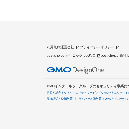
利用規約
運営会社
プライバシーポリシー
best choice クリニック byGMO
best choice 歯科
GMOインターネットグループのセキュリティ事業に
世界初総合ネットセキュリティサービス「GMOセキュリティ2
実在証明・盗聴対策
サイバー攻撃対策（GMOサイバーセキ