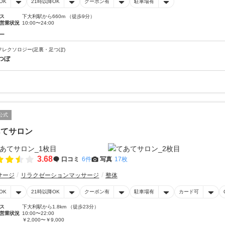
OK
21時以降OK
クーポン有
駐車場有
ス
下大利駅から660m （徒歩9分）
営業状況
10:00〜24:00
ー
フレクソロジー(足裏・足つぼ)
つぼ
公式
あてサロン
3.68
口コミ
6件
写真
17枚
サージ
リラクゼーションマッサージ
整体
OK
21時以降OK
クーポン有
駐車場有
カード可
ス
下大利駅から1.8km （徒歩23分）
営業状況
10:00〜22:00
￥2,000〜￥9,000