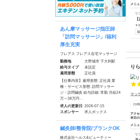
メニュ
リ
【
￥
3
あん摩マッサージ指圧師
「訪問マッサージ」/福利
厚生充実
フレアス フレアス在宅マッサージ
勤務地
大野城市 下大利駅
りら
給与タイプ
未設定
雇用形態
正社員
【仕事内容】雇用形態: 正社員 業
種・サービス形態: 訪問マッサー
ジ・訪問鍼灸 給与詳細: 常勤 月給24
マッ
万～38万円…
21
求人の更新日
2026-07-15
スポンサー
求人ボックス
アクセ
本日の
メニュ
鍼灸師/整骨院/ブランクOK
リ
株式会社ヘルス&ビューティー