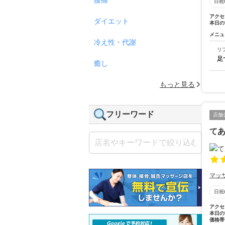
日祝
アクセ
ダイエット
本日の
メニュ
冷え性・代謝
リ
足
癒し
もっと見る
フリーワード
店舗
て
マッ
日祝
アクセ
本日の
価格帯