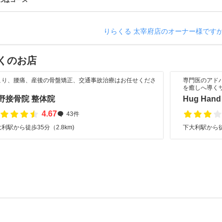
つぼコース
りらくる 太宰府店のオーナー様です
くのお店
こり、腰痛、産後の骨盤矯正、交通事故治療はお任せくださ
専門医のアド
！
を癒しへ導く
野接骨院 整体院
Hug Hand
4.67
43件
利駅から徒歩35分（2.8km)
下大利駅から徒歩