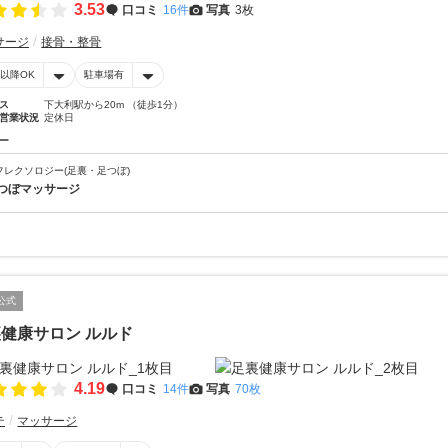
3.53
口コミ
16件
写真
3枚
サージ
接骨・整骨
時以降OK
駐車場有
ス
下大利駅から20m （徒歩1分）
営業状況
定休日
ー
フレクソロジー(足裏・足つぼ)
つぼマッサージ
公式
健康サロン ルルド
4.19
口コミ
14件
写真
70枚
テ
マッサージ