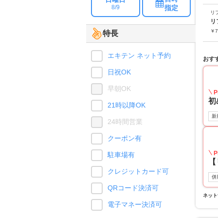
指定
8/9
リ
リ
￥
7
特長
エキテン ネット予約
おす
日祝OK
早朝OK
P
初
21時以降OK
新
24時間営業
クーポン有
P
駐車場有
【
クレジットカード可
併
QRコード決済可
ネット
電子マネー決済可