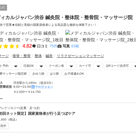
公式
ディカルジャパン渋谷 鍼灸院・整体院・整骨院・マッサージ院
休で営業★信頼と実績の国家資格者による高品質な施術を体験下さい！
4.82
口コミ
75件
写真
63枚
サージ
接骨・整骨
整体
鍼灸
リラクゼーションマッサージ
ト予約
日祝OK
クーポン有
カード可
QRコード決済可
摩マッサージ指圧師
きゆう師
はり師
お子様連れOK
ス
渋谷駅から180m （徒歩3分）
営業状況
9:00〜21:00
予約空きあり
￥2,000〜￥14,750
ー
フレクソロジー(足裏・足つぼ)
初回ネット限定】国家資格者が行う足つぼケア
,400
（税込）
販売中