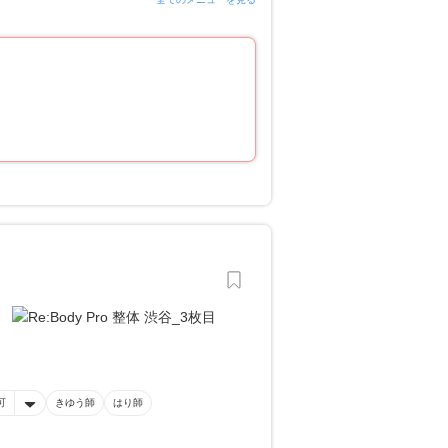
可
きゆう師
はり師