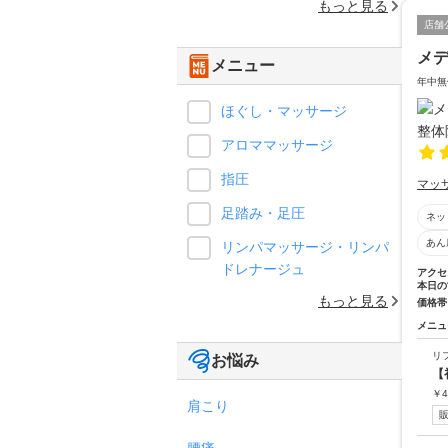
もっと見る
店舗
メ
メニュー
年中無
ほぐし・マッサージ
アロママッサージ
指圧
マッ
足踏み・足圧
ネッ
あん
リンパマッサージ・リンパ
ドレナージュ
アクセ
本日の
もっと見る
価格帯
メニュ
リ
お悩み
【
￥
4
肩こり
腰痛