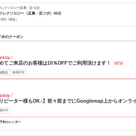
フレクソロジー(足裏・足つぼ)
フレクソロジー（足裏・足ツボ）40分
,000
（税込）
すめのクーポン
10
ickUp
めてご来店のお客様は10％OFFでご利用頂けます！
NEW
規限定
併用不可
5
ickUp
リピーター様もOK♪】前々前までにGooglemap上からオンラ
用不可
予約カレンダー