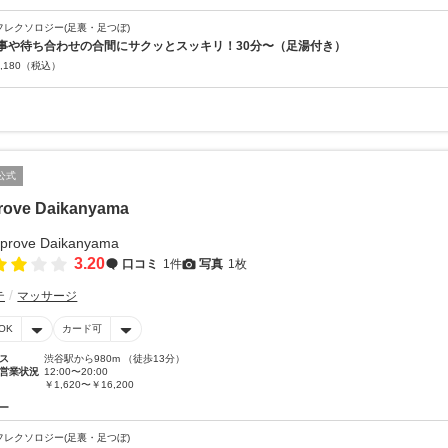
フレクソロジー(足裏・足つぼ)
事や待ち合わせの合間にサクッとスッキリ！30分〜（足湯付き）
,180
（税込）
公式
rove Daikanyama
3.20
口コミ
1件
写真
1枚
テ
マッサージ
OK
カード可
ス
渋谷駅から980m （徒歩13分）
営業状況
12:00〜20:00
￥1,620〜￥16,200
ー
フレクソロジー(足裏・足つぼ)