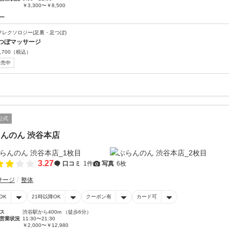
￥3,300〜￥8,500
ー
フレクソロジー(足裏・足つぼ)
つぼマッサージ
,700
（税込）
販売中
公式
んのん 渋谷本店
3.27
口コミ
1件
写真
6枚
サージ
整体
OK
21時以降OK
クーポン有
カード可
ス
渋谷駅から400m （徒歩6分）
営業状況
11:30〜21:30
￥2,000〜￥12,980