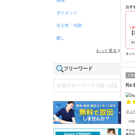
おす
ダイエット
冷え性・代謝
P
【
癒し
新
もっと見る
ネット
フリーワード
店舗
Re:
マッ
日祝
アクセ
本日の