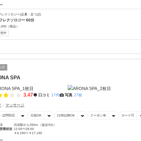
ー
フレクソロジー(足裏・足つぼ)
フレクソロジー 60分
,000
（税込）
販売中
公式
ONA SPA
3.47
口コミ
17件
写真
27枚
テ
マッサージ
・訪問対応
日祝OK
21時以降OK
クーポン有
カード可
ス
渋谷駅から350m （徒歩5分）
営業状況
12:00〜28:00
￥4,180〜￥17,160
ー