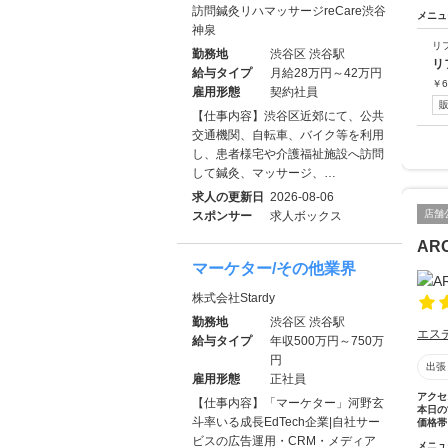
訪問鍼灸リハマッサージreCare渋谷
メニュ
神泉
リ
勤務地
渋谷区 渋谷駅
リ
給与タイプ
月給28万円～42万円
￥
6
雇用形態
契約社員
【仕事内容】渋谷区近郊にて、公共
交通機関、自転車、バイク等を利用
し、患者様宅や介護福祉施設へ訪問
して鍼灸、マッサージ、…
求人の更新日
2026-08-06
店舗
スポンサー
求人ボックス
AR
マーケター/その他業界
株式会社Stardy
勤務地
渋谷区 渋谷駅
エス
給与タイプ
年収500万円～750万
円
出張
雇用形態
正社員
アクセ
【仕事内容】「マーケター」河野玄
本日の
斗率いる成長EdTech企業|自社サー
価格帯
ビスの広告運用・CRM・メディア
メニュ