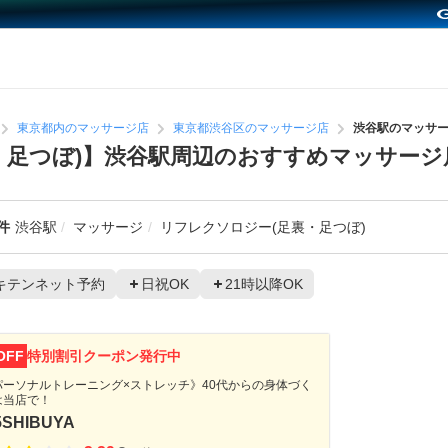
東京都内のマッサージ店
東京都渋谷区のマッサージ店
渋谷駅のマッサ
・足つぼ)】渋谷駅周辺のおすすめマッサージ
件
渋谷駅
マッサージ
リフレクソロジー(足裏・足つぼ)
キテンネット予約
日祝OK
21時以降OK
OFF
特別割引クーポン発行中
パーソナルトレーニング×ストレッチ》40代からの身体づく
は当店で！
5SHIBUYA