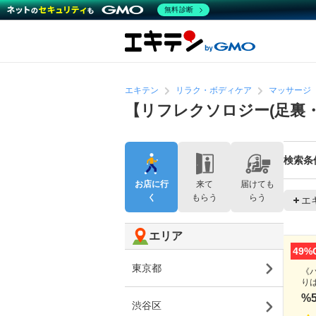
無料診断
エキテン
リラク・ボディケア
マッサージ
【リフレクソロジー(足裏
検索条
お店に行
来て
届けても
く
もらう
らう
エ
エリア
49%
東京都
《
り
%
渋谷区