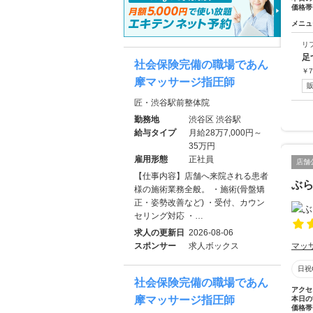
価格帯
メニュ
リ
足
社会保険完備の職場であん
￥
7
摩マッサージ指圧師
匠・渋谷駅前整体院
勤務地
渋谷区 渋谷駅
給与タイプ
月給28万7,000円～
35万円
雇用形態
正社員
店舗
【仕事内容】店舗へ来院される患者
ぶら
様の施術業務全般。 ・施術(骨盤矯
正・姿勢改善など) ・受付、カウン
セリング対応 ・…
求人の更新日
2026-08-06
スポンサー
求人ボックス
マッ
日祝
社会保険完備の職場であん
アクセ
摩マッサージ指圧師
本日の
価格帯