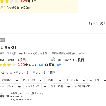
3.29
1件
駅から徒歩6分（450m)
公式
KU-RAKU
個室・完全貸切】表参道の中でも静かな場所で、至福の時間と空間を独り占め♪
4.20
口コミ
13件
写真
28枚
クゼーションマッサージ
マッサージ
整体
・訪問対応
ネット予約
日祝OK
クーポン有
カード可
マネー決済可
女性スタッフ
完全予約制
お子様連れOK
ス
渋谷駅から1.1km （徒歩15分）
営業状況
9:00〜21:00
￥2,500〜￥26,000
ー