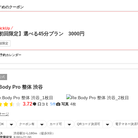
すめのクーポン
70
ickUp
初回限定】選べる45分プラン 3000円
規限定
予約カレンダー
公式
Body Pro 整体 渋谷
3.72
口コミ
5件
写真
4枚
サージ
OK
クーポン有
カード可
QRコード決済可
電子マネー決済
ス
渋谷駅から180m （徒歩3分）
営業状況
9:00〜21:00