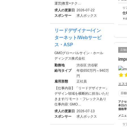
運営|教育×テク…
リ
求人の更新日
2026-07-22
仕
スポンサー
求人ボックス
￥
4
リードデザイナー/イン
ターネット/Webサービ
ス・ASP
店舗
GMOグローバルサイン・ホール
ディングス株式会社
imp
勤務地
渋谷区 渋谷駅
給与タイプ
年収650万円～940万
円
雇用形態
正社員
エス
【仕事内容】「リードデザイナー」
デザイン領域を横断的に担当いただ
日祝
きます/リモート・フレックスあり
アクセ
仕事内容: GMO…
本日の
価格帯
求人の更新日
2026-07-13
メニュ
スポンサー
求人ボックス
リ