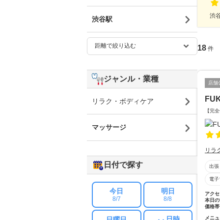
渋谷
渋谷駅
18
件
ジャンル・業種
店舗
FU
リラク・ボディケア
【完全
マッサージ
リラ
日付で探す
出張
電子
今日
明日
アクセ
8/7
8/8
本日の
価格帯
日時
メニュ
日曜日