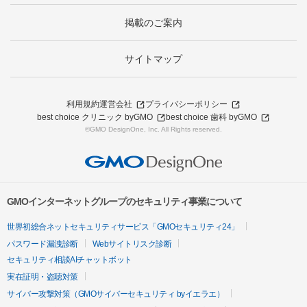
掲載のご案内
サイトマップ
利用規約
運営会社
プライバシーポリシー
best choice クリニック byGMO
best choice 歯科 byGMO
©GMO DesignOne, Inc. All Rights reserved.
GMOインターネットグループのセキュリティ事業について
世界初総合ネットセキュリティサービス「GMOセキュリティ24」
パスワード漏洩診断
Webサイトリスク診断
セキュリティ相談AIチャットボット
実在証明・盗聴対策
サイバー攻撃対策（GMOサイバーセキュリティ byイエラエ）