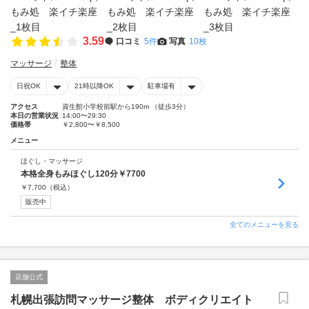
3.59
口コミ
5件
写真
10枚
マッサージ
整体
日祝OK
21時以降OK
駐車場有
アクセス
資生館小学校前駅から190m （徒歩3分）
本日の営業状況
14:00〜29:30
価格帯
￥2,800〜￥8,500
メニュー
ほぐし・マッサージ
本格全身もみほぐし120分￥7700
￥
7,700
（税込）
販売中
全てのメニューを見る
店舗公式
札幌出張訪問マッサージ整体 ボディクリエイト