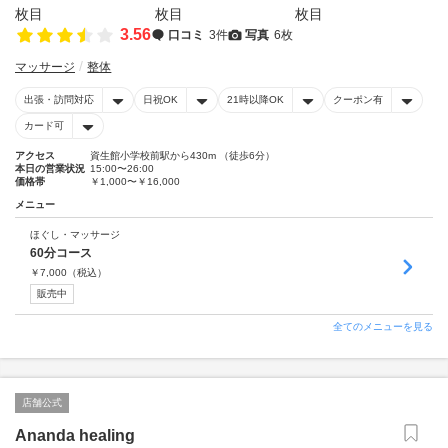
3.56
口コミ
3件
写真
6枚
マッサージ
整体
出張・訪問対応
日祝OK
21時以降OK
クーポン有
カード可
アクセス
資生館小学校前駅から430m （徒歩6分）
本日の営業状況
15:00〜26:00
価格帯
￥1,000〜￥16,000
メニュー
ほぐし・マッサージ
60分コース
￥
7,000
（税込）
販売中
全てのメニューを見る
店舗公式
Ananda healing