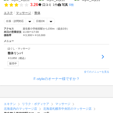
3.26
口コミ
1件
写真
8枚
エステ
マッサージ
整体
出張・訪問対応
日祝OK
アクセス
資生館小学校前駅から150m （徒歩2分）
本日の営業状況
11:00〜17:00
価格帯
￥3,300〜￥10,000
メニュー
ほぐし・マッサージ
整体リンパ
￥
3,850
（税込）
販売中
全てのメニューを見る
F-styleのオーナー様ですか？
エキテン
リラク・ボディケア
マッサージ
北海道内のマッサージ店
北海道札幌市中央区のマッサージ店