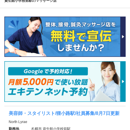
資生館小学校前駅のマッサージ店
美容師・スタイリスト/狸小路駅/社員募集/8月7日更新
North Lyrae
勤務地
札幌市 資生館小学校前駅