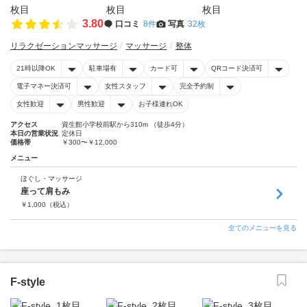
3.80
口コミ
8件
写真
32枚
リラクゼーションマッサージ
マッサージ
整体
21時以降OK
駐車場有
カード可
QRコード決済可
電子マネー決済可
女性スタッフ
完全予約制
女性歓迎
男性歓迎
お子様連れOK
アクセス
資生館小学校前駅から310m （徒歩4分）
本日の営業状況
定休日
価格帯
￥300〜￥12,000
メニュー
ほぐし・マッサージ
座って肩もみ
￥
1,000
（税込）
全てのメニューを見る
F-style