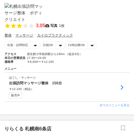
3.05
写真
1枚
整体
マッサージ
カイロプラクティック
出張・訪問対応
日祝OK
21時以降OK
アクセス
資生館小学校前駅から190m （徒歩3分）
本日の営業状況
17:30〜24:00
価格帯
￥6,600〜￥12,100
メニュー
ほぐし・マッサージ
出張訪問マッサージ整体 150分
￥
12,100
（税込）
販売中
全てのメニューを見る
りらくる 札幌南6条店