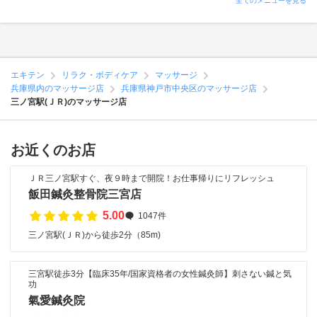
全てのメニューを見る
エキテン
リラク・ボディケア
マッサージ
兵庫県内のマッサージ店
兵庫県神戸市中央区のマッサージ店
三ノ宮駅(ＪＲ)のマッサージ店
お近くのお店
ＪＲ三ノ宮駅すぐ、夜９時まで開院！お仕事帰りにリフレッシュ
飯田鍼灸整骨院三宮店
5.00
1047件
三ノ宮駅(ＪＲ)から徒歩2分（85m)
三宮駅徒歩3分【臨床35年/国家資格者の女性鍼灸師】刺さない鍼と気
功
氣愛鍼灸院