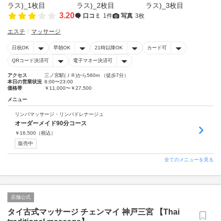
3.20
口コミ
1件
写真
3枚
エステ
マッサージ
日祝OK
早朝OK
21時以降OK
カード可
QRコード決済可
電子マネー決済可
アクセス
三ノ宮駅(ＪＲ)から560m （徒歩7分）
本日の営業状況
8:00〜23:00
価格帯
￥11,000〜￥27,500
メニュー
リンパマッサージ・リンパドレナージュ
オーダーメイド90分コース
￥
16,500
（税込）
販売中
全てのメニューを見る
店舗公式
タイ古式マッサージ チェンマイ 神戸三宮 【Thai