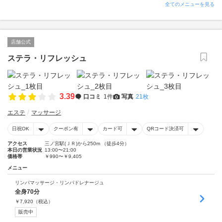
全てのメニューを見る
店舗公式
ステラ・リフレッシュ
3.39
口コミ
1件
写真
21枚
エステ
マッサージ
日祝OK
クーポン有
カード可
QRコード決済可
アクセス
三ノ宮駅(ＪＲ)から250m （徒歩4分）
本日の営業状況
13:00〜21:00
価格帯
￥990〜￥9,405
メニュー
リンパマッサージ・リンパドレナージュ
全身70分
￥
7,920
（税込）
販売中