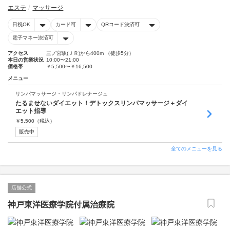
エステ
マッサージ
日祝OK
カード可
QRコード決済可
電子マネー決済可
アクセス
三ノ宮駅(ＪＲ)から400m （徒歩5分）
本日の営業状況
10:00〜21:00
価格帯
￥5,500〜￥16,500
メニュー
リンパマッサージ・リンパドレナージュ
たるませないダイエット！デトックスリンパマッサージ＋ダイ
エット指導
￥
5,500
（税込）
販売中
全てのメニューを見る
店舗公式
神戸東洋医療学院付属治療院