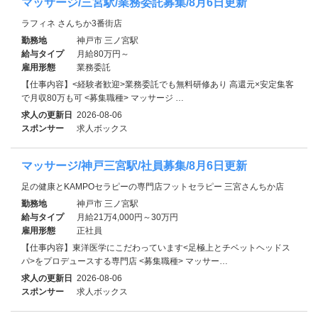
マッサージ/三宮駅/業務委託募集/8月6日更新
ラフィネ さんちか3番街店
勤務地
神戸市 三ノ宮駅
給与タイプ
月給80万円～
雇用形態
業務委託
【仕事内容】<経験者歓迎>業務委託でも無料研修あり 高還元×安定集客
で月収80万も可 <募集職種> マッサージ …
求人の更新日
2026-08-06
スポンサー
求人ボックス
マッサージ/神戸三宮駅/社員募集/8月6日更新
足の健康とKAMPOセラピーの専門店フットセラピー 三宮さんちか店
勤務地
神戸市 三ノ宮駅
給与タイプ
月給21万4,000円～30万円
雇用形態
正社員
【仕事内容】東洋医学にこだわっています<足極上とチベットヘッドス
パ>をプロデュースする専門店 <募集職種> マッサー…
求人の更新日
2026-08-06
スポンサー
求人ボックス