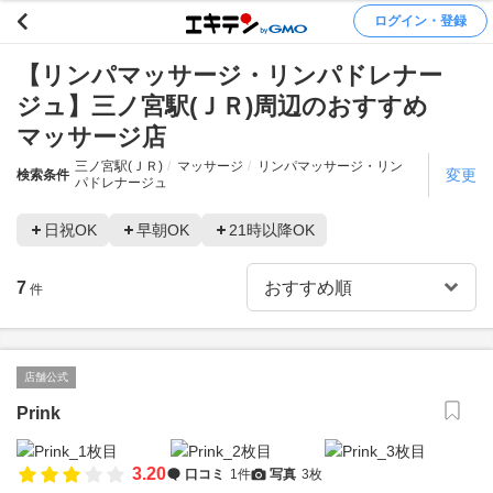
ログイン・登録
【リンパマッサージ・リンパドレナー
ジュ】三ノ宮駅(ＪＲ)周辺のおすすめ
マッサージ店
三ノ宮駅(ＪＲ)
マッサージ
リンパマッサージ・リン
変更
検索条件
パドレナージュ
日祝OK
早朝OK
21時以降OK
7
件
店舗公式
Prink
3.20
口コミ
1件
写真
3枚