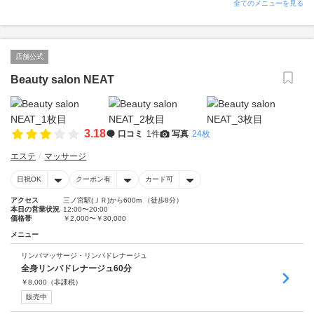
全てのメニューを見る
店舗公式
Beauty salon NEAT
3.18
口コミ
1件
写真
24枚
エステ
マッサージ
日祝OK
クーポン有
カード可
アクセス
三ノ宮駅(ＪＲ)から600m （徒歩8分）
本日の営業状況
12:00〜20:00
価格帯
￥2,000〜￥30,000
メニュー
リンパマッサージ・リンパドレナージュ
全身リンパドレナージュ60分
￥
8,000
（非課税）
販売中