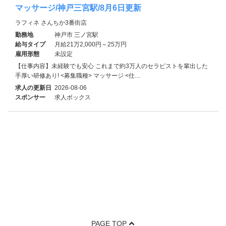
マッサージ/神戸三宮駅/8月6日更新
ラフィネ さんちか3番街店
勤務地
神戸市 三ノ宮駅
給与タイプ
月給21万2,000円～25万円
雇用形態
未設定
【仕事内容】未経験でも安心 これまで約3万人のセラピストを輩出した
手厚い研修あり! <募集職種> マッサージ <仕…
求人の更新日
2026-08-06
スポンサー
求人ボックス
PAGE TOP