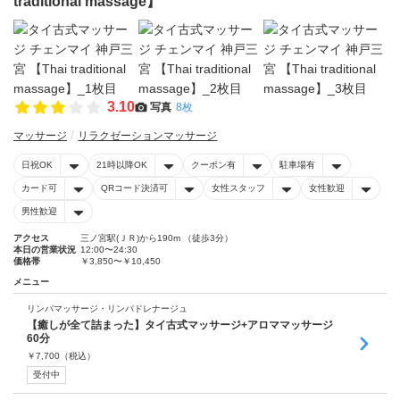
traditional massage】
3.10
写真
8枚
マッサージ
リラクゼーションマッサージ
日祝OK
21時以降OK
クーポン有
駐車場有
カード可
QRコード決済可
女性スタッフ
女性歓迎
男性歓迎
アクセス
三ノ宮駅(ＪＲ)から190m （徒歩3分）
本日の営業状況
12:00〜24:30
価格帯
￥3,850〜￥10,450
メニュー
リンパマッサージ・リンパドレナージュ
【癒しが全て詰まった】タイ古式マッサージ+アロママッサージ
60分
￥
7,700
（税込）
受付中