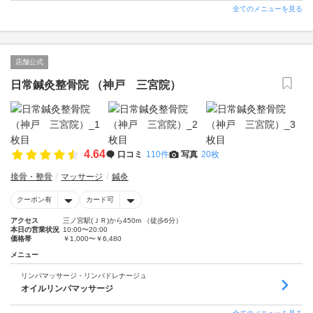
全てのメニューを見る
店舗公式
日常鍼灸整骨院 （神戸 三宮院）
4.64
口コミ
110件
写真
20枚
接骨・整骨
マッサージ
鍼灸
クーポン有
カード可
アクセス
三ノ宮駅(ＪＲ)から450m （徒歩6分）
本日の営業状況
10:00〜20:00
価格帯
￥1,000〜￥6,480
メニュー
リンパマッサージ・リンパドレナージュ
オイルリンパマッサージ