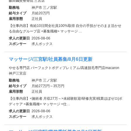
飯田鍼灸整骨院 三宮店
勤務地
神戸市 三ノ宮駅
給与タイプ
月給20万円
雇用形態
正社員
【仕事内容】有給10日間全社員100%取得 自分の手技がそのまま活かせ
る自由なグループ店 <募集職種> マッサージ …
求人の更新日
2026-08-06
スポンサー
求人ボックス
マッサージ/三宮駅/社員募集/8月6日更新
やせる専門店 パーフェクトボディプレミアム/高速脱毛専門店macaron
神戸三宮店
勤務地
神戸市 三ノ宮駅
給与タイプ
月給27万円～35万円
雇用形態
正社員
【仕事内容】<施術者 月収27万～>未経験歓迎/研修充実/残業ほぼゼロ|ボ
ディケア <募集職種> マッサージ <仕…
求人の更新日
2026-08-06
スポンサー
求人ボックス