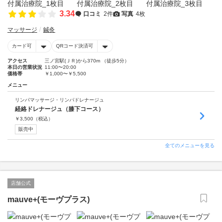
3.34
口コミ
2件
写真
4枚
マッサージ
鍼灸
カード可
QRコード決済可
アクセス
三ノ宮駅(ＪＲ)から370m （徒歩5分）
本日の営業状況
11:00〜20:00
価格帯
￥1,000〜￥5,500
メニュー
リンパマッサージ・リンパドレナージュ
経絡ドレナージュ（膝下コース）
￥
3,500
（税込）
販売中
全てのメニューを見る
店舗公式
mauve+(モーヴプラス)