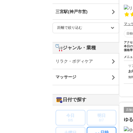
三宮駅(神戸市営)
マッ
日祝
アクセ
本日の
ジャンル・業種
価格帯
メニュ
リラク・ボディケア
リ
お
マッサージ
無
日付で探す
店舗
今日
明日
ゆ
8/6
8/7
日時
土曜日