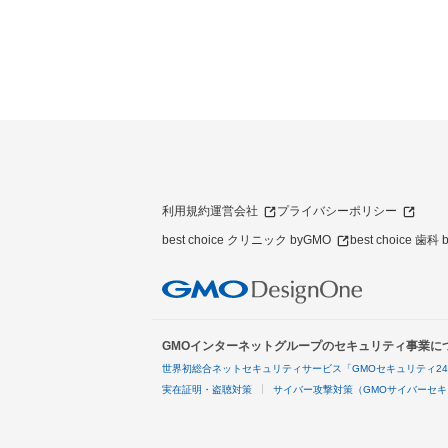
利用規約
運営会社
プライバシーポリシー
best choice クリニック byGMO
best choice 歯科
GMOインターネットグループのセキュリティ事業に
世界初総合ネットセキュリティサービス「GMOセキュリティ2
実在証明・盗聴対策
サイバー攻撃対策（GMOサイバーセキ