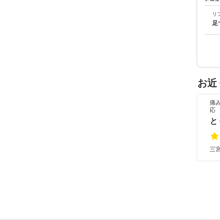
リ
足
お近
痛
応
と
三宮