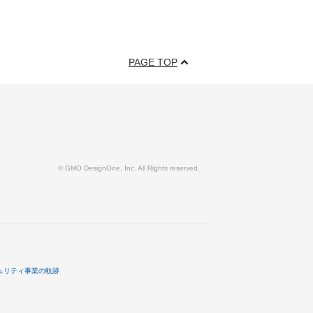
PAGE TOP
© GMO DesignOne, Inc. All Rights reserved.
ュリティ事業の軌跡