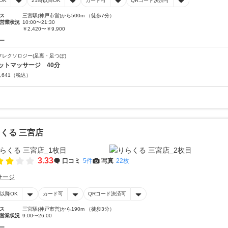
OK
21時以降OK
カード可
QRコード決済可
ス
三宮駅(神戸市営)から500m （徒歩7分）
営業状況
10:00〜21:30
￥2,420〜￥9,900
ー
フレクソロジー(足裏・足つぼ)
ットマッサージ 40分
,641
（税込）
くる 三宮店
3.33
口コミ
5件
写真
22枚
サージ
時以降OK
カード可
QRコード決済可
ス
三宮駅(神戸市営)から190m （徒歩3分）
営業状況
9:00〜26:00
ー