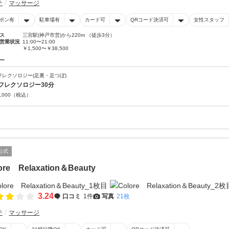
テ
マッサージ
ポン有
駐車場有
カード可
QRコード決済可
女性スタッフ
ス
三宮駅(神戸市営)から220m （徒歩3分）
営業状況
11:00〜21:00
￥1,500〜￥38,500
ー
フレクソロジー(足裏・足つぼ)
フレクソロジー30分
,000
（税込）
公式
ore Relaxation＆Beauty
3.24
口コミ
1件
写真
21枚
テ
マッサージ