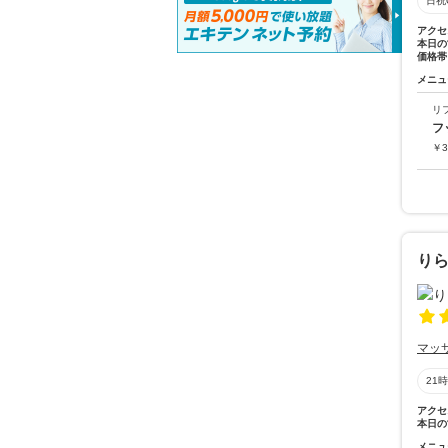
日祝
アクセ
本日の
価格帯
メニュ
リ
フ
￥
3
りら
マッ
21
アクセ
本日の
メニュ