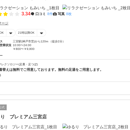
3.34
口コミ
8件
写真
8枚
サージ
OK
21時以降OK
ス
三宮駅(神戸市営)から120m （徒歩2分）
営業状況
10:00〜24:00
￥800〜￥9,800
ー
フレクソロジー(足裏・足つぼ)
着替えは無料でご用意しております。無料の足湯をご用意します。
料
公式
るり プレミアム三宮店