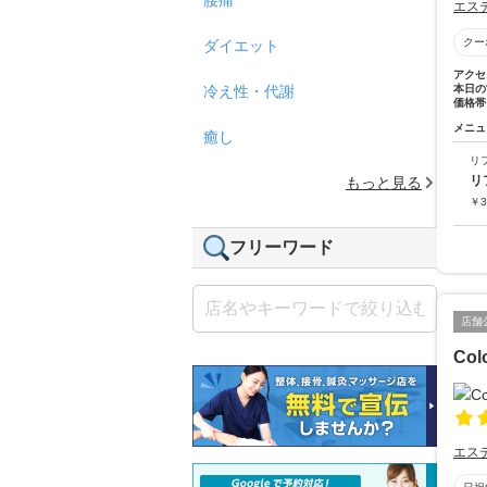
エス
クー
ダイエット
アクセ
冷え性・代謝
本日の
価格帯
メニュ
癒し
リ
リ
もっと見る
￥
3
フリーワード
店舗
Col
エス