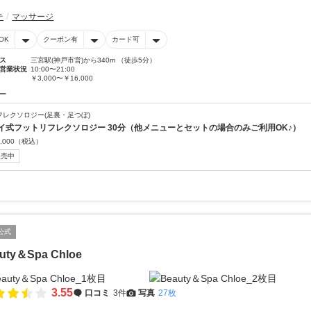
テ
マッサージ
OK
クーポン有
カード可
ス
三宮駅(神戸市営)から340m （徒歩5分）
営業状況
10:00〜21:00
￥3,000〜￥16,000
ー
フレクソロジー(足裏・足つぼ)
イ式フットリフレクソロジー 30分（他メニューとセットの場合のみご利用OK♪）
,000
（税込）
販売中
公式
uty＆Spa Chloe
3.55
口コミ
3件
写真
27枚