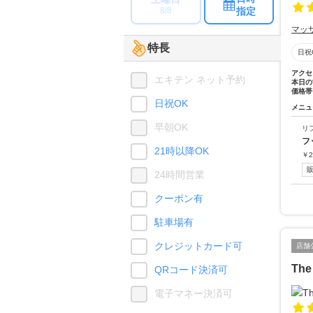
指定
8/8
マッ
特長
日祝
アクセ
エキテン ネット予約
本日の
価格帯
日祝OK
メニュ
早朝OK
リ
フ
21時以降OK
￥
2
24時間営業
クーポン有
駐車場有
クレジットカード可
店舗
The
QRコード決済可
電子マネー決済可