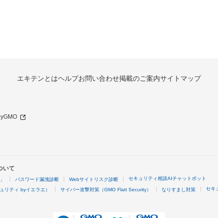
エキテンとは
ヘルプ
お問い合わせ
掲載のご案内
サイトマップ
 byGMO
ついて
セキュリティ相談AIチャットボット
4」
パスワード漏洩診断
Webサイトリスク診断
セキ
ュリティ byイエラエ）
サイバー攻撃対策（GMO Flatt Security）
なりすまし対策