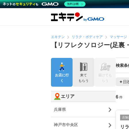
無料診断
エキテン
リラク・ボディケア
マッサージ
【リフレクソロジー(足裏
検索条
お店に行
来て
届けても
く
もらう
らう
日
エリア
6
件
兵庫県
店舗
神戸市中央区
リラ