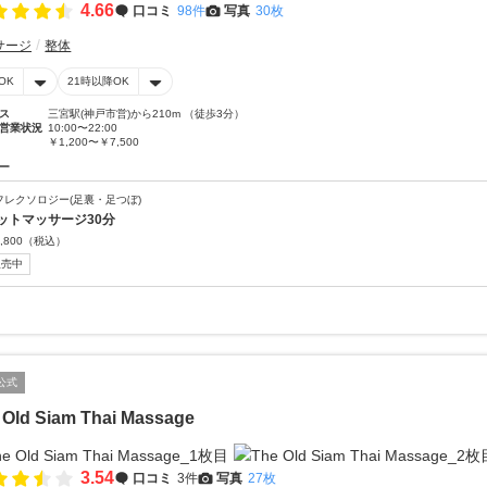
4.66
口コミ
98件
写真
30枚
サージ
整体
OK
21時以降OK
ス
三宮駅(神戸市営)から210m （徒歩3分）
営業状況
10:00〜22:00
￥1,200〜￥7,500
ー
フレクソロジー(足裏・足つぼ)
ットマッサージ30分
,800
（税込）
販売中
公式
 Old Siam Thai Massage
3.54
口コミ
3件
写真
27枚