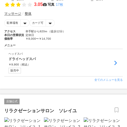
3.05
写真
17枚
マッサージ
整体
駐車場有
カード可
アクセス
幸手駅から920m （徒歩12分）
本日の営業状況
定休日
価格帯
￥8,000〜￥14,700
メニュー
ヘッドスパ
ドライヘッドスパ
￥
9,900
（税込）
販売中
全てのメニューを見る
店舗公式
リラクゼーションサロン ソレイユ