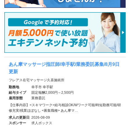
あん摩マッサージ指圧師/幸手駅/業務委託募集/8月9日
更新
フレアス在宅マッサージ久喜施術所
勤務地
幸手市 幸手駅
給与タイプ
固定報酬2,000円～2,500円
雇用形態
業務委託
【仕事内容】<スキマワーク>給与相談OK/Wワーク可能/時短勤務可能/研
修充実/残業ほぼなし <募集職種> あん摩マ…
求人の更新日
2026-08-09
スポンサー
求人ボックス