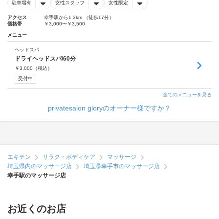
駐車場有
女性スタッフ
女性限定
アクセス
幸手駅から1.3km （徒歩17分）
価格帯
￥3,000〜￥3,500
メニュー
ヘッドスパ
ドライヘッドスパ/60分
￥
3,000
（税込）
受付中
全てのメニューを見る
privatesalon gloryのオーナー様ですか？
エキテン
リラク・ボディケア
マッサージ
埼玉県内のマッサージ店
埼玉県幸手市のマッサージ店
幸手駅のマッサージ店
お近くのお店