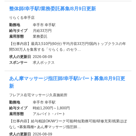
整体師/幸手駅/業務委託募集/8月9日更新
りらくる幸手店
勤務地
幸手市 幸手駅
給与タイプ
月給33万円
雇用形態
業務委託
【仕事内容】最高3,510円(60分) 平均月収33万円!国内トップクラスの年
間530万人を集客する「りらくる」のセラ…
求人の更新日
2026-08-09
スポンサー
求人ボックス
あん摩マッサージ指圧師/幸手駅/パート募集/8月9日更
新
フレアス在宅マッサージ久喜施術所
勤務地
幸手市 幸手駅
給与タイプ
時給1,200円～1,800円
雇用形態
アルバイト・パート
【仕事内容】給与相談OK/Wワーク可能/時短勤務可能/研修充実/残業ほぼ
なし <募集職種> あん摩マッサージ指圧師…
求人の更新日
2026-08-09