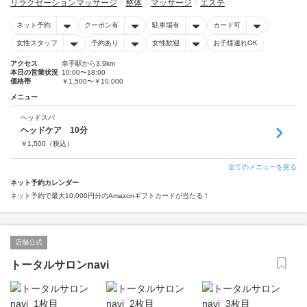
リラクゼーションマッサージ
整体
マッサージ
エステ
ネット予約
クーポン有
駐車場有
カード可
女性スタッフ
予約あり
女性歓迎
お子様連れOK
アクセス
幸手駅から3.9km
本日の営業状況
10:00〜18:00
価格帯
￥1,500〜￥10,000
メニュー
ヘッドスパ
ヘッドケア 10分
￥
1,500
（税込）
全てのメニューを見る
ネット予約カレンダー
ネット予約で最大10,000円分のAmazonギフトカードが当たる！
店舗公式
トータルサロンnavi