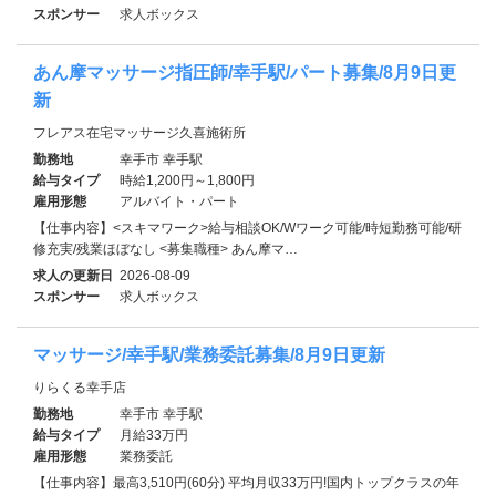
スポンサー
求人ボックス
あん摩マッサージ指圧師/幸手駅/パート募集/8月9日更
新
フレアス在宅マッサージ久喜施術所
勤務地
幸手市 幸手駅
給与タイプ
時給1,200円～1,800円
雇用形態
アルバイト・パート
【仕事内容】<スキマワーク>給与相談OK/Wワーク可能/時短勤務可能/研
修充実/残業ほぼなし <募集職種> あん摩マ…
求人の更新日
2026-08-09
スポンサー
求人ボックス
マッサージ/幸手駅/業務委託募集/8月9日更新
りらくる幸手店
勤務地
幸手市 幸手駅
給与タイプ
月給33万円
雇用形態
業務委託
【仕事内容】最高3,510円(60分) 平均月収33万円!国内トップクラスの年