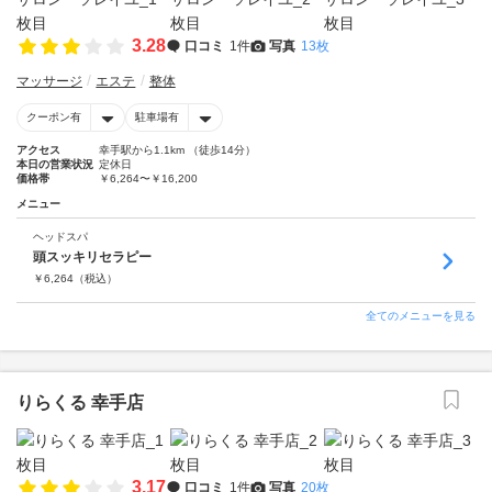
3.28
口コミ
1件
写真
13枚
マッサージ
エステ
整体
クーポン有
駐車場有
アクセス
幸手駅から1.1km （徒歩14分）
本日の営業状況
定休日
価格帯
￥6,264〜￥16,200
メニュー
ヘッドスパ
頭スッキリセラピー
￥
6,264
（税込）
全てのメニューを見る
りらくる 幸手店
3.17
口コミ
1件
写真
20枚