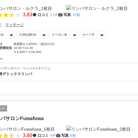
3.83
口コミ
11件
写真
10枚
テ
マッサージ
OK
21時以降OK
クーポン有
カード可
ス
桜坂駅から820m （徒歩11分）
営業状況
10:00〜21:30
￥3,000〜￥19,000
ー
ンパマッサージ・リンパドレナージュ
身デトックスリンパ
公式
パサロンFuwafuwa
3.60
口コミ
4件
写真
8枚