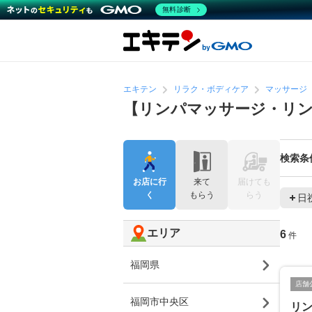
無料診断
エキテン
リラク・ボディケア
マッサージ
【リンパマッサージ・リ
検索条
お店に行
来て
届けても
く
もらう
らう
日
エリア
6
件
福岡県
店舗
福岡市中央区
リ