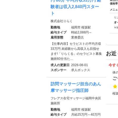
円 60分 平均月収33万円 経
本日の
価格帯
験者は収入2,840円スター
メニュ
ト
リ
株式会社りらく
オ
勤務地
福岡市 桜坂駅
￥
9
給与タイプ
時給2,088円～
雇用形態
業務委託
【仕事内容】セラピストの平均月収
33万円 未経験から高収入も目指せ
お近
ます!「りらくる」のセラピスト募集
施術60分当た…
今す
求人の更新日
2026-08-01
スポンサー
求人ボックス
体
ご
訪問マッサージ担当のあん
摩マッサージ指圧師
桜坂
フレアス在宅マッサージ福岡中央区
施術所
勤務地
福岡市 桜坂駅
給与タイプ
月給25万円～40万円