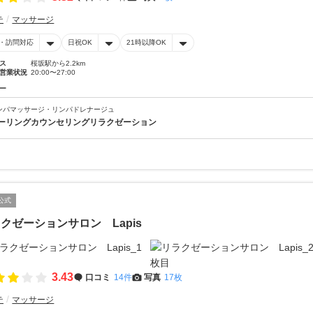
テ
マッサージ
・訪問対応
日祝OK
21時以降OK
ス
桜坂駅から2.2km
営業状況
20:00〜27:00
ー
ンパマッサージ・リンパドレナージュ
ーリングカウンセリングリラクゼーション
公式
クゼーションサロン Lapis
3.43
口コミ
14件
写真
17枚
テ
マッサージ