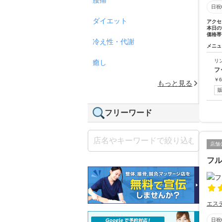
日祝
ダイエット
アクセ
本日の
価格帯
冷え性・代謝
メニュ
リ
癒し
フ
￥
6
もっと見る
フリーワード
店舗
フル
エス
日祝