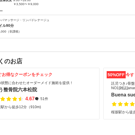
営業状況
9:00〜18:00
￥3,500〜￥9,000
ー
ンパマッサージ・リンパドレナージュ
イル90分
,000
（非課税）
くのお店
ぐお得なクーポンをチェック
50%OFF
今す
の状態に合わせたオーダーメイド施術を提供！
託児つき♪骨盤
NO1[雑誌]a
う整骨院六本松院
Buena s
4.67
51件
駅から徒歩12分（910m)
桜坂駅から徒歩3