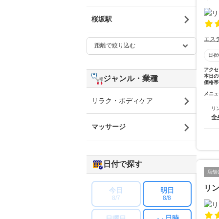
桜坂駅
エス
日祝
アクセ
本日の
ジャンル・業種
価格帯
メニュ
リラク・ボディケア
リ
全
マッサージ
日付で探す
店舗
リン
今日
明日
8/7
8/8
日時
日曜日