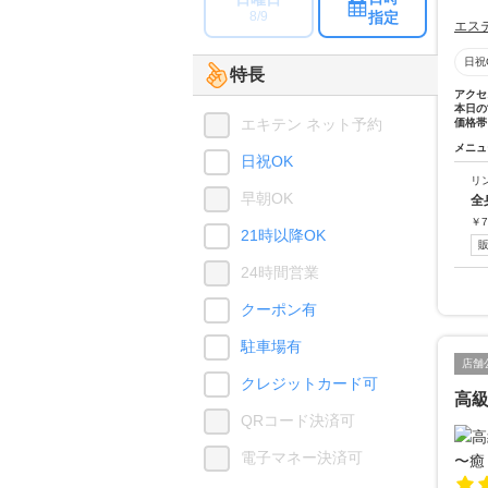
指定
8/9
エス
日祝
特長
アクセ
本日の
エキテン ネット予約
価格帯
メニュ
日祝OK
リ
早朝OK
全
￥
7
21時以降OK
24時間営業
クーポン有
駐車場有
店舗
クレジットカード可
高級
QRコード決済可
電子マネー決済可