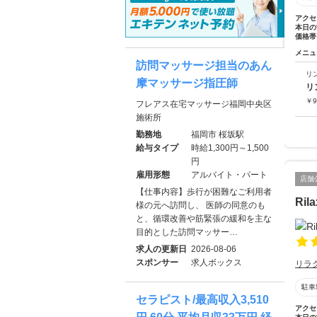
アクセ
本日の
価格帯
メニュ
訪問マッサージ担当のあん
リ
摩マッサージ指圧師
リ
￥
9
フレアス在宅マッサージ福岡中央区
施術所
勤務地
福岡市 桜坂駅
給与タイプ
時給1,300円～1,500
円
雇用形態
アルバイト・パート
店舗
【仕事内容】歩行が困難なご利用者
Ril
様の元へ訪問し、 医師の同意のも
と、循環改善や筋緊張の緩和を主な
目的とした訪問マッサー…
求人の更新日
2026-08-06
スポンサー
求人ボックス
リラ
駐車
セラピスト/最高収入3,510
アクセ