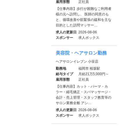
雇用形態
正社員
【仕事内容】歩行が困難なご利用者
様の元へ訪問し、 医師の同意のも
と、循環改善や筋緊張の緩和を主な
目的とした訪問マッサー…
求人の更新日
2026-08-06
スポンサー
求人ボックス
美容院・ヘアサロン勤務
ヘアサロンイレブン 小笹店
勤務地
福岡市 桜坂駅
給与タイプ
月給21万5,000円～
雇用形態
正社員
【仕事内容】カット・パーマ・カ
ラー・縮毛矯正・スパマッサージ・
会計・売上管理・スタッフ教育等の
サロン業務全般 アシ…
求人の更新日
2026-08-06
スポンサー
求人ボックス