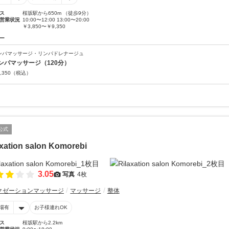
ス
桜坂駅から650m （徒歩9分）
営業状況
10:00〜12:00 13:00〜20:00
￥3,850〜￥9,350
ー
ンパマッサージ・リンパドレナージュ
ンパマッサージ（120分）
,350
（税込）
公式
axation salon Komorebi
3.05
写真
4枚
クゼーションマッサージ
マッサージ
整体
場有
お子様連れOK
ス
桜坂駅から2.2km