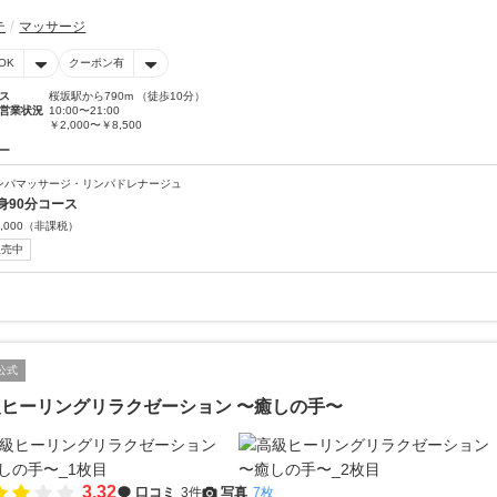
テ
マッサージ
OK
クーポン有
ス
桜坂駅から790m （徒歩10分）
営業状況
10:00〜21:00
￥2,000〜￥8,500
ー
ンパマッサージ・リンパドレナージュ
身90分コース
,000
（非課税）
販売中
公式
ヒーリングリラクゼーション 〜癒しの手〜
3.32
口コミ
3件
写真
7枚