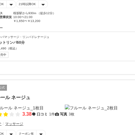
OK
21時以降OK
ス
桜坂駅から930m （徒歩12分）
営業状況
10:00〜21:00
￥1,650〜￥13,200
ー
ンパマッサージ・リンパドレナージュ
ットリンパ60分
,490
（税込）
販売中
公式
ール ネージュ
3.38
口コミ
1件
写真
3枚
テ
マッサージ
OK
クーポン有