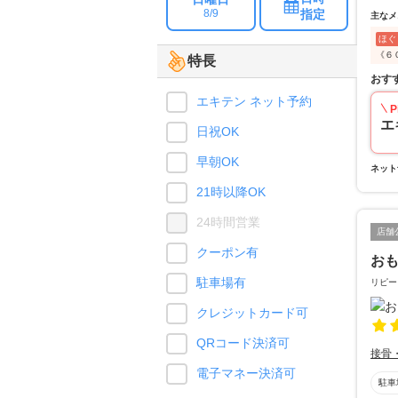
指定
8/9
主なメ
ほぐ
《６
特長
おす
エキテン ネット予約
P
エ
日祝OK
早朝OK
ネット
21時以降OK
24時間営業
店舗
クーポン有
お
駐車場有
リピー
クレジットカード可
QRコード決済可
接骨
電子マネー決済可
駐車