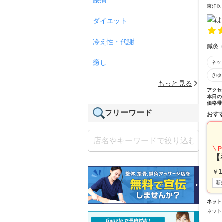
東洋医
ダイエット
冷え性・代謝
鍼灸
癒し
ネッ
きゆ
もっと見る
アクセ
本日の
価格帯
フリーワード
おす
P
【
1
￥
新
ネット
ネット