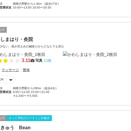
ス
相模大野駅から1.3km （徒歩17分）
営業状況
10:00〜13:00 16:00〜20:30
公式
わしまはり・灸院
少ない、熱さ控えめの鍼灸だからどなたでも安心
3.11
写真
11枚
マッサージ
整体
OK
ス
相模大野駅から280m （徒歩4分）
営業状況
9:00〜12:00 15:00〜21:00
￥2,200〜￥5,500
公式
ネット予約スピードくじ対象店
きゅう Bean