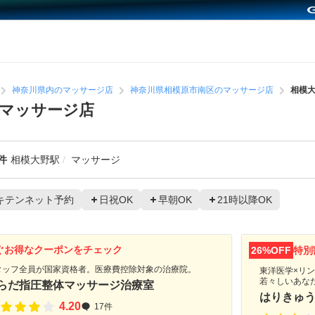
神奈川県内のマッサージ店
神奈川県相模原市南区のマッサージ店
相模
マッサージ店
件
相模大野駅
マッサージ
キテンネット予約
日祝OK
早朝OK
21時以降OK
ぐお得なクーポンをチェック
26%OFF
特別
タッフ全員が国家資格者。医療費控除対象の治療院。
東洋医学×リ
若々しいあな
らだ指圧整体マッサージ治療室
はりきゅう
4.20
17件