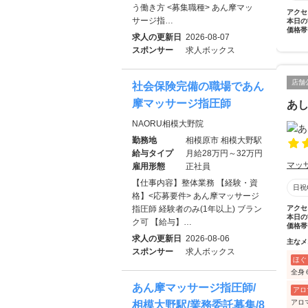
う働き方 <募集職種> あん摩マッ
アクセ
サージ指…
本日の
価格帯
求人の更新日
2026-08-07
スポンサー
求人ボックス
店舗
社会保険完備の職場であん
摩マッサージ指圧師
あ
NAORU相模大野院
勤務地
相模原市 相模大野駅
給与タイプ
月給28万円～32万円
マッ
雇用形態
正社員
【仕事内容】整体業務 【経験・資
日祝
格】<応募要件> あん摩マッサージ
指圧師 経験者のみ(1年以上) ブラン
アクセ
本日の
ク可 【給与】…
価格帯
求人の更新日
2026-08-06
主なメ
スポンサー
求人ボックス
ほぐ
全身
あん摩マッサージ指圧師/
アロ
アロ
相模大野駅/業務委託募集/8