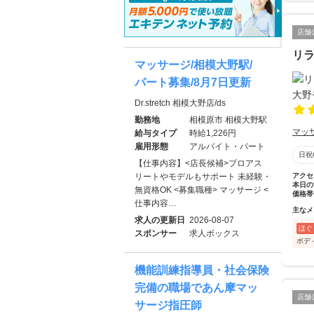
店舗
リラ
マッサージ/相模大野駅/
パート募集/8月7日更新
Dr.stretch 相模大野店/ds
勤務地
相模原市 相模大野駅
マッ
給与タイプ
時給1,226円
雇用形態
アルバイト・パート
日祝
【仕事内容】<店長候補>プロアス
リートやモデルもサポート 未経験・
アクセ
本日の
無資格OK <募集職種> マッサージ <
価格帯
仕事内容…
主なメ
求人の更新日
2026-08-07
ほぐ
スポンサー
求人ボックス
ボデ
機能訓練指導員・社会保険
完備の職場であん摩マッ
店舗
サージ指圧師