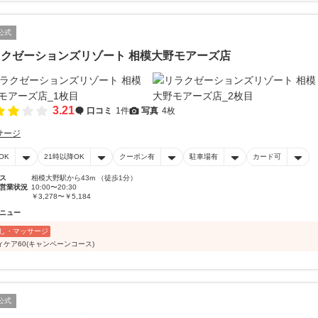
公式
クゼーションズリゾート 相模大野モアーズ店
3.21
口コミ
1件
写真
4枚
サージ
OK
21時以降OK
クーポン有
駐車場有
カード可
ス
相模大野駅から43m （徒歩1分）
営業状況
10:00〜20:30
￥3,278〜￥5,184
ニュー
し・マッサージ
ィケア60(キャンペーンコース)
公式