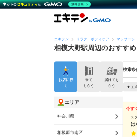
無料診断
エキテン
リラク・ボディケア
マッサージ
相模大野駅周辺のおすすめ
検索条
お店に行
来て
届けても
く
もらう
らう
エ
エリア
今す
神奈川県
ス
は
相模原市南区