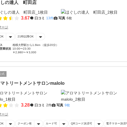
ぐしの達人 町田店
3.67
口コミ
13件
写真
6枚
サージ
OK
21時以降OK
ス
相模大野駅から1.6km （徒歩20分）
営業状況
10:00〜23:30
￥2,980〜￥3,000
公式
マトリートメントサロンmalolo
3.28
口コミ
2件
写真
9枚
サージ
OK
クーポン有
カード可
QRコード決済可
電子マネー決済