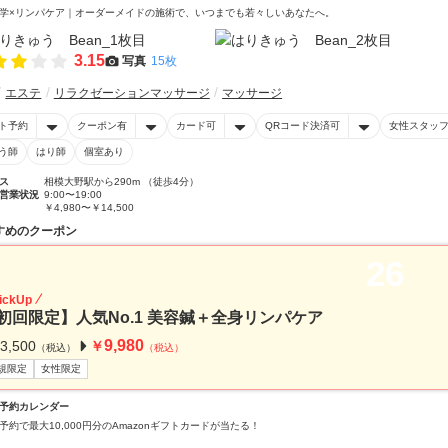
学×リンパケア｜オーダーメイドの施術で、いつまでも若々しいあなたへ。
3.15
写真
15枚
エステ
リラクゼーションマッサージ
マッサージ
ト予約
クーポン有
カード可
QRコード決済可
女性スタッ
う師
はり師
個室あり
ス
相模大野駅から290m （徒歩4分）
営業状況
9:00〜19:00
￥4,980〜￥14,500
すめのクーポン
26
ickUp
初回限定】人気No.1 美容鍼＋全身リンパケア
9,980
3,500
￥
（税込）
（税込）
規限定
女性限定
予約カレンダー
予約で最大10,000円分のAmazonギフトカードが当たる！