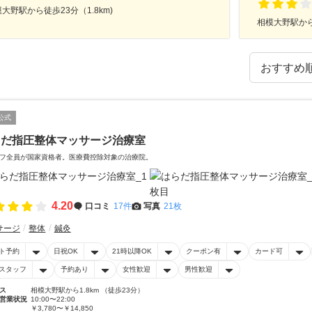
大野駅から徒歩23分（1.8km)
相模大野駅から
公式
らだ指圧整体マッサージ治療室
フ全員が国家資格者。医療費控除対象の治療院。
4.20
口コミ
17件
写真
21枚
サージ
整体
鍼灸
ト予約
日祝OK
21時以降OK
クーポン有
カード可
スタッフ
予約あり
女性歓迎
男性歓迎
ス
相模大野駅から1.8km （徒歩23分）
営業状況
10:00〜22:00
￥3,780〜￥14,850