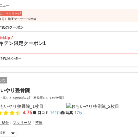
ニュー
し・マッサージ
０分》指圧マッサージ/整体
すめのクーポン
ickUp
キテン限定クーポン1
予約カレンダー
公式
もいやり整骨院
ト率９５％は信頼の証、相模原ＮＯ１の整骨院
4.75
口コミ
162件
写真
17枚
・整骨
マッサージ
整体
場有