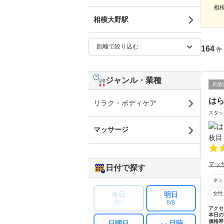
相模
相模大野駅
164
件
ジャンル・業種
店舗
は
リラク・ボディケア
スタッ
マッサージ
マッ
日付で探す
ネッ
今日
明日
女性
8/7
8/8
アクセ
本日の
価格帯
日時
日曜日