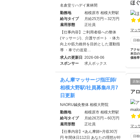
ほ
名倉堂リハデイ東林間
勤務地
相模原市 相模大野駅
給与タイプ
月給25万円～32万円
雇用形態
正社員
マッ
【仕事内容】ご利用者様への整体
(マッサージ)、介護サポート ・体力
日祝
向上や筋力維持を目的とした運動指
導 ・車での送迎…
アクセ
本日の
求人の更新日
2026-08-06
価格帯
スポンサー
求人ボックス
あん摩マッサージ指圧師/
店舗
相模大野駅/社員募集/8月7
アロ
日更新
NAORU鍼灸整体 相模大野院
勤務地
相模原市 相模大野駅
給与タイプ
月給26万円～60万円
雇用形態
正社員
マッ
【仕事内容】<あん摩師>月収30万
日祝
円 年間休日112日 あなたの理想が叶