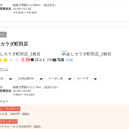
ス
相模大野駅から560m （徒歩8分）
営業状況
10:00〜21:00
￥8,000〜￥8,400
公式
しカラダ町田店
3.39
口コミ
2件
写真
10枚
サージ
OK
21時以降OK
クーポン有
カード可
ス
相模大野駅から1.7km （徒歩21分）
営業状況
10:00〜23:00
￥864〜￥8,424
ニュー
し・マッサージ
６０分 2900円（税抜）
ママッサージ
マテラピー６０分3900円（税抜）