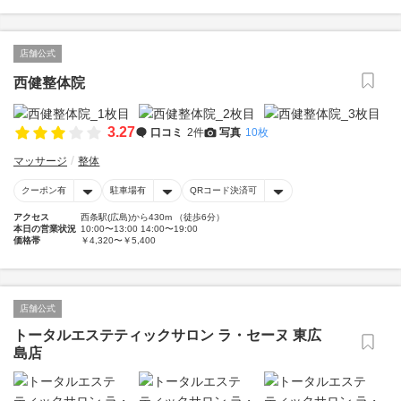
店舗公式
西健整体院
3.27
口コミ
2件
写真
10枚
マッサージ
整体
クーポン有
駐車場有
QRコード決済可
アクセス
西条駅(広島)から430m （徒歩6分）
本日の営業状況
10:00〜13:00 14:00〜19:00
価格帯
￥4,320〜￥5,400
店舗公式
トータルエステティックサロン ラ・セーヌ 東広
島店