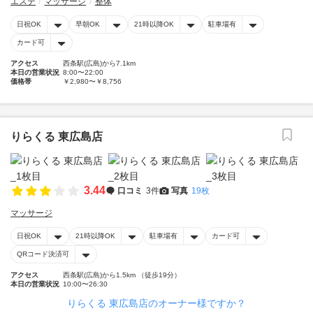
エステ
マッサージ
整体
日祝OK
早朝OK
21時以降OK
駐車場有
カード可
アクセス
西条駅(広島)から7.1km
本日の営業状況
8:00〜22:00
価格帯
￥2,980〜￥8,756
りらくる 東広島店
3.44
口コミ
3件
写真
19枚
マッサージ
日祝OK
21時以降OK
駐車場有
カード可
QRコード決済可
アクセス
西条駅(広島)から1.5km （徒歩19分）
本日の営業状況
10:00〜26:30
りらくる 東広島店のオーナー様ですか？