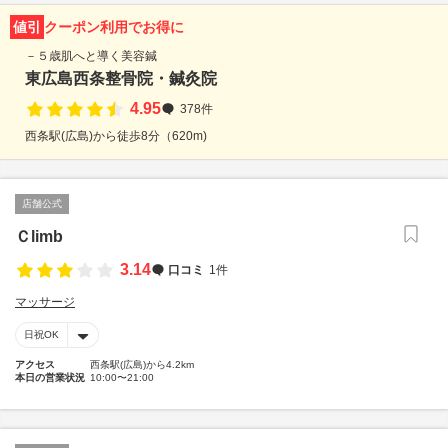
値引
クーポン利用でお得に
－５歳肌へと導く美容鍼
東広島西条整骨院・鍼灸院
4.95
378件
西条駅(広島)から徒歩8分（620m)
店舗公式
Ｃlimb
3.14
口コミ
1件
マッサージ
日祝OK
アクセス
西条駅(広島)から4.2km
本日の営業状況
10:00〜21:00