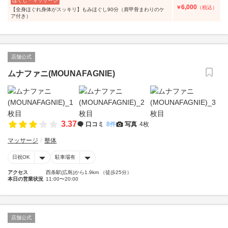
ほぐし・マッサージ
6,000
￥
（税込）
【全身ほぐれ身体がスッキリ】もみほぐし90分（肩甲骨まわりのケ
ア付き）
店舗公式
ムナファニ(MOUNAFAGNIE)
3.37
口コミ
8件
写真
4枚
マッサージ
整体
日祝OK
駐車場有
アクセス
西条駅(広島)から1.9km （徒歩25分）
本日の営業状況
11:00〜20:00
店舗公式