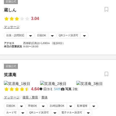
店舗公式
蔵しん
3.04
マッサージ
出張・訪問対応
日祝OK
QRコード決済可
アクセス
西条駅(広島)から690m （徒歩9分）
本日の営業状況
9:00〜19:00
店舗公式
笑凛庵
4.64
口コミ
54件
写真
2枚
マッサージ
接骨・整骨
整体
日祝OK
早朝OK
21時以降OK
駐車場有
カード可
QRコード決済可
電子マネー決済可