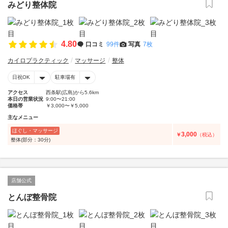
みどり整体院
4.80
口コミ
99件
写真
7枚
カイロプラクティック
マッサージ
整体
日祝OK
駐車場有
アクセス
西条駅(広島)から5.6km
本日の営業状況
9:00〜21:00
価格帯
￥3,000〜￥5,000
主なメニュー
ほぐし・マッサージ
3,000
￥
（税込）
整体(部分：30分)
店舗公式
とんぼ整骨院