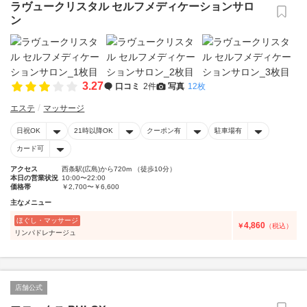
ラヴュークリスタル セルフメディケーションサロ
ン
3.27
口コミ
2件
写真
12枚
エステ
マッサージ
日祝OK
21時以降OK
クーポン有
駐車場有
カード可
アクセス
西条駅(広島)から720m （徒歩10分）
本日の営業状況
10:00〜22:00
価格帯
￥2,700〜￥6,600
主なメニュー
ほぐし・マッサージ
4,860
￥
（税込）
リンパドレナージュ
店舗公式