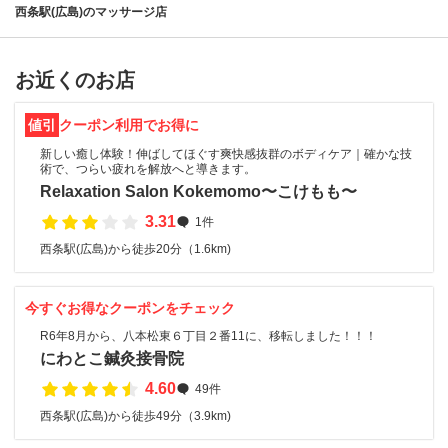
西条駅(広島)のマッサージ店
お近くのお店
値引
クーポン利用でお得に
新しい癒し体験！伸ばしてほぐす爽快感抜群のボディケア｜確かな技
術で、つらい疲れを解放へと導きます。
Relaxation Salon Kokemomo〜こけもも〜
3.31
1件
西条駅(広島)から徒歩20分（1.6km)
今すぐお得なクーポンをチェック
R6年8月から、八本松東６丁目２番11に、移転しました！！！
にわとこ鍼灸接骨院
4.60
49件
西条駅(広島)から徒歩49分（3.9km)