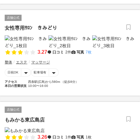
店舗公式
女性専用ｻﾛﾝ きみどり
3.27
口コミ
2件
写真
7枚
整体
エステ
マッサージ
日祝OK
駐車場有
アクセス
西条駅(広島)から580m （徒歩8分）
本日の営業状況
10:00〜16:00
店舗公式
もみかる東広島店
3.26
口コミ
1件
写真
1枚