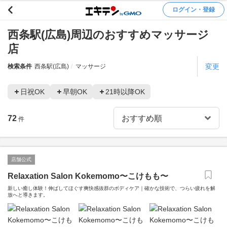
ログイン・登録
西条駅(広島)周辺のおすすめマッサージ
店
変更
検索条件
西条駅(広島)
マッサージ
日祝OK
早朝OK
21時以降OK
72
件
店舗公式
Relaxation Salon Kokemomo〜こけもも〜
新しい癒し体験！伸ばしてほぐす爽快感抜群のボディケア｜確かな技術で、つらい疲れを解
放へと導きます。