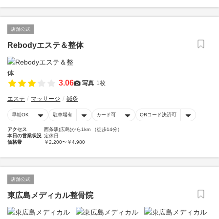
店舗公式
Rebodyエステ＆整体
3.06
写真
1枚
エステ
マッサージ
鍼灸
早朝OK
駐車場有
カード可
QRコード決済可
アクセス
西条駅(広島)から1km （徒歩14分）
本日の営業状況
定休日
価格帯
￥2,200〜￥4,980
店舗公式
東広島メディカル整骨院