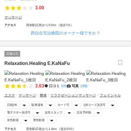
3.00
マッサージ
アクセス
西条駅(広島)から510m （徒歩7分）
西信在宅治療院のオーナー様ですか？
店舗公式
Relaxation.Healing E.KaNaFu
3.63
口コミ
5件
写真
18枚
エステ
マッサージ
整体
リラクゼーションマッサージ
フェイシャル
日祝OK
駐車場有
カード可
QRコード決済可
電子マネー決済可
女性スタッフ
完全予約制
女性歓迎
男性歓迎
アクセス
西条駅(広島)から1.9km （徒歩25分）