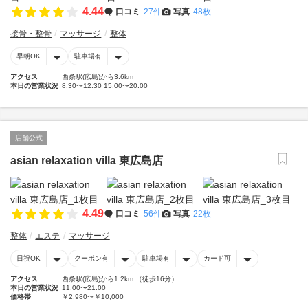
4.44
口コミ
27件
写真
48枚
接骨・整骨
マッサージ
整体
早朝OK
駐車場有
アクセス
西条駅(広島)から3.6km
本日の営業状況
8:30〜12:30 15:00〜20:00
店舗公式
asian relaxation villa 東広島店
4.49
口コミ
56件
写真
22枚
整体
エステ
マッサージ
日祝OK
クーポン有
駐車場有
カード可
アクセス
西条駅(広島)から1.2km （徒歩16分）
本日の営業状況
11:00〜21:00
価格帯
￥2,980〜￥10,000