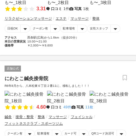
3.31
口コミ
1件
写真
1枚
リラクゼーションマッサージ
エステ
マッサージ
整体
日祝OK
クーポン有
駐車場有
女性スタッフ
アクセス
西条駅(広島)から1.6km （徒歩20分）
本日の営業状況
10:00〜21:00
価格帯
￥2,000〜￥9,600
店舗公式
にわとこ鍼灸接骨院
R6年8月から、八本松東６丁目２番11に、移転しました！！！
4.60
口コミ
49件
写真
11枚
鍼灸
接骨・整骨
整体
マッサージ
フェイシャル
フィットネスクラブ・スポーツジム
クーポン有
駐車場有
カード可
QRコード決済可