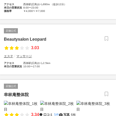
アクセス
西条駅(広島)から890m （徒歩12分）
本日の営業状況
8:00〜23:00
価格帯
￥4,000〜￥7,000
店舗公式
Beautysalon Leopard
3.03
エステ
マッサージ
アクセス
西条駅(広島)から2.5km
本日の営業状況
10:00〜17:00
店舗公式
幸林庵整体院
3.34
口コミ
5件
写真
6枚