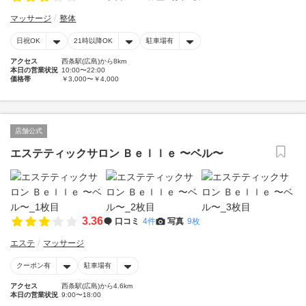
マッサージ
整体
日祝OK
21時以降OK
駐車場有
アクセス
西条駅(広島)から8km
本日の営業状況
10:00〜22:00
価格帯
￥3,000〜￥4,000
店舗公式
エステティックサロン Ｂｅｌｌｅ 〜ベル〜
3.36
口コミ
4件
写真
9枚
エステ
マッサージ
クーポン有
駐車場有
アクセス
西条駅(広島)から4.6km
本日の営業状況
9:00〜18:00