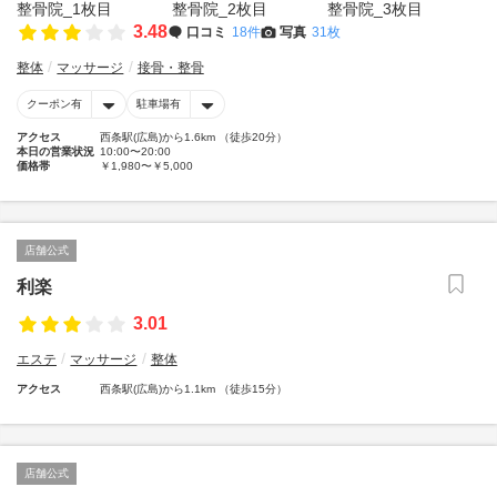
3.48
口コミ
18件
写真
31枚
整体
マッサージ
接骨・整骨
クーポン有
駐車場有
アクセス
西条駅(広島)から1.6km （徒歩20分）
本日の営業状況
10:00〜20:00
価格帯
￥1,980〜￥5,000
店舗公式
利楽
3.01
エステ
マッサージ
整体
アクセス
西条駅(広島)から1.1km （徒歩15分）
店舗公式