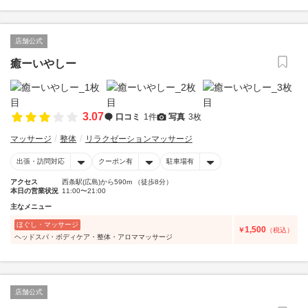
店舗公式
癒ーいやしー
3.07
口コミ
1件
写真
3枚
マッサージ
整体
リラクゼーションマッサージ
出張・訪問対応
クーポン有
駐車場有
アクセス
西条駅(広島)から590m （徒歩8分）
本日の営業状況
11:00〜21:00
主なメニュー
ほぐし・マッサージ
1,500
￥
（税込）
ヘッドスパ・ボディケア・整体・アロママッサージ
店舗公式