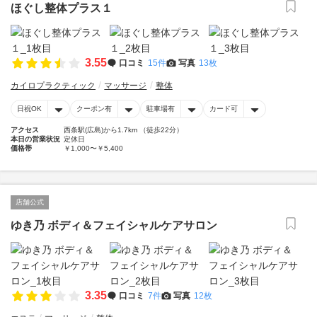
ほぐし整体プラス１
3.55
口コミ
15件
写真
13枚
カイロプラクティック
マッサージ
整体
日祝OK
クーポン有
駐車場有
カード可
アクセス
西条駅(広島)から1.7km （徒歩22分）
本日の営業状況
定休日
価格帯
￥1,000〜￥5,400
店舗公式
ゆき乃 ボディ＆フェイシャルケアサロン
3.35
口コミ
7件
写真
12枚