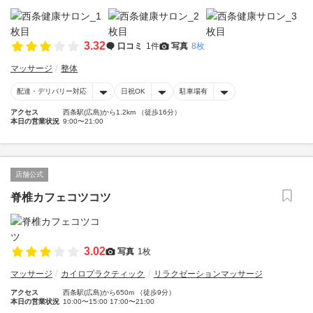
3.32
口コミ
1件
写真
8枚
マッサージ
整体
配達・デリバリー対応
日祝OK
駐車場有
アクセス
西条駅(広島)から1.2km （徒歩16分）
本日の営業状況
9:00〜21:00
店舗公式
脊椎カフェコツコツ
3.02
写真
1枚
マッサージ
カイロプラクティック
リラクゼーションマッサージ
アクセス
西条駅(広島)から650m （徒歩9分）
本日の営業状況
10:00〜15:00 17:00〜21:00