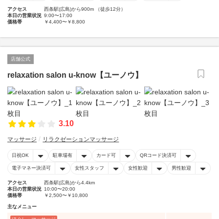
アクセス
西条駅(広島)から900m （徒歩12分）
本日の営業状況
9:00〜17:00
価格帯
￥4,400〜￥8,800
店舗公式
relaxation salon u-know【ユーノウ】
3.10
マッサージ
リラクゼーションマッサージ
日祝OK
駐車場有
カード可
QRコード決済可
電子マネー決済可
女性スタッフ
女性歓迎
男性歓迎
アクセス
西条駅(広島)から4.4km
本日の営業状況
10:00〜20:00
価格帯
￥2,500〜￥10,800
主なメニュー