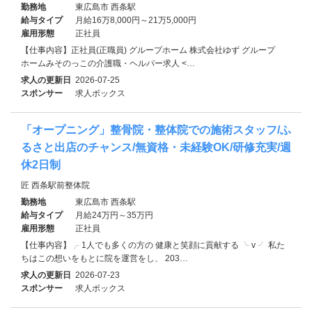
勤務地
東広島市 西条駅
給与タイプ
月給16万8,000円～21万5,000円
雇用形態
正社員
【仕事内容】正社員(正職員) グループホーム 株式会社ゆず グループ
ホームみそのっこの介護職・ヘルパー求人 <…
求人の更新日
2026-07-25
スポンサー
求人ボックス
「オープニング」整骨院・整体院での施術スタッフ/ふ
るさと出店のチャンス/無資格・未経験OK/研修充実/週
休2日制
匠 西条駅前整体院
勤務地
東広島市 西条駅
給与タイプ
月給24万円～35万円
雇用形態
正社員
【仕事内容】╭ 1人でも多くの方の 健康と笑顔に貢献する ╰ v ╯ 私た
ちはこの想いをもとに院を運営をし、 203…
求人の更新日
2026-07-23
スポンサー
求人ボックス