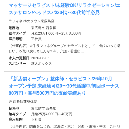
マッサージセラピスト/未経験OK/リラクゼーション/エ
ステサロン/ヘッドスパ/20代～30代前半必見
ラフィネ ゆめタウン東広島店
勤務地
東広島市 西条駅
給与タイプ
月給23万1,000円～25万3,000円
雇用形態
正社員
【仕事内容】大手ラフィネグループのセラピストとして 「働くのって楽
しい」を取り戻しませんか? 今、介護・看護出…
求人の更新日
2026-08-05
スポンサー
求人ボックス
「新店舗オープン」整体師・セラピスト/26年10月
オープン予定 未経験可/20〜30代活躍中/初回ボーナス
80万円・賞与500万円の支給実績あり
匠 西条駅前整体院
勤務地
東広島市 西条駅
給与タイプ
月給25万4,000円～40万円
雇用形態
正社員
【仕事内容】関東をはじめ、北海道・東北・関西 ・東海・中国・九州地