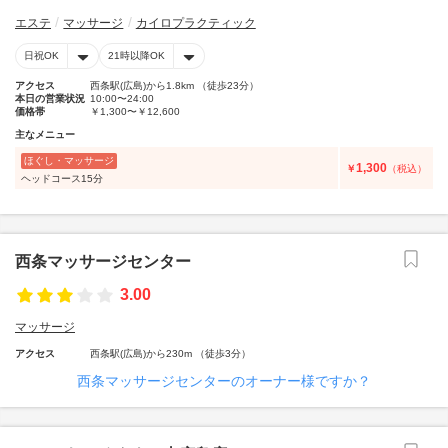
エステ
マッサージ
カイロプラクティック
日祝OK
21時以降OK
アクセス
西条駅(広島)から1.8km （徒歩23分）
本日の営業状況
10:00〜24:00
価格帯
￥1,300〜￥12,600
主なメニュー
ほぐし・マッサージ
1,300
￥
（税込）
ヘッドコース15分
西条マッサージセンター
3.00
マッサージ
アクセス
西条駅(広島)から230m （徒歩3分）
西条マッサージセンターのオーナー様ですか？