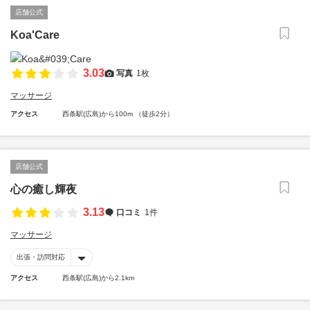
店舗公式
Koa'Care
3.03
写真
1枚
マッサージ
アクセス
西条駅(広島)から100m （徒歩2分）
店舗公式
心の癒し輝夜
3.13
口コミ
1件
マッサージ
出張・訪問対応
アクセス
西条駅(広島)から2.1km