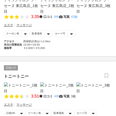
3.35
口コミ
8件
写真
43枚
エステ
マッサージ
クーポン有
駐車場有
カード可
アクセス
西条駅(広島)から2.6km
本日の営業状況
10:00〜19:00
価格帯
￥3,000〜￥5,000
店舗公式
トニートニー
3.51
口コミ
4件
写真
3枚
エステ
マッサージ
日祝OK
クーポン有
駐車場有
カード可