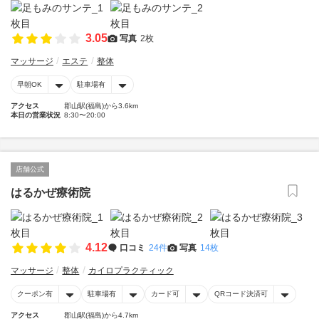
3.05
写真
2枚
マッサージ
エステ
整体
早朝OK
駐車場有
アクセス
郡山駅(福島)から3.6km
本日の営業状況
8:30〜20:00
店舗公式
はるかぜ療術院
4.12
口コミ
24件
写真
14枚
マッサージ
整体
カイロプラクティック
クーポン有
駐車場有
カード可
QRコード決済可
アクセス
郡山駅(福島)から4.7km