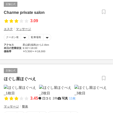
店舗公式
Charme private salon
3.09
エステ
マッサージ
クーポン有
駐車場有
アクセス
郡山駅(福島)から2.4km
本日の営業状況
9:30〜18:00
価格帯
￥5,500〜￥18,000
店舗公式
ほぐし屋ほぐべえ
3.45
口コミ
2件
写真
11枚
マッサージ
整体