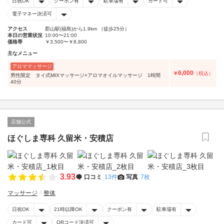
日祝OK
クーポン有
駐車場有
カード可
電子マネー決済可
アクセス
郡山駅(福島)から1.9km （徒歩25分）
本日の営業状況
10:00〜21:00
価格帯
￥3,500〜￥8,800
主なメニュー
アロママッサージ
6,000
￥
（税込）
男性限定 タイ式MIXマッサージ+アロマオイルマッサージ 1時間
40分
店舗公式
ほぐしま専科 久留米・安積店
3.93
口コミ
13件
写真
7枚
マッサージ
整体
日祝OK
21時以降OK
クーポン有
駐車場有
カード可
QRコード決済可