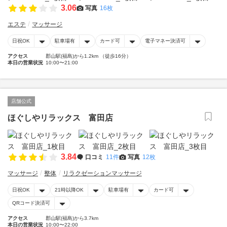
3.06
写真
16枚
エステ
マッサージ
日祝OK
駐車場有
カード可
電子マネー決済可
アクセス
郡山駅(福島)から1.2km （徒歩16分）
本日の営業状況
10:00〜21:00
店舗公式
ほぐしやリラックス 富田店
3.84
口コミ
11件
写真
12枚
マッサージ
整体
リラクゼーションマッサージ
日祝OK
21時以降OK
駐車場有
カード可
QRコード決済可
アクセス
郡山駅(福島)から3.7km
本日の営業状況
10:00〜22:00