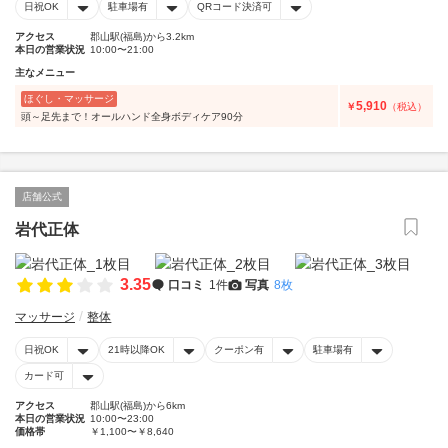
日祝OK
駐車場有
QRコード決済可
アクセス
郡山駅(福島)から3.2km
本日の営業状況
10:00〜21:00
主なメニュー
ほぐし・マッサージ
5,910
￥
（税込）
頭～足先まで！オールハンド全身ボディケア90分
店舗公式
岩代正体
3.35
口コミ
1件
写真
8枚
マッサージ
整体
日祝OK
21時以降OK
クーポン有
駐車場有
カード可
アクセス
郡山駅(福島)から6km
本日の営業状況
10:00〜23:00
価格帯
￥1,100〜￥8,640