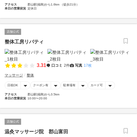
アクセス
郡山駅(福島)から1.6km （徒歩21分）
本日の営業状況
定休日
店舗公式
整体工房リバティ
3.31
口コミ
2件
写真
17枚
マッサージ
整体
日祝OK
クーポン有
駐車場有
カード可
アクセス
郡山駅(福島)から3.5km
本日の営業状況
10:00〜20:00
店舗公式
温灸マッサージ院 郡山富田