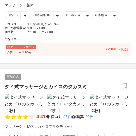
マッサージ
整体
日祝OK
21時以降OK
クーポン有
駐車場有
アクセス
郡山駅(福島)から2.7km
本日の営業状況
9:00〜24:00
価格帯
￥2,000〜￥7,800
主なメニュー
ほぐし・マッサージ
2,000
￥
（税込）
ボディコース30分
店舗公式
タイ式マッサージとカイロのタカスミ
4.41
口コミ
35件
写真
29枚
マッサージ
整体
カイロプラクティック