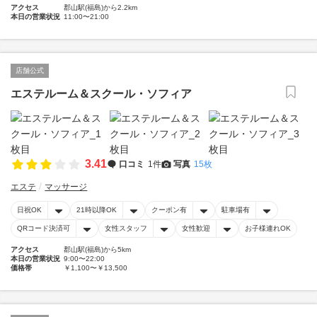
アクセス
郡山駅(福島)から2.2km
本日の営業状況
11:00〜21:00
店舗公式
エステルーム＆スクール・ソフィア
3.41
口コミ
1件
写真
15枚
エステ
マッサージ
日祝OK
21時以降OK
クーポン有
駐車場有
QRコード決済可
女性スタッフ
女性歓迎
お子様連れOK
アクセス
郡山駅(福島)から5km
本日の営業状況
9:00〜22:00
価格帯
￥1,100〜￥13,500