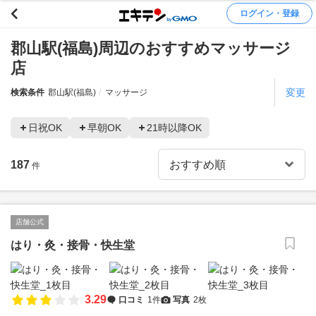
ログイン・登録
郡山駅(福島)周辺のおすすめマッサージ
店
変更
検索条件
郡山駅(福島)
マッサージ
日祝OK
早朝OK
21時以降OK
187
件
店舗公式
はり・灸・接骨・快生堂
3.29
口コミ
1件
写真
2枚