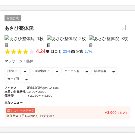
店舗公式
あさひ整体院
4.24
口コミ
23件
写真
17枚
マッサージ
整体
日祝OK
21時以降OK
クーポン有
駐車場有
カード可
アクセス
郡山駅(福島)から2.4km
本日の営業状況
10:00〜24:00
価格帯
￥2,270〜￥4,500
主なメニュー
ほぐし・マッサージ
3,000
￥
（税込）
全身整体（手もみ60分）おすすめ！