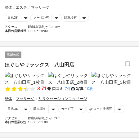
整体
エステ
マッサージ
日祝OK
クーポン有
駐車場有
アクセス
郡山駅(福島)から3.1km
本日の営業状況
10:00〜20:00
店舗公式
ほぐしやリラックス 八山田店
3.71
口コミ
7件
写真
10枚
整体
マッサージ
リラクゼーションマッサージ
日祝OK
駐車場有
カード可
QRコード決済可
アクセス
郡山駅(福島)から3.2km
本日の営業状況
10:00〜21:00