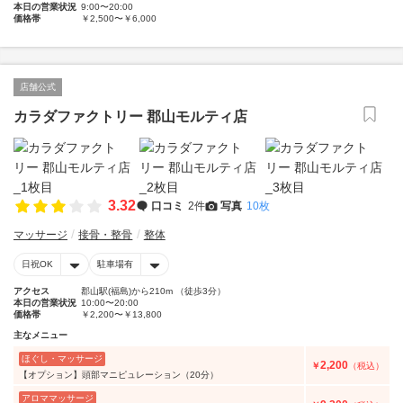
本日の営業状況
9:00〜20:00
価格帯
￥2,500〜￥6,000
店舗公式
カラダファクトリー 郡山モルティ店
3.32
口コミ
2件
写真
10枚
マッサージ
接骨・整骨
整体
日祝OK
駐車場有
アクセス
郡山駅(福島)から210m （徒歩3分）
本日の営業状況
10:00〜20:00
価格帯
￥2,200〜￥13,800
主なメニュー
ほぐし・マッサージ
2,200
￥
（税込）
【オプション】頭部マニピュレーション（20分）
アロママッサージ