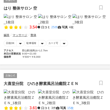
店舗公式
はり 整体サロン 空
3.54
口コミ
25件
写真
4枚
鍼灸
マッサージ
整体
日祝OK
駐車場有
カード可
アクセス
郡山駅(福島)から2.7km
本日の営業状況
9:00〜21:00
価格帯
￥500〜￥8,000
店舗公式
大喜堂分院 ひのき酵素風呂治癒院ＺＥＮ
3.61
口コミ
3件
写真
15枚