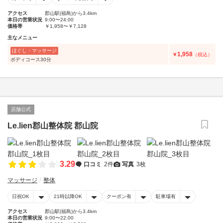
アクセス
郡山駅(福島)から3.4km
本日の営業状況
9:00〜24:00
価格帯
￥1,958〜￥7,128
主なメニュー
ほぐし・マッサージ
1,958
￥
（税込）
ボディコース30分
店舗公式
Le.lien郡山整体院 郡山院
3.29
口コミ
2件
写真
3枚
マッサージ
整体
日祝OK
21時以降OK
クーポン有
駐車場有
アクセス
郡山駅(福島)から3.4km
本日の営業状況
9:00〜22:00