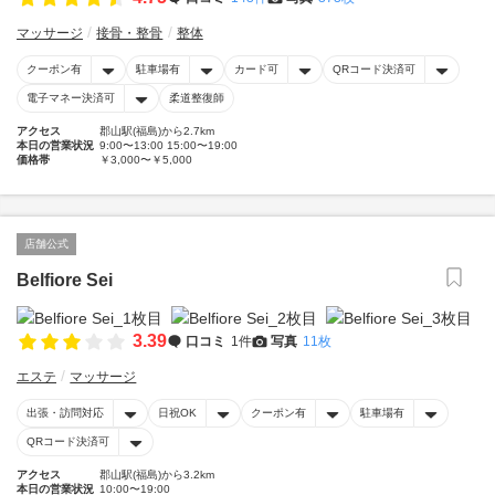
マッサージ
接骨・整骨
整体
クーポン有
駐車場有
カード可
QRコード決済可
電子マネー決済可
柔道整復師
アクセス
郡山駅(福島)から2.7km
本日の営業状況
9:00〜13:00 15:00〜19:00
価格帯
￥3,000〜￥5,000
店舗公式
Belfiore Sei
3.39
口コミ
1件
写真
11枚
エステ
マッサージ
出張・訪問対応
日祝OK
クーポン有
駐車場有
QRコード決済可
アクセス
郡山駅(福島)から3.2km
本日の営業状況
10:00〜19:00