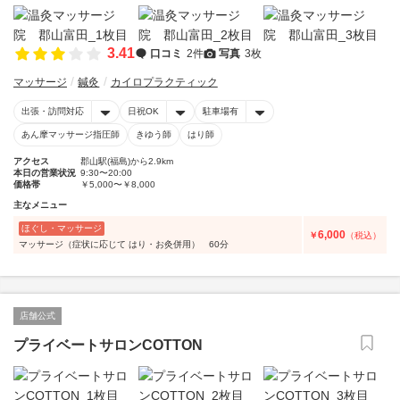
3.41
口コミ
2件
写真
3枚
マッサージ
鍼灸
カイロプラクティック
出張・訪問対応
日祝OK
駐車場有
あん摩マッサージ指圧師
きゆう師
はり師
アクセス
郡山駅(福島)から2.9km
本日の営業状況
9:30〜20:00
価格帯
￥5,000〜￥8,000
主なメニュー
ほぐし・マッサージ
6,000
￥
（税込）
マッサージ（症状に応じて はり・お灸併用） 60分
店舗公式
プライベートサロンCOTTON