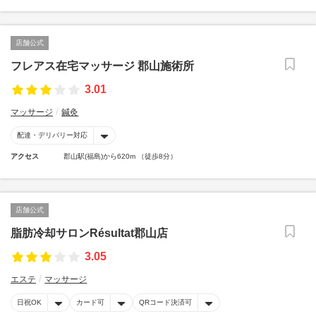
店舗公式
フレアス在宅マッサージ 郡山施術所
3.01
マッサージ
鍼灸
配達・デリバリー対応
アクセス
郡山駅(福島)から620m （徒歩8分）
店舗公式
脂肪冷却サロンRésultat郡山店
3.05
エステ
マッサージ
日祝OK
カード可
QRコード決済可