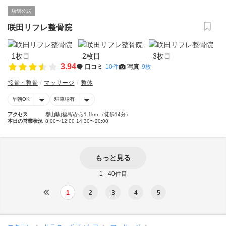
店舗公式
咲田リフレ整骨院
3.94
口コミ
10件
写真
9枚
接骨・整骨
マッサージ
整体
早朝OK
駐車場有
アクセス
郡山駅(福島)から1.1km （徒歩14分）
本日の営業状況
8:00〜12:00 14:30〜20:00
もっと見る
1 - 40件目
1
2
3
4
5