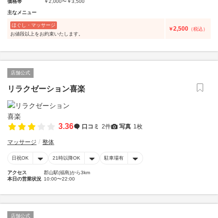
価格帯
￥2,000〜￥3,500
主なメニュー
ほぐし・マッサージ
2,500
￥
（税込）
お値段以上をお約束いたします。
店舗公式
リラクゼーション喜楽
3.36
口コミ
2件
写真
1枚
マッサージ
整体
日祝OK
21時以降OK
駐車場有
アクセス
郡山駅(福島)から3km
本日の営業状況
10:00〜22:00
店舗公式