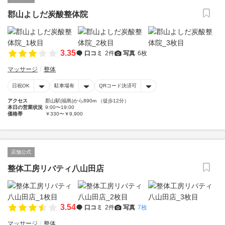
郡山よしだ炭酸整体院
3.35
口コミ
2件
写真
6枚
マッサージ
整体
日祝OK
駐車場有
QRコード決済可
アクセス
郡山駅(福島)から890m （徒歩12分）
本日の営業状況
9:00〜19:00
価格帯
￥330〜￥9,900
店舗公式
整体工房リバティ八山田店
3.54
口コミ
2件
写真
7枚
マッサージ
整体