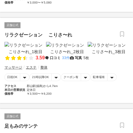
価格帯
￥3,000〜￥5,080
店舗公式
リラクゼーション こりさ〜れ
3.59
口コミ
33件
写真
5枚
マッサージ
エステ
整体
日祝OK
21時以降OK
クーポン有
駐車場有
アクセス
郡山駅(福島)から4.7km
本日の営業状況
定休日
価格帯
￥3,500〜￥6,200
店舗公式
足もみのサンテ