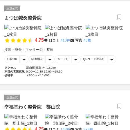
店舗公式
よつば鍼灸整骨院
4.75
口コミ
418件
写真
45枚
接骨・整骨
マッサージ
整体
日祝OK
駐車場有
カード可
QRコード決済可
アクセス
郡山駅(福島)から3.9km
本日の営業状況
9:00〜12:30 15:00〜19:30
価格帯
￥800〜￥10,000
店舗公式
幸福堂わく整骨院 郡山院
4.75
口コミ
143件
写真
373枚