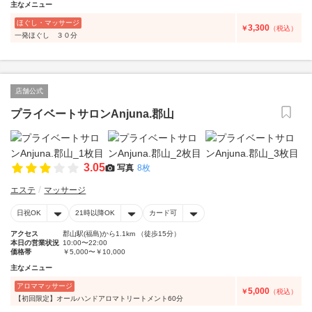
主なメニュー
ほぐし・マッサージ
3,300
￥
（税込）
一発ほぐし ３０分
店舗公式
プライベートサロンAnjuna.郡山
3.05
写真
8枚
エステ
マッサージ
日祝OK
21時以降OK
カード可
アクセス
郡山駅(福島)から1.1km （徒歩15分）
本日の営業状況
10:00〜22:00
価格帯
￥5,000〜￥10,000
主なメニュー
アロママッサージ
5,000
￥
（税込）
【初回限定】オールハンドアロマトリートメント60分