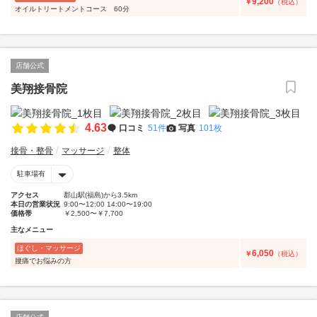
9,200
￥
（税込）
オイルトリートメントコース 60分
店舗公式
美翔接骨院
4.63
口コミ
51件
写真
101枚
接骨・整骨
マッサージ
整体
駐車場有
アクセス
郡山駅(福島)から3.5km
本日の営業状況
9:00〜12:00 14:00〜19:00
価格帯
￥2,500〜￥7,700
主なメニュー
ほぐし・マッサージ
6,050
￥
（税込）
腰痛でお悩みの方