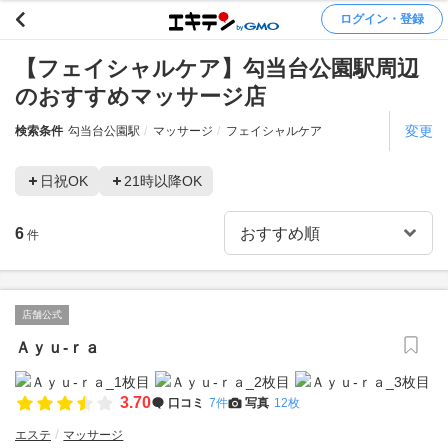
ログイン・登録
【フェイシャルケア】勾当台公園駅周辺
のおすすめマッサージ店
変更
検索条件
勾当台公園駅
マッサージ
フェイシャルケア
日祝OK
21時以降OK
6
件
店舗公式
Ａｙｕ‐ｒａ
3.70
口コミ
7件
写真
12枚
エステ
マッサージ