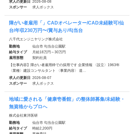
求人の更新日
2026-08-08
スポンサー
求人ボックス
障がい者雇用「」CADオペレーター/CAD未経験可/仙
台/年収230万円〜/賞与あり/勾当台
八千代エンジニヤリング株式会社
勤務地
仙台市 勾当台公園駅
給与タイプ
月給18万円～30万円
雇用形態
契約社員
【仕事内容】障がい者雇用枠での採用です 企業情報 〈設立〉1963年
〈業種〉建設コンサルタント 〈事業内容〉 道…
求人の更新日
2026-08-07
スポンサー
求人ボックス
地域に愛される「健康壱番館」の整体師募集/未経験・
無資格からプロへ
株式会社東洋医研
勤務地
仙台市 勾当台公園駅
給与タイプ
時給2,200円
雇用形態
業務委託