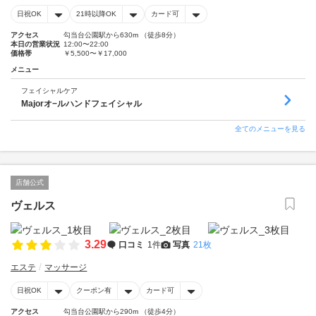
日祝OK
21時以降OK
カード可
アクセス
勾当台公園駅から630m （徒歩8分）
本日の営業状況
12:00〜22:00
価格帯
￥5,500〜￥17,000
メニュー
フェイシャルケア
Majorオ−ルハンドフェイシャル
全てのメニューを見る
店舗公式
ヴェルス
3.29
口コミ
1件
写真
21枚
エステ
マッサージ
日祝OK
クーポン有
カード可
アクセス
勾当台公園駅から290m （徒歩4分）