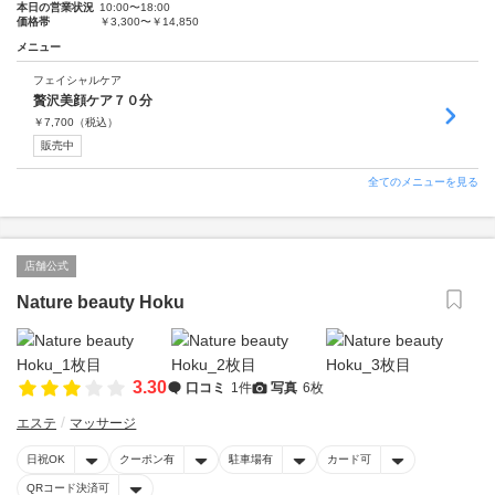
本日の営業状況
10:00〜18:00
価格帯
￥3,300〜￥14,850
メニュー
フェイシャルケア
贅沢美顔ケア７０分
￥
7,700
（税込）
販売中
全てのメニューを見る
店舗公式
Nature beauty Hoku
3.30
口コミ
1件
写真
6枚
エステ
マッサージ
日祝OK
クーポン有
駐車場有
カード可
QRコード決済可