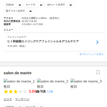
日祝OK
カード可
QRコード決済可
電子マネー決済可
アクセス
勾当台公園駅から680m （徒歩9分）
本日の営業状況
10:30〜18:00
価格帯
￥5,000〜￥27,500
メニュー
フェイシャルケア
ヒト幹細胞エイジングケアフェイシャル＆デコルテケア
￥
22,000
（税込）
全てのメニューを見る
salon de marire
3.04
写真
11枚
エステ
マッサージ
日祝OK
カード可