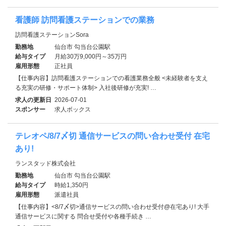
看護師 訪問看護ステーションでの業務
訪問看護ステーションSora
勤務地
仙台市 勾当台公園駅
給与タイプ
月給30万9,000円～35万円
雇用形態
正社員
【仕事内容】訪問看護ステーションでの看護業務全般 <未経験者を支え
る充実の研修・サポート体制> 入社後研修が充実! …
求人の更新日
2026-07-01
スポンサー
求人ボックス
テレオペ/8/7〆切 通信サービスの問い合わせ受付 在宅
あり!
ランスタッド株式会社
勤務地
仙台市 勾当台公園駅
給与タイプ
時給1,350円
雇用形態
派遣社員
【仕事内容】<8/7〆切>通信サービスの問い合わせ受付@在宅あり! 大手
通信サービスに関する 問合せ受付や各種手続き …