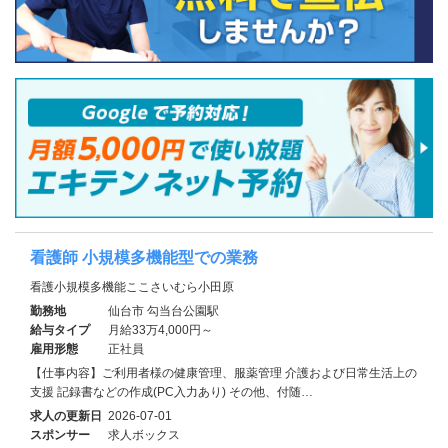
看護師 小規模多機能型での業務
看護小規模多機能ここさいむら小田原
勤務地
仙台市 勾当台公園駅
給与タイプ
月給33万4,000円～
雇用形態
正社員
【仕事内容】ご利用者様の健康管理、服薬管理 介護および日常生活上の
支援 記録書などの作成(PC入力あり) その他、付随…
求人の更新日
2026-07-01
スポンサー
求人ボックス