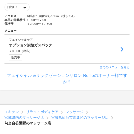
日祝OK
アクセス
勾当台公園駅から550m （徒歩7分）
本日の営業状況
10:00〜17:00
価格帯
￥3,000〜￥7,500
メニュー
フェイシャルケア
オプション炭酸ガスパック
￥
3,000
（税込）
販売中
全てのメニューを見る
フェイシャル &リラクゼーションサロン Relifeのオーナー様です
か？
エキテン
リラク・ボディケア
マッサージ
宮城県内のマッサージ店
宮城県仙台市青葉区のマッサージ店
勾当台公園駅のマッサージ店