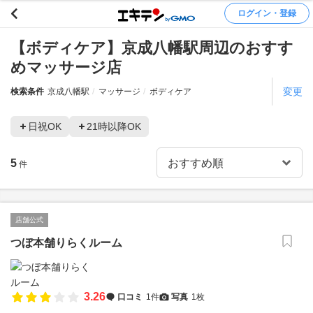
ログイン・登録
【ボディケア】京成八幡駅周辺のおすす
めマッサージ店
変更
検索条件
京成八幡駅
マッサージ
ボディケア
日祝OK
21時以降OK
5
件
店舗公式
つぼ本舗りらくルーム
3.26
口コミ
1件
写真
1枚