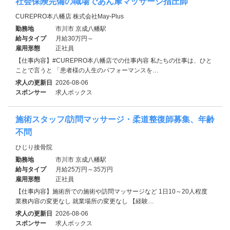
社会保険完備の職場であん摩マッサージ指圧師
CUREPRO本八幡店 株式会社May-Plus
勤務地
市川市 京成八幡駅
給与タイプ
月給30万円～
雇用形態
正社員
【仕事内容】#CUREPRO本八幡店での仕事内容 私たちの仕事は、ひと
ことで言うと 「患者様の人生のパフォーマンスを…
求人の更新日
2026-08-06
スポンサー
求人ボックス
施術スタッフ/訪問マッサージ・柔道整復師募集、年齢
不問
ひじり接骨院
勤務地
市川市 京成八幡駅
給与タイプ
月給25万円～35万円
雇用形態
正社員
【仕事内容】施術所での施術や訪問マッサージなど 1日10～20人程度
業務内容の変更なし 就業場所の変更なし 【経験…
求人の更新日
2026-08-06
スポンサー
求人ボックス