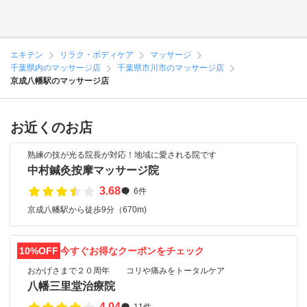
エキテン
リラク・ボディケア
マッサージ
千葉県内のマッサージ店
千葉県市川市のマッサージ店
京成八幡駅のマッサージ店
お近くのお店
熟練の技が光る院長が対応！地域に愛される院です
中村鍼灸按摩マッサージ院
3.68
6件
京成八幡駅から徒歩9分（670m)
10%OFF
今すぐお得なクーポンをチェック
おかげさまで２０周年 コリや痛みをトータルケア
八幡三里堂治療院
4.04
11件