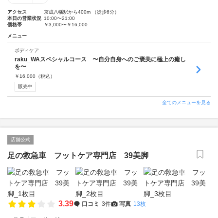
アクセス
京成八幡駅から400m （徒歩6分）
本日の営業状況
10:00〜21:00
価格帯
￥3,000〜￥16,000
メニュー
ボディケア
raku_WAスペシャルコース 〜自分自身へのご褒美に極上の癒し
を〜
￥
16,000
（税込）
販売中
全てのメニューを見る
店舗公式
足の救急車 フットケア専門店 39美脚
3.39
口コミ
3件
写真
13枚