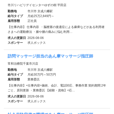
市川リハビリデイセンターゆずの樹 平田店
勤務地
市川市 京成八幡駅
給与タイプ
月給25万2,849円～
雇用形態
正社員
【仕事内容】‍ 仕事内容 ‍ ・脳梗塞の後遺症による麻痺などがある利用者
さまへの運動療法 ・膝や腰の痛みに悩む利用…
求人の更新日
2026-08-06
スポンサー
求人ボックス
訪問マッサージ担当のあん摩マッサージ指圧師
常和治療院千葉市川店
勤務地
市川市 京成八幡駅
給与タイプ
月給30万円～50万円
雇用形態
業務委託
【仕事内容】<仕事内容>施術、会計、電話対応、事務作業 契約期間:2年
ごと、原則更新 ・業務委託 【経験・資格】<応…
求人の更新日
2026-08-06
スポンサー
求人ボックス