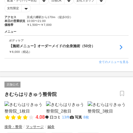
配達・デリバリー対応
日祝OK
女性スタッフ
女性限定
アクセス
京成八幡駅から170m （徒歩3分）
本日の営業状況
10:00〜21:00
価格帯
￥1,500〜￥7,000
メニュー
ボディケア
【施術メニュー】オーダーメイドの全身施術（50分）
￥
6,000
（税込）
全てのメニューを見る
店舗公式
きむらはりきゅう整骨院
4.08
口コミ
13件
写真
8枚
接骨・整骨
マッサージ
鍼灸