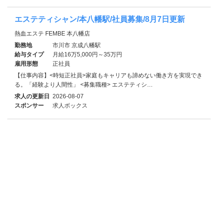
エステティシャン/本八幡駅/社員募集/8月7日更新
熱血エステ FEMBE 本八幡店
勤務地
市川市 京成八幡駅
給与タイプ
月給16万5,000円～35万円
雇用形態
正社員
【仕事内容】<時短正社員>家庭もキャリアも諦めない働き方を実現でき
る。「経験より人間性」 <募集職種> エステティシ…
求人の更新日
2026-08-07
スポンサー
求人ボックス