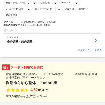
配達・デリバリー対応
駐車場有
カード可
QRコード決済可
電子マネー決済可
きゆう師
はり師
柔道整復師
アクセス
京成八幡駅から440m （徒歩6分）
本日の営業状況
9:00〜12:00 14:00〜18:00
メニュー
ボディケア
全身調整・筋肉調整
全てのメニューを見る
値引
クーポン利用でお得に
背骨骨盤ゆらゆら整体/フェイシャルWAX脱毛 本八幡駅徒歩３分・
女性限定のプライベートサロン
温活ゆらゆら整体 Luno山田
4.62
36件
京成八幡駅から徒歩2分（130m)