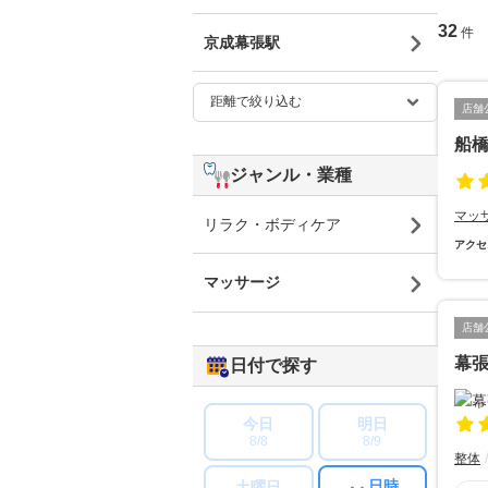
32
件
京成幕張駅
店舗
船
ジャンル・業種
マッ
リラク・ボディケア
アクセ
マッサージ
店舗
幕
日付で探す
今日
明日
8/8
8/9
整体
日時
土曜日