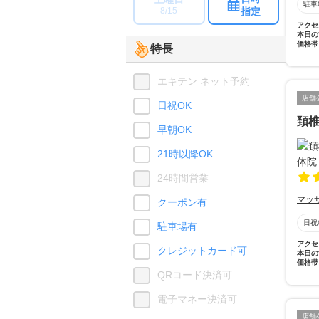
駐車
指定
8/15
アクセ
本日の
価格帯
特長
エキテン ネット予約
店舗
日祝OK
頚椎
早朝OK
21時以降OK
24時間営業
マッ
クーポン有
日祝
駐車場有
アクセ
クレジットカード可
本日の
価格帯
QRコード決済可
電子マネー決済可
店舗