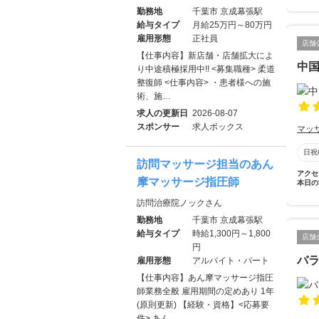
勤務地
千葉市 京成幕張駅
給与タイプ
月給25万円～80万円
雇用形態
正社員
店舗
【仕事内容】新店舗・店舗拡大によ
中
り中途積極採用中!! <募集職種> 柔道
整復師 <仕事内容> ・患者様への施
術、施…
求人の更新日
2026-08-07
スポンサー
求人ボックス
マッ
日祝
訪問マッサージ担当のあん
アクセ
摩マッサージ指圧師
本日の
訪問治療院ノックさん
勤務地
千葉市 京成幕張駅
給与タイプ
時給1,300円～1,800
店舗
円
バ
雇用形態
アルバイト・パート
【仕事内容】あん摩マッサージ指圧
師業務全般 雇用期間の定めあり 1年
(原則更新) 【経験・資格】<応募要
件> あん…