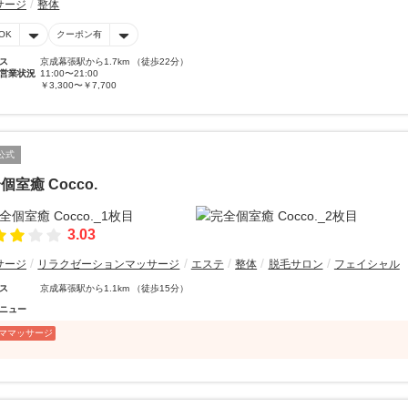
サージ
整体
OK
クーポン有
ス
京成幕張駅から1.7km （徒歩22分）
営業状況
11:00〜21:00
￥3,300〜￥7,700
公式
個室癒 Cocco.
3.03
サージ
リラクゼーションマッサージ
エステ
整体
脱毛サロン
フェイシャル
ス
京成幕張駅から1.1km （徒歩15分）
ニュー
ママッサージ