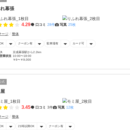
ふれ幕張
4.29
口コミ
28件
写真
25枚
サージ
整体
OK
クーポン有
駐車場有
カード可
ス
京成幕張駅から2.2km
営業状況
10:00〜18:00
￥6〜￥9,000
公式
ミ屋
3.45
口コミ
3件
写真
12枚
サージ
整体
OK
21時以降OK
クーポン有