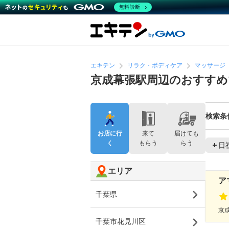
無料診断
エキテン
リラク・ボディケア
マッサージ
京成幕張駅周辺のおすすめ
検索条
お店に行
来て
届けても
く
もらう
らう
日
エリア
アマ
千葉県
京成
千葉市花見川区