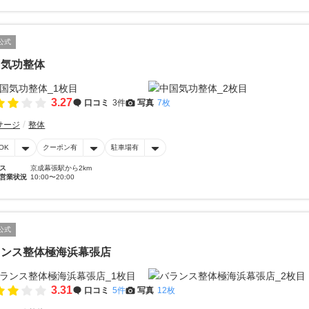
公式
国気功整体
3.27
口コミ
3件
写真
7枚
サージ
整体
OK
クーポン有
駐車場有
ス
京成幕張駅から2km
営業状況
10:00〜20:00
公式
ランス整体極海浜幕張店
3.31
口コミ
5件
写真
12枚