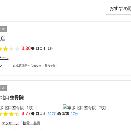
公式
橋店
3.30
口コミ
1件
サージ
ス
京成幕張駅から550m （徒歩7分）
公式
張北口整骨院
4.77
口コミ
617件
写真
17枚
マッサージ
接骨・整骨