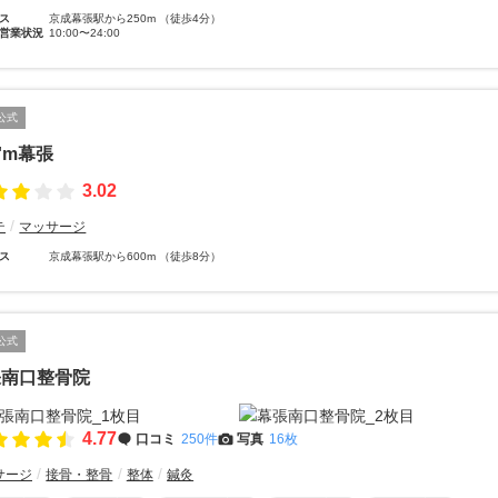
ス
京成幕張駅から250m （徒歩4分）
営業状況
10:00〜24:00
公式
I'm幕張
3.02
テ
マッサージ
ス
京成幕張駅から600m （徒歩8分）
公式
張南口整骨院
4.77
口コミ
250件
写真
16枚
サージ
接骨・整骨
整体
鍼灸