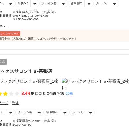
OK
早朝OK
クーポン有
駐車場有
カード可
ス
京成幕張駅から380m （徒歩5分）
営業状況
8:00〜12:30 15:00〜17:00
￥1,500〜￥90,000
ニュー
し・マッサージ
回限定☆【人気No.1】矯正フルコースで全身トータルケア！
公式
ックスサロンｆｕ‐幕張店
3.44
口コミ
2件
写真
10枚
サージ
整体
OK
クーポン有
駐車場有
カード可
ス
京成幕張駅から650m （徒歩9分）
営業状況
10:00〜20:30