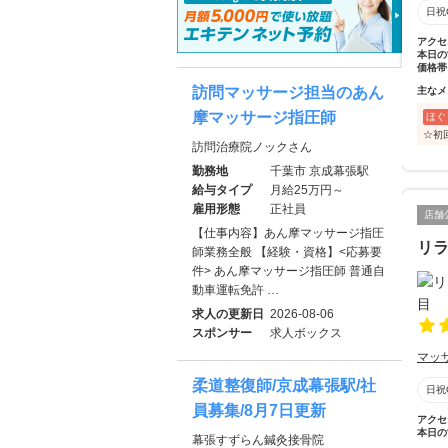
日祝
アクセ
本日の
価格帯
訪問マッサージ担当のあん
主なメ
摩マッサージ指圧師
ほぐ
☆初
訪問治療院ノックさん
勤務地
千葉市 京成幕張駅
給与タイプ
月給25万円～
雇用形態
正社員
店舗
【仕事内容】あん摩マッサージ指圧
リラ
師業務全般 【経験・資格】<応募要
件> あん摩マッサージ指圧師 普通自
動車運転免許 …
求人の更新日
2026-08-06
スポンサー
求人ボックス
マッ
柔道整復師/京成幕張駅/社
日祝
員募集/8月7日更新
アクセ
本日の
幕張すずらん鍼灸接骨院