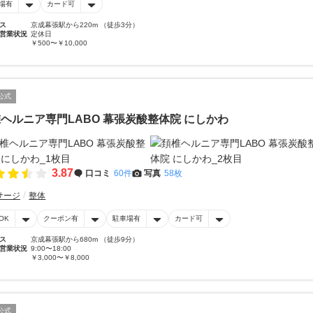
場有
カード可
ス
京成幕張駅から220m （徒歩3分）
営業状況
定休日
￥500〜￥10,000
公式
ヘルニア専門LABO 幕張炭酸整体院 にしかわ
3.87
口コミ
60件
写真
58枚
サージ
整体
OK
クーポン有
駐車場有
カード可
ス
京成幕張駅から680m （徒歩9分）
営業状況
9:00〜18:00
￥3,000〜￥8,000
公式