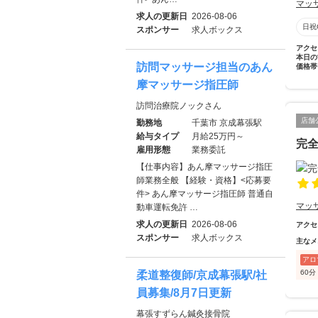
マッ
求人の更新日
2026-08-06
日祝
スポンサー
求人ボックス
アクセ
本日の
訪問マッサージ担当のあん
価格帯
摩マッサージ指圧師
訪問治療院ノックさん
店舗
勤務地
千葉市 京成幕張駅
給与タイプ
月給25万円～
完全
雇用形態
業務委託
【仕事内容】あん摩マッサージ指圧
師業務全般 【経験・資格】<応募要
件> あん摩マッサージ指圧師 普通自
マッ
動車運転免許 …
求人の更新日
2026-08-06
アクセ
スポンサー
求人ボックス
主なメ
アロ
60分
柔道整復師/京成幕張駅/社
員募集/8月7日更新
幕張すずらん鍼灸接骨院