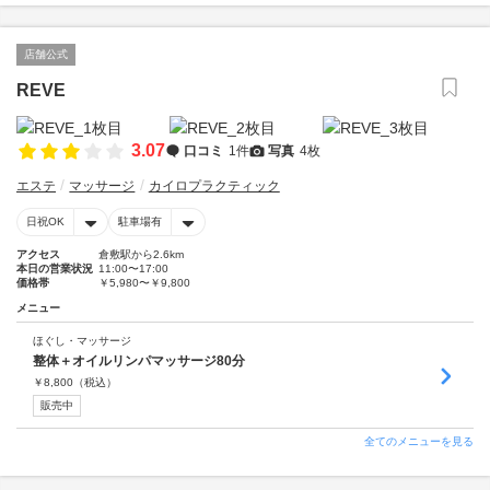
店舗公式
REVE
3.07
口コミ
1件
写真
4枚
エステ
マッサージ
カイロプラクティック
日祝OK
駐車場有
アクセス
倉敷駅から2.6km
本日の営業状況
11:00〜17:00
価格帯
￥5,980〜￥9,800
メニュー
ほぐし・マッサージ
整体＋オイルリンパマッサージ80分
￥
8,800
（税込）
販売中
全てのメニューを見る