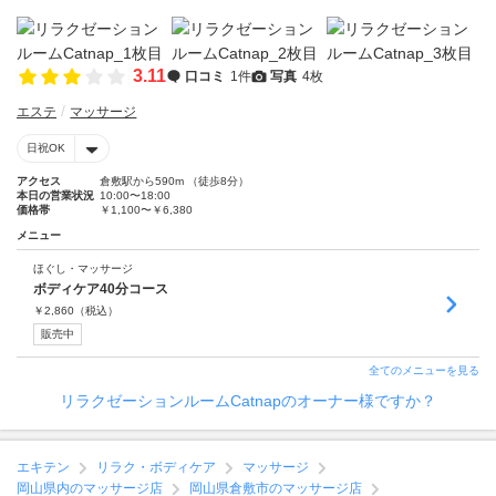
3.11
口コミ
1件
写真
4枚
エステ
マッサージ
日祝OK
アクセス
倉敷駅から590m （徒歩8分）
本日の営業状況
10:00〜18:00
価格帯
￥1,100〜￥6,380
メニュー
ほぐし・マッサージ
ボディケア40分コース
￥
2,860
（税込）
販売中
全てのメニューを見る
リラクゼーションルームCatnapのオーナー様ですか？
エキテン
リラク・ボディケア
マッサージ
岡山県内のマッサージ店
岡山県倉敷市のマッサージ店