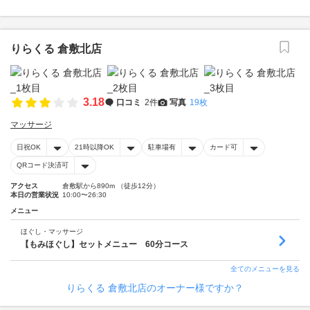
りらくる 倉敷北店
3.18
口コミ
2件
写真
19枚
マッサージ
日祝OK
21時以降OK
駐車場有
カード可
QRコード決済可
アクセス
倉敷駅から890m （徒歩12分）
本日の営業状況
10:00〜26:30
メニュー
ほぐし・マッサージ
【もみほぐし】セットメニュー 60分コース
全てのメニューを見る
りらくる 倉敷北店のオーナー様ですか？