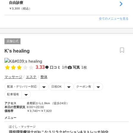
自由診療
￥
3,300
（税込）
全てのメニューを見る
店舗公式
K's healing
3.33
口コミ
1件
写真
1枚
マッサージ
エステ
整体
配達・デリバリー対応
日祝OK
クーポン有
駐車場有
アクセス
倉敷駅から1.9km （徒歩24分）
本日の営業状況
9:00〜20:00
価格帯
￥3,740〜￥7,920
メニュー
ほぐし・マッサージ
現役理学療法士がおこなうリラクゼーション&ストレッチ30分