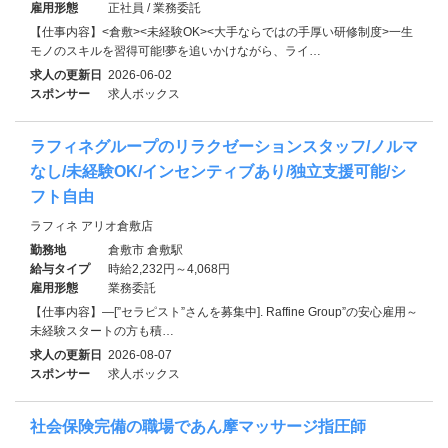
雇用形態
正社員 / 業務委託
【仕事内容】<倉敷><未経験OK><大手ならではの手厚い研修制度>一生
モノのスキルを習得可能!夢を追いかけながら、ライ…
求人の更新日
2026-06-02
スポンサー
求人ボックス
ラフィネグループのリラクゼーションスタッフ/ノルマ
なし/未経験OK/インセンティブあり/独立支援可能/シ
フト自由
ラフィネ アリオ倉敷店
勤務地
倉敷市 倉敷駅
給与タイプ
時給2,232円～4,068円
雇用形態
業務委託
【仕事内容】―[”セラピスト”さんを募集中]. Raffine Group”の安心雇用～
未経験スタートの方も積…
求人の更新日
2026-08-07
スポンサー
求人ボックス
社会保険完備の職場であん摩マッサージ指圧師