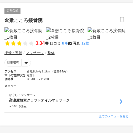
店舗公式
倉敷こころ接骨院
3.34
口コミ
8件
写真
12枚
接骨・整骨
マッサージ
整体
駐車場有
アクセス
倉敷駅から1.1km （徒歩14分）
本日の営業状況
定休日
価格帯
￥540〜￥2,730
メニュー
ほぐし・マッサージ
高濃度酸素クラフトオイルマッサージ
￥
540
（税込）
全てのメニューを見る