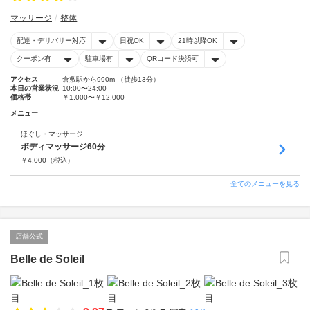
マッサージ
整体
配達・デリバリー対応
日祝OK
21時以降OK
クーポン有
駐車場有
QRコード決済可
アクセス
倉敷駅から990m （徒歩13分）
本日の営業状況
10:00〜24:00
価格帯
￥1,000〜￥12,000
メニュー
ほぐし・マッサージ
ボディマッサージ60分
￥
4,000
（税込）
全てのメニューを見る
店舗公式
Belle de Soleil