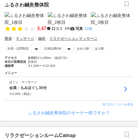
ふるさわ鍼灸整体院
3.47
口コミ
3件
写真
12枚
整体
マッサージ
鍼灸
リラクゼーションマッサージ
出張・訪問対応
21時以降OK
きゆう師
はり師
アクセス
倉敷駅から490m （徒歩7分）
本日の営業状況
定休日
価格帯
￥1,500〜￥22,000
メニュー
ほぐし・マッサージ
会員：もみほぐし30分
￥
2,000
（税込）
全てのメニューを見る
ふるさわ鍼灸整体院のオーナー様ですか？
リラクゼーションルームCatnap