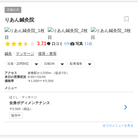
店舗公式
りあん鍼灸院
3.71
口コミ
6件
写真
11枚
鍼灸
マッサージ
接骨・整骨
出張・訪問対応
日祝OK
駐車場有
アクセス
倉敷駅から530m （徒歩7分）
本日の営業状況
9:00〜19:00
価格帯
￥1,000〜￥5,500
メニュー
ほぐし・マッサージ
全身ボディメンテナンス
￥
5,500
（税込）
販売中
全てのメニューを見る