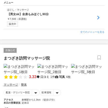
メニュー
ほぐし・マッサージ
【男女ok】全身もみほぐし90分
￥
7,500
（非課税）
販売中
全てのメニューを見る
店舗公式
まつざき訪問マッサージ院
3.33
口コミ
1件
写真
4枚
マッサージ
整体
配達・デリバリー対応
駐車場有
アクセス
倉敷駅から1.3km （徒歩17分）
本日の営業状況
定休日