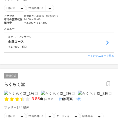
日祝OK
21時以降OK
アクセス
倉敷駅から460m （徒歩6分）
本日の営業状況
14:00〜26:00
価格帯
￥3,300〜￥17,600
メニュー
ほぐし・マッサージ
全身コース
￥
17,600
（税込）
全てのメニューを見る
店舗公式
らくらく堂
3.85
口コミ
11件
写真
18枚
マッサージ
整体
日祝OK
21時以降OK
クーポン有
駐車場有