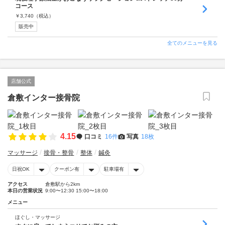
コース
￥
3,740
（税込）
販売中
全てのメニューを見る
店舗公式
倉敷インター接骨院
4.15
口コミ
16件
写真
18枚
マッサージ
接骨・整骨
整体
鍼灸
日祝OK
クーポン有
駐車場有
アクセス
倉敷駅から2km
本日の営業状況
9:00〜12:30 15:00〜18:00
メニュー
ほぐし・マッサージ