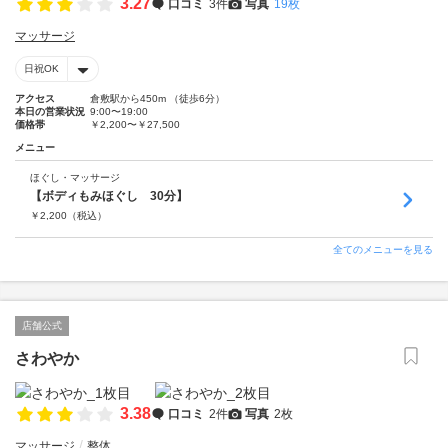
3.27
口コミ
3件
写真
19枚
マッサージ
日祝OK
アクセス
倉敷駅から450m （徒歩6分）
本日の営業状況
9:00〜19:00
価格帯
￥2,200〜￥27,500
メニュー
ほぐし・マッサージ
【ボディもみほぐし 30分】
￥
2,200
（税込）
全てのメニューを見る
店舗公式
さわやか
3.38
口コミ
2件
写真
2枚
マッサージ
整体