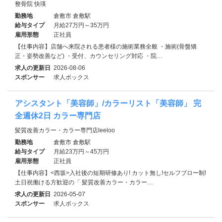
整骨院 快瑛
勤務地
倉敷市 倉敷駅
給与タイプ
月給27万円～35万円
雇用形態
正社員
【仕事内容】店舗へ来院される患者様の施術業務全般 ・施術(骨盤矯
正・姿勢改善など) ・受付、カウンセリング対応 ・院…
求人の更新日
2026-08-06
スポンサー
求人ボックス
アシスタント「美容師」/カラーリスト「美容師」 完
全週休2日 カラー専門店
髪質改善カラー・カラー専門店leeloo
勤務地
倉敷市 倉敷駅
給与タイプ
月給23万円～45万円
雇用形態
正社員
【仕事内容】<西坂>入社後の短期研修あり! カット無し!セルフブロー制!
土日祝働ける方歓迎の「 髪質改善カラー・カラー…
求人の更新日
2026-05-07
スポンサー
求人ボックス