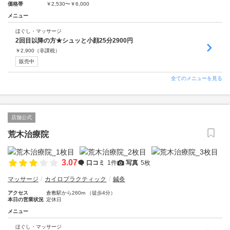
価格帯
￥2,530〜￥6,000
メニュー
ほぐし・マッサージ
2回目以降の方★シュッと小顔25分2900円
￥
2,900
（非課税）
販売中
全てのメニューを見る
店舗公式
荒木治療院
3.07
口コミ
1件
写真
5枚
マッサージ
カイロプラクティック
鍼灸
アクセス
倉敷駅から260m （徒歩4分）
本日の営業状況
定休日
メニュー
ほぐし・マッサージ