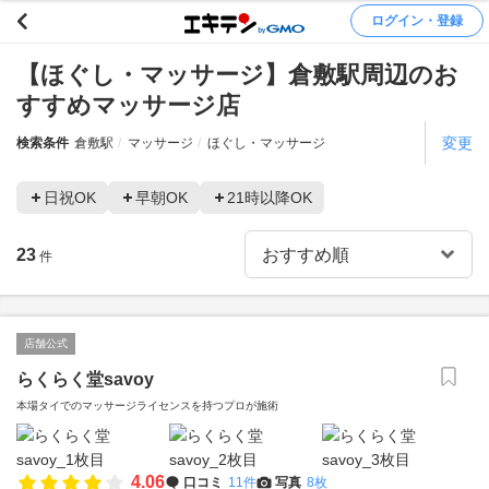
ログイン・登録
【ほぐし・マッサージ】倉敷駅周辺のお
すすめマッサージ店
変更
検索条件
倉敷駅
マッサージ
ほぐし・マッサージ
日祝OK
早朝OK
21時以降OK
23
件
店舗公式
らくらく堂savoy
本場タイでのマッサージライセンスを持つプロが施術
4.06
口コミ
11件
写真
8枚