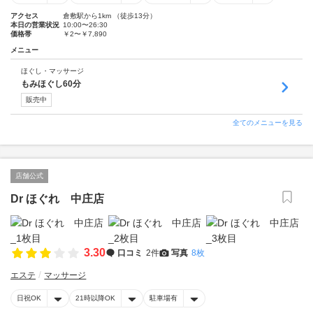
アクセス
倉敷駅から1km （徒歩13分）
本日の営業状況
10:00〜26:30
価格帯
￥2〜￥7,890
メニュー
ほぐし・マッサージ
もみほぐし60分
販売中
全てのメニューを見る
店舗公式
Dr ほぐれ 中庄店
3.30
口コミ
2件
写真
8枚
エステ
マッサージ
日祝OK
21時以降OK
駐車場有