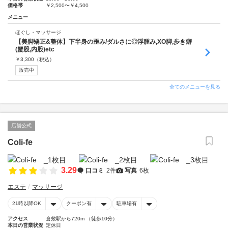
価格帯
￥2,500〜￥4,500
メニュー
ほぐし・マッサージ
【美脚矯正&整体】下半身の歪み/ダルさに◎浮腫み,XO脚,歩き癖
(蟹股,内股)etc
￥
3,300
（税込）
販売中
全てのメニューを見る
店舗公式
Coli-fe
3.29
口コミ
2件
写真
6枚
エステ
マッサージ
21時以降OK
クーポン有
駐車場有
アクセス
倉敷駅から720m （徒歩10分）
本日の営業状況
定休日