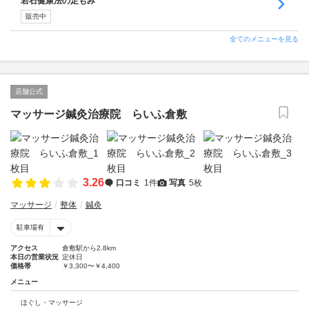
若石健康法の足もみ
販売中
全てのメニューを見る
店舗公式
マッサージ鍼灸治療院 らいふ倉敷
3.26
口コミ
1件
写真
5枚
マッサージ
整体
鍼灸
駐車場有
アクセス
倉敷駅から2.8km
本日の営業状況
定休日
価格帯
￥3,300〜￥4,400
メニュー
ほぐし・マッサージ