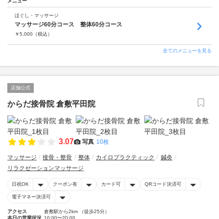
メニュー
ほぐし・マッサージ
マッサージ60分コース 整体60分コース
￥
5,000
（税込）
全てのメニューを見る
店舗公式
からだ接骨院 倉敷平田院
3.07
写真
10枚
マッサージ
接骨・整骨
整体
カイロプラクティック
鍼灸
リラクゼーションマッサージ
日祝OK
クーポン有
カード可
QRコード決済可
電子マネー決済可
アクセス
倉敷駅から2km （徒歩25分）
本日の営業状況
10:00〜20:00