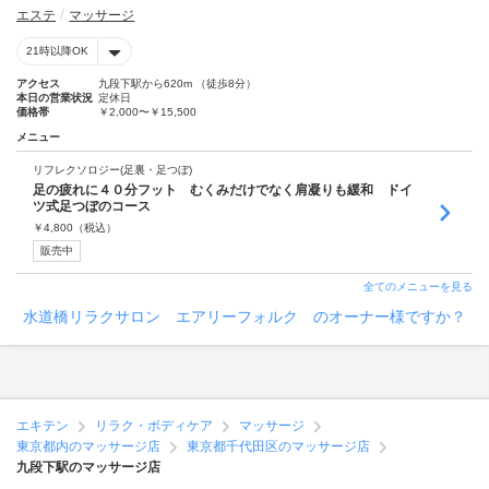
エステ
マッサージ
21時以降OK
アクセス
九段下駅から620m （徒歩8分）
本日の営業状況
定休日
価格帯
￥2,000〜￥15,500
メニュー
リフレクソロジー(足裏・足つぼ)
足の疲れに４０分フット むくみだけでなく肩凝りも緩和 ドイ
ツ式足つぼのコース
￥
4,800
（税込）
販売中
全てのメニューを見る
水道橋リラクサロン エアリーフォルク のオーナー様ですか？
エキテン
リラク・ボディケア
マッサージ
東京都内のマッサージ店
東京都千代田区のマッサージ店
九段下駅のマッサージ店