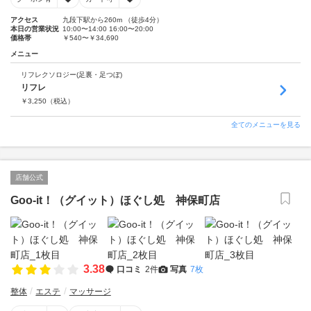
アクセス
九段下駅から260m （徒歩4分）
本日の営業状況
10:00〜14:00 16:00〜20:00
価格帯
￥540〜￥34,690
メニュー
リフレクソロジー(足裏・足つぼ)
リフレ
￥
3,250
（税込）
全てのメニューを見る
店舗公式
Goo-it！（グイット）ほぐし処 神保町店
3.38
口コミ
2件
写真
7枚
整体
エステ
マッサージ