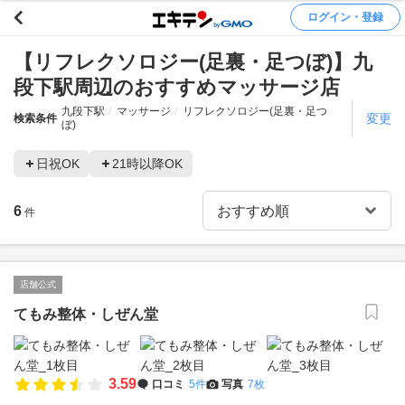
ログイン・登録
【リフレクソロジー(足裏・足つぼ)】九
段下駅周辺のおすすめマッサージ店
九段下駅
マッサージ
リフレクソロジー(足裏・足つ
変更
検索条件
ぼ)
日祝OK
21時以降OK
6
件
店舗公式
てもみ整体・しぜん堂
3.59
口コミ
5件
写真
7枚