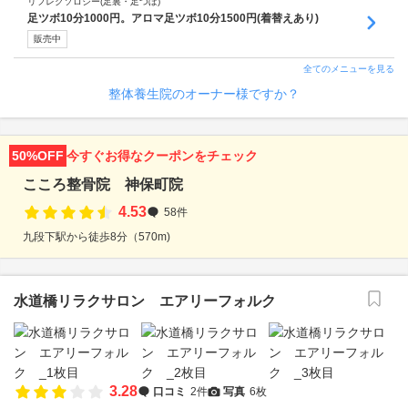
リフレクソロジー(足裏・足つぼ)
足ツボ10分1000円。アロマ足ツボ10分1500円(着替えあり)
販売中
全てのメニューを見る
整体養生院のオーナー様ですか？
50%OFF
今すぐお得なクーポンをチェック
こころ整骨院 神保町院
4.53
58件
九段下駅から徒歩8分（570m)
水道橋リラクサロン エアリーフォルク
3.28
口コミ
2件
写真
6枚