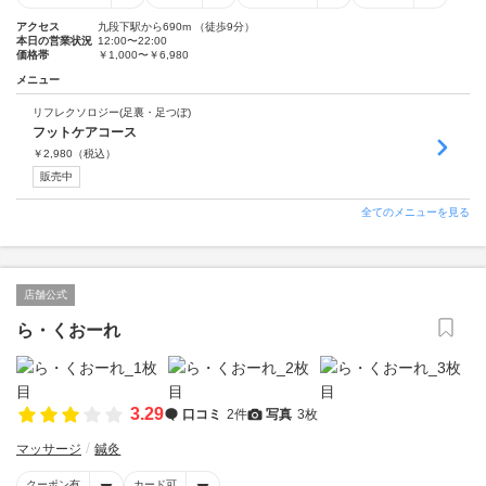
アクセス
九段下駅から690m （徒歩9分）
本日の営業状況
12:00〜22:00
価格帯
￥1,000〜￥6,980
メニュー
リフレクソロジー(足裏・足つぼ)
フットケアコース
￥
2,980
（税込）
販売中
全てのメニューを見る
店舗公式
ら・くおーれ
3.29
口コミ
2件
写真
3枚
マッサージ
鍼灸
クーポン有
カード可