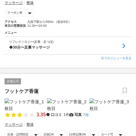
マッサージ
整体
クーポン有
アクセス
九段下駅から560m （徒歩8分）
本日の営業状況
11:30〜20:00
メニュー
リフレクソロジー(足裏・足つぼ)
◆30分〜足裏マッサージ
全てのメニューを見る
店舗公式
フットケア香蓮
3.35
口コミ
1件
写真
7枚
マッサージ
整体
出張・訪問対応
日祝OK
21時以降OK
カード可