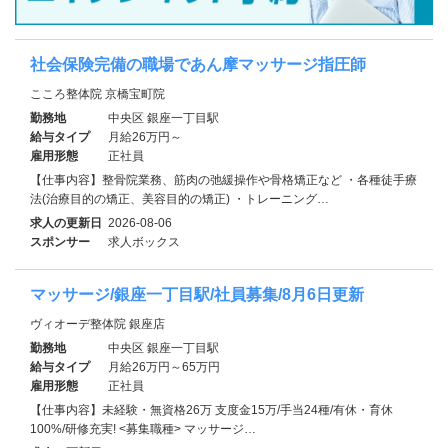
社会保険完備の職場であん摩マッサージ指圧師
こころ整体院 京橋宝町院
勤務地
中央区 銀座一丁目駅
給与タイプ
月給26万円～
雇用形態
正社員
【仕事内容】整骨院業務、筋肉の弛緩操作や骨格矯正など ・各種徒手療
法(治療目的の矯正、美容目的の矯正) ・トレーニング…
求人の更新日
2026-08-06
スポンサー
求人ボックス
マッサージ/銀座一丁目駅/社員募集/8月6日更新
ヴィオーデ整体院 銀座店
勤務地
中央区 銀座一丁目駅
給与タイプ
月給26万円～65万円
雇用形態
正社員
【仕事内容】未経験・無資格26万 支度金15万/手当24種/有休・育休
100%/研修充実! <募集職種> マッサージ…