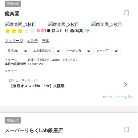
店舗公式
癒楽園
3.31
口コミ
1件
写真
8枚
マッサージ
エステ
整体
日祝OK
21時以降OK
クーポン有
カード可
アクセス
銀座一丁目駅から460m （徒歩6分）
本日の営業状況
11:00〜23:30
メニュー
ほぐし・マッサージ
【当店オススメNo．1☆】火龍液
全てのメニューを見る
店舗公式
スーパーりらくLab銀座店