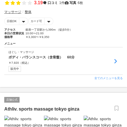
3.19
口コミ
1件
写真
6枚
マッサージ
整体
日祝OK
カード可
アクセス
銀座一丁目駅から390m （徒歩5分）
本日の営業状況
10:00〜21:00
価格帯
￥3,300〜￥9,350
メニュー
ほぐし・マッサージ
ボディ・バランスコース（含骨盤） 60分
￥
7,920
（税込）
販売中
全てのメニューを見る
店舗公式
Athliv. sports massage tokyo ginza