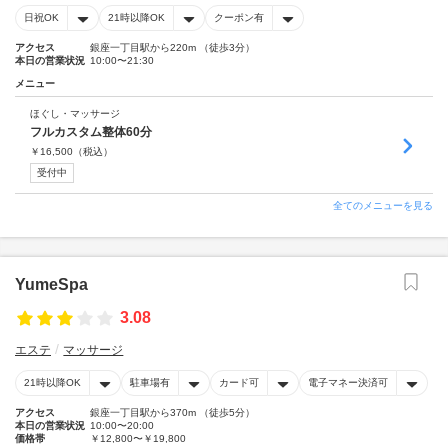
日祝OK
21時以降OK
クーポン有
アクセス
銀座一丁目駅から220m （徒歩3分）
本日の営業状況
10:00〜21:30
メニュー
ほぐし・マッサージ
フルカスタム整体60分
￥
16,500
（税込）
受付中
全てのメニューを見る
YumeSpa
3.08
エステ
マッサージ
21時以降OK
駐車場有
カード可
電子マネー決済可
アクセス
銀座一丁目駅から370m （徒歩5分）
本日の営業状況
10:00〜20:00
価格帯
￥12,800〜￥19,800