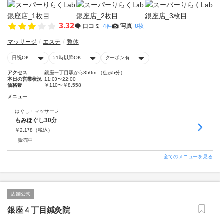
3.32
口コミ
4件
写真
8枚
マッサージ
エステ
整体
日祝OK
21時以降OK
クーポン有
アクセス
銀座一丁目駅から350m （徒歩5分）
本日の営業状況
11:00〜22:00
価格帯
￥110〜￥8,558
メニュー
ほぐし・マッサージ
もみほぐし30分
￥
2,178
（税込）
販売中
全てのメニューを見る
店舗公式
銀座４丁目鍼灸院