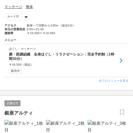
マッサージ
整体
カード可
アクセス
銀座一丁目駅から130m （徒歩2分）
本日の営業状況
9:00〜21:00
価格帯
￥15,000〜￥16,500
メニュー
ほぐし・マッサージ
膜・筋膜組織 全身ほぐし・リラクゼーション：完全予約制（1時
間30分）
￥
16,500
（税込）
販売中
全てのメニューを見る
店舗公式
銀座アルティ