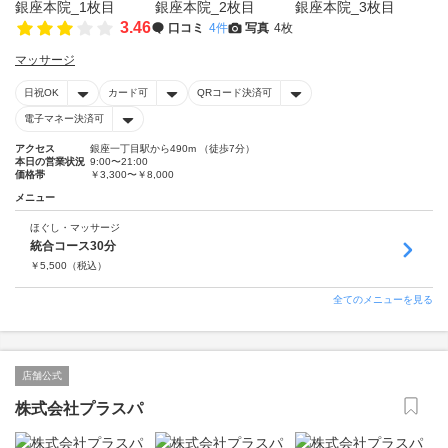
3.46
口コミ
4件
写真
4枚
マッサージ
日祝OK
カード可
QRコード決済可
電子マネー決済可
アクセス
銀座一丁目駅から490m （徒歩7分）
本日の営業状況
9:00〜21:00
価格帯
￥3,300〜￥8,000
メニュー
ほぐし・マッサージ
統合コース30分
￥
5,500
（税込）
全てのメニューを見る
店舗公式
株式会社プラスパ