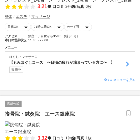
3.21
口コミ
2件
写真
6枚
整体
エステ
マッサージ
日祝OK
21時以降OK
カード可
アクセス
銀座一丁目駅から350m （徒歩5分）
本日の営業状況
11:00〜22:00
メニュー
ほぐし・マッサージ
【もみほぐしコース 〜日頃の疲れが溜まっている方に〜 】
販売中
全てのメニューを見る
店舗公式
接骨院・鍼灸院 エース銀座院
3.32
口コミ
1件
写真
1枚