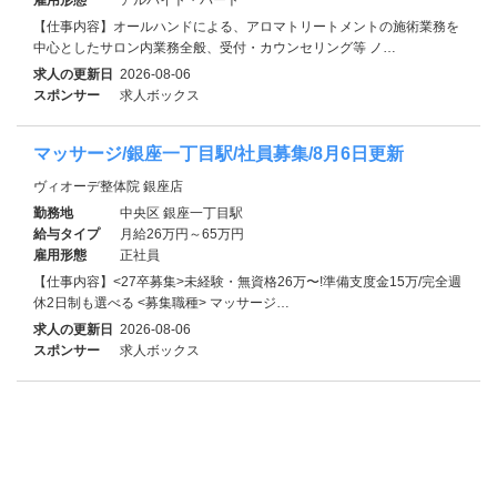
【仕事内容】オールハンドによる、アロマトリートメントの施術業務を
中心としたサロン内業務全般、受付・カウンセリング等 ノ…
求人の更新日
2026-08-06
スポンサー
求人ボックス
マッサージ/銀座一丁目駅/社員募集/8月6日更新
ヴィオーデ整体院 銀座店
勤務地
中央区 銀座一丁目駅
給与タイプ
月給26万円～65万円
雇用形態
正社員
【仕事内容】<27卒募集>未経験・無資格26万〜!準備支度金15万/完全週
休2日制も選べる <募集職種> マッサージ…
求人の更新日
2026-08-06
スポンサー
求人ボックス