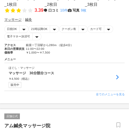
3.39
口コミ
10件
写真
9枚
マッサージ
鍼灸
日祝OK
21時以降OK
クーポン有
カード可
電子マネー決済可
アクセス
銀座一丁目駅から280m （徒歩4分）
本日の営業状況
11:00〜22:00
価格帯
￥1,000〜￥7,500
メニュー
ほぐし・マッサージ
マッサージ 30分部分コース
￥
4,500
（税込）
販売中
全てのメニューを見る
店舗公式
アム鍼灸マッサージ院