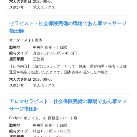
求人の更新日
2026-08-06
スポンサー
求人ボックス
セラピスト・社会保険完備の職場であん摩マッサージ
指圧師
オーダーメイド整体
勤務地
中央区 銀座一丁目駅
給与タイプ
月給28万5,000円～45万円
雇用形態
正社員
【仕事内容】当院ではセラピストとして、施術・運動指導・接客・店舗
運営を幅広く担当いただきます。国家資格を活かした本格的…
求人の更新日
2026-08-06
スポンサー
求人ボックス
アロマセラピスト・社会保険完備の職場であん摩マッ
サージ指圧師
Bodysh -ボディッシュ- 西銀座デパート店
勤務地
中央区 銀座一丁目駅
給与タイプ
時給1,330円～1,800円
雇用形態
アルバイト・パート