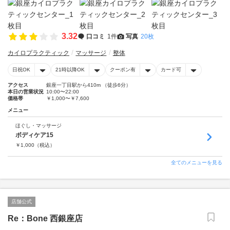
3.32
口コミ
1件
写真
20枚
カイロプラクティック
マッサージ
整体
日祝OK
21時以降OK
クーポン有
カード可
アクセス
銀座一丁目駅から410m （徒歩6分）
本日の営業状況
10:00〜22:00
価格帯
￥1,000〜￥7,600
メニュー
ほぐし・マッサージ
ボディケア15
￥
1,000
（税込）
全てのメニューを見る
店舗公式
Re：Bone 西銀座店