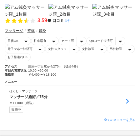
3.59
口コミ
5件
マッサージ
整体
鍼灸
日祝OK
駐車場有
カード可
QRコード決済可
電子マネー決済可
女性スタッフ
女性歓迎
男性歓迎
お子様連れOK
アクセス
銀座一丁目駅から270m （徒歩4分）
本日の営業状況
10:00〜20:00
価格帯
￥4,400〜￥18,100
メニュー
ほぐし・マッサージ
マッサージ施術／75分
￥
11,000
（税込）
販売中
全てのメニューを見る