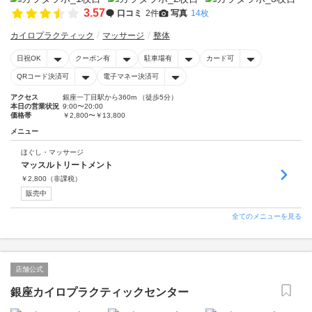
3.57
口コミ
2件
写真
14枚
カイロプラクティック
マッサージ
整体
日祝OK
クーポン有
駐車場有
カード可
QRコード決済可
電子マネー決済可
アクセス
銀座一丁目駅から360m （徒歩5分）
本日の営業状況
9:00〜20:00
価格帯
￥2,800〜￥13,800
メニュー
ほぐし・マッサージ
マッスルトリートメント
￥
2,800
（非課税）
販売中
全てのメニューを見る
店舗公式
銀座カイロプラクティックセンター