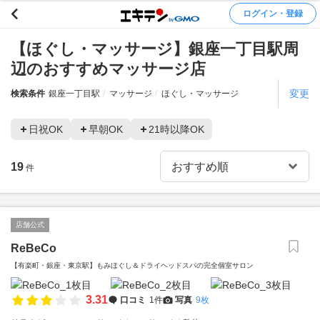
ログイン・登録
【ほぐし・マッサージ】銀座一丁目駅周
辺のおすすめマッサージ店
変更
検索条件
銀座一丁目駅
マッサージ
ほぐし・マッサージ
日祝OK
早朝OK
21時以降OK
19
件
店舗公式
ReBeCo
【有楽町・銀座・東京駅】もみほぐし＆ドライヘッドスパの完全個室サロン
3.31
口コミ
1件
写真
9枚