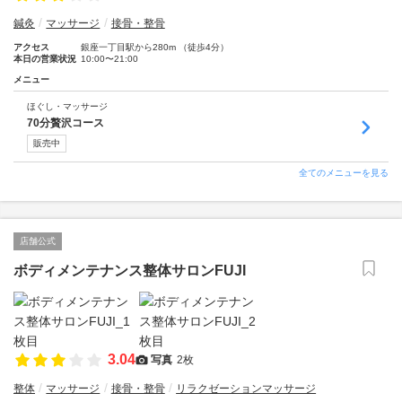
鍼灸
マッサージ
接骨・整骨
アクセス
銀座一丁目駅から280m （徒歩4分）
本日の営業状況
10:00〜21:00
メニュー
ほぐし・マッサージ
70分贅沢コース
販売中
全てのメニューを見る
店舗公式
ボディメンテナンス整体サロンFUJI
3.04
写真
2枚
整体
マッサージ
接骨・整骨
リラクゼーションマッサージ