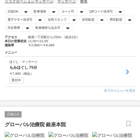
リラクゼーションマッサージ
マッサージ
整体
日祝OK
駐車場有
カード可
QRコード決済可
電子マネー決済可
女性スタッフ
女性歓迎
男性歓迎
完全禁煙
飲食物持ち込み可
アクセス
銀座一丁目駅から150m （徒歩2分）
本日の営業状況
11:00〜21:00
価格帯
￥2,980〜￥9,480
メニュー
ほぐし・マッサージ
もみほぐし 75分
￥
7,980
（税込）
受付中
全てのメニューを見る
店舗公式
グローバル治療院 銀座本院