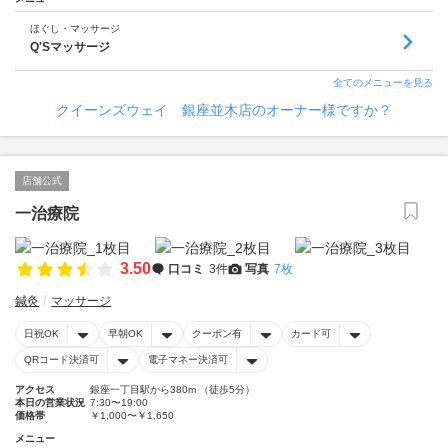
ほぐし・マッサージ
Q'Sマッサージ
全てのメニューを見る
クイーンズウェイ 銀座並木店のオーナー様ですか？
店舗公式
一治療院
3.50
口コミ
3件
写真
7枚
鍼灸
マッサージ
日祝OK
早朝OK
クーポン有
カード可
QRコード決済可
電子マネー決済可
アクセス
銀座一丁目駅から380m （徒歩5分）
本日の営業状況
7:30〜19:00
価格帯
￥1,000〜￥1,650
メニュー