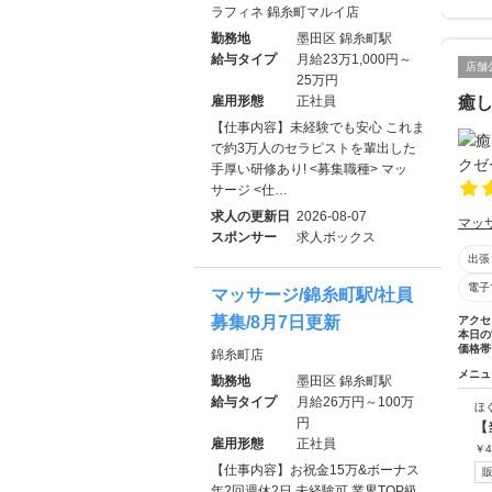
ラフィネ 錦糸町マルイ店
勤務地
墨田区 錦糸町駅
給与タイプ
月給23万1,000円～
店舗
25万円
雇用形態
正社員
癒
【仕事内容】未経験でも安心 これま
で約3万人のセラピストを輩出した
手厚い研修あり! <募集職種> マッ
サージ <仕…
求人の更新日
2026-08-07
マッ
スポンサー
求人ボックス
出張
電子
マッサージ/錦糸町駅/社員
募集/8月7日更新
アクセ
本日の
価格帯
錦糸町店
メニュ
勤務地
墨田区 錦糸町駅
給与タイプ
月給26万円～100万
ほ
円
【
雇用形態
正社員
￥
4
【仕事内容】お祝金15万&ボーナス
年2回週休2日 未経験可 業界TOP級