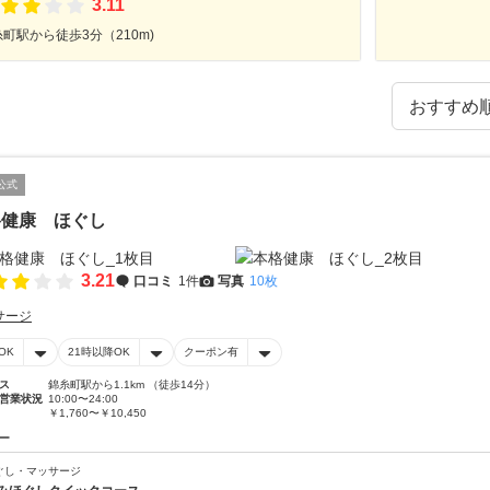
3.11
町駅から徒歩3分（210m)
公式
格健康 ほぐし
3.21
口コミ
1件
写真
10枚
サージ
OK
21時以降OK
クーポン有
ス
錦糸町駅から1.1km （徒歩14分）
営業状況
10:00〜24:00
￥1,760〜￥10,450
ー
ぐし・マッサージ