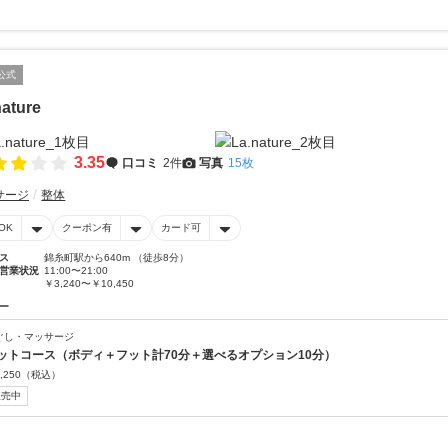
公式
nature
3.35
口コミ
2件
写真
15枚
サージ
整体
OK
クーポン有
カード可
ス
錦糸町駅から640m （徒歩8分）
営業状況
11:00〜21:00
￥3,240〜￥10,450
ー
ぐし・マッサージ
ットコース（ボディ＋フット計70分＋選べるオプション10分）
,250
（税込）
販売中