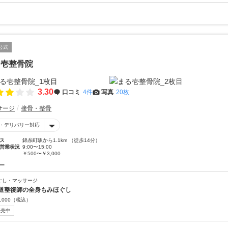
公式
る壱整骨院
3.30
口コミ
4件
写真
20枚
サージ
接骨・整骨
・デリバリー対応
ス
錦糸町駅から1.1km （徒歩14分）
営業状況
9:00〜15:00
￥500〜￥3,000
ー
ぐし・マッサージ
道整復師の全身もみほぐし
,000
（税込）
販売中