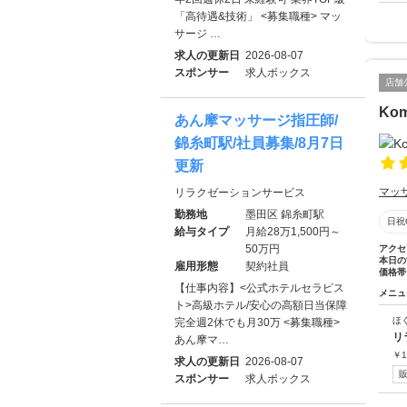
「高待遇&技術」 <募集職種> マッ
サージ …
求人の更新日
2026-08-07
スポンサー
求人ボックス
店舗
Ko
あん摩マッサージ指圧師/
錦糸町駅/社員募集/8月7日
更新
マッ
リラクゼーションサービス
勤務地
墨田区 錦糸町駅
日祝
給与タイプ
月給28万1,500円～
50万円
アクセ
本日の
雇用形態
契約社員
価格帯
【仕事内容】<公式ホテルセラピス
メニュ
ト>高級ホテル/安心の高額日当保障
ほ
完全週2休でも月30万 <募集職種>
リ
あん摩マ…
￥
1
求人の更新日
2026-08-07
スポンサー
求人ボックス