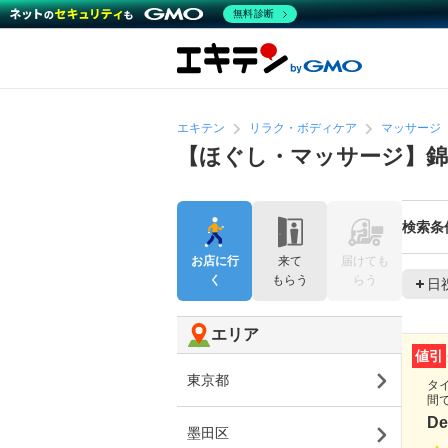
無料診断
エキテン
リラク・ボディケア
マッサージ
【ほぐし・マッサージ】錦
検索条
お店に行
来て
届けても
く
もらう
らう
日
エリア
値引
東京都
タ
間
De
墨田区