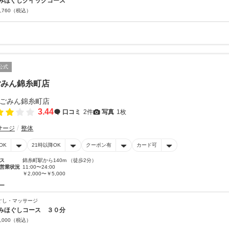
みほぐしクイックコース
,760
（税込）
公式
ごみん錦糸町店
3.44
口コミ
2件
写真
1枚
サージ
整体
OK
21時以降OK
クーポン有
カード可
ス
錦糸町駅から140m （徒歩2分）
営業状況
11:00〜24:00
￥2,000〜￥5,000
ー
ぐし・マッサージ
みほぐしコース ３０分
,000
（税込）