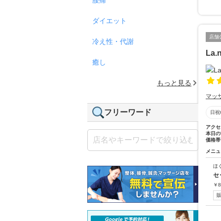
ダイエット
店舗
冷え性・代謝
La.
癒し
もっと見る
マッ
フリーワード
日祝
アクセ
本日の
価格帯
メニュ
ほ
セ
￥
8