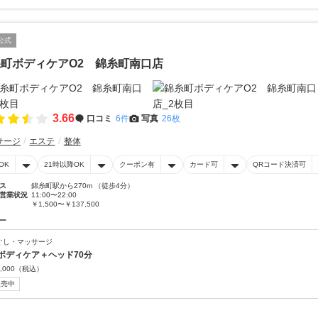
公式
町ボディケアO2 錦糸町南口店
3.66
口コミ
6件
写真
26枚
サージ
エステ
整体
OK
21時以降OK
クーポン有
カード可
QRコード決済可
ス
錦糸町駅から270m （徒歩4分）
営業状況
11:00〜22:00
￥1,500〜￥137,500
ー
ぐし・マッサージ
ボディケア＋ヘッド70分
,000
（税込）
販売中