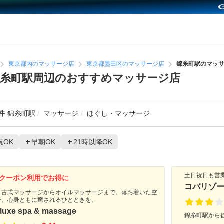
東京都内のマッサージ店
東京都墨田区のマッサージ店
錦糸町駅のマッ
糸町駅周辺のおすすめマッサージ店
件
錦糸町駅
マッサージ
ほぐし・マッサージ
祝OK
早朝OK
21時以降OK
土日祝日も営
クーポン利用でお得に
コバリゾ
イ古式マッサージからオイルマッサージまで。落ち着いた空
で、心身ともに癒されるひとときを。
luxe spa & massage
錦糸町駅から徒