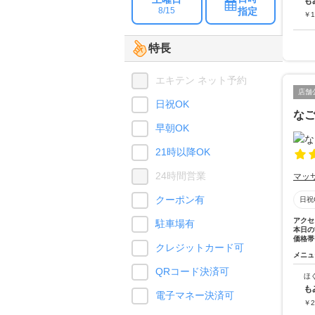
も
指定
8/15
￥
1
特長
エキテン ネット予約
店舗
日祝OK
な
早朝OK
21時以降OK
24時間営業
マッ
クーポン有
日祝
アクセ
駐車場有
本日の
価格帯
クレジットカード可
メニュ
QRコード決済可
ほ
も
電子マネー決済可
￥
2