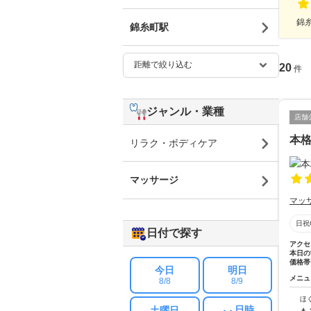
錦糸
錦糸町駅
20
件
ジャンル・業種
店舗
本
リラク・ボディケア
マッサージ
マッ
日祝
日付で探す
アクセ
本日の
価格帯
今日
明日
メニュ
8/8
8/9
ほ
日時
土曜日