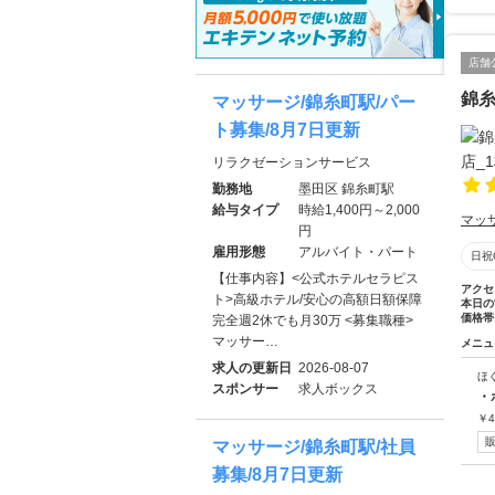
店舗
錦糸
マッサージ/錦糸町駅/パー
ト募集/8月7日更新
リラクゼーションサービス
勤務地
墨田区 錦糸町駅
給与タイプ
時給1,400円～2,000
マッ
円
雇用形態
アルバイト・パート
日祝
【仕事内容】<公式ホテルセラピス
アクセ
ト>高級ホテル/安心の高額日額保障
本日の
価格帯
完全週2休でも月30万 <募集職種>
マッサー…
メニュ
求人の更新日
2026-08-07
ほ
スポンサー
求人ボックス
・
￥
4
マッサージ/錦糸町駅/社員
募集/8月7日更新