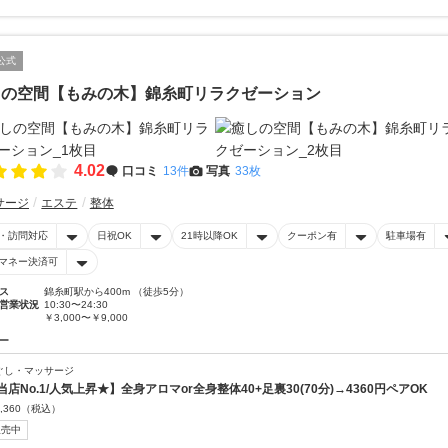
公式
しの空間【もみの木】錦糸町リラクゼーション
4.02
口コミ
13件
写真
33枚
サージ
エステ
整体
・訪問対応
日祝OK
21時以降OK
クーポン有
駐車場有
マネー決済可
ス
錦糸町駅から400m （徒歩5分）
営業状況
10:30〜24:30
￥3,000〜￥9,000
ー
ぐし・マッサージ
当店No.1/人気上昇★】全身アロマor全身整体40+足裏30(70分)→4360円ペアOK
,360
（税込）
販売中