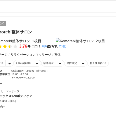
公式
morebi整体サロン
3.76
口コミ
6件
写真
20枚
サージ
リラクゼーションマッサージ
整体
OK
21時以降OK
駐車場有
男性限定
お子様連れOK
ス
錦糸町駅から690m （徒歩9分）
営業状況
10:00〜22:00
￥4,000〜￥13,500
ー
ぐし・マッサージ
ラックス120ボディケア
3,000
（税込）
販売中