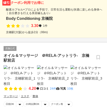
値引
クーポン利用でお得に
酸素カプセル×プロによる手技で、日常生活も運動も快適に楽しめる身体へ
｜自分磨きを行える美容鍼もあり♪
Body Conditioning 京橋院
3.30
1件
京橋駅(大阪)から徒歩2分（99m)
店舗公式
オイル＆マッサージ ＠RELA‐アットリラ‐ 京橋
駅前店
4.20
口コミ
24件
写真
10枚
マッサージ
エステ
整体
日祝OK
21時以降OK
クーポン有