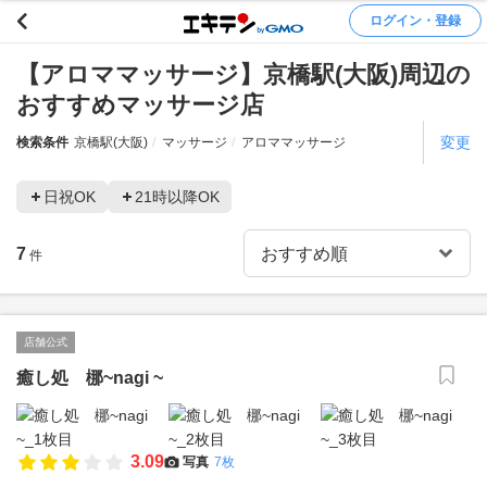
ログイン・登録
【アロママッサージ】京橋駅(大阪)周辺の
おすすめマッサージ店
変更
検索条件
京橋駅(大阪)
マッサージ
アロママッサージ
日祝OK
21時以降OK
7
件
店舗公式
癒し処 梛~nagi ~
3.09
写真
7枚