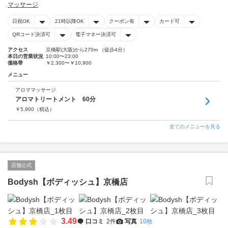
マッサージ
日祝OK
21時以降OK
クーポン有
カード可
QRコード決済可
電子マネー決済可
アクセス
京橋駅(大阪)から270m （徒歩4分）
本日の営業状況
10:00〜23:00
価格帯
￥2,300〜￥10,900
メニュー
アロママッサージ
アロマトリートメント 60分
￥
5,900
（税込）
全てのメニューを見る
店舗公式
Bodysh【ボディッシュ】京橋店
3.49
口コミ
2件
写真
10枚