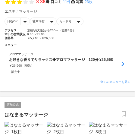
3.38
口コミ
11件
写真
23枚
エステ
マッサージ
日祝OK
駐車場有
カード可
アクセス
京橋駅(大阪)から200m （徒歩3分）
本日の営業状況
9:00〜21:00
価格帯
￥5,940〜￥26,568
メニュー
アロママッサージ
お好きな香りでリラックス◆アロママッサージ 120分 ¥26,568
￥
26,568
（税込）
販売中
全てのメニューを見る
店舗公式
はなまるマッサージ