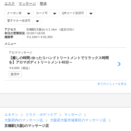
エステ
マッサージ
整体
クーポン有
カード可
QRコード決済可
電子マネー決済可
アクセス
京橋駅(大阪)から1.1km （徒歩15分）
本日の営業状況
10:00〜18:00
価格帯
￥2,160〜￥20,350
メニュー
アロママッサージ
【癒しの時間♪ゆったりハンドトリートメントでリラックス時間
を】アロマボディトリートメント40分～
￥
6,600
（税込）
販売中
全てのメニューを見る
エキテン
リラク・ボディケア
マッサージ
大阪府内のマッサージ店
大阪府大阪市城東区のマッサージ店
京橋駅(大阪)のマッサージ店