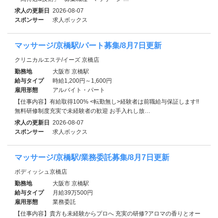
求人の更新日
2026-08-07
スポンサー
求人ボックス
マッサージ/京橋駅/パート募集/8月7日更新
クリニカルエステ/イーズ 京橋店
勤務地
大阪市 京橋駅
給与タイプ
時給1,200円～1,600円
雇用形態
アルバイト・パート
【仕事内容】有給取得100% <転勤無し>経験者は前職給与保証します!!
無料研修制度充実で未経験者の歓迎 お手入れし放…
求人の更新日
2026-08-07
スポンサー
求人ボックス
マッサージ/京橋駅/業務委託募集/8月7日更新
ボディッシュ京橋店
勤務地
大阪市 京橋駅
給与タイプ
月給39万500円
雇用形態
業務委託
【仕事内容】貴方も未経験からプロへ 充実の研修?アロマの香りとオー