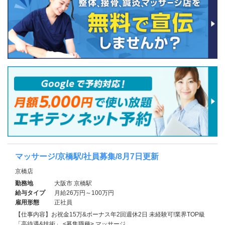
マッサージ/京橋駅/社員募集/8月7日更新
京橋店
勤務地
大阪市 京橋駅
給与タイプ
月給26万円～100万円
雇用形態
正社員
【仕事内容】お祝金15万&ボーナス年2回週休2日 未経験可!業界TOP級
「高待遇&技術」 <募集職種> マッサージ …