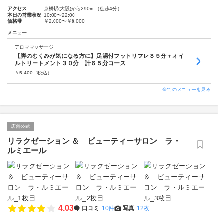
アクセス
京橋駅(大阪)から290m （徒歩4分）
本日の営業状況
10:00〜22:00
価格帯
￥2,000〜￥8,000
メニュー
アロママッサージ
【脚のむくみが気になる方に】足湯付フットリフレ３５分＋オイ
ルトリートメント３０分 計６５分コース
￥
5,400
（税込）
全てのメニューを見る
店舗公式
リラクゼーション ＆ ビューティーサロン ラ・
ルミエール
4.03
口コミ
10件
写真
12枚