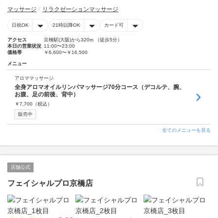
マッサージ
リラクゼーションマッサージ
日祝OK
21時以降OK
カード可
アクセス
京橋駅(大阪)から320m （徒歩5分）
本日の営業状況
11:00〜23:00
価格帯
￥6,600〜￥16,500
メニュー
アロママッサージ
全身アロマオイルリンパマッサージ70分コース（デコルテ、腕、
お腹、足の前後、背中）
￥
7,700
（税込）
販売中
全てのメニューを見る
店舗公式
フェイシャルプロ京橋店