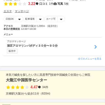
3.22
口コミ
1件
写真
5枚
エステ
マッサージ
日祝OK
駐車場有
カード可
アクセス
京橋駅(大阪)から390m （徒歩5分）
本日の営業状況
12:00〜19:30
メニュー
アロママッサージ
深圧アロマリンパボディ３０分〜９０分
販売中
全てのメニューを見る
本気で鍼灸を探したい方に高度専門技術中国鍼灸◎全国からご来院
大龍江中国医学センター
4.47
34件
京橋駅(大阪)から徒歩11分（820m)