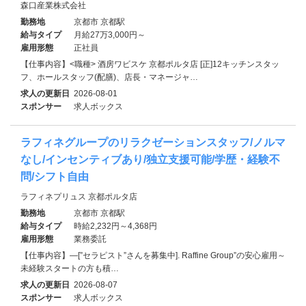
森口産業株式会社
勤務地
京都市 京都駅
給与タイプ
月給27万3,000円～
雇用形態
正社員
【仕事内容】<職種> 酒房ワビスケ 京都ポルタ店 [正]12キッチンスタッ
フ、ホールスタッフ(配膳)、店長・マネージャ…
求人の更新日
2026-08-01
スポンサー
求人ボックス
ラフィネグループのリラクゼーションスタッフ/ノルマ
なし/インセンティブあり/独立支援可能/学歴・経験不
問/シフト自由
ラフィネプリュス 京都ポルタ店
勤務地
京都市 京都駅
給与タイプ
時給2,232円～4,368円
雇用形態
業務委託
【仕事内容】―[”セラピスト”さんを募集中]. Raffine Group”の安心雇用～
未経験スタートの方も積…
求人の更新日
2026-08-07
スポンサー
求人ボックス