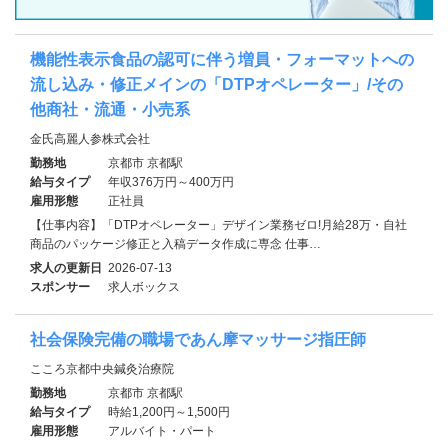
機能性表示食品の認可に伴う増員・フォーマットへの
流し込み・修正メインの「DTPオペレーター」/その
他商社・流通・小売系
金氏高麗人参株式会社
勤務地
京都市 京都駅
給与タイプ
年収376万円～400万円
雇用形態
正社員
【仕事内容】「DTPオペレーター」デザイン業務ゼロ!月給28万・自社
商品のパッケージ修正と入稿データ作成に専念 仕事…
求人の更新日
2026-07-13
スポンサー
求人ボックス
社会保険完備の職場であん摩マッサージ指圧師
こころ京都中央鍼灸治療院
勤務地
京都市 京都駅
給与タイプ
時給1,200円～1,500円
雇用形態
アルバイト・パート