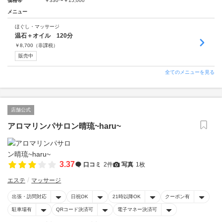
価格帯
￥330〜￥15,000
メニュー
ほぐし・マッサージ
温石＋オイル 120分
￥
8,700
（非課税）
販売中
全てのメニューを見る
店舗公式
アロマリンパサロン晴琉~haru~
3.37
口コミ
2件
写真
1枚
エステ
マッサージ
出張・訪問対応
日祝OK
21時以降OK
クーポン有
駐車場有
QRコード決済可
電子マネー決済可