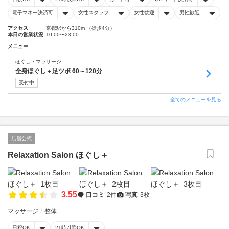
電子マネー決済可
女性スタッフ
女性歓迎
男性歓迎
アクセス
京都駅から310m （徒歩4分）
本日の営業状況
10:00〜23:00
メニュー
ほぐし・マッサージ
全身ほぐし＋足ツボ 60～120分
受付中
全てのメニューを見る
店舗公式
Relaxation Salon ほぐし＋
3.55
口コミ
2件
写真
3枚
マッサージ
整体
日祝OK
21時以降OK