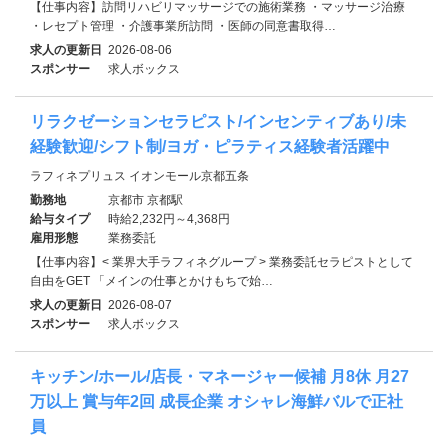
【仕事内容】訪問リハビリマッサージでの施術業務 ・マッサージ治療
・レセプト管理 ・介護事業所訪問 ・医師の同意書取得…
求人の更新日
2026-08-06
スポンサー
求人ボックス
リラクゼーションセラピスト/インセンティブあり/未
経験歓迎/シフト制/ヨガ・ピラティス経験者活躍中
ラフィネプリュス イオンモール京都五条
勤務地
京都市 京都駅
給与タイプ
時給2,232円～4,368円
雇用形態
業務委託
【仕事内容】< 業界大手ラフィネグループ > 業務委託セラピストとして
自由をGET 「メインの仕事とかけもちで始…
求人の更新日
2026-08-07
スポンサー
求人ボックス
キッチン/ホール/店長・マネージャー候補 月8休 月27
万以上 賞与年2回 成長企業 オシャレ海鮮バルで正社
員