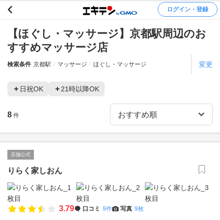
ログイン・登録
【ほぐし・マッサージ】京都駅周辺のお
すすめマッサージ店
変更
検索条件
京都駅
マッサージ
ほぐし・マッサージ
日祝OK
21時以降OK
8
件
店舗公式
りらく家しおん
3.79
口コミ
9件
写真
9枚