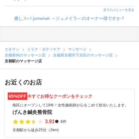
全てのメニューを見る
癒しスパ jumeirah ～ジュメイラ～のオーナー様ですか？
エキテン
リラク・ボディケア
マッサージ
京都府内のマッサージ店
京都府京都市下京区のマッサージ店
京都駅のマッサージ店
お近くのお店
65%OFF
今すぐお得なクーポンをチェック
南区にオープンして19年！女性施術師が心をこめて担当いたします。
げんき鍼灸整骨院
3.91
8件
京都駅から徒歩25分（2km)