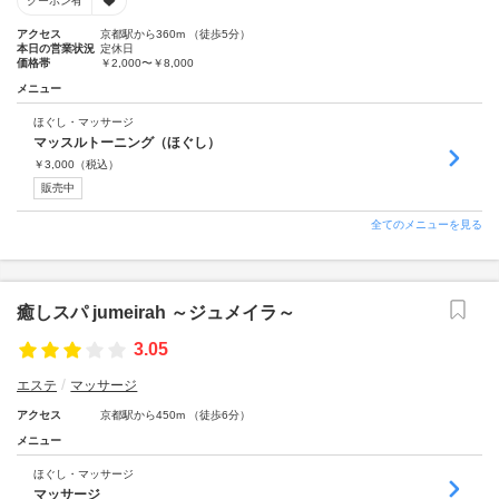
クーポン有
アクセス
京都駅から360m （徒歩5分）
本日の営業状況
定休日
価格帯
￥2,000〜￥8,000
メニュー
ほぐし・マッサージ
マッスルトーニング（ほぐし）
￥
3,000
（税込）
販売中
全てのメニューを見る
癒しスパ jumeirah ～ジュメイラ～
3.05
エステ
マッサージ
アクセス
京都駅から450m （徒歩6分）
メニュー
ほぐし・マッサージ
マッサージ