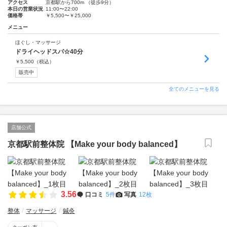
アクセス
京都駅から700m （徒歩9分）
本日の営業状況
11:00〜22:00
価格帯
￥5,500〜￥25,000
メニュー
ほぐし・マッサージ
ドライヘッドスパ☆40分
￥
5,500
（税込）
販売中
全てのメニューを見る
店舗公式
京都駅前整体院 【Make your body balanced】
3.56
口コミ
5件
写真
12枚
整体
マッサージ
鍼灸