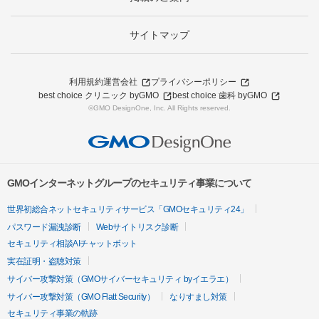
サイトマップ
利用規約
運営会社
プライバシーポリシー
best choice クリニック byGMO
best choice 歯科 byGMO
©GMO DesignOne, Inc. All Rights reserved.
GMOインターネットグループのセキュリティ事業について
世界初総合ネットセキュリティサービス「GMOセキュリティ24」
パスワード漏洩診断
Webサイトリスク診断
セキュリティ相談AIチャットボット
実在証明・盗聴対策
サイバー攻撃対策（GMOサイバーセキュリティ byイエラエ）
サイバー攻撃対策（GMO Flatt Security）
なりすまし対策
セキュリティ事業の軌跡