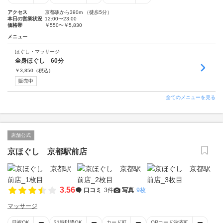
アクセス
京都駅から390m （徒歩5分）
本日の営業状況
12:00〜23:00
価格帯
￥550〜￥5,830
メニュー
ほぐし・マッサージ
全身ほぐし 60分
￥
3,850
（税込）
販売中
全てのメニューを見る
店舗公式
京ほぐし 京都駅前店
3.56
口コミ
3件
写真
9枚
マッサージ
日祝OK
21時以降OK
カード可
QRコード決済可