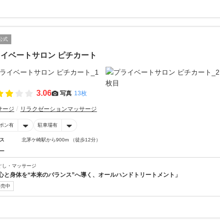
公式
イベートサロン ピチカート
3.06
写真
13枚
サージ
リラクゼーションマッサージ
ポン有
駐車場有
ス
北茅ケ崎駅から900m （徒歩12分）
ー
ぐし・マッサージ
心と身体を“本来のバランス”へ導く、オールハンドトリートメント」
販売中