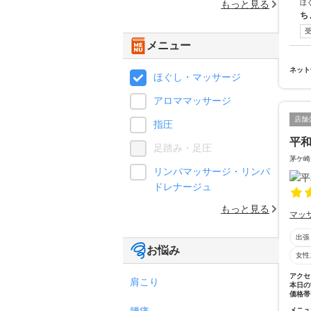
もっと見る
ほ
ち
メニュー
ネット
ほぐし・マッサージ
アロママッサージ
店舗
指圧
平
足踏み・足圧
茅ケ崎
リンパマッサージ・リンパ
ドレナージュ
もっと見る
マッ
出張
お悩み
女性
アクセ
肩こり
本日の
価格帯
腰痛
メニュ