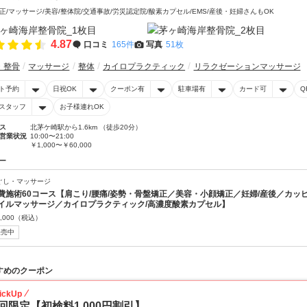
正/マッサージ/美容/整体院/交通事故/労災認定院/酸素カプセル/EMS/産後・妊婦さんもOK
4.87
口コミ
165件
写真
51枚
・整骨
マッサージ
整体
カイロプラクティック
リラクゼーションマッサージ
ト予約
日祝OK
クーポン有
駐車場有
カード可
Q
スタッフ
お子様連れOK
ス
北茅ケ崎駅から1.6km （徒歩20分）
営業状況
10:00〜21:00
￥1,000〜￥60,000
ー
ぐし・マッサージ
費施術60コース【肩こり/腰痛/姿勢・骨盤矯正／美容・小顔矯正／妊婦/産後／カッ
イルマッサージ／カイロプラクティック/高濃度酸素カプセル】
,000
（税込）
販売中
すめのクーポン
ickUp
回限定【初検料1,000円割引】