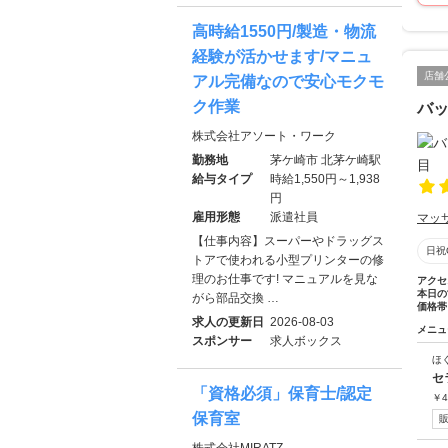
高時給1550円/製造・物流
経験が活かせます/マニュ
店舗
アル完備なので安心モクモ
ク作業
バッ
株式会社アソート・ワーク
勤務地
茅ケ崎市 北茅ケ崎駅
給与タイプ
時給1,550円～1,938
円
雇用形態
派遣社員
マッ
【仕事内容】スーパーやドラッグス
日祝
トアで使われる小型プリンターの修
理のお仕事です! マニュアルを見な
アクセ
本日の
がら部品交換 …
価格帯
求人の更新日
2026-08-03
メニュ
スポンサー
求人ボックス
ほ
セ
「資格必須」保育士/認定
￥
4
保育室
株式会社MIRATZ