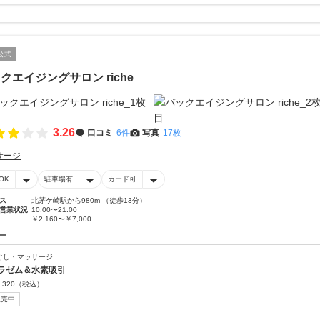
公式
クエイジングサロン riche
3.26
口コミ
6件
写真
17枚
サージ
OK
駐車場有
カード可
ス
北茅ケ崎駅から980m （徒歩13分）
営業状況
10:00〜21:00
￥2,160〜￥7,000
ー
ぐし・マッサージ
ラゼム＆水素吸引
,320
（税込）
販売中