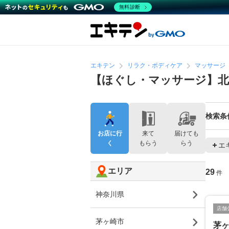
無料診断
エキテン
リラク・ボディケア
マッサージ
【ほぐし・マッサージ】
検索条
お店に行
来て
届けても
く
もらう
らう
エ
エリア
29
件
神奈川県
店舗
茅ヶ崎市
茅