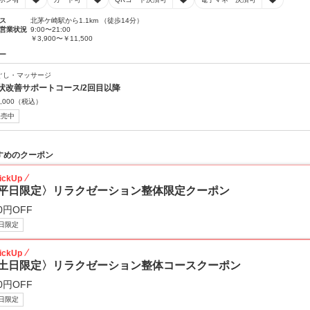
ス
北茅ケ崎駅から1.1km （徒歩14分）
営業状況
9:00〜21:00
￥3,900〜￥11,500
ー
ぐし・マッサージ
状改善サポートコース/2回目以降
,000
（税込）
販売中
すめのクーポン
ickUp
平日限定〉リラクゼーション整体限定クーポン
0円OFF
日限定
ickUp
土日限定〉リラクゼーション整体コースクーポン
0円OFF
日限定