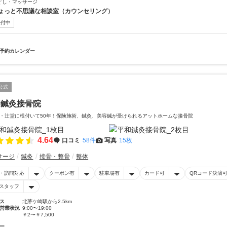
ぐし・マッサージ
ょっと不思議な相談室（カウンセリング）
受付中
予約カレンダー
公式
和鍼灸接骨院
・辻堂に根付いて50年！保険施術、鍼灸、美容鍼が受けられるアットホームな接骨院
4.64
口コミ
58件
写真
15枚
サージ
鍼灸
接骨・整骨
整体
・訪問対応
クーポン有
駐車場有
カード可
QRコード決済
スタッフ
ス
北茅ケ崎駅から2.5km
営業状況
9:00〜19:00
￥2〜￥7,500
ー