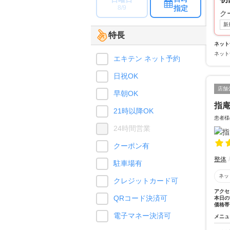
指定
8/9
ク
新
特長
ネット
ネット
エキテン ネット予約
日祝OK
店舗
早朝OK
指
21時以降OK
患者様
24時間営業
クーポン有
整体
駐車場有
ネッ
クレジットカード可
アクセ
QRコード決済可
本日の
価格帯
電子マネー決済可
メニュ