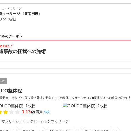
ぐし・マッサージ
身マッサージ （疲労回復）
,300
（税込）
すめのクーポン
ickUp
通事故の怪我への施術
公式
LGO整体院
崎駅南口徒歩1分＞茅ヶ崎／藤沢／湘南エリアの整体マッサージサロン■腰痛をはじめ幅広い症状に
3.13
写真
9枚
マッサージ
リラクゼーションマッサージ
ポン有
カード可
QRコード決済可
電子マネー決済可