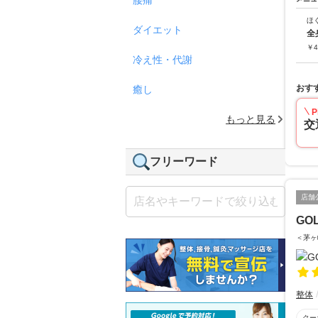
ほ
ダイエット
全
￥
4
冷え性・代謝
おす
癒し
P
もっと見る
交
フリーワード
店舗
GO
＜茅ヶ
整体
クー