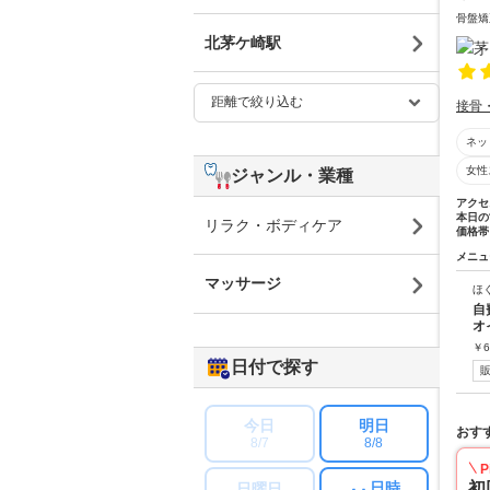
骨盤矯
北茅ケ崎駅
接骨
ネッ
女性
ジャンル・業種
アクセ
本日の
リラク・ボディケア
価格帯
メニュ
マッサージ
ほ
自
オ
￥
6
日付で探す
今日
明日
おす
8/7
8/8
P
日時
初
日曜日