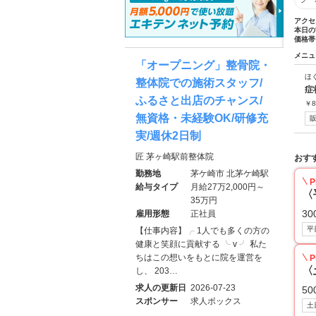
アクセ
本日の
価格帯
メニュ
「オープニング」整骨院・
ほ
整体院での施術スタッフ/
症
ふるさと出店のチャンス/
￥
8
無資格・未経験OK/研修充
実/週休2日制
匠 茅ヶ崎駅前整体院
おす
勤務地
茅ケ崎市 北茅ケ崎駅
P
給与タイプ
月給27万2,000円～
〈
35万円
30
雇用形態
正社員
平
【仕事内容】╭ 1人でも多くの方の
健康と笑顔に貢献する ╰ v ╯ 私た
ちはこの想いをもとに院を運営を
P
〈
し、 203…
求人の更新日
2026-07-23
50
スポンサー
求人ボックス
土