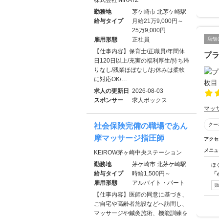
勤務地
茅ケ崎市 北茅ケ崎駅
給与タイプ
月給21万9,000円～
25万9,000円
雇用形態
正社員
店舗
【仕事内容】保育士/正職員/年間休
プラ
日120日以上/充実の福利厚生/持ち帰
りなし/残業ほぼなし/お休みは柔軟
に対応OK/…
求人の更新日
2026-08-03
スポンサー
求人ボックス
マッ
社会保険完備の職場であん
クー
摩マッサージ指圧師
アクセ
メニュ
KEiROW茅ヶ崎中央ステーション
勤務地
茅ケ崎市 北茅ケ崎駅
ほ
給与タイプ
時給1,500円～
「
雇用形態
アルバイト・パート
【仕事内容】医師の同意に基づき、
ご自宅や高齢者施設などへ訪問し、
マッサージや鍼灸施術、機能訓練を