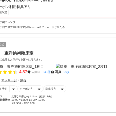
ーポン利用特典アリ
規限定
予約カレンダー
予約で最大10,000円分のAmazonギフトカードが当たる！
公式
庵 東洋施術臨床室
の生活とお気持ちを第一に考えます。
4.87
口コミ
133件
写真
33枚
マッサージ
鍼灸
ト予約
クーポン有
駐車場有
ス
北茅ケ崎駅から1.4km （徒歩18分）
営業状況
10:00〜12:00 14:00〜19:00
￥2,500〜￥30,000
ー