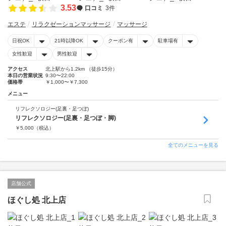
3.53
口コミ
3件
エステ
リラクゼーションマッサージ
マッサージ
日祝OK
21時以降OK
クーポン有
駐車場有
女性歓迎
男性歓迎
アクセス
北上駅から1.2km （徒歩15分）
本日の営業状況
9:30〜22:00
価格帯
￥1,000〜￥7,300
メニュー
リフレクソロジー(足裏・足つぼ)
リフレクソロジー(足裏・足つぼ・脚)
￥
5,000
（税込）
全てのメニューを見る
店舗公式
ほぐし処 北上店