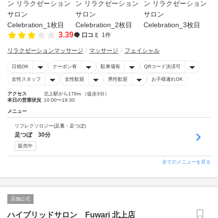
3.39
口コミ
1件
リラクゼーションマッサージ
マッサージ
フェイシャル
日祝OK
クーポン有
駐車場有
QRコード決済可
女性スタッフ
女性歓迎
男性歓迎
お子様連れOK
アクセス
北上駅から170m （徒歩3分）
本日の営業状況
10:00〜18:30
メニュー
リフレクソロジー(足裏・足つぼ)
足つぼ 30分
販売中
全てのメニューを見る
店舗公式
ハイブリッドサロン Fuwari 北上店