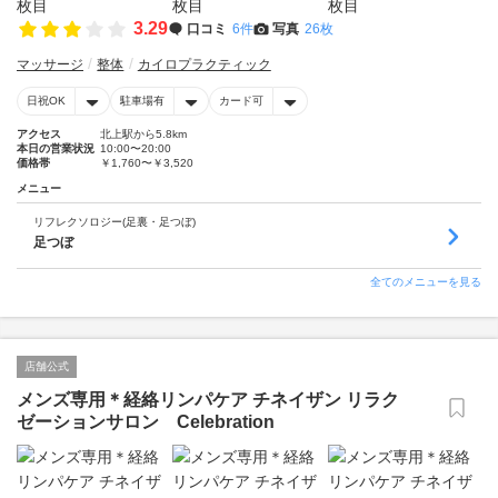
3.29
口コミ
6件
写真
26枚
マッサージ
整体
カイロプラクティック
日祝OK
駐車場有
カード可
アクセス
北上駅から5.8km
本日の営業状況
10:00〜20:00
価格帯
￥1,760〜￥3,520
メニュー
リフレクソロジー(足裏・足つぼ)
足つぼ
全てのメニューを見る
店舗公式
メンズ専用＊経絡リンパケア チネイザン リラク
ゼーションサロン Celebration