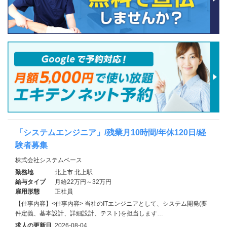
「システムエンジニア」/残業月10時間/年休120日/経
験者募集
株式会社システムベース
勤務地
北上市 北上駅
給与タイプ
月給22万円～32万円
雇用形態
正社員
【仕事内容】<仕事内容> 当社のITエンジニアとして、システム開発(要
件定義、基本設計、詳細設計、テスト)を担当します…
求人の更新日
2026-08-04