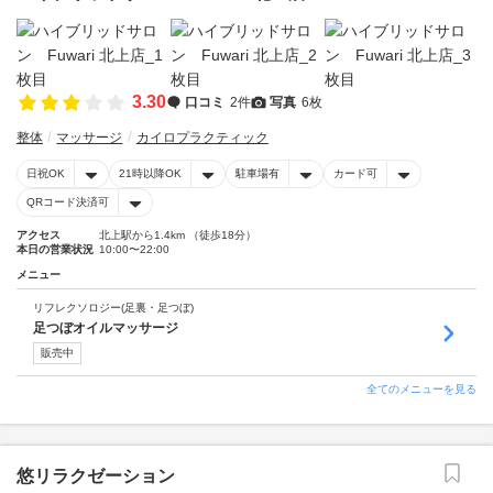
3.30
口コミ
2件
写真
6枚
整体
マッサージ
カイロプラクティック
日祝OK
21時以降OK
駐車場有
カード可
QRコード決済可
アクセス
北上駅から1.4km （徒歩18分）
本日の営業状況
10:00〜22:00
メニュー
リフレクソロジー(足裏・足つぼ)
足つぼオイルマッサージ
販売中
全てのメニューを見る
悠リラクゼーション