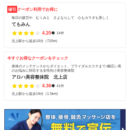
値引
クーポン利用でお得に
毎日の疲労や むくみと さよならして 心もカラダも美しく
てもみん
4.20
14件
北上駅から徒歩10分（720m)
今すぐお得なクーポンをチェック
身体のメンテナンスからダイエット、ブライダルエステまで♪幅広い美
のお悩みに対応する女性向け美容整体院
アロハ美容整体院 北上店
4.36
41件
北上駅から徒歩19分（1.5km)