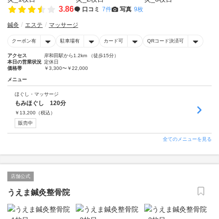
3.86
口コミ
7件
写真
9枚
鍼灸
エステ
マッサージ
クーポン有
駐車場有
カード可
QRコード決済可
アクセス
岸和田駅から1.2km （徒歩15分）
本日の営業状況
定休日
価格帯
￥3,300〜￥22,000
メニュー
ほぐし・マッサージ
もみほぐし 120分
￥
13,200
（税込）
販売中
全てのメニューを見る
店舗公式
うえま鍼灸整骨院