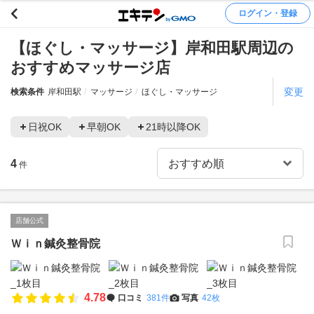
ログイン・登録
【ほぐし・マッサージ】岸和田駅周辺の
おすすめマッサージ店
変更
検索条件
岸和田駅
マッサージ
ほぐし・マッサージ
日祝OK
早朝OK
21時以降OK
4
件
店舗公式
Ｗｉｎ鍼灸整骨院
4.78
口コミ
381件
写真
42枚