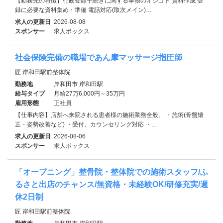
【勤務先の特徴】行政登録手続きに関する事務のオシゴト 資料作成 登
録に必要な資料集め・準備 電話対応(取次メイン)…
求人の更新日
2026-08-08
スポンサー
求人ボックス
社会保険完備の職場であん摩マッサージ指圧師
匠 岸和田駅前整体院
勤務地
岸和田市 岸和田駅
給与タイプ
月給27万6,000円～35万円
雇用形態
正社員
【仕事内容】店舗へ来院される患者様の施術業務全般。 ・施術(骨盤矯
正・姿勢改善など) ・受付、カウンセリング対応 ・…
求人の更新日
2026-08-06
スポンサー
求人ボックス
「オープニング」整骨院・整体院での施術スタッフ/ふ
るさと出店のチャンス/無資格・未経験OK/研修充実/週
休2日制
匠 岸和田駅前整体院