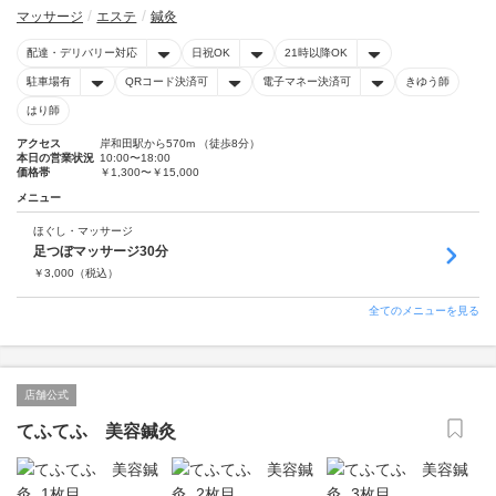
マッサージ
エステ
鍼灸
配達・デリバリー対応
日祝OK
21時以降OK
駐車場有
QRコード決済可
電子マネー決済可
きゆう師
はり師
アクセス
岸和田駅から570m （徒歩8分）
本日の営業状況
10:00〜18:00
価格帯
￥1,300〜￥15,000
メニュー
ほぐし・マッサージ
足つぼマッサージ30分
￥
3,000
（税込）
全てのメニューを見る
店舗公式
てふてふ 美容鍼灸