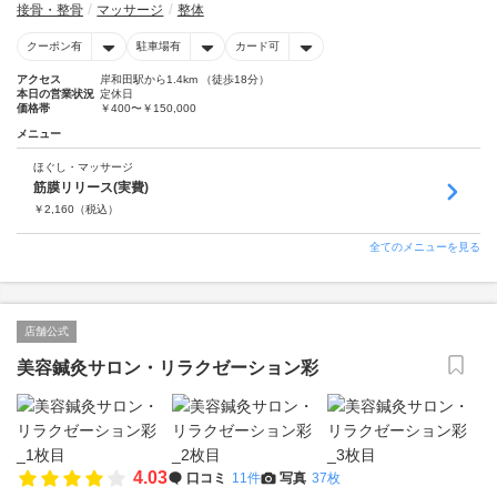
接骨・整骨
マッサージ
整体
クーポン有
駐車場有
カード可
アクセス
岸和田駅から1.4km （徒歩18分）
本日の営業状況
定休日
価格帯
￥400〜￥150,000
メニュー
ほぐし・マッサージ
筋膜リリース(実費)
￥
2,160
（税込）
全てのメニューを見る
店舗公式
美容鍼灸サロン・リラクゼーション彩
4.03
口コミ
11件
写真
37枚