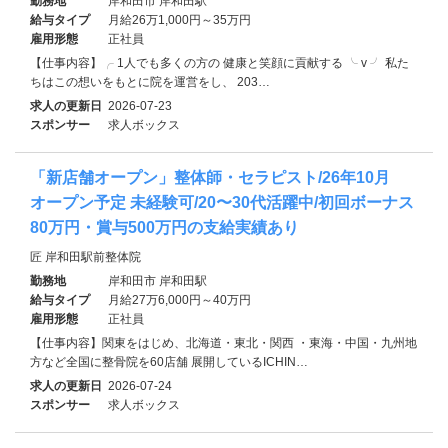
勤務地
岸和田市 岸和田駅
給与タイプ
月給26万1,000円～35万円
雇用形態
正社員
【仕事内容】╭ 1人でも多くの方の 健康と笑顔に貢献する ╰ v ╯ 私た
ちはこの想いをもとに院を運営をし、 203…
求人の更新日
2026-07-23
スポンサー
求人ボックス
「新店舗オープン」整体師・セラピスト/26年10月
オープン予定 未経験可/20〜30代活躍中/初回ボーナス
80万円・賞与500万円の支給実績あり
匠 岸和田駅前整体院
勤務地
岸和田市 岸和田駅
給与タイプ
月給27万6,000円～40万円
雇用形態
正社員
【仕事内容】関東をはじめ、北海道・東北・関西 ・東海・中国・九州地
方など全国に整骨院を60店舗 展開しているICHIN…
求人の更新日
2026-07-24
スポンサー
求人ボックス