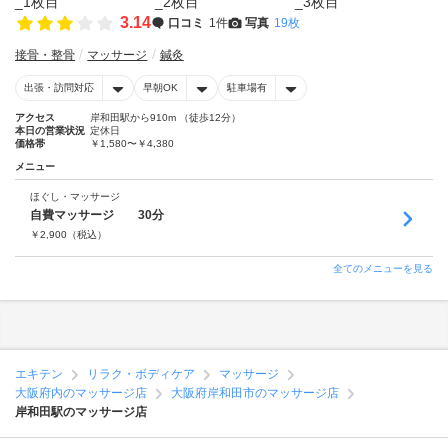
3.14
口コミ
1件
写真
19枚
接骨・整骨
マッサージ
鍼灸
出張・訪問対応
早朝OK
駐車場有
アクセス
岸和田駅から910m （徒歩12分）
本日の営業状況
定休日
価格帯
￥1,580〜￥4,380
メニュー
ほぐし・マッサージ
自費マッサージ 30分
￥
2,900
（税込）
全てのメニューを見る
エキテン
リラク・ボディケア
マッサージ
大阪府内のマッサージ店
大阪府岸和田市のマッサージ店
岸和田駅のマッサージ店