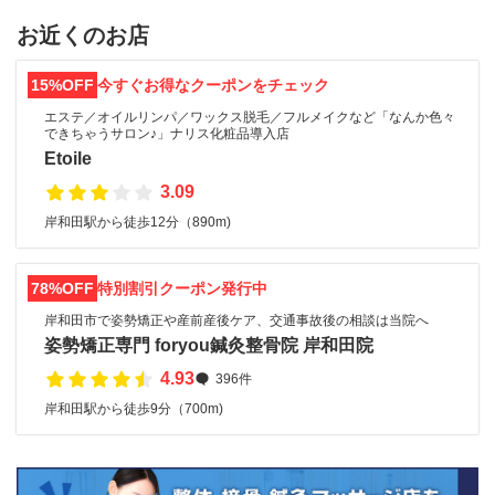
お近くのお店
15%OFF
今すぐお得なクーポンをチェック
エステ／オイルリンパ／ワックス脱毛／フルメイクなど「なんか色々
できちゃうサロン♪」ナリス化粧品導入店
Etoile
3.09
岸和田駅から徒歩12分（890m)
78%OFF
特別割引クーポン発行中
岸和田市で姿勢矯正や産前産後ケア、交通事故後の相談は当院へ
姿勢矯正専門 foryou鍼灸整骨院 岸和田院
4.93
396件
岸和田駅から徒歩9分（700m)