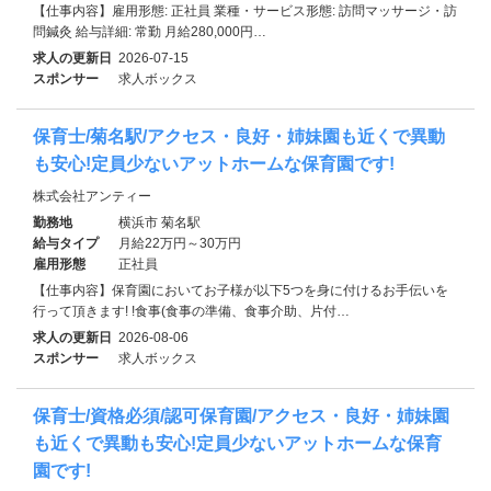
【仕事内容】雇用形態: 正社員 業種・サービス形態: 訪問マッサージ・訪
問鍼灸 給与詳細: 常勤 月給280,000円…
求人の更新日
2026-07-15
スポンサー
求人ボックス
保育士/菊名駅/アクセス・良好・姉妹園も近くで異動
も安心!定員少ないアットホームな保育園です!
株式会社アンティー
勤務地
横浜市 菊名駅
給与タイプ
月給22万円～30万円
雇用形態
正社員
【仕事内容】保育園においてお子様が以下5つを身に付けるお手伝いを
行って頂きます! !食事(食事の準備、食事介助、片付…
求人の更新日
2026-08-06
スポンサー
求人ボックス
保育士/資格必須/認可保育園/アクセス・良好・姉妹園
も近くで異動も安心!定員少ないアットホームな保育
園です!