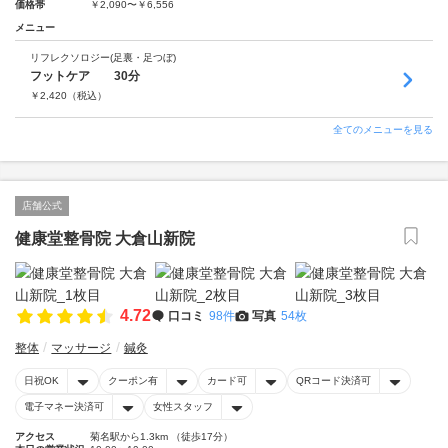
価格帯
￥2,090〜￥6,556
メニュー
リフレクソロジー(足裏・足つぼ)
フットケア 30分
￥
2,420
（税込）
全てのメニューを見る
店舗公式
健康堂整骨院 大倉山新院
4.72
口コミ
98件
写真
54枚
整体
マッサージ
鍼灸
日祝OK
クーポン有
カード可
QRコード決済可
電子マネー決済可
女性スタッフ
アクセス
菊名駅から1.3km （徒歩17分）