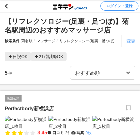
ログイン・登録
【リフレクソロジー(足裏・足つぼ)】菊
名駅周辺のおすすめマッサージ店
変更
検索条件
菊名駅
マッサージ
リフレクソロジー(足裏・足つぼ)
日祝OK
21時以降OK
5
件
店舗公式
Perfectbody新横浜店
3.45
口コミ
2件
写真
9枚