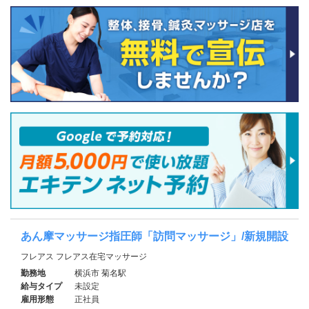
あん摩マッサージ指圧師「訪問マッサージ」/新規開設
フレアス フレアス在宅マッサージ
勤務地
横浜市 菊名駅
給与タイプ
未設定
雇用形態
正社員