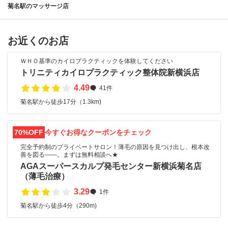
菊名駅のマッサージ店
お近くのお店
ＷＨＯ基準のカイロプラクティックを体験してください
トリニティカイロプラクティック整体院新横浜店
4.49
41件
菊名駅から徒歩17分（1.3km)
70%OFF
今すぐお得なクーポンをチェック
完全予約制のプライベートサロン！薄毛の原因を見つけ出し、根本改
善を図る――。まずは無料相談へ★
AGAスーパースカルプ発毛センター新横浜菊名店
（薄毛治療）
3.29
1件
菊名駅から徒歩4分（290m)