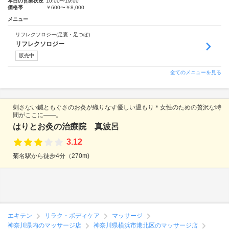
本日の営業状況
10:00〜19:00
価格帯
￥600〜￥8,000
メニュー
リフレクソロジー(足裏・足つぼ)
リフレクソロジー
販売中
全てのメニューを見る
刺さない鍼ともぐさのお灸が織りなす優しい温もり＊女性のための贅沢な時
間がここに――。
はりとお灸の治療院 真波呂
3.12
菊名駅から徒歩4分（270m)
エキテン
リラク・ボディケア
マッサージ
神奈川県内のマッサージ店
神奈川県横浜市港北区のマッサージ店