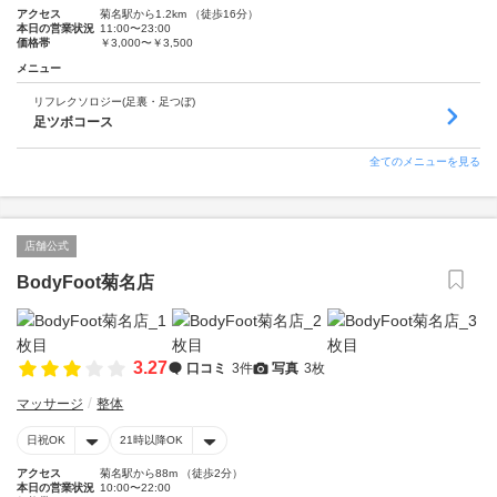
アクセス
菊名駅から1.2km （徒歩16分）
本日の営業状況
11:00〜23:00
価格帯
￥3,000〜￥3,500
メニュー
リフレクソロジー(足裏・足つぼ)
足ツボコース
全てのメニューを見る
店舗公式
BodyFoot菊名店
3.27
口コミ
3件
写真
3枚
マッサージ
整体
日祝OK
21時以降OK
アクセス
菊名駅から88m （徒歩2分）
本日の営業状況
10:00〜22:00