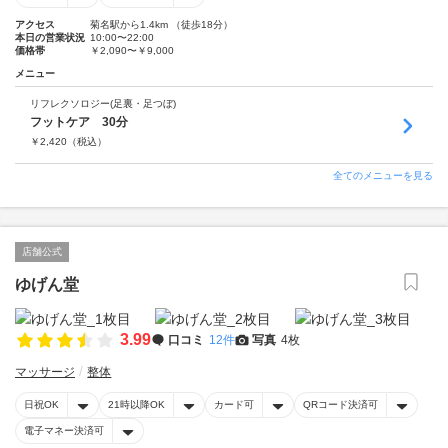
アクセス
菊名駅から1.4km （徒歩18分）
本日の営業状況
10:00〜22:00
価格帯
￥2,090〜￥9,000
メニュー
リフレクソロジー(足裏・足つぼ)
フットケア 30分
￥
2,420
（税込）
全てのメニューを見る
店舗公式
ゆげん堂
3.99
口コミ
12件
写真
4枚
マッサージ
整体
日祝OK
21時以降OK
カード可
QRコード決済可
電子マネー決済可