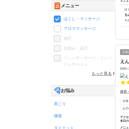
メニュ
メニュー
ほ
も
ほぐし・マッサージ
￥
2
アロママッサージ
指圧
足踏み・足圧
店舗
リンパマッサージ・リンパ
え
ドレナージュ
自由に
もっと見る
お悩み
接骨
出張
肩こり
お子
腰痛
アクセ
本日の
ダイエット
メニュ