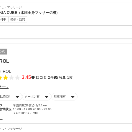
ぐし・マッサージ
QUA CUBE（水圧全身マッサージ機）
受付中
出張・訪問
公式
ROL
3.45
口コミ
2件
写真
1枚
サージ
時以降OK
クーポン有
駐車場有
ス
学園前駅(奈良)から2.1km
営業状況
10:00〜17:00 20:00〜23:00
￥4,510〜￥9,790
ー
ぐし・マッサージ