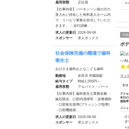
雇用形態
正社員
￥
1
【仕事内容】パーキンソン病の方の
受入れに特化した有料老人ホーム内
で、リハビリ業務を担当していただ
きます。 ・歩行訓練…
求人の更新日
2026-08-06
店舗
スポンサー
求人ボックス
ボデ
社会保険完備の職場で歯科
衛生士
おひさま歯科おとなこども歯科
勤務地
奈良市 学園前駅
マッ
給与タイプ
時給1,500円～
配達
雇用形態
アルバイト・パート
【仕事内容】歯科衛生士業務全般 ・
アクセ
本日の
歯石除去、口腔内清掃等 ・診療補助
価格帯
・口腔衛生指導(ブラッシング指導)
メニュ
・口腔機能発…
求人の更新日
2026-08-06
ほ
ド
スポンサー
求人ボックス
￥
3