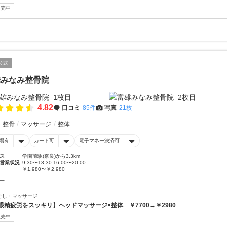
販売中
公式
雄みなみ整骨院
4.82
口コミ
85件
写真
21枚
・整骨
マッサージ
整体
場有
カード可
電子マネー決済可
ス
学園前駅(奈良)から3.3km
営業状況
9:30〜13:30 16:00〜20:00
￥1,980〜￥2,980
ー
ぐし・マッサージ
眼精疲労をスッキリ】ヘッドマッサージ×整体 ￥7700→￥2980
販売中