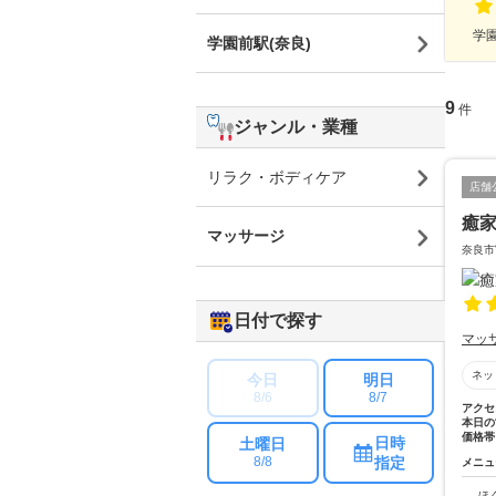
学園
学園前駅(奈良)
9
件
ジャンル・業種
リラク・ボディケア
店舗
癒
マッサージ
奈良市
日付で探す
マッ
ネッ
今日
明日
8/6
8/7
アクセ
本日の
価格帯
日時
土曜日
指定
8/8
メニュ
ほ