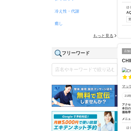
ほ
冷え性・代謝
A
癒し
もっと見る
店舗
フリーワード
CHI
マッ
21
アクセ
本日の
価格帯
メニュ
ほ