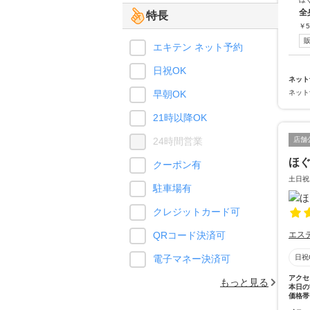
全
特長
￥
5
エキテン ネット予約
日祝OK
ネット
早朝OK
ネット
21時以降OK
24時間営業
店舗
ほ
クーポン有
土日祝
駐車場有
クレジットカード可
QRコード決済可
エス
電子マネー決済可
日祝
アクセ
もっと見る
本日の
価格帯