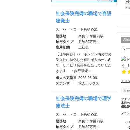
ボ
￥
4
社会保険完備の職場で言語
聴覚士
スーパー・コートあやめ池
勤務地
奈良市 学園前駅
店舗
給与タイプ
月給29万円～
雇用形態
正社員
トー
【仕事内容】パーキンソン病の方の
受入れに特化した有料老人ホーム内
で、リハビリ業務を担当していただ
きます。 ・歩行訓練…
求人の更新日
2026-08-06
エス
スポンサー
求人ボックス
日祝
社会保険完備の職場で理学
アクセ
本日の
療法士
価格帯
メニュ
スーパー・コートあやめ池
勤務地
奈良市 学園前駅
ほ
給与タイプ
月給29万円～
（