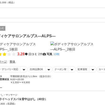
1,000
（税込）
公式
ィケアサロンアルプス―ALPS―
3.28
口コミ
2件
写真
10枚
サージ
整体
・デリバリー対応
21時以降OK
クーポン有
駐車場有
カー
ス
学園前駅(奈良)から1.6km （徒歩21分）
営業状況
9:00〜20:00
￥3,300〜￥8,800
ー
ぐし・マッサージ
ライヘッドスパ＆背中はがし（40分）
,800
（非課税）