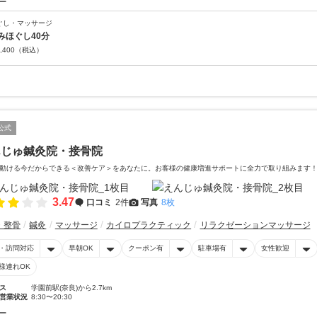
ー
ぐし・マッサージ
みほぐし40分
,400
（税込）
公式
んじゅ鍼灸院・接骨院
動ける今だからできる＜改善ケア＞をあなたに。お客様の健康増進サポートに全力で取り組みます
3.47
口コミ
2件
写真
8枚
・整骨
鍼灸
マッサージ
カイロプラクティック
リラクゼーションマッサージ
・訪問対応
早朝OK
クーポン有
駐車場有
女性歓迎
様連れOK
ス
学園前駅(奈良)から2.7km
営業状況
8:30〜20:30
ー