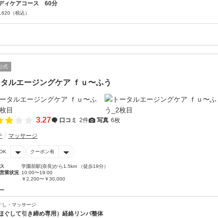
ディケアコース 60分
,620
（税込）
公式
タルエージングケア ｆｕ〜ふう
3.27
口コミ
2件
写真
6枚
テ
マッサージ
OK
クーポン有
ス
学園前駅(奈良)から1.5km （徒歩19分）
営業状況
10:00〜19:00
￥2,200〜￥30,000
ー
ぐし・マッサージ
ほぐして引き締め専用）経絡リンパ整体