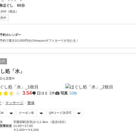
身ほぐし 60分
,800
（税込）
販売中
予約カレンダー
予約で最大10,000円分のAmazonギフトカードが当たる！
公式
ぐし処「水」
日も営業中
3.54
口コミ
2件
写真
10枚
テ
マッサージ
整体
OK
クーポン有
QRコード決済可
ス
学園前駅(奈良)から1.4km （徒歩18分）
営業状況
11:00〜17:00
￥2,400〜￥4,200