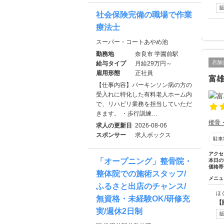
社会保険完備の職場で作業
療法士
スーパー・コートあやめ池
勤務地
奈良市 学園前駅
店舗
給与タイプ
月給29万円～
雇用形態
正社員
富
【仕事内容】パーキンソン病の方の
受入れに特化した有料老人ホーム内
で、リハビリ業務を担当していただ
きます。 ・歩行訓練…
接骨
求人の更新日
2026-08-06
スポンサー
求人ボックス
駐車
アクセ
「オープニング」整骨院・
本日の
価格帯
整体院での施術スタッフ/
メニュ
ふるさと出店のチャンス/
ほ
無資格・未経験OK/研修充
【
実/週休2日制