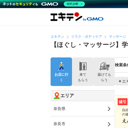
無料診断
エキテン
リラク・ボディケア
マッサージ
【ほぐし・マッサージ】学
検索条
お店に行
来て
届けても
く
もらう
らう
エ
エリア
値引
奈良県
自
の
え
奈良市