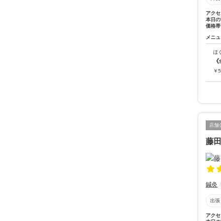
アクセ
本日の
価格帯
メニュ
ほ
《
￥
5
店舗
藤
鍼灸
出張
アクセ