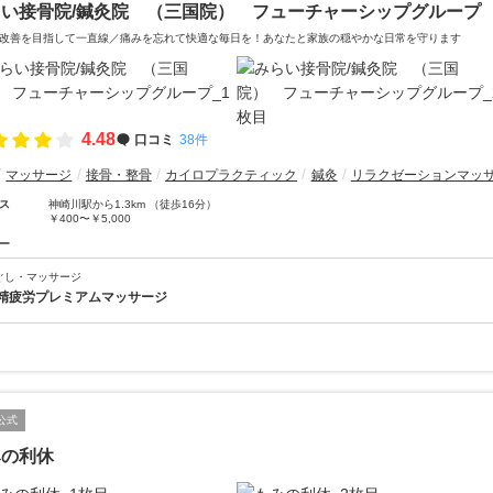
らい接骨院/鍼灸院 （三国院） フューチャーシップグループ
改善を目指して一直線／痛みを忘れて快適な毎日を！あなたと家族の穏やかな日常を守ります
4.48
口コミ
38件
マッサージ
接骨・整骨
カイロプラクティック
鍼灸
リラクゼーションマッ
ス
神崎川駅から1.3km （徒歩16分）
￥400〜￥5,000
ー
ぐし・マッサージ
精疲労プレミアムマッサージ
公式
みの利休