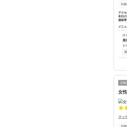
日祝
アクセ
本日の
価格帯
メニュ
ほ
身
￥
7
店舗
女
マッ
日祝