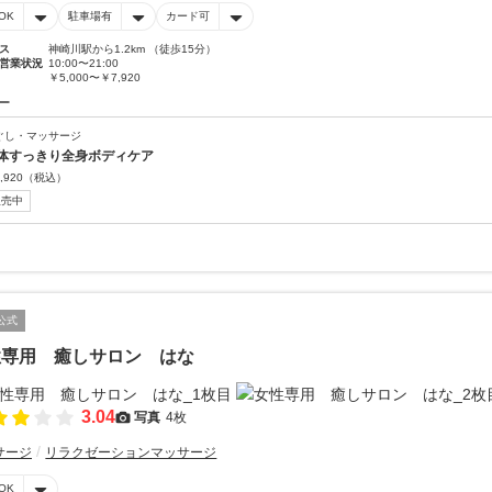
OK
駐車場有
カード可
ス
神崎川駅から1.2km （徒歩15分）
営業状況
10:00〜21:00
￥5,000〜￥7,920
ー
ぐし・マッサージ
体すっきり全身ボディケア
,920
（税込）
販売中
公式
性専用 癒しサロン はな
3.04
写真
4枚
サージ
リラクゼーションマッサージ
OK