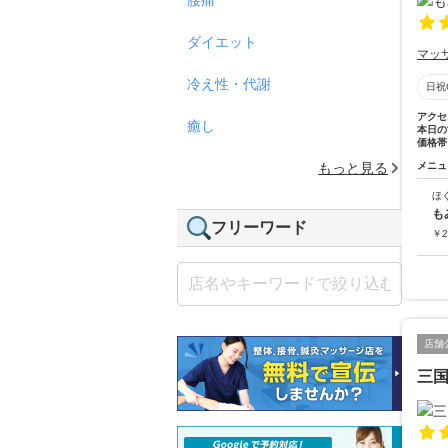
ダイエット
マッ
冷え性・代謝
日祝
アクセ
癒し
本日の
価格帯
もっと見る
メニュ
ほ
も
フリーワード
￥
2
店舗
三