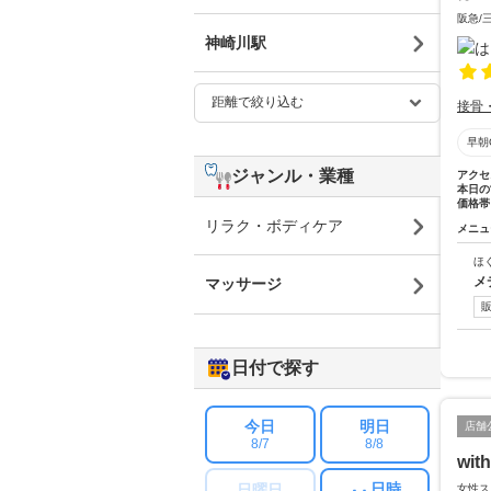
阪急/
神崎川駅
接骨
早朝
ジャンル・業種
アクセ
本日の
価格帯
リラク・ボディケア
メニュ
ほ
メ
マッサージ
日付で探す
今日
明日
店舗
8/7
8/8
wi
日時
日曜日
女性ス