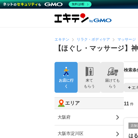
無料診断
エキテン
リラク・ボディケア
マッサージ
【ほぐし・マッサージ】神
検索条
お店に行
来て
届けても
く
もらう
らう
エ
エリア
11
件
大阪府
店舗
大阪市淀川区
は