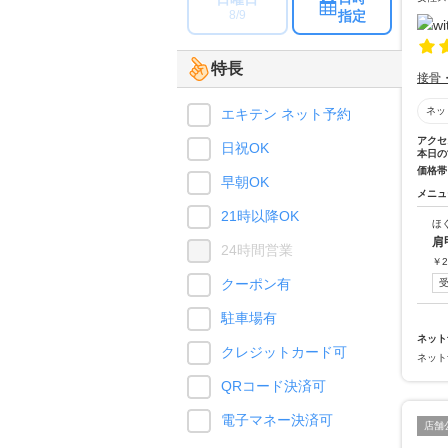
指定
8/9
特長
接骨
ネッ
エキテン ネット予約
アクセ
日祝OK
本日の
価格帯
早朝OK
メニュ
21時以降OK
ほ
肩
24時間営業
￥
2
クーポン有
駐車場有
ネット
クレジットカード可
ネット
QRコード決済可
電子マネー決済可
店舗