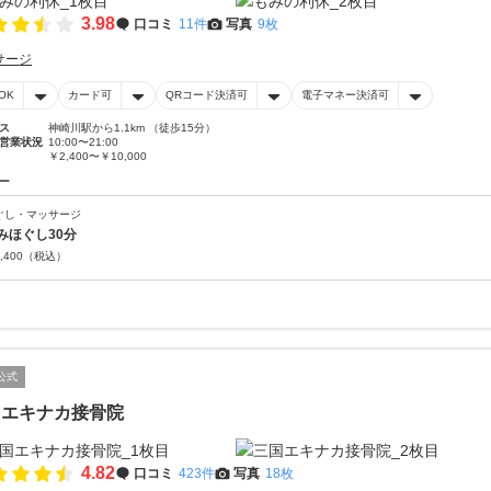
3.98
口コミ
11件
写真
9枚
サージ
OK
カード可
QRコード決済可
電子マネー決済可
ス
神崎川駅から1.1km （徒歩15分）
営業状況
10:00〜21:00
￥2,400〜￥10,000
ー
ぐし・マッサージ
みほぐし30分
,400
（税込）
公式
国エキナカ接骨院
4.82
口コミ
423件
写真
18枚