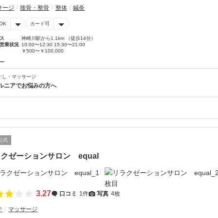
サージ
接骨・整骨
整体
鍼灸
OK
カード可
ス
神崎川駅から1.1km （徒歩14分）
営業状況
10:00〜12:30 15:30〜21:00
￥500〜￥100,000
ー
ぐし・マッサージ
ルニアでお悩みの方へ
公式
クゼーションサロン equal
3.27
口コミ
1件
写真
4枚
テ
マッサージ