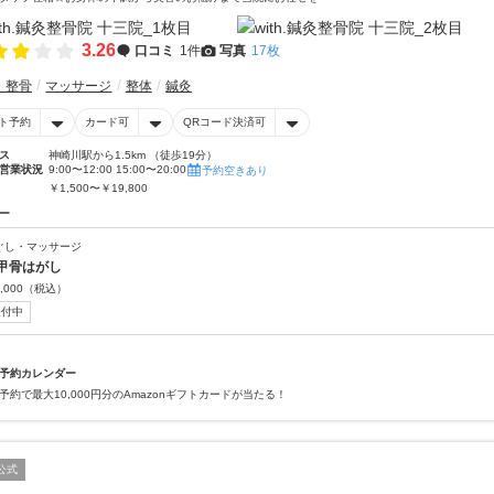
3.26
口コミ
1件
写真
17枚
・整骨
マッサージ
整体
鍼灸
ト予約
カード可
QRコード決済可
ス
神崎川駅から1.5km （徒歩19分）
営業状況
9:00〜12:00 15:00〜20:00
予約空きあり
￥1,500〜￥19,800
ー
ぐし・マッサージ
甲骨はがし
,000
（税込）
受付中
予約カレンダー
予約で最大10,000円分のAmazonギフトカードが当たる！
公式