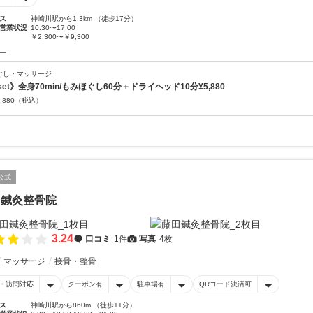
ス
神崎川駅から1.3km （徒歩17分）
営業状況
10:30〜17:00
￥2,300〜￥9,300
ー
ぐし・マッサージ
set》全身70min/もみほぐし60分＋ドライヘッド10分¥5,880
,880
（税込）
公式
田鍼灸整骨院
3.24
口コミ
1件
写真
4枚
マッサージ
接骨・整骨
・訪問対応
クーポン有
駐車場有
QRコード決済可
ス
神崎川駅から860m （徒歩11分）