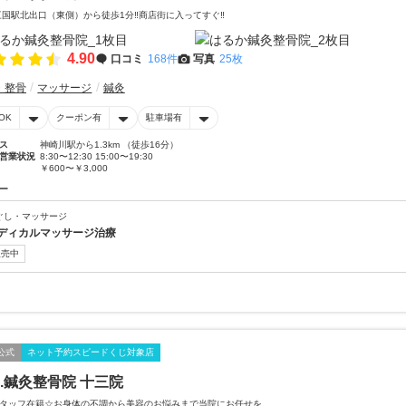
三国駅北出口（東側）から徒歩1分‼商店街に入ってすぐ‼
4.90
口コミ
168件
写真
25枚
・整骨
マッサージ
鍼灸
OK
クーポン有
駐車場有
ス
神崎川駅から1.3km （徒歩16分）
営業状況
8:30〜12:30 15:00〜19:30
￥600〜￥3,000
ー
ぐし・マッサージ
ディカルマッサージ治療
販売中
公式
ネット予約スピードくじ対象店
th.鍼灸整骨院 十三院
タッフ在籍☆お身体の不調から美容のお悩みまで当院にお任せを