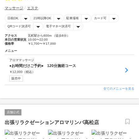
マッサージ
エステ
日祝OK
21時以降OK
駐車場有
カード可
QRコード決済可
電子マネー決済可
アクセス
瓦町駅から600m （徒歩8分）
本日の営業状況
10:00〜22:00
価格帯
￥1,700〜￥17,000
メニュー
アロママッサージ
●お時間だけご予約● 120分施術コース
￥
12,000
（税込）
販売中
全てのメニューを見る
店舗公式
出張リラクゼーションアロマリンパ高松店