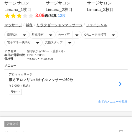
3.09
写真
12枚
マッサージ
鍼灸
リラクゼーションマッサージ
フェイシャル
日祝OK
駐車場有
カード可
QRコード決済可
電子マネー決済可
女性スタッフ
アクセス
瓦町駅から160m （徒歩2分）
本日の営業状況
11:00〜20:00
価格帯
￥5,500〜￥10,500
メニュー
アロママッサージ
漢方アロマリンパオイルマッサージ60分
￥
7,000
（税込）
受付中
全てのメニューを見る
店舗公式