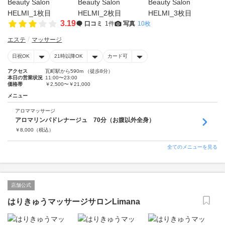
3.19
口コミ
1件
写真
10枚
エステ
マッサージ
日祝OK
21時以降OK
カード可
アクセス
瓦町駅から590m （徒歩8分）
本日の営業状況
11:00〜23:00
価格帯
￥2,500〜￥21,000
メニュー
アロママッサージ
アロマリンパドレナージュ 70分（お腹以外全身）
￥
8,000
（税込）
全てのメニューを見る
店舗公式
はりきゅうマッサージサロンLimana