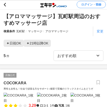
ログイン・登録
【アロママッサージ】瓦町駅周辺のおす
すめマッサージ店
変更
検索条件
瓦町駅
マッサージ
アロママッサージ
日祝OK
21時以降OK
5
件
店舗公式
COCOKARA
男性も女性も！社会で頑張る方をサポート♪個室で至極のリラックスタイムをどうぞ
3.29
口コミ
1件
写真
1枚