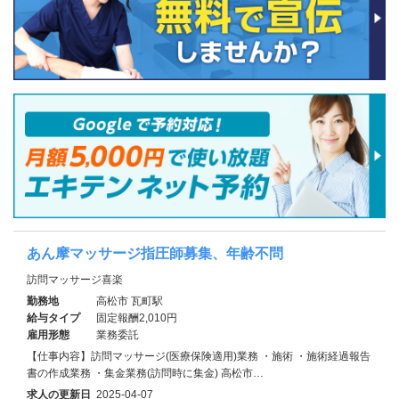
あん摩マッサージ指圧師募集、年齢不問
訪問マッサージ喜楽
勤務地
高松市 瓦町駅
給与タイプ
固定報酬2,010円
雇用形態
業務委託
【仕事内容】訪問マッサージ(医療保険適用)業務 ・施術 ・施術経過報告
書の作成業務 ・集金業務(訪問時に集金) 高松市…
求人の更新日
2025-04-07