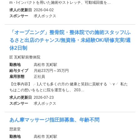
m・Iインパクトを用いた施術やストレッチ、可動域回復を…
求人の更新日
2026-04-02
スポンサー
求人ボックス
「オープニング」整骨院・整体院での施術スタッフ/ふ
るさと出店のチャンス/無資格・未経験OK/研修充実/週
休2日制
匠 瓦町駅前整体院
勤務地
高松市 瓦町駅
給与タイプ
月給23万円～35万円
雇用形態
正社員
【仕事内容】╭ 1人でも多くの方の 健康と笑顔に貢献する ╰ v ╯ 私た
ちはこの想いをもとに院を運営をし、 203…
求人の更新日
2026-07-23
スポンサー
求人ボックス
あん摩マッサージ指圧師募集、年齢不問
憩楽堂
勤務地
高松市 瓦町駅