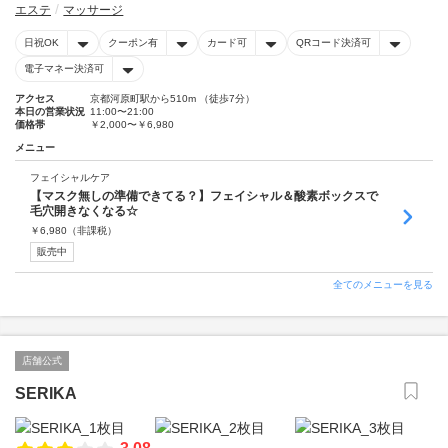
エステ
マッサージ
日祝OK
クーポン有
カード可
QRコード決済可
電子マネー決済可
アクセス
京都河原町駅から510m （徒歩7分）
本日の営業状況
11:00〜21:00
価格帯
￥2,000〜￥6,980
メニュー
フェイシャルケア
【マスク無しの準備できてる？】フェイシャル＆酸素ボックスで
毛穴開きなくなる☆
￥
6,980
（非課税）
販売中
全てのメニューを見る
店舗公式
SERIKA