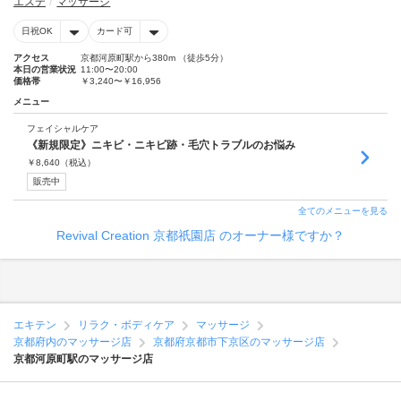
エステ
マッサージ
日祝OK
カード可
アクセス
京都河原町駅から380m （徒歩5分）
本日の営業状況
11:00〜20:00
価格帯
￥3,240〜￥16,956
メニュー
フェイシャルケア
《新規限定》ニキビ・ニキビ跡・毛穴トラブルのお悩み
￥
8,640
（税込）
販売中
全てのメニューを見る
Revival Creation 京都祇園店 のオーナー様ですか？
エキテン
リラク・ボディケア
マッサージ
京都府内のマッサージ店
京都府京都市下京区のマッサージ店
京都河原町駅のマッサージ店