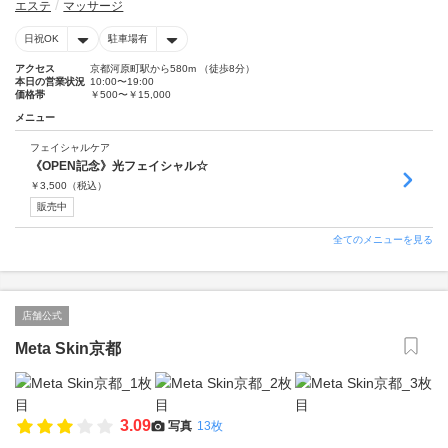
エステ
マッサージ
日祝OK
駐車場有
アクセス
京都河原町駅から580m （徒歩8分）
本日の営業状況
10:00〜19:00
価格帯
￥500〜￥15,000
メニュー
フェイシャルケア
《OPEN記念》光フェイシャル☆
￥
3,500
（税込）
販売中
全てのメニューを見る
店舗公式
Meta Skin京都
3.09
写真
13枚