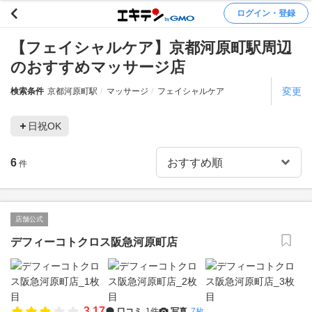
ログイン・登録
【フェイシャルケア】京都河原町駅周辺
のおすすめマッサージ店
変更
検索条件
京都河原町駅
マッサージ
フェイシャルケア
日祝OK
6
件
店舗公式
デフィーコトクロス阪急河原町店
3.17
口コミ
1件
写真
7枚