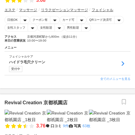
3.08
エステ
マッサージ
リラクゼーションマッサージ
フェイシャル
日祝OK
クーポン有
カード可
QRコード決済可
女性スタッフ
女性歓迎
男性歓迎
アクセス
京都河原町駅から800m （徒歩11分）
本日の営業状況
10:00〜19:00
メニュー
フェイシャルケア
ハイドラ毛穴クリーン
受付中
全てのメニューを見る
Revival Creation 京都祇園店
3.76
口コミ
9件
写真
63枚